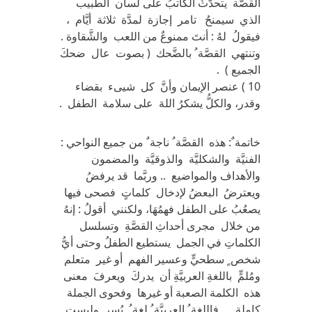
القصَّة يتحدَّثُ الكاتبُ على لسان الطبيب
الذي سيمنحُ تامر إجازة لمدَّة ثلاثة أيَّام ،
فيقولُ لهُ : أنتَ ممنوعٌ من اللعب والشَّقاوة .
وتنتهي القصَّة ُ بالضَّحك ( بصوت عال ضحكَ
الجميع ) .
10 ) عنصر الإيمان وأنَّ كل شيىء بقضاء
وقدر، والكلُّ يشكرُ اللهَ على سلامة الطفل .
خاتمة ٌ: هذه القصَّة ُ ناجة ٌ من جميع النواحي :
الفنيَّة والشكليَّة والذوقيَّة والمضمون
والأهداف والمواضيع .. وربَّما قد يرفضُ
ويعترضُ البعضُ لإدخال كلماتٍ فصحى فيها
يصعُبُ على الطفل فهمُهَا، ولكنني أقولُ : إنهُ
من خلال مجرى أحداثِ القصَّةِ وتسلسل
الكلماتِ في الجمل يستطيع الطفلُ وحتى أيُّ
شخص ٍ سطحيٍّ وعسير الفهم أو غير متعلم
ومُلمٍّ باللغةِ العربيَّةِ أن يدركَ ويعرفَ معنى
هذه الكلمة الصعبة أو غيرها وفحوى الجملة
كاملة . فاللغة ُ العربيَّة ُ لغة ُ يُسر وليست