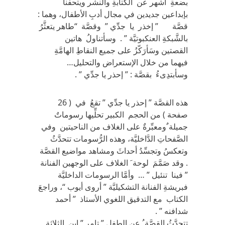
بضعةِ أشهر عن الكتابةِ والنشر ويتحفنا
بإبداعين جديدين في مجال أدبِ الأطفال، وهما :
قصَّة ” إخذر يا جدِّي ” وقصَّة “طاهر يتعثَّرُ
بالشَّبكةِ العنكبوتيَّة ” . وسأتناولُ هاتين
القصتين وسَأرَكّزُ على جميع النقاطِ الهامَّةِ
فيهما من خلال الإستعراض والتحليل…
وسأبتدِىءُ بقصَّة : ” إحذر يا جدِّي ” .
هذه القصَّة ” إحذر يا جدِّي ” تقعُ في ( 26
صفحة ) من الحجم الكبير تحلِّيها رسوماتٌ
جميلة ٌومعبِّرةٌ على الغلاف من الناحيتين وفي
الصَّفحاتِ الدَّاخليَّة، وهذه الرُّسومات تتحدَّثُ
وتعكسُ وتجسِّدُ أحداثَ ومشاهد مواضيع القصَّة
. وقد صَمَّمَ لوحة َ الغلاف على الوجهين الفنانة
” فينا تنئيل ” … وأمَّا الرسومات الداخليَّة
فبريشةِ الفنانة التشكيليَّة ” أروى أيوب “، وراجعَ
الكتاب مع التدقيق اللغوي الأستاذ ” أحمد
شدافنه ” .
تتحدَّثُ القصَّة ُ عن الطفل ” تامر ” ابن الثلاثة