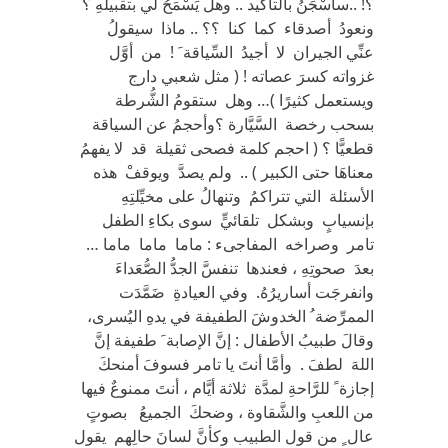
؟! ..سأسْجَنُ بالتأكيد .. وهل يَسْمَحُ لي بتقبيلهِ ؟
ونعودُ أصدقاء كما كنا ؟؟ .. ماذا سيقولُ
عنِّي الجيران لا أجيدُ السِّياقة َ ! من أوَّل
غزواته كسرَ عصاته ! ( مثل شعبي دارج
ويستعمل كثيرًا )… وهل ستقومُ الشُّرطة
بسحب رخصة السَّيَّارة ؟وأحجمُ عن السياقة
قطعيًّا ؟ ( احجم كلمة فصحى ثقيلة قد لا يفهمُ
معناهَا حتى الكبير ) .. ولم يصدَّ ويوقفْ هذه
الأسئلة التي تتراكمُ وتنهالُ على مخيِّلتِهِ
بإنسيابٍ وبشكل تلقائيٍّ سوى بكاءِ الطفل
تامر وصراخه المفاجىء : ماما ماما ماما …
بعدَ صحوتِهِ ، فعندها تنفسَّ الجدُّ الصُّعَداءَ
وانفرجَت أساريرُهُ. وفي العيادةِ ضَمَّدَت
الممرِّضة ُ الخدوشَ الطفيفة في يدهِ اليُسرى،
وقالَ طبيبُ الأطفال : إنَّ الإصابة َ طفيفة إنَّ
اللهَ لطفَ . وأمَّا أنتَ يا تامر فسوفَ أمنحكَ
إجازة ً للرَّاحةِ لمدَّة ثلاثة أيَّام ، أنتَ ممنوعٌ فيها
من اللعبِ والشَّقاوة ، وضحكَ الجميعُ بصوتٍ
عال ٍ من قول الطبيب وكأنَّ لسانَ حالِهم يقول