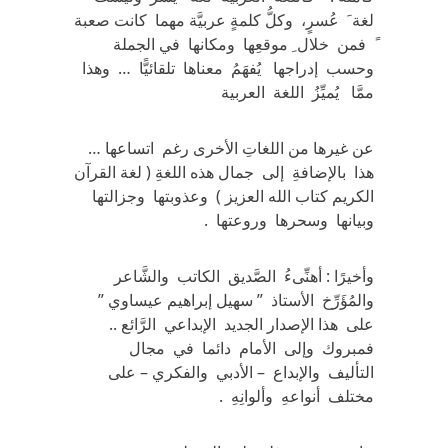
لغة َ عُسرٍ، وكلُّ كلمةٍ عربيَّة مهما كانت صعبة
ً فمن خلال ِ موقعِها ومكانها في الجملة
وحسب إدراجها يُفهَمُ معناها تلقائيًّا … وهذا
ممَّا يُميِّزُ اللغة العربية
عن غيرها من اللغاتِ الأخرى رغم اتساعها …
هذا بالإضافةِ إلى جمال هذه اللغةِ ( لغة القرآن
الكريم كتاب الله العزيز ) وعذوبتها وجزالتها
وبيانها وسحرها وروعتها .
وأخيرًا : أهنِّىءُ الصَّديق الكاتب والشَّاعر
والمُؤَرِّخ الأستاذ ” سهيل إبراهيم عيساوي ”
على هذا الإصدار الجديد الإبداعي الرَّائع ..
فمبروك وإلى الأمام دائما في مجال
التأليف والإبداع – الأدبي والفكري – على
مختلف أنواعهِ وألوانِهِ .