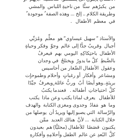
من يكبرُهم سنًّا من ناحيةِ اللباس والمشي
وطريقة الكلام .. إلخ … وهذه الصفة ُ موجودة ٌ
في معظم الأطفال .
والأستاذ ” سهيل عيساوي” هو معلِّم ومُرَبِّي
أجيال وقريبٌ جدًّا إلى عالم وجوِّ وفكر وحياةِ
الأطفال باحتِكاكِهِ اليومي بهم فيعرفُ
بالضَّبطِ كلَّ ما يدورُ ويختلجُ في وجدان
وعقول الأطفال الصِّغار من أحاسيس
ومشاعر وأفكار أو رغباتٍ وأحلام وطموحاٍت
بريئةٍ..وهو أيضًا أبٌ وربُّ عائلة ٍويعرفُ جيِّدًا
كلَّ احتياجاتِ أطفاله . فعندما يكتبُ
للأطفال يعرف لماذا يكتب وعن ماذا يكتب
وما هو مَفادُ وجدوى ومغزى الكتابة والهدف
والرِّسالة التي يصبو إليها ويريدُ أن يوصلها من
خلال الكتابة … لأنَّ هنالك العديد ممَّن
يكتبون قصَصًا للأطفال (محليًّا) هم بعيدون
كلَّ البُعدِ عن عالم الطفل وأحلامِهِ وأفكارهِ