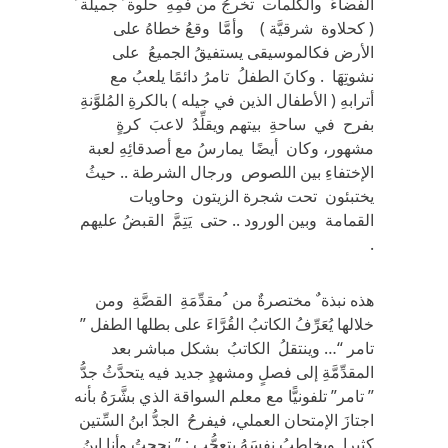
الفضاءَ والكلمات تخرجُ من فمِهِ حلوة ً جميلة ً
( كحلاوة شرقيَّة ) وأمَّا وقعُ خطاهُ على
الأرض فكالموسيقى يستفيقُ الجميعُ على
نشوتِهَا . وكانَ الطفلُ تامرُ دائمًا يلعبُ مع
أترابهِ ( الأطفال الذين في جيله ) بالكرةِ المُلوَّنةِ
بفرح في ساحةِ بيتهم ويقلِّدُ لاعبَ كرةٍ
مشهور، وكان أيضًا يمارسُ مع أصدقائِهِ لعبة
الإختفاءِ بين اللصوص ورجال الشرطة .. حيثُ
يختبئون تحت شجرة الزيتون وحاويات
القمامة وبين الورود .. حتى يَتِمَّ القبضُ عليهم
.
هذه نبذة ٌ مختصرةٌ من ُمقدِّمَةِ القصَّةِ ومن
خلالها يُعَرِّفُ الكاتبُ القُرَّاءَ على بطلها الطفل ”
تامر “… وينتقلُ الكاتبُ بشكل مباشر بعد
المقدِّمَّةِ إلى فصلٍ ومشهدٍ جديد فيه يتحدَّثُ جدُّ
” تامر” تلفونيًّا مع معلم السواقة الذي بشَّرَهُ بأنه
اجتازَ الإمتحان العملي، فيفرحُ الجدُّ ابنُ السِّتين
كثيرا ويخاطبُ نفسَهُ بتعجُّبٍ : ” نجحتُ وأنا ابنُ