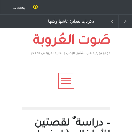
ٍ: عاشها وكتبها
الاستيطان ومسلسل الخداع
ح – نيوجرسي –
المستمر - قلم : راسم عبيدات
تحدة الامريكية
صَوت العُروبة
موقع وورقية تعنى بشئون الوطن والجاليه العربية في المهجر
– دراسة ٌ لقصتين