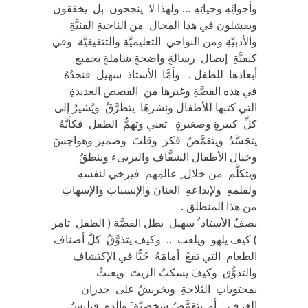
وأجوائِهِ وحياتِهِ … ولهذا لا ينجحون بل يخفقون
ويفشلون في هذا المجال من الناحيةِ الفنيَّةِ
والأدبيَّةِ ومن النواحي التعليميَّةِ والتثقيفيَّة وفي
كيفيَّةِ إيصال رسالةٍ واضحةٍ شاملةٍ بجميع
أبعادها للطفل . وأمَّا الأستاذ سهيل فنجدُهُ
في هذه القصَّةِ وغيرها من القصص العديدةِ
التي كتبها للأطفال ونشرهَا يتطرَّقُ وَيُشيرُ إلى
كلِّ كبيرةٍ وصغيرةٍ تعني وتهمُّ الطفل فكأنَّهُ
يتجَسَّدُ ويتقمَّصُ فكرَ وقلبَ وضميرَ وهواجسَ
وخيالَ الأطفال الشفَّاف والبريىء وينطقُ
ويتكلَّم من خلال ِ عالمِهم فيرخي لنفسهِ
ولقلمهِ ولإبداعهِ العنانَ والإنسيابَ والإسهابَ
من هذا المنطلق .
يصفُ الأستاذ ُ سهيل بطل القصَّة ( الطفل تامر
) كيف يلهو ويلعب .. وكيف يتذوَّقُ كلَّ أصناف
الطعام التي تقعُ أمامَهُ حُبًّا في الإكتشاف
والتذوُّق وكيفَ يسكبُ الزيتَ ويعبثُ
بمحتوياتِ الثلاجةِ ويخربشُ على جدران
الغرف .. أو يتقمَّصُ شخصيَّة َ والدِهِ فيلبسُ