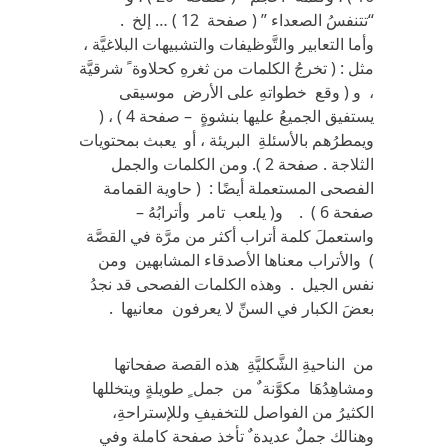
“تتنفسُ الصعداء ” ( صفحة 12 ) … إلخ .
وأما التعابير والتَّوظيفات والتشبيهات البلاغيَّة ،
مثل : ( تخرجُ الكلمات من ثغرهِ كحلاوة ً شرقيَّة
، و ( وقع خطواتهِ على الأرض موسيقى
يستفيق الجميعُ عليها بنشوةٍ – صفحة 4 ) ، (
ويمطرُهم بالأسئلةِ البريئة ، أو يعبث بمحتويات
الثلاجة . صفحة 2 ). ومن الكلمات والجمل
الفصحى المستعملة أيضًا : ( حاوية القمامة
صفحة 6 ) . و( يلعب تامر وأترابُهُ –
واستعملَ كلمة أتراب أكثر من مرَّة في القصَّة
) والأتراب معناها الأصدقاء المشابهين ومن
نفس الجيل . وهذه الكلمات الفصحى قد نجدُ
بعضَ الكبار في السنِّ لا يعرفون معانيها .
من الناحيةِ الشَّكليَّةِ هذه القصة صفحاتها
ومشاهِدُهَا مكوَّنة ٌ من جمل ٍ طويلةٍ ويتخللها
الكثيرُ من الفواصل للتخفيفِ وللإستراحةِ،
وهنالك جملٌ عديدة ٌ تأخذ صفحة كاملة وفي