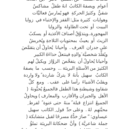
أعوام ويصفهُ الكاتبُ انهُ طفلٌ مشاكسٌ
شقيٌّ وكثيرُ الحركةِ فهو يُمارسُ فعاليَّات
وهوايات كثيرة مثل: القفز والإختباء في زوايا
البيبت أو تحت الطاولة والزوايا
المهجورة..ويتذوَّقُ أصنافَ الأغذية أو يسكبُ
الزيتَ أو يعيثُ بمحتوياتِ الثلاجةِ ويُخربشُ
على جدران الغرف . وأحيانا يُحاولُ أن يتقمَّصَ
ويُقلِّدَ شخصيَّة َوالدِهِ فينتعلُ حذاءَهُ الكبير
وأحيانا يُحاولُ أن يتفحَّصَ الزوَّارَ ويكيلُ لهم
الكثيرَ من الأسئلةِ البريئة … وحسب ما يصفهُ
الكاتبُ سهيل بأنهُ لا يتركُ شاردة ً ولا واردة
ويقلبُ الأشياءَ رأسا على عقب . ومع كلِّ
شقاوةِ وشيطنةِ هذا الطفل فالجميعُ يُحبُّونهُ (
الأهل والجيران والأقارب والمعارف ) ويحاولُ
الجميعُ انتزاع قبلة ً منهُ حتى عنوة ً لفرط ِ
محبَّتهِم لهُ . وعلى حدِّ قول ِ الكاتب سهيل
عيساوي: ” صارَ خدُّهُ مسرحًا لقبل متشابكة (
جملة شاعريَّة ) وأنَّ ضحكاتهُ البريئة تملؤُ