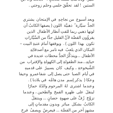
الستين ! لقد تحقَّقَ حلمي وحلم زوجتي .
وبعد أسبوع من نجاحِهِ في الإمتحان يشتري
الجدُّ سيَّارة ً ذهبيَّة اللون ( يصفها الكاتبُ أن
لونها ذهبي ربما للفتِ أنظار الأطفال الذين
يقرؤُون القصَّة لأنَّ القليل جدًّا من السَّيَّاراتِ
تكون بهذا اللون ) . ويوقفها أمامَ عتبةِ البيت –
المكان الذي يلعبُ فيه تامر مع أصدقائِهِ
الأطفال …ويتذكََّرُ الجدُّ محطات عديدة في
حياتِهِ…منذ الطفولةِ إلى الكهولةِ والإقتراب من
الشَّيخوخةِ .. وكيف كان يسييرُ على قدميهِ
في أيام الصبا حتى يصل إلى شفاعمرو وحيفا
وعكا ( يذكر إسم مدن هامَّه في بلادنا ) .
وعندما اشترى لهُ المرحوم والدُهُ حمارًا
لينقلَ على ظهرهِ القمحَ والطحين ، وعندما
تزوَّجََ زُفَّ على صهوةِ حصانٍ … وينتقلُ
الكاتبُ بشكل مبائر وبدون مقدماتٍ إلى
مشهدٍ آخر من القصَّة … فيعرضُ ويصفُ فرحَ