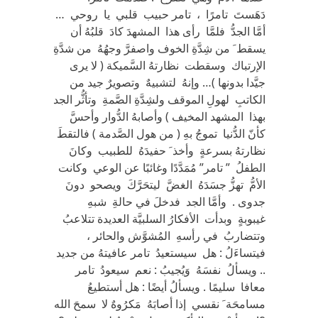
دَهَستَ تامرًا ، تامر حبيب قلبي يا روحي …
أمَّا الجدُّ فلمَّا رأى هذا المشهدَ كادَ قلبُهُ أن
يسقط َ من شِدَّةِ الخوف واصفرَّ وجهُهُ من شدَّةِ
الإرتباك وسقطت نظارتهُ السَّميكة ( لا يرى
جيَّدا بدونها )… وإنهُ لتشبيهٌ وتصويرٌ جيد من
الكاتبِ لهولِ الموقف ولشِدَّةِ الصَّمةِ وتأثُّر الجد
بهذا المشهد المخيف ) وأصابهُ الدُّوار وأحسَّ
كأنّ الدُّنيا تموجُ بهِ ( من هول الصَّدمة ) فالتقطَ
نظارتهُ بسرعةٍ وأخذ َ حفيدَهُ للطبيب وكانَ
الطفلُ ” تامر” مُمَدَّدًا وغائبًا عن الوعي وكانت
الأمُّ تهزُّ جسَدَهُ الغضَّ ليتحَرَّكَ ويصحو دونَ
جدوى . وأمَّا الجد فدخلَ في حالةِ شبهِ
غيبوبةٍ وبدأت الأفكارُ السلبيَّة العديدة تتلاعبُ
وتتضاربُ في رأسهِ المُشوَّش والحائر ،
فيتساءَلُ : هل سيستعيدُ تامر عافيتهُ من جديد
.. ويسألُ نفسَهُ وَيُجيبُ : نعم سيعودُ تامر
معافا سليمًا . ويسألُ أيضًا : هل أستطيعُ
مسامحَة َ نقسي إذا أصابَهُ مَكرُوهٌ لا سمحَ الله