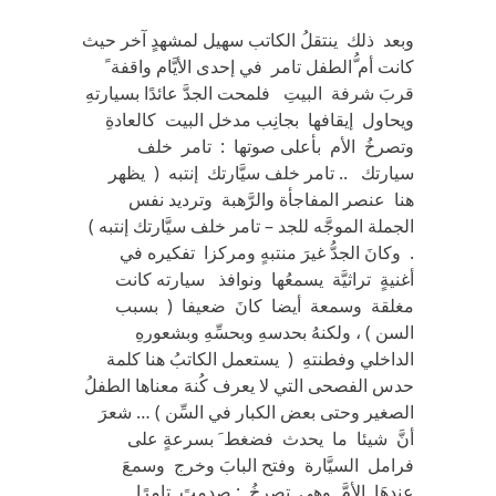
وبعد ذلك ينتقلُ الكاتب سهيل لمشهدٍ آخر حيث
كانت أم ُّالطفل تامر في إحدى الأيَّام واقفة ً
قربَ شرفة البيتِ فلمحت الجدَّ عائدًا بسيارتهِ
ويحاول إيقافها بجانِب مدخل البيت كالعادةِ
وتصرخُ الأم بأعلى صوتها : تامر خلف
سيارتك .. تامر خلف سيَّارتك إنتبه ( يظهر
هنا عنصر المفاجأة والرَّهبة وترديد نفس
الجملة الموجَّه للجد – تامر خلف سيَّارتك إنتبه )
. وكانَ الجدُّ غيرَ منتبهٍ ومركزا تفكيره في
أغنيةٍ تراثيَّة يسمعُها ونوافذ سيارته كانت
مغلقة وسمعة أيضا كانَ ضعيفا ( بسبب
السن ) ، ولكنهُ بحدسهِ وبحسِّهِ وبشعورهِ
الداخلي وفطنتهِ ( يستعمل الكاتبُ هنا كلمة
حدس الفصحى التي لا يعرف كُنهَ معناها الطفلُ
الصغير وحتى بعض الكبار في السِّن ) … شعرَ
أنَّ شيئا ما يحدث فضغط َ بسرعةٍ على
فرامل السيَّارة وفتح البابَ وخرج وسمعَ
عندهَا الأمَّ وهي تصرخُ : صدمتَ تامرًا