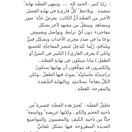
: ربّنا كبير ، الحمد لله …. وتنتهي القصَّة نهاية ً
سعيدة . ويلاحظ ُ كلُّ قارىءٍ في نهايةِ الفصل
الأخير من القصَّةِ أنَّ الكاتبَ يعرضُ عدَّة َ صور
ومشاهد وينتقلُ من مشهد لآخر بشكل
مفاجىء دون أيِِّ ترابط وتواصل وبغموض
نوعا ما في صدَدِ مجرى الأحداثِ وبشكل فنيٍّ
وبلباقةٍ، رُبَّما ليُدخِلَ عنصرَ المفاجأةِ للجميع
ولكي لا يعرف القارىءُ ( الكبير في السنِّ أو
الطفل ) ماذا سيكون في نهايةِ القصَّة…
والكثيرون قد يتوقَّعُون أن نهايتها ستكونُ
تراجيديَّة مأساويَّة ً يموتُ فيها الطفلُ ..ولكن
الكلّ يتفاجأ بسلامتِهِ وبالنهايةِ السَّعيدة
والمفرحة للقصَّةِ .
تحليلُ القصَّة : تُعتبرُ هذه القصَّة قصيرة ًمن
ناحيةِ الحجم والكم ، ولكنها عريضة ٌ وواسعة ٌ
جدًّا من ناحيةِ الكيف والمضمون والمواضيع
العديدة المطروحة فيها بشكل تلقائيٍّ