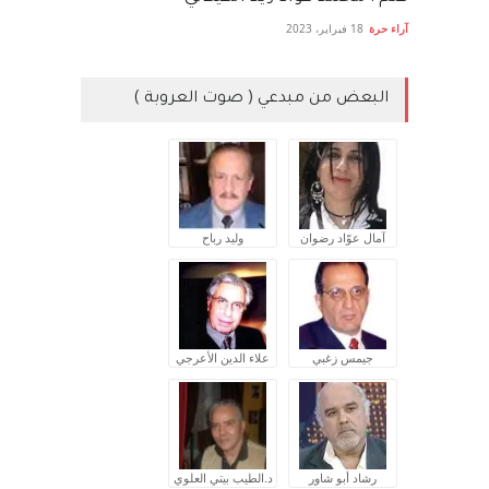
آراء حرة
18 فبراير، 2023
البعض من مبدعي ( صوت العروبة )
آمال عوّاد رضوان
وليد رباح
جيمس زغبي
علاء الدين الأعرجي
رشاد أبو شاور
د.الطيب بيتي العلوي