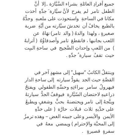
جميع أفرادِ العائلةِ بشراء السَّيَّارَة ..إلا أنَّ
الطفل تامر لم يفرح لأنَّ سيَّارة َ جدِّهِ أخذت
مكانا في الساحةِ واستحوذت على ملعبهِ وجدُّهُ
بالطبع يخافُ أن تخدشَ سيَّارته من أيَّةِ ضربة
صغيرةٍ ، ولهذا والدهُ ( والد تامر) نهَاهُ عن
اللعب بجانبها ، فانقطعَ تامر وأصدقاؤُهُ ( أترابهُ
) من اللعبِ وإحداثِ الضَّجيج في ساحةِ البيِت
حيث تقفُ سيارة ُ جدِّهِ .
وينتقلُ الكاتبُ “سهيل” إلى مشهدٍ آخر في
القصَّةِ حيث الجد يقودُّ سيارته إلى ساحةِ الدار
فيهرولُ سامر ببراءَتِهِ وحسِّهِ الطفولي ويفتحُ
ذراعيهِ لاحتضان السّيَّارة فيوقفُ الجدُّ سيارتهُ
ويتَّجهُ إلى تامر ويحتضنهُ بحبٍّ وشغفٍ ويطبعُ
على خدَّيهِ ثلاث قبلات حارَّة ( على خدِّهِ
الأيمن والأيسر وعلى جبينه الغض – وهذه ترمزُ
إلى المحبَّة والإحترام ) ويمضي معهُ في
سفرةٍ قصيرةٍ .