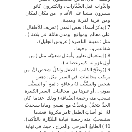
والدَّواب قبل السَّيَّارات ، والكثيرون كانوا
يسيرون مشيا على الأقدام من مكان لمكان
ومن قرية لقرية ومدينة .
7 ) يذكرُ أسماء بعض المدن ( تعريف للأطفال
على معالم ومواقع ومدن هامَّة في بلادنا ) ،
مثل : مدينة الناصرة ( عروس الجليل) ،
شفاعمرو ، وحيفا .
8 ) إستعمال تعابير وأمثال شعبيَّة، مثل:( من
أول غزواته كسرعصاته ) .
9 ) يُوضِّحُ الكاتب للطفل ولكلِّ شخص انَّ من
يرتكب مخالفات في السير مثل : دهس
شخص والتسَّبُّب لهُ بإعاقةٍ دائمةٍ أو التسبُّب
بموتِهِ … أو غيرها من مخالفات السير الكبيرة
تسحب منه رخصة السِّياقة ( وذلك عندما كان
الجدُّ يتخيَّلُ ويتحدَّثُ مع نفسهِ وماذا سيحدثُ
لهُ لو أصابَ الطفل تامر مكروهٌ فعندها
ستسحبُ منه رخصة قيادة السَّيَّارة بالتأكيد) .
10 ) الطابعُ المرحي والمزاح ، حيث في نهاية