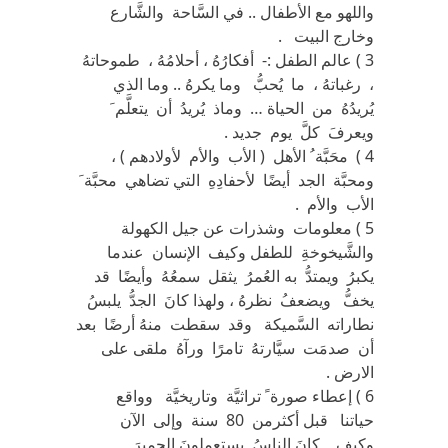
واللهو مع الأطفال .. في السَّاحة والشَّارع
وخارج البيت .
3 ) عالم الطفل :- أفكارُهُ ، أحلامُهُ ، طموحاتهُ
، رغباتهُ ، ما يُحبُّ وما يكرهُ .. وما الذي
يُريدُهُ من الحياة … وماذ يُريدُ أن يتعلَّم َ
ويعرفَ كلَّ يوم جديد .
4 ) محَبَّة ُ الأهل ( الأب والأم لأولادهم ) ،
ومحبَّة الجد أيضًا لأحفادِهِ التي تضاهي محبَّة َ
الأب والأم .
5 ) معلومات وشذرات عن جيل الكهولة
والشَّيخوخةِ للطفل وكيف الإنسان عندما
يكبرُ ويمتدُّ به العُمرُ يثقل سمعُهُ وأيضًا قد
يخفُّ ويضعفُ نظرهُ ، ولهذا كانَ الجدُّ يلبسُ
نطاراته السَّميكة وقد سقطت منهُ أرضًا بعد
أن صدمَت سيَّارتهُ تامرًا ورآهُ ملقى على
الارض .
6 ) إعطاء صورة ً تراثيَّة وتاريخيَّة وواقع
حياتنا قبل أكثرمن 80 سنة وإلى الآن
وكيف كانَ الناسُ يستعملونَ الحميرَ