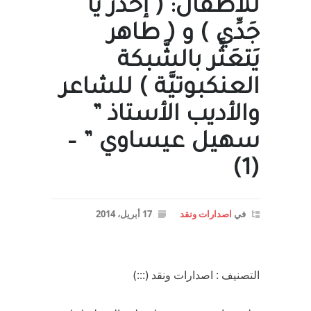
للأطفال: ( إحذر يا
جَدِّي ) و ( طاهر
يَتعَثَّر بالشَّبكة
العنكبوتيَّة ) للشاعر
والأديب الأستاذ ”
سهيل عيساوي ” –
(1)
في
اصدارات ونقد
17 أبريل، 2014
التصنيف : اصدارات ونقد (:::)