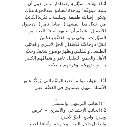
أثناءَ إيقافِ سيَّارتِهِ يصطدمُ بتامر دون أن
ينتبهَ فيتوقَّفُ ويأخذهُ للعيادةِ فيعالجونهُ هناك
وتكون إصابته طفيفة وسليمة .. فيُريدُ الكاتبُ
من خلال هذا المشهد ( أصابة تامر ) أن يقولَ
للأطفال : عليكم أن تنتبهوا أثناء َ اللعب من
السيَّارات….وفي نهايةِ القصَّةِ ينعكسُ
للقرَّاء،وخاصَّة للأطفال الجوُّ الأسري والعائلي
الطبيعي والسَّليم،ويظهرُ بوضوح شغفُ وحبُّ
الأهل والجميع للطفل تامر واهتمامُهم الكبير
بهِ وسرُورهُم وفرحهم بسلامتِهِ .
أمَّا الجوانب والمواضيع الهامَّة التي يُركِّزُ عليها
الأستاذ سهيل عيساوي في القصَّة فهي :
1 ) الجانب الترفيهي والمسلِّي
2 ) الجانب الإجتماعي والأسري – عرض
وسرد واسع لجوِّ الأسرة
والطفل داخل البيت وخارجه وأثناء اللعب