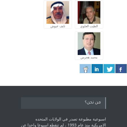
الطيب العلوي
نايف عبوش
محمد هجرس
من نحن؟
اسبوعية مطبوعة تصدر في الولايات المتحده
الامريكية منذ عام 1993 ، لم ‏تنقطع اسبوعا واحدا عن