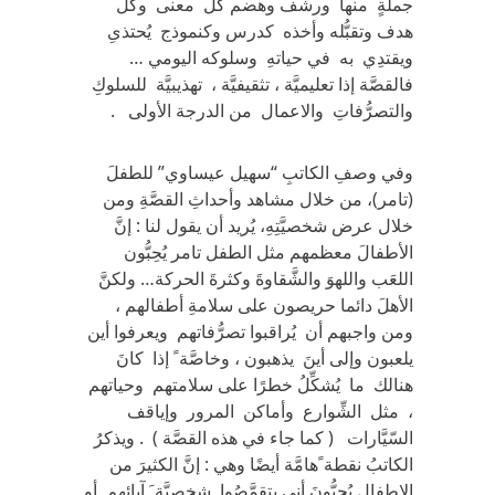
جملةٍ منها ورشف وهضم كل معنى وكل
هدف وتقبُّله وأخذه كدرس وكنموذج يُحتذىِ
ويقتدِي به في حياتهِ وسلوكه اليومي …
فالقصَّة إذا تعليميَّة ، تثقيفيَّة ، تهذيبيَّة للسلوكِ
والتصرُّفاتِ والاعمال من الدرجة الأولى .
وفي وصفِ الكاتبِ “سهيل عيساوي” للطفلَ
(تامر)، من خلال مشاهد وأحداثِ القصَّةِ ومن
خلال عرض شخصيَّتِهِ، يُريد أن يقول لنا : إنَّ
الأطفالَ معظمهم مثل الطفل تامر يُحِبُّون
اللعَب واللهوَ والشَّقاوةَ وكثرةَ الحركة… ولكنَّ
الأهلَ دائما حريصون على سلامةِ أطفالهم ،
ومن واجبهم أن يُراقبوا تصرُّفاتهم ويعرفوا أين
يلعبون وإلى أينَ يذهبون ، وخاصَّة ً إذا كانَ
هنالك ما يُشكِّلُ خطرًا على سلامتهم وحياتهم
، مثل الشِّوارع وأماكن المرور وإياقف
السّيَّارات ( كما جاء في هذه القصَّة ) . ويذكرُ
الكاتبُ نقطة ًهامَّة أيضًا وهي : إنَّ الكثيرَ من
الاطفال يُحِبُّونَ أنى يتقمَّصُوا شخصيَّة َ آبائِهم أو