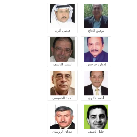
توفيق الحاج
فيصل أكرم
إدوارد جرجس
تيسير الناشف
أحمد ختّاوي
أحمد الخميسي
خليل ناصيف
عدنان الروسان