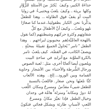
حذاءَهُ الكبير، وكيفَ يُكثرُ منَ الأسئلةِ للزُّوَّارِ
وكلها بريئة .. وكيفَ يلعبُ ويختبىءُ في زوايا
البيت أو يقفُ فوق الطاولة … وهذا للطفلُ
يذكِّرنا نحن الكبار بطفولتِنا..عندما كنا صغارًا
نلهو ونلعبُ… وكيفَ أنَّ الأطفالَ مع كلِّ
شقاوتِهم وكثرةِ حركتِهم وشيطنتِهم (كما نقول
باللهجة العامِّيَّة)هم محبوبون لبراءتِهم . وهذا
الطفل ” تامر ” يُحاولُ الجميعُ تقبيلهُ بمحبَّةٍ .
ويصفُ الكاتب، في القصَّة، كيف يلعبُ تامر
بالكرةِ الملوَّنة مع أترابهِ في ساحةِ البيت
ويلعبون أيضا ألعابًا أخرى، مثل : لعبة الصوص
ورجال الشُّرطة والأختباء بين الأشجار وحاوية
القمامة وبين الورود… إلخ . وهذه الألعاب
كنَّا نلعبُها ونحن صغار . فاللعبُ بالنسبةِ
للطفل شيىءٌ مقدَّسٌ ومسرحُ ومكان اللَّعب
لهُ دورٌ ومكانة ٌ ومنزلة ٌٌ هامَّة في وجدان
وخيال الطفل فإذا تغيَّرَ مكانُ ومسرحُ
اللعبِ لأسبابٍ طارئة وبشكل فجائي فتكونُ