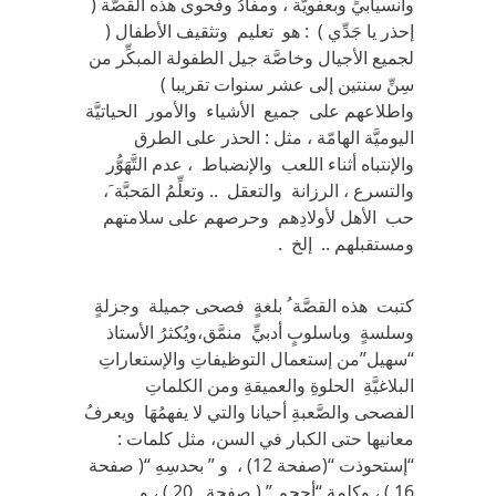
وانسيابيٍّ وبعفويَّة ، ومفادُ وفحوى هذه القصَّة (
إحذر يا جَدِّي ) : هو تعليم وتثقيف الأطفال (
لجميع الأجيال وخاصَّة جيل الطفولة المبكِّر من
سِنِّ سنتين إلى عشر سنوات تقريبا )
واطلاعهم على جميع الأشياء والأمور الحياتيَّة
اليوميَّة الهامّة ، مثل : الحذر على الطرق
والإنتباه أثناء اللعب والإنضباط ، عدم التَّهَوُّر
والتسرع ، الرزانة والتعقل .. وتعلِّمُ المَحبَّة َ،
حب الأهل لأولادِهم وحرصهم على سلامتهم
ومستقبلهم .. إلخ .
كتبت هذه القصَّة ُ بلغةٍ فصحى جميلة وجزلةٍ
وسلسةٍ وباسلوبٍ أدبيٍّ منمَّق،ويُكثرُ الأستاذ
“سهيل”من إستعمال التوظيفاتِ والإستعاراتِ
البلاغيَّةِ الحلوةِ والعميقةِ ومن الكلماتِ
الفصحى والصَّعبةِ أحيانا والتي لا يفهمُهَا ويعرفُ
معانيها حتى الكبار في السن، مثل كلمات :
“إستحوذت “(صفحة 12) ، و ” بحدسِهِ “( صفحة
16 ) ، وكلمة “أحجم ” ( صفحة 20 ) ، و