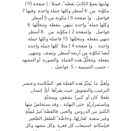
نهايتها يضعُ الكاتبُ نقطة ً، فمثلا : ( صفحة 10)
مكوَّنة من 6 أسطر وكلها جملة واحدة وفيها 7
فواصل . و( صفحة 6 ) مكونة من 5 أسطر
وكلها جملة ٌ واحدة تنتهي بنقطة وتتخلَّلها 6
فواصل . و(صفحة 2 ) مكوَّنة من 8 أسطر
تنتهي بنقطة وتتخللها 15 فاصلة وكلها جملة
واحدة . و( صفحة 4 ) مثلا كلها جملة واحدة
أيضا مُكوَّنة من أربعة أسطر ونصف وتنتهي
بنقطة وتتخلَّلُ هذه الجملة والصورة أو المشهد
– حسب التسمية – 5 فواصل .
وأهمُّ ما يُمَيِّزُ هذه القصَّة هو : السَّلاسة وعنصر
الترغيب والتشويق حيث يقرأها أيُّ إنسان
طفلا كان أو كبيرا بشغفٍ وبمحبَّةٍ
وباستمراريَّةٍ حتى النهاية .. وقد نستخلصُ منها
الكثيرَ من الدروس والعبر، فالقصَّة ُغيرُ مُمِلّةٍ
وغير متعبة لقارئِهَا، وخاصَّة ً للطفل الصَّغير
فبإمكانهِِ استيعاب كل فقرة وكل مشهد وكل