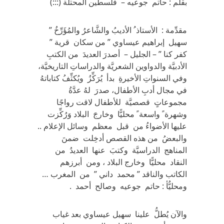
بقلم : حاتم جوعيه – فلسطين المحتلة (:::)
مقدِّمة : الأستاذ ُ الأديبُ والشَّاعرُ والمُؤَرِّخُ ”
سهيل إبراهيم عيساوي ” من سكان قرية ”
كفر كنا ” – الجليل – أصدرَ العديدَ من الكتبِ
الأدبيَّة والدواوين الشعريَّة والدراساتِ التاريخيَّة،
وفي السنواتِ الأخيرةِ بدأ يُرَكِّزُ ويُكثِّفُ كتاباتهُ
في مجال أدبِ الأطفال، صدرَ لهُ عدَّةُ
مجموعاتٍ قصصيَّة للأطفال لاقت رواجًا
وشهرة ً واسعة ً محليًّا وخارجَ البلاد وَرُكِّزت
عليها الأضواءُ من قبل معظم وسائل الإعلام ..
والبعضُ من هذه القصص أدخِلت ضمنَ
المناهج الدراسيَّة وكتبَ عنها العديدُ من
النقاد محليًّا وخارج البلاد ، ومن أبرزهم
الكاتب والناقد ” محمد داني ” من المغرب …
ومحليُّأ : حاتم جوعيه وصالح أحمد .
والآن يُطلُّ علينا سهيل عيساوي بعد غياب