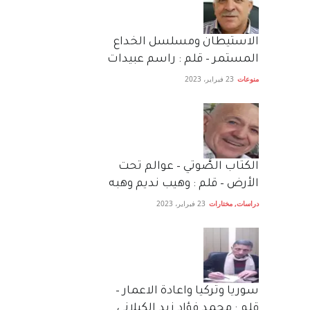
الاستيطان ومسلسل الخداع
المستمر – قلم : راسم عبيدات
منوعات
23 فبراير، 2023
الكتاب الصَّوتي – عوالم تحت
الأرض – قلم : وهيب نديم وهبه
دراسات
,
مختارات
23 فبراير، 2023
سوريا وتركيا واعادة الاعمار –
قلم : محمد فؤاد زيد الكيلاني