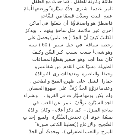
طامَّة وكارثة للطفل ، كما حدثَ مع الطفل
تامر عندما اشترى جدُّهُ سيَّارة ً ووضعها أمامَ
عتبةِ البيت وسدَّت قسمًا من السَّاحةِ
فاضطرَّ هو واصدقاؤُهُ أن يلعبُوا في أماكن
أخرى غير ملائمة مثل ساحةِ بيتهم . ويذكرُ
الكاتبُ كيفَ أنَّ الجدَّ ( جد تامر) يحصلُ على
رخصةِ سياقة في جيل ستين ( 60 ) سنة
وهو شيىءٌ صعب بسبب كبر السِّن وكيفَ
كانَ هذا الجد وهو صغير يقطعُ المسافات
الطويلة مشيًا على القدم من شفاعمرو
وحيفا والناصرة وبعدها اشترى لهُ والدُهُ
حمارا لينقل على ظهرهِ القمحَ والطحين ،
وعندما تزوَّجَ الجدُّ زُفَّ على صهوةِ الحصان ِ
ولم يكن يومها سيَّارات في القريةِ . وبشراء
الجد للسيَّارة توقَّفَ تامر عن اللعب في
ساحةِ المنزل – كما ذكرَ أعلاه – وكانَ والدُهُ
يمنعُهُ خوفا أن تخدش السَّيَّارة ولمنع إحداثِ
الضَّجيج والإزعاج ( يُعطينا الكاتب صورة ً
للمرح واللعب الطفولي ) . ويحدثُ أن الجدَّ