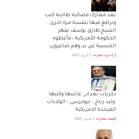
بعد معارك قضائية طاحنة كتب
وترافع فيها بنفسه مرة اخرى..
الشيخ طارق يوسف يقهر
الحكومة الأمريكية ، فأعطوه
الجنسية عن يد وهم صاغرون،
آراء حرة
,
مختارات
7 أبريل، 2023
دكريات بغداد ٍ: عاشها وكتبها
:وليد رباح – نيوجرسي – الولايات
المتحدة الامريكية
القصة
,
مختارات
2 مارس، 2023