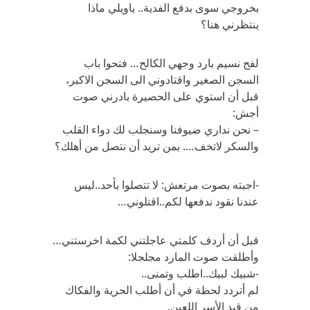
بخروجي سوى بدفع الفدية.. ياويلي ماذا
ينتظرني هنا؟
لفح نسيم بارد وجهي الكالح… فتحوا باب
السجن الصغير واقتادوني الى السجن الاكبر،
قبل أن استوي على الحصيرة بادرني صوت
أجش:
– نحن نداري ضيوفنا وسنجلب لك دواء القلب
والسكر لاتخف…. بمن تريد أن نتصل من أهلك؟
-اجبته بصوت مرتعش: لا تتصلوا بأحد..ليس
عندنا نقود ندفعها لكم..اقتلوني…
قبل أن أردف كلمتي عاجلتني لكمة اخرستني…
وأطلقت صوت المارد مجلجلا:
-شبيك لبيك..اطلب وتمنى..
لم أتردد لحظة في أن أطلب الحرية والفكاك
من قيد الأسر اللعين.