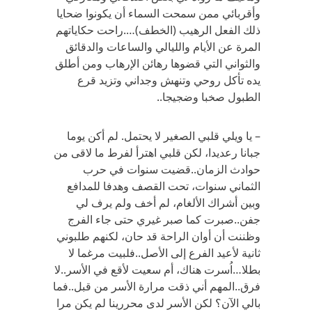
وأقربائي ممن سمحت السماء أن يكونوا ضحايا
ذلك الفعل الرهيب (الخطف)….راحت حكاياتهم
المرة عن الأيام والليالي والساعات والدقائق
والثواني التي قضوها رهائن الإرهاب ومن أطلق
يده تأكل روحي وتنهش وجداني وتزيد قرع
الطبول صخبا وضجيجا..
– يا ويلي قلبي الصغير لا يحتمل. لم أكن يوما
جبانا رعديدا، لكن قلبي اهترأ لفرط ما لاقى من
حوادث الزمان..قضيت سنوات في حرب
الثماني سنوات، تحت القصف وهدفا للمدافع
وبين أشراك الألغام، لم أخف ولم يرف لي
جفن..صبرت كما صبر غيري حتى جاء الفرج
وظننت أن أوان الراحة قد حان، لكنهم طلبوني
ثانية لأعيد الفرع إلى الأصل..فلبيت مرغما لا
بطلا…اُسرت هناك، أم سعيت لأقع في الأسر..لا
فرق..المهم أني ذقت مرارة الأسر من قبل..فما
بالي الآن؟ لكن الأسر لدى محررينا لم يكن مرا