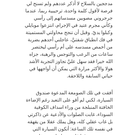
مدججين بالسلاح لا أذكر عددهم ولم تسنح لي
فرصة لأقول كلمة واحدة، ترحيبية ربما، عندما
جرجروني مصوبين مسدساتهم إلى رأسي
وكأني مجرم عتيد في الإجرام، انتزعوا موبايلي
وكبلوا يديّ. وقبل أن تنجح محاولتي المستميتة
في فك انطباق شفتيَّ، عاجلني أحدهم بضربة
من أخمص مسدسه على أم رأسي ليختصر
ساعات من الرعب والتوجس والرهبة، جزاه
الله خيرا فقد سهل عليَّ تجاوز التجربة الأشد
هولا والأكثر مرارة التي يمكن أن أواجهها في
حياتي السابقة واللاحقة.
أفقت في تلك الصومعة المدعوة صندوق
السيارة، لكني لم أقو على التعبد رغم الإضاءة
الخافتة المنبلجة من وراء اسداف الكوفية
السوداء، غابت الصلوات والأدعية عن ذاكرتي
بل غاب عقلي كله، وهل يملك عقلا من يقهقه
في نفسه تلك الساعة: أتكون السيارة التي