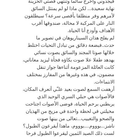
فيجدوني وأخرج سالما وتنتهي قصتي الحزينة
نهاية سعيدة… لكن ماذا لو لم يمتثل السائق
لأمرهم وفر منطلقا بأقصى سرعة؟ سيطلقون
النار على المركبة لا محالة، صندوقها أقرب
الأهداف وأودع أنا الحياة.
لم يفلح هذان السيناريوهان في تصوير ما
حدث..فبضعة دقائق من تبادل التحيات اختلط
خلالها صوتا المجند والسائق بصوت نسائي
يهدهد طفلا علا صوت بكاؤه فجأة ليزيد معاناتي،
كانت العائلة المزعومة أثناءها جواز تنقل
مضمون، في هذه وغيرها من المفارز بمختلف
الانتماءات.
أرهفت السمع لصوت بعيد علـّي أتعرف المكان،
فالأصوات هي حبلي السري الوحيد الذي
يربطني برحم الحياة، فوضى الأصوات اجتاحت
مخيلتي في لحظة واحدة في مزيج من الهذيان
والصحو والتغييب…تعالى من بينها صوت
ناشز…بوووم….بوووم، ماهذا أيقرعون الطبول؟
لست ذلك الصيد الثمين ليقرعوا الطبول فرحا