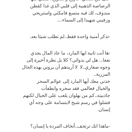
الرصاصة الذهبية إلى قلبي الذي غدا كقطن
مندوف، لك فيه متسع فامكثي واستريحي
وزفيني شهيدا إلى السماء….
-تذكر أمنية واحدة فقط..لم تطلب شيئا بعد.
-ها أنت ثانية ايها المارد، ما عاد المال يجدي
نفعا… هل لي بدوائي؟ كلا بل نظرة أخيرة إلى
وجوه صغاري..لا لا أريدهم أن يروني بهذه الحال
المزرية..
خذني معك أيها المارد إلى عوالم السحر
والخيال فعالمي فقد سحره وانطفأت
جاذبيته..كم من بهلوان يلعب على الحبال لكنهم
فشلوا في رسم شبح لابتسامة على وجه أي
إنسان.
-ماهذا انك ترتجف..أتخاف المردة يا إنسان؟