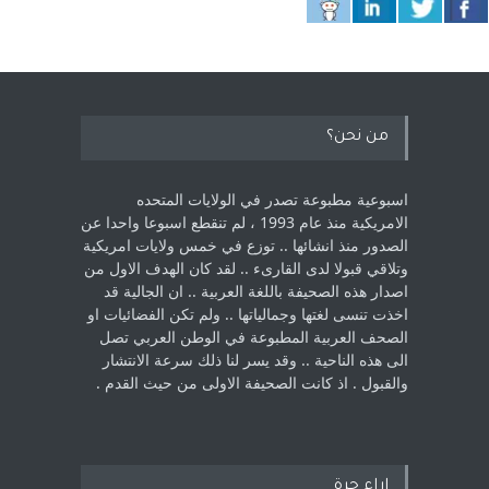
من نحن؟
اسبوعية مطبوعة تصدر في الولايات المتحده
الامريكية منذ عام 1993 ، لم ‏تنقطع اسبوعا واحدا عن
الصدور منذ انشائها .. توزع في خمس ولايات امريكية
‏وتلاقي قبولا لدى القارىء ..‏ لقد كان الهدف الاول من
اصدار هذه الصحيفة باللغة العربية .. ان الجالية قد
اخذت ‏تنسى لغتها وجمالياتها .. ولم تكن الفضائيات او
الصحف العربية المطبوعة في الوطن ‏العربي تصل
الى هذه الناحية .. وقد يسر لنا ذلك سرعة الانتشار
والقبول . اذ كانت ‏الصحيفة الاولى من حيث القدم . ‏
اراء حرة