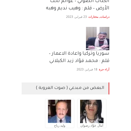
الكتاب الصَّوتي – عوالم تحت
الأرض – قلم : وهيب نديم وهبه
دراسات
,
مختارات
23 فبراير، 2023
سوريا وتركيا واعادة الاعمار –
قلم : محمد فؤاد زيد الكيلاني
آراء حرة
18 فبراير، 2023
البعض من مبدعي ( صوت العروبة )
آمال عوّاد رضوان
وليد رباح