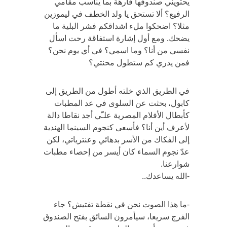
يحتويني صندوقها فارهة بما يناسب مقامي
الرفيع؟ ألا تستحق يا ولد الخطف في ليموزين
مثلا؟ اضحكوا ملء اشداقكم فشر البلية ما
يضحك. ومع أول إشارة استفاقة رحت اسأل
نفسي من أنا؟ وما اسمي؟ في أي يوم نحن؟
فمن يدري كم ستطول محنتي؟
في الطريق الذي خلته أطول من الطريق إلى
كابول، بحثت عن السلوى في عد المطبات
كأبطال الأفلام المصرية علـّي أجد نقاطا دالة
لأعرف أين أنا؟ فأسعى كنجوم السينما الهندية
إلى الفكاك من الأسر بدهائي وعنترياتي، لكن
عدّ نجوم السماء كان أيسر من إحصاء مطبات
شوارعنا.
-الله يساعدك..
-ما هذا الصوت نحن في نقطة تفتيش؟ جاء
الفرج سريعا، سيأمرون السائق بفتح الصندوق