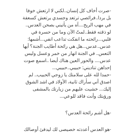
-صرت أخاف كل إنسان..لكني لا ارتعش خوفا
بل بردا..فرائصي ترتعد وجسدي يرتعش كسعفة
في مهب الريح….آه من يأتيني بصحن العدس..
لو ذقته فقط..لمتّ الآن وما من حسرة في
قلبي…رائحته ما انفكت تداعب انفي…أشمها:
عدس..عدس…هل هي رائحة أطايب الجنة؟ أيها
التعس.. في الجنة انهار من خمر وعسل وليس
عدس…. والحور العين هناك أيضا ..اسمع صوت
إحداهن تناديني: حبيبي..حبيبي…
-حمدا لله على سلامتك يا زوجي الحبيب.. لم
اصدق أني سأراك ثانية، الأولاد في اشد الشوق
إليك… خشيت عليهم من زيارتك بالمشفى
ورؤيتك وأنت فاقد للوعي…
-هل أشم رائحة العدس؟
-هو العدس أعددته خصيصى لك ليدفئ أوصالك