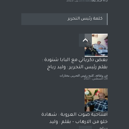
آراء حرة
,
مختارات
7 أبريل، 2023
كلمة رئيس التحرير
معاناة زلزال سوريّة تفضح:
زيف ديمقراطية الغرب! قلم :
رشاد أبو شاورآراء حرة ..
آراء حرة
18 فبراير، 2023
بعض ذكرياتي مع البابا شنودة :
بقلم رئيس التحرير : وليد رباح
فن وثقافة
,
كلمة رئيس التحرير
,
مختارات
28 أغسطس، 2021
افتتاحية صوت العروبة : شهادة
خلو من الارهاب - بقلم : وليد