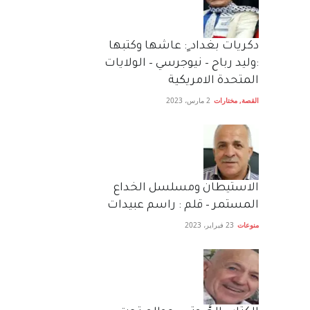
دكريات بغداد ٍ: عاشها وكتبها
:وليد رباح – نيوجرسي – الولايات
المتحدة الامريكية
القصة
,
مختارات
2 مارس، 2023
الاستيطان ومسلسل الخداع
المستمر – قلم : راسم عبيدات
منوعات
23 فبراير، 2023