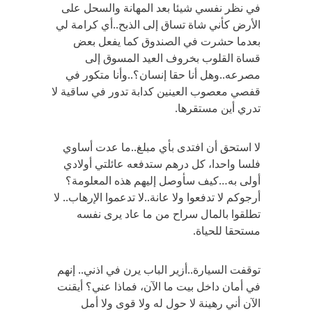
في نظر نفسي شيئا بعد المهانة والسحل على
الأرض كأني شاة تساق إلى الذبح..أي كرامة لي
بعدما حشرت في الصندوق كما يفعل بعض
قساة القلوب بخروف العيد المسوق إلى
مصرعه..وهل أنا حقا إنسان؟..وأنا متكور في
قفصي معصوب العينين كدابة تدور في ساقية لا
تدري أين مستقرها.
لا استحق أن افتدى بأي مبلغ..ما عدت أساوي
فلسا واحدا، كل درهم ستدفعه عائلتي أولادي
أولى به…كيف سأوصل إليهم هذه المعلومة؟
أرجوكم لا تدفعوا ولا عانة..لا تدعموا الإرهاب.. لا
تطلقوا بالمال سراح من ما عاد يرى نفسه
مستحقا للحياة.
توقفت السيارة..أزير الباب يرن في اذني.. إنهم
في أمان داخل بيت ما الآن، فماذا عني؟ أيقنت
الآن أني رهينة لا حول له ولا قوى ولا أمل