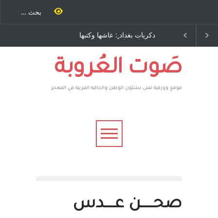
 ٍ: عاشها وكتبها
الاستيطان ومسلسل الخداع
اح – نيوجرسي –
المستمر - قلم : راسم عبيدات
متحدة الامريكية
صَوت العُروبة
موقع وورقية تعنى بشئون الوطن والجاليه العربية في المهجر
صحـــــن عــــدس