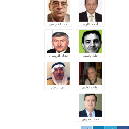
أحمد ختّاوي
أحمد الخميسي
خليل ناصيف
عدنان الروسان
الطيب العلوي
نايف عبوش
محمد هجرس