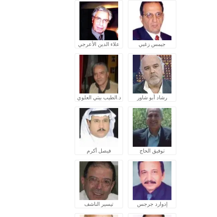
جيمس زغبي
علاء الدين الأعرجي
رشاد أبو شاور
د.الطيب بيتي العلوي
توفيق الحاج
فيصل أكرم
إدوارد جرجس
تيسير الناشف