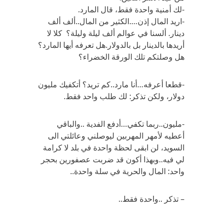
-لك أمنية واحدة فقط، قال المارد.
-اريد المال إذن….الكثير من المال..ألف ألف
دينار. ألسنا في عوالم ألف ليلة وليلة؟ كلا لا
أريدها بالدينار بل بالدولار.هل تعرفه أيها المارد؟
هل وصلتكم تلك الورقة الخضراء؟
-قطعا أعرفه…أنا مارد..كم تريد؟ أتكفيك مليون
دولار، ولكن تذكر: لك طلب واحد فقط.
-مليون..ربما تكفي…أدفع الفدية ..والباقي
أعطيه لأمهر المهربين ليوصلني وعائلتي الى
السويد، لن ابقى لحظة واحدة في بلد لا كرامة
لي فيه..وبهذا أكون قد ضربت عصفورين بحجر
واحد: المال والحرية في سلة واحدة..
– تذكر ..واحدة فقط..