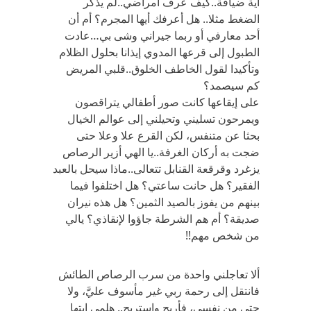
أية ضيافة..كيف عرف أمراضي..لم يذكر
الضغط مثلا.. هل أعرفك أيها المجرم؟ أم أن
أحد معارفي أو ربما جيراني وشى بي…عادت
الطبول إلى قرعها المدوي إيذانا بحلول الظلام
وتأكيدا لقول الخاطف الخلوق..قلبي المريض
كم سيصمد؟
على إيقاعها كانت صور أطفالي يتراقصون
ويمرحون تسليني وتحيلني إلى عوالم الخيال
بحثا عن متنفس، لكن القرع علا وعلا حتى
ضجت به أركان الغرفة..يا الهي أزير الرصاص
يزغرد وقرقعة القنابل تتعالى..ماذا سيحل بالعبد
الفقير؟ هل حانت ساعتي؟ هل اختلفوا فيما
بينهم من يفوز بالصيد الثمين؟ هل هذه نيران
صديقة؟ أم هم الشرطة جاؤوا لإنقاذي؟ يالي
من شخص مهم!!
ألا تعاجلني واحدة من سرب الرصاص الطائش
فانتقل إلى رحمة ربي غير مأسوف عليَّ، ولا
حتى من نفسي، فأريح واستريح.. هلمي ايتها