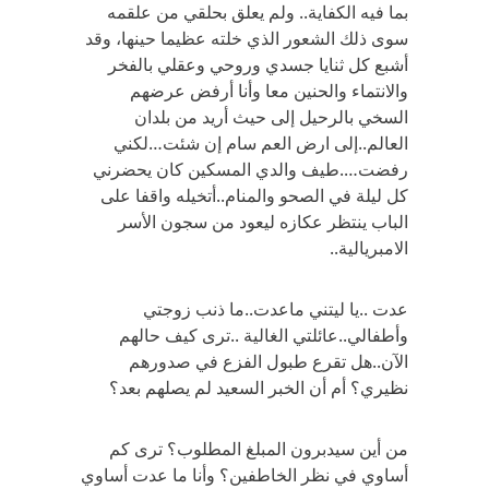
بما فيه الكفاية.. ولم يعلق بحلقي من علقمه
سوى ذلك الشعور الذي خلته عظيما حينها، وقد
أشبع كل ثنايا جسدي وروحي وعقلي بالفخر
والانتماء والحنين معا وأنا أرفض عرضهم
السخي بالرحيل إلى حيث أريد من بلدان
العالم..إلى ارض العم سام إن شئت…لكني
رفضت….طيف والدي المسكين كان يحضرني
كل ليلة في الصحو والمنام..أتخيله واقفا على
الباب ينتظر عكازه ليعود من سجون الأسر
الامبريالية..
عدت ..يا ليتني ماعدت..ما ذنب زوجتي
وأطفالي..عائلتي الغالية ..ترى كيف حالهم
الآن..هل تقرع طبول الفزع في صدورهم
نظيري؟ أم أن الخبر السعيد لم يصلهم بعد؟
من أين سيدبرون المبلغ المطلوب؟ ترى كم
أساوي في نظر الخاطفين؟ وأنا ما عدت أساوي