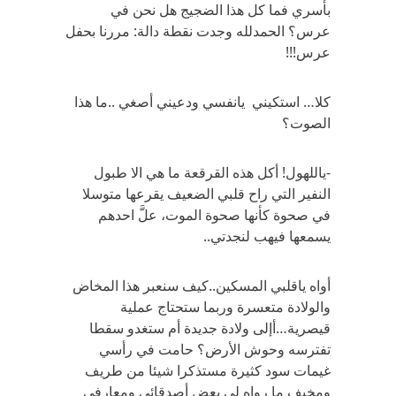
بأسري فما كل هذا الضجيج هل نحن في
عرس؟ الحمدلله وجدت نقطة دالة: مررنا بحفل
عرس!!!
كلا… استكيني يانفسي ودعيني أصغي ..ما هذا
الصوت؟
-ياللهول! أكل هذه القرقعة ما هي الا طبول
النفير التي راح قلبي الضعيف يقرعها متوسلا
في صحوة كأنها صحوة الموت، علَّ احدهم
يسمعها فيهب لنجدتي..
أواه ياقلبي المسكين..كيف سنعبر هذا المخاض
والولادة متعسرة وربما ستحتاج عملية
قيصرية…أإلى ولادة جديدة أم ستغدو سقطا
تفترسه وحوش الأرض؟ حامت في رأسي
غيمات سود كثيرة مستذكرا شيئا من طريف
ومخيف ما رواه لي بعض أصدقائي ومعارفي