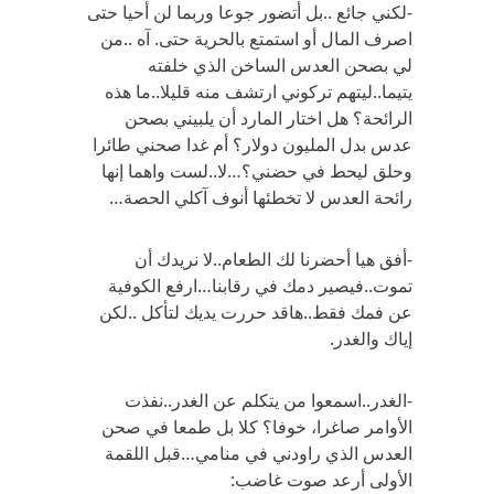
-لكني جائع ..بل أتضور جوعا وربما لن أحيا حتى
اصرف المال أو استمتع بالحرية حتى. آه ..من
لي بصحن العدس الساخن الذي خلفته
يتيما..ليتهم تركوني ارتشف منه قليلا..ما هذه
الرائحة؟ هل اختار المارد أن يلبيني بصحن
عدس بدل المليون دولار؟ أم غدا صحني طائرا
وحلق ليحط في حضني؟…لا..لست واهما إنها
رائحة العدس لا تخطئها أنوف آكلي الحصة…
-أفق هيا أحضرنا لك الطعام..لا نريدك أن
تموت..فيصير دمك في رقابنا…ارفع الكوفية
عن فمك فقط..هاقد حررت يديك لتأكل ..لكن
إياك والغدر.
-الغدر..اسمعوا من يتكلم عن الغدر..نفذت
الأوامر صاغرا، خوفا؟ كلا بل طمعا في صحن
العدس الذي راودني في منامي…قبل اللقمة
الأولى أرعد صوت غاضب: