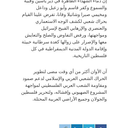
إن دماء الشهداء الطاهرة في دير ياسين وقبية
والسموع وكفر قاسم وأبو زعبل وداعل
ومخيمي صبرا وشاتيلا وقانا، تفرض علينا القيام
بحراك شعبي لكشف الوجه الاستعماري
والعنصري والإرهابي القبيح لإسرائيل
ومواجهتها، ورفض التفاوض والصلح والتعايش
معها والإصرار على زوالها كغدة سرطانية خبيثة
وإقامة الدولة المدنية الديمقراطية في كل
فلسطين التاريخية.
آن الأوان أكثر من أي وقت مضى لتطوير
الحراك الشعبي العربي والإسلامي لدعم صمود
ومقاومة الشعب العربي الفلسطيني لمواجهة
المشروع الصهيوني وإفشاله، ولتحرير فلسطين
والجولان وجميع الأراضي العربية المحتلة.