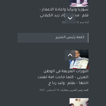
سوريا وتركيا واعادة الاعمار -
قلم : محمد فؤاد زيد الكيلاني
آراء حرة
18 فبراير، 2023
كلمة رئيس التحرير
بعد معارك قضائية طاحنة كتب
وترافع فيها بنفسه مرة اخرى..
الشيخ طارق يوسف يقهر
الحكومة الأمريكية ، فأعطوه
الثورات المزيفة في الوطن
الجنسية عن يد وهم صاغرون،
العربي - كلما جاءت امة لعنت
آراء حرة
,
مختارات
7 أبريل، 2023
اختها - بقلم : وليد ربا ح
كلمة رئيس التحرير
,
مختارات
18 أغسطس، 2021