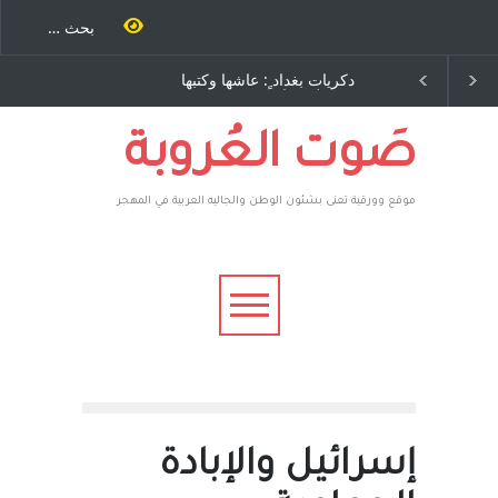
نة كتب
دكريات بغداد ٍ: عاشها وكتبها
الاستيطان ومسلسل الخداع
اخرى..
:وليد رباح – نيوجرسي –
المستمر - قلم : راسم عبيدات
 يقهر
الولايات المتحدة الامريكية
فأعطوه
اغرون،
صَوت العُروبة
موقع وورقية تعنى بشئون الوطن والجاليه العربية في المهجر
إسرائيل والإبادة