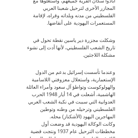
أبادوا سكان القرية جميعهم، واستغلوها مع
المجازر الأخرى لترحيل شعبنا العربي
الفلسطيني من مدنه وبلداته وقراه، لإقامة
المستعمرات اليهودية على أنقاضها.
وشكلت مجزرة دير ياسين نقطة تحول في
تاريخ الشعب الفلسطيني، لأنها أدت إلى نشوء
مشكلة اللاجئين.
وعندما تأسست إسرائيل بدعم من الدول
الإستعمارية، واستغلال معزوفتي اللاسامية
والهولوكوست وتواطؤ آل سعود وأمراء العائلة
الهاشمية، أشعلت في 14 أيار 1948 الحرب
العدوانية التي سببت في نكبة الشعب العربي
الفلسطيني وترحيله من وطنه وتوطين
المهاجرين اليهود (الأشكناز) محله.
وكانت الوكالة اليهودية قد وضعت أول
مخططات الترحيل عام 1937 ونتجت قضية