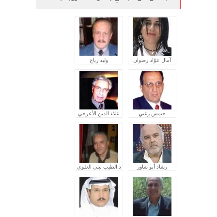
آمال عوّاد رضوان
وليد رباح
جيمس زغبي
علاء الدين الأعرجي
رشاد أبو شاور
د.الطيب بيتي العلوي