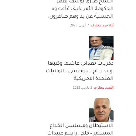
الشيخ طارق يوسف يقهر
الحكومة الأمريكية ، فأعطوه
الجنسية عن يد وهم صاغرون،
آراء حرة
,
مختارات
7 أبريل، 2023
دكريات بغداد ٍ: عاشها وكتبها
:وليد رباح – نيوجرسي – الولايات
المتحدة الامريكية
القصة
,
مختارات
2 مارس، 2023
الاستيطان ومسلسل الخداع
المستمر – قلم : راسم عبيدات