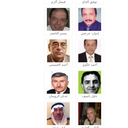
توفيق الحاج
فيصل أكرم
إدوارد جرجس
تيسير الناشف
أحمد ختّاوي
أحمد الخميسي
خليل ناصيف
عدنان الروسان
الطيب العلوي
نايف عبوش