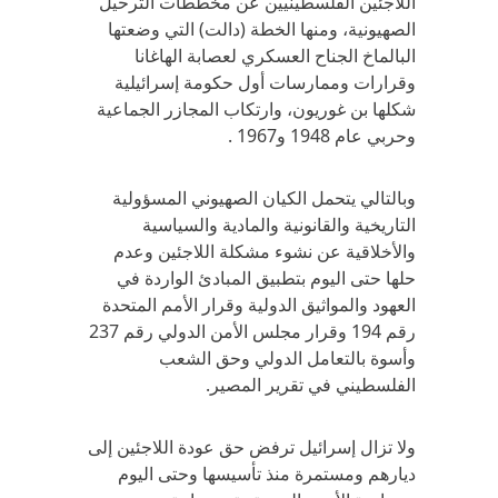
اللاجئين الفلسطينيين عن مخططات الترحيل
الصهيونية، ومنها الخطة (دالت) التي وضعتها
البالماخ الجناح العسكري لعصابة الهاغانا
وقرارات وممارسات أول حكومة إسرائيلية
شكلها بن غوريون، وارتكاب المجازر الجماعية
وحربي عام 1948 و1967 .
وبالتالي يتحمل الكيان الصهيوني المسؤولية
التاريخية والقانونية والمادية والسياسية
والأخلاقية عن نشوء مشكلة اللاجئين وعدم
حلها حتى اليوم بتطبيق المبادئ الواردة في
العهود والمواثيق الدولية وقرار الأمم المتحدة
رقم 194 وقرار مجلس الأمن الدولي رقم 237
وأسوة بالتعامل الدولي وحق الشعب
الفلسطيني في تقرير المصير.
ولا تزال إسرائيل ترفض حق عودة اللاجئين إلى
ديارهم ومستمرة منذ تأسيسها وحتى اليوم