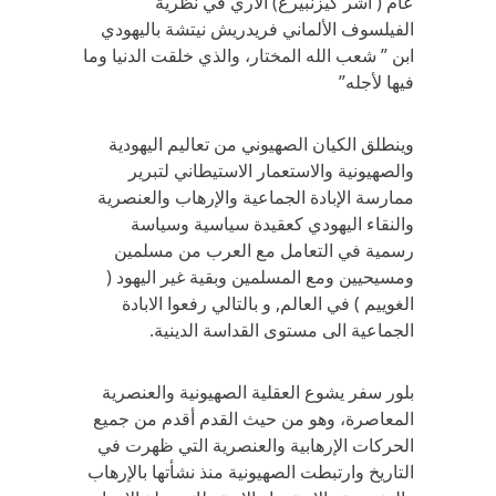
عام ( اشر كيزنبيرغ) الآري في نظرية
الفيلسوف الألماني فريدريش نيتشة باليهودي
ابن ” شعب الله المختار، والذي خلقت الدنيا وما
فيها لأجله”
وينطلق الكيان الصهيوني من تعاليم اليهودية
والصهيونية والاستعمار الاستيطاني لتبرير
ممارسة الإبادة الجماعية والإرهاب والعنصرية
والنقاء اليهودي كعقيدة سياسية وسياسة
رسمية في التعامل مع العرب من مسلمين
ومسيحيين ومع المسلمين وبقية غير اليهود (
الغوييم ) في العالم, و بالتالي رفعوا الابادة
الجماعية الى مستوى القداسة الدينية.
بلور سفر يشوع العقلية الصهيونية والعنصرية
المعاصرة، وهو من حيث القدم أقدم من جميع
الحركات الإرهابية والعنصرية التي ظهرت في
التاريخ وارتبطت الصهيونية منذ نشأتها بالإرهاب