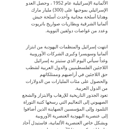
الألمانية الإسرائيلية عام 1952 ، وحصل العدو
الإسرائيلي بموجبها على (300) مليار مارك
وهدايا أسلحة مجانية وأحدث أسلحة جيش
ألمانيا الشرقية وبطاريات صواريخ باتريوت
وعدد من غواصات دولفين النووية.
انتهت إسرائيل والمنظمات اليهودية من ابتزاز
ألمانيا وسويسرا وكبرى الشركات الأوروبية
وغداً سيأتي اليوم الذي ستبتز به إسرائيل
اللاجئين الفلسطينيين والدول العربية لشطب
حق اللاجئين في أراضيهم وممتلكاتهم
والحصول على مئات المليارات من الدولارات
من الدول العربية.
تعود الجذور التاريخية للإرهاب والابتزاز والشجع
الصهيوني إلى التعاليم التي رسخها كتبة التوراة
التلمود وإلى المؤسسين الصهاينة الذين أضافوا
إلى عنصرية اليهودية العنصرية الأوروبية
وبشكل خاص العنصرية الألمانية، فاستبدل آحاد