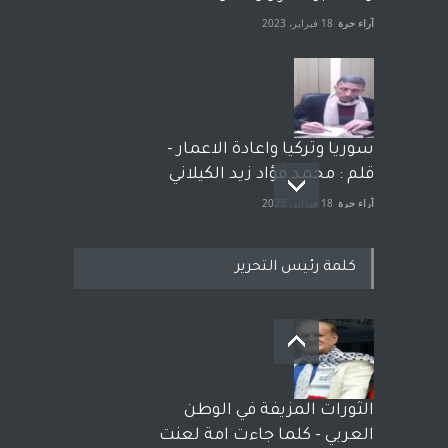
آراء حرة
18 فبراير، 2023
سوريا وتركيا واعادة الاعمار -
قلم : محمد فؤاد زيد الكيلاني
آراء حرة
18 فبراير، 2023
كلمة رئيس التحرير
بعد معارك قضائية طاحنة كتب
وترافع فيها بنفسه مرة اخرى..
الشيخ طارق يوسف يقهر
الحكومة الأمريكية ، فأعطوه
الثورات المزيفة في الوطن
الجنسية عن يد وهم صاغرون،
العربي - كلما جاءت امة لعنت