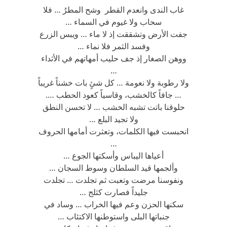
غاب الندى وانعدم القطر وشح المطرُ … فلا
سحاب ولا غيوم في السماء …
جفت الأرض وتشققت إذ لا ماء … ويبس الزرع
وفسد الثمر فلا نماء …
ووهن الصغار إذ جف حليب أمهاتهم في الأثداء
…
ولا رطوبة ولا نعومة … كل شئٍ بات خشناً غريباً
… جافاً كالخشب، وقاسياً كعود الحطب ….
حلوقنا باتت تشبه الخشب … لا تحسن النطق
ولا تجيد البلع …
انحبست فيها الكلمات، وتعثرت أمامها الحروف
…
أعياها اليباس وأسكتها الجوع …
وألجمها قيد السلطان وسوط السجان …
ونفوسنا مرضت وتعبت ثم تجلدت … تجلدت
جليداً فصارت كثلج …
سكنها الحزن وعم فيها الخراب … وساد في
جنباتها البلى واستوطنها الاكتئاب …