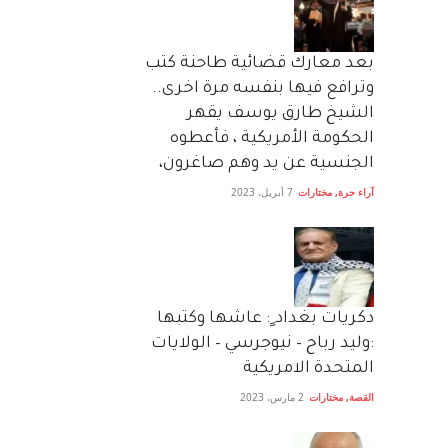
بعد معارك قضائية طاحنة كتب
وترافع فيها بنفسه مرة اخرى..
الشيخ طارق يوسف يقهر
الحكومة الأمريكية ، فأعطوه
الجنسية عن يد وهم صاغرون،
آراء حرة
,
مختارات
7 أبريل، 2023
دكريات بغداد ٍ: عاشها وكتبها
:وليد رباح – نيوجرسي – الولايات
المتحدة الامريكية
القصة
,
مختارات
2 مارس، 2023