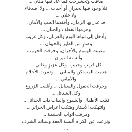
ضاقت وتحشرجت فما عاد فيها مكان …
فلا وجود فيها لجيرانٍ أو أحباب … ولا أصدقاء
ولا خلان …
قد غدر بها الزمان، وأفقدها الحب والأمان،
وحرمها العطف والحنان …
وأدخل إلى ثنياها البوم والغربان، وكل غريب
وضارٍ من الطير والحيوان …
وغيبت الهموم والأحزان، وحرقت الحروب
وألسنة النيران …
كل قريبٍ وحبيبٍ، وكل عزيزٍ وغالي …
هدمت المساكن والمباني … ودمرت الأحلام
والأماني …
وجرفت الحقول والسنابل … وأتلفت الزروع
وكل الشتائل …
قتلت الأطفال والشيوخ والبنات ذات الجذائل …
وانتهكت الأستار وهتكت أعراض الحرائر …
ومزقت أثواب الحشمة …
ونزعت عن الكرام ألبسة العفة وسنائم الشرف
…