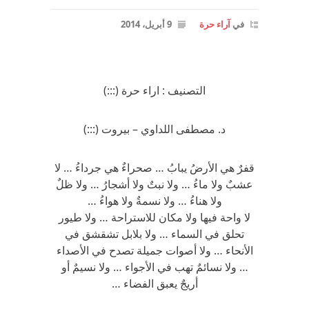
في
آراء حرة
9 أبريل، 2014
التصنيف : اراء حرة (:::)
د. مصطفى اللداوي – بيروت (:::)
قفرٌ هي الأرضُ يبابُ … صحراءٌ هي جرداءُ … لا
عشبٌ ولا ماءُ … ولا نبتٌ ولا أشجارُ … ولا ظلٌ
ولا هناءُ … ولا نسمةٌ ولا هواءُ …
لا واحة فيها ولا مكان للاستراحة … ولا طيور
تحلق في السماء … ولا بلابل تشقشق في
الأنحاء … ولا أصوات جميلة تصدح في الأصداء
… ولا نسائمٌ تهب في الأجواء … ولا نسيمٌ أو
أريجٌ يعبق الفضاء …