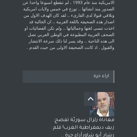
الامريكية منذ عام 1993 ، لم ‏تنقطع اسبوعا واحدا عن
الصدور منذ انشائها .. توزع في خمس ولايات امريكية
‏وتلاقي قبولا لدى القارىء ..‏ لقد كان الهدف الاول من
اصدار هذه الصحيفة باللغة العربية .. ان الجالية قد
اخذت ‏تنسى لغتها وجمالياتها .. ولم تكن الفضائيات او
الصحف العربية المطبوعة في الوطن ‏العربي تصل
الى هذه الناحية .. وقد يسر لنا ذلك سرعة الانتشار
والقبول . اذ كانت ‏الصحيفة الاولى من حيث القدم . ‏
اراء حرة
معاناة زلزال سوريّة تفضح:
زيف ديمقراطية الغرب! قلم :
رشاد أبو شاورآراء حرة ..