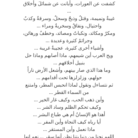
كشفت عن العورات، وأبانت عن شمائلَ وأخلاق
…
غيبةٌ ونميمة، وقتلٌ وذبحٌ وسحلٌ، وسرقةٌ وكذبٌ
واحتيال، ونفاقٌ وسخريةٌ ومراء …
ومكرٌ ومكائد، ونكباتٌ ومصائد، وخطفٌ ورهائن،
وجرائمٌ كثيرة وعديدة …
وأشياء أخرى كثيرة، عجيبةٌ غريبة …
ويح العرب أين شيمهم، ماذا أصابهم وماذا حل
بنبيل أخلاقهم …
وما هذا الذي صار بينهم، وأشعل الأرض ناراً
حولهم، وزلزلزها تحت أقدامهم …
ثم نتساءل ونقول لماذا انحبس المطر، وامتنع
من السماء القطر …
وأين ذهب الحب، وكيف غار الخير …
وكيف تحكم الظلم وساد الشر …
أهذا هو الإنسانُ أم هي طباع البشر …
أيا رباه كيف النجاة وأين المفر …
ماذا نعمل وأين المستقر …
اللهم نجنا من دنيا بتنا نظن أنها سقر … نعم إنها