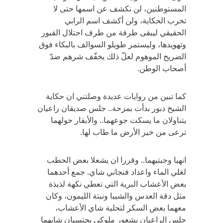
المستوطنين، لن نكشف عن اسمها حتى لا
تخرب الحكاية، ولن أكشف اسم الرابي
الحقيقي ليبقى طرفة من طرف احتلال القبور
وتهويدها، وليستمر طويلو السوالف بالبكاء فوق
الضريح الموهوم لعلّ ذلك يخفّف شرهم ضدّ
أصحاب الوطن.
كما تبين من روايات عديدة وصلتني ان حكاية
الشيخ دبور بدأت بمزحة.. جلس صديقان راعيان
يتناولان ما يسكت جوعهما.. والأبقار حولهما
ترعى من خير الأرض ما طاب لها.
انهيا وجبتيهما.. وقررا ان يشعلا بعض الحطب
لغلي الماء واعداد فنجاني شاي. جمع أحدهما
بعض الأعشاب البرية التي تعطي نكهة لذيذة
مثل دقة العدس والشيبا ونبتة الليمون، وكان
معهما بعض السكر لتحلية شاي الأعشاب،
جلس الراعيان بشعور ملوكي يحتسيان شايهما