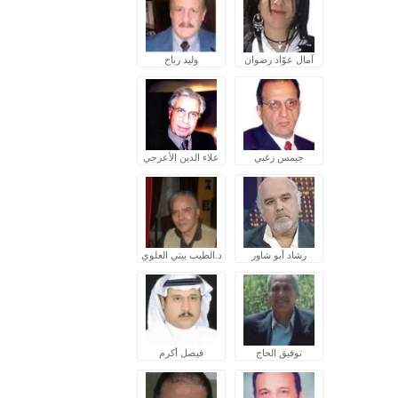
آمال عوّاد رضوان
وليد رباح
جيمس زغبي
علاء الدين الأعرجي
رشاد أبو شاور
د.الطيب بيتي العلوي
توفيق الحاج
فيصل أكرم