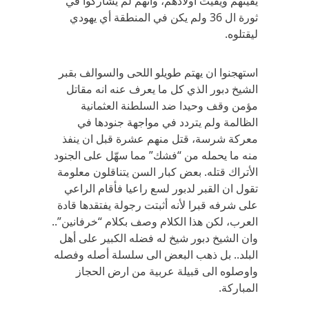
يقيتهم ويقيت اولادهم، وانهم لم يشاركوا في
ثورة ال 36 ولم يكن في المنطقة أي يهودي
ليقتلوه.
استهجنوا ان يهتم طويلو اللحى والسوالف بقبر
الشيخ دبور الذي كل ما يعرف عنه انه مقاتل
مؤمن وقف وحيدا ضد السلطنة العثمانية
الظالمة ولم يتردد في مواجهة جنودها في
معركة شرسة، قتل منهم عشرة قبل ان ينفذ
منه ما يحمله من “فشك” مما سهّل على الجنود
الأتراك قتله. بعض كبار السن يتناقلون معلومة
تقول ان القبر لدبور لسع راعيا فأقام الراعي
على شرفه قبرا لأنه أثبتت رجولة يفتقدها قادة
العرب، لكن هذا الكلام وصف بكلام “خرفانين”..
وان الشيخ دبور شيخ له فضله الكبير على أهل
البلد.. بل ذهب البعض الى سلسلة أصله وفصله
واوصلوه الى قبيلة عربية من ارض الحجاز
المباركة.