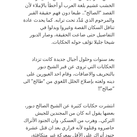
الخشب غشيم بلغة العرب أو أخطأ بالإملاء لأن
القصد “الصالح”.. طبعا دون فهم حقيقة القبر
والمرحوم الذي مٌدِّد تحت ترابه. كما يحدث عادة
تناقل السكان القصة وغيروا وبدلوا في
التفاصيل حتى ضاعت الحقيقة، وصار الدبور
شيخا جليلا تؤلف حوله الحكايات.
بعد سنوات وحلول أجيال جديدة كانت تزداد
الحكايات التي تروى عن قبر الشيخ دبور
بالتحريف والاضافات، وقام احد الغيورين على
دينه ولغته بإصلاح الخلل اللغوي من “طالح” الى
“صالح”!!
انتشرت حكايات كثيرة عن الشيخ الصالح دبور،
بعضها يقول انه كان من المجندين للجيش
التركي.. وهرب من العسكر، وان الجنود الأتراك
حاصروه وقتلوه لأنه فراري بعد ان قتل عشرة
جنود أتراك على الأقل بمعركة غير متكافئة،