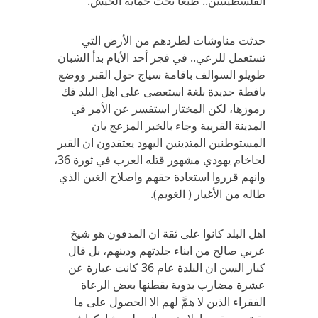
الفلسطينيين.. طبعا تحت حماية الجيش.
حدثت مناوشات لطردهم من الأرض التي
تستعمل للرعي.. في فجر أحد الأيام بدأ الشبان
طويلو السوالف باقامة سياج حول القبر ووضع
يافطة جديدة بلغة استعصى على اهل البلد فك
رموزها، لكن المختار استفسر عن الأمر في
المدينة القريبة وجاء بالخبر المزعج بان
المستوطنين المتدينين اليهود يعتقدون ان القبر
لحاخام يهودي مشهور قتله العرب في ثورة 36،
وانهم قرروا استعادة حقهم واصلاح الغبن الذي
طاله من الأغيار ( الغويم).
اهل البلد كانوا على ثقة ان المدفون هو شيخ
عربي صالح من ابناء جلدتهم ودينهم، بل قال
كبار السن ان البلدة عام 36 كانت عبارة عن
عشرة مضارب بدوية يقطنها بعض الرعاة
الفقراء الذين لا همَّ لهم الا الحصول على ما