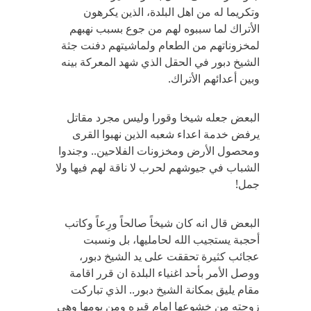
وتكريما له من اهل البلدة، الذين يكرهون
الأتراك لما سببوه لهم من جوع بسبب نهبهم
لمخزوناتهم من الطعام ولماشيتهم دفنت جثة
الشيخ دبور في الحقل الذي شهد المعركة بينه
وبين أعدائهم الأتراك.
البعض جعله شيخا وقورا وليس مجرد مقاتل
يرفض خدمة اعداء شعبه الذين نهبوا القرى
ومحصول الأرض ومخزونات الفلاحين.. وجندوا
الشباب في جيوشهم لحرب لا ناقة لهم فيها ولا
جمل!
البعض قال انه كان شيخاً صالحاً ورِعاً وكاتب
أحجبة يستجيب الله لحامليها، بل ونسبت
عجائب كثيرة تحققت على يد الشيخ دبور،
ووصل الأمر بأحد اغنياء البلدة ان قرر اقامة
مقام يليق بمكانة الشيخ دبور.. الذي تباركت
زوجته من خشوعها امام قبره ومن يومها وهي