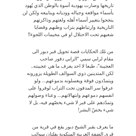
تاريخها وصارت يهودية أسوة بالوطن الذي يُهود
بأسماء مواقعه وجباله ووديانه وينابيعه ولكن لن
ينجحوا بتغيير أسماء أهله ولغتهم وذاكرتهم
التاريخية وارتباطهم بتراب وطنهم وقضايا
شعبهم تحت الاحتلال او في مخيمات اللجوء!!
من تلك الحكايات قصة تحويل قبر دبور الى
مقام لرابي سمي “الرابي دفور صاحب
العجيبة”، طبعا لا احد يعرف ما هي عجيبته..
لكن المتدينين ذوي السوالف الطويلة يزورونه
ويتمدّدون فوقة ويغسلونه بدموعهم… ولو
عرفوا سر المدفون تحت التراب لوفروا على
انفسهم دموعهم وابتهالاتهم… وعناء وصولهم
وتمدّدهم على قبر لا شيء يخصّهم فيه، بل لا
شيء يخصّ البشر!
ما يعرف بقبر الشيخ دبور يقع في قرية من
قرى الضفة الغربية المنكوبة بفلتان سوائب