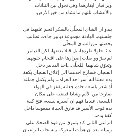
ويراقبان ابقارهما وهي تجول بين النباتات
والأعشاب تلتهم ما تشاء من خير الأرض.
يبدو ان الشاي المحلّى بالسكر أقحم عليهما في
جلستهما الهادئة مجموعة دبابير جاءت تطالب
بحصتها من الشاي المحلّى.
عبثا حاولا طردها، بل قتلا بعضها، لكن الدبابير
لم تفرّ وواصلت إصرارها على اقتحام خلوتهما
وتذوّق شايهما المُحلّى…احد الدبابير دخل
الفنجان فسارع احدهما الى إغلاق الفنجان بكفة
يده معلنا انه أسر احد الغزاة… ولم يكمل جملته
أذ شعر بلسعة حادة جعلته يقفز في الهواء
صارخا من الألم وشادا قبضته على مكان
اللسعة، عندما فهم ان أسيره لسعه، فتح كفة
يده فوجد الأسير قد فارق الحياة ممعوسا داخل
كفة يده…
الراعي الثاني كاد يتمزق من قوة الضحك على
زميله. بعد ان هدأت المعركة بإنسحاب الراعيان