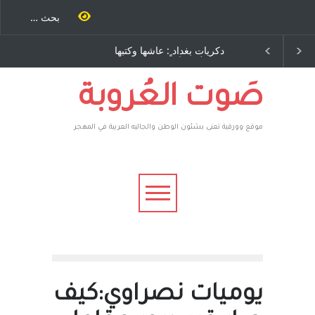
بغداد ٍ: عاشها وكتبها
الاستيطان ومسلسل الخداع
يد رباح – نيوجرسي –
المستمر - قلم : راسم عبيدات
ات المتحدة الامريكية
صَوت العُروبة
موقع وورقية تعنى بشئون الوطن والجاليه العربية في المهجر
يوميات نصراوي:كيف