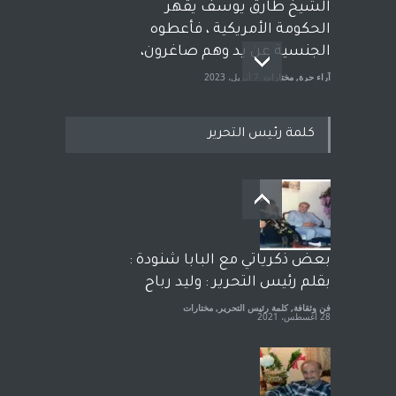
الشيخ طارق يوسف يقهر
الحكومة الأمريكية ، فأعطوه
الجنسية عن يد وهم صاغرون،
آراء حرة
,
مختارات
7 أبريل، 2023
كلمة رئيس التحرير
معاناة زلزال سوريّة تفضح:
زيف ديمقراطية الغرب! قلم :
رشاد أبو شاورآراء حرة ..
آراء حرة
18 فبراير، 2023
بعض ذكرياتي مع البابا شنودة :
بقلم رئيس التحرير : وليد رباح
فن وثقافة
,
كلمة رئيس التحرير
,
مختارات
28 أغسطس، 2021