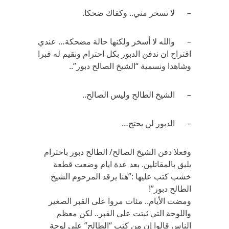
– لا تسخر مني.. وكفاك ضحكا.
– والله لا أسخر ولكنها حالة مضحكة… عندي
اقتراح ان ندفن الدبور بكل احترام ونقيم له قبرا
وشاهدا ونسمية “الشيخ الصالح دبور”..
– الشيخ الطالح وليس الصالح..
– الدبور لن يحتج…
وفعلا دفن الشيخ الصالح/ الطالح دبور باحترام
يليق بالمقاتلين. بعد عدة ايام وضعت قطعة
خشب كتب عليها :”هنا يرقد المرحوم الشيخ
الطالح دبور”!
ومضت الأيام.. مئات مروا على القبر الصغير
واللوحة التي ثبتت على القبر.. لكن معظم
الناس قالوا إن من كتب “الطالح” على لوحة