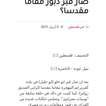
صار قبر دبور مقاما
مقدسا؟
في
فلسطين
8 أبريل، 2014
التصنيف : فلسطين (:::)
نبيل عودة – الناصرة (::::)
بعد ان صار قبر ابو خلو (ابو خليل) في بلدة
كفربرعم المهجرة مقاما مقدسا للرابي الصديق
زولترا، كما كتبت عن ذلك في حلقة سابقة من
“يوميات نصراوي”، وصلتني حكايات عديدة من
القراء، عن قبور ومقامات زورت وسرق