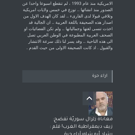
الامريكية منذ عام 1993 ، لم ‏تنقطع اسبوعا واحدا عن
الصدور منذ انشائها .. توزع في خمس ولايات امريكية
‏وتلاقي قبولا لدى القارىء ..‏ لقد كان الهدف الاول من
اصدار هذه الصحيفة باللغة العربية .. ان الجالية قد
اخذت ‏تنسى لغتها وجمالياتها .. ولم تكن الفضائيات او
الصحف العربية المطبوعة في الوطن ‏العربي تصل
الى هذه الناحية .. وقد يسر لنا ذلك سرعة الانتشار
والقبول . اذ كانت ‏الصحيفة الاولى من حيث القدم . ‏
اراء حرة
معاناة زلزال سوريّة تفضح:
زيف ديمقراطية الغرب! قلم :
رشاد أبو شاورآراء حرة ..