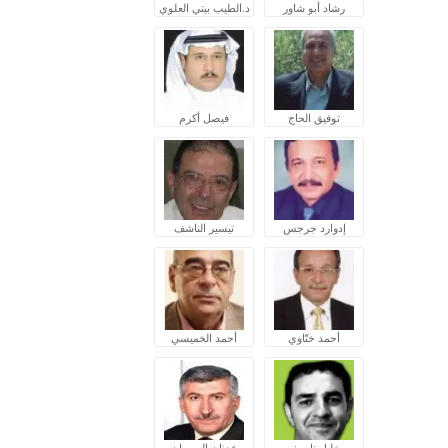
رشاد أبو شاور
د.الطيب بيتي العلوي
توفيق الحاج
فيصل أكرم
إدوارد جرجس
تيسير الناشف
أحمد ختّاوي
أحمد الخميسي
خليل ناصيف
عدنان الروسان