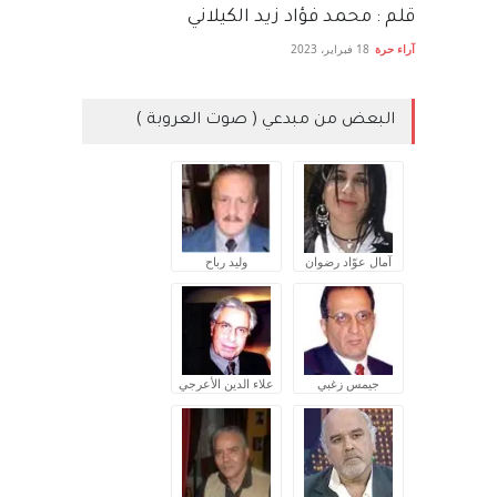
قلم : محمد فؤاد زيد الكيلاني
آراء حرة
18 فبراير، 2023
البعض من مبدعي ( صوت العروبة )
آمال عوّاد رضوان
وليد رباح
جيمس زغبي
علاء الدين الأعرجي