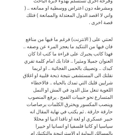
وفرحة اخرى تستسلم بهدوء لابرة الباحث
ومشرطه دون اعتراض ووسطية او ممانعه .. (
واني لا اقصد الدول المعتدلة والممانعة ) فتلك
قصة اخرى .
لعنتي على ( الانترنت) فرغم ما فيها من منافع
فان فيها من التنكيد ما يعجز المرء عن وصفه ..
فهذا كاتب يجبرك على قراءة ما كتب اذا كان
العنوان جميلا ومثيرا .. فاذا بك امام كلمة تفري
كبدك .. وتصيبك بالحمى الفجائية .. او لربما
نقلتك الى المستشفى نتيجة ذبحة قلبية او اغلاق
شرايين قلبك التي تمدك بالحياه .. فالاخطاء
اللغوية تنغل مثل الدود في المش او النمل
المتسارع نحو حبيبات القمح . يرفع المنصوب
وينصب المكسور ويخترق الكلمات برصاصات
حارقة خارقة . ثم يكتب في نهاية المقال انه
خبير عسكري او لغة او ناقدا ادبيا او محللا
سياسيا او كاتبا فلسفيا او انسانيا او خبيرا
بالمسالك البولية او الاستراتيجة والتكتيك ام