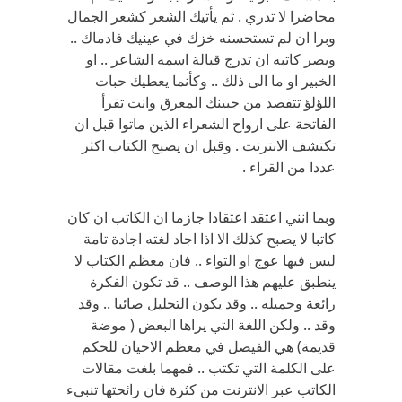
محاضرا لا تدري . ثم يأتيك الشعر كشعر الجمال
وبرا ان لم تستحسنه خزك في عينيك فادماك ..
ويصر كاتبه ان تدرج قبالة اسمه الشاعر .. او
الخبير او ما الى ذلك .. وكأنما يعطيك حبات
اللؤلؤ تتفصد من جبينك المعرق وانت تقرأ
الفاتحة على ارواح الشعراء الذين ماتوا قبل ان
تكتشف الانترنت . وقبل ان يصبح الكتاب اكثر
عددا من القراء .
وبما انني اعتقد اعتقادا جازما ان الكاتب ان كان
كاتبا لا يصبح كذلك الا اذا اجاد لغته اجادة تامة
ليس فيها عوج او التواء .. فان معظم الكتاب لا
ينطبق عليهم هذا الوصف .. قد تكون الفكرة
رائعة وجميله .. وقد يكون التحليل صائبا .. وقد
وقد .. ولكن اللغة التي يراها البعض ( موضة
قديمة) هي الفيصل في معظم الاحيان للحكم
على الكلمة التي تكتب .. فمهما بلغت مقالات
الكاتب عبر الانترنت من كثرة فان رائحتها تنبىء