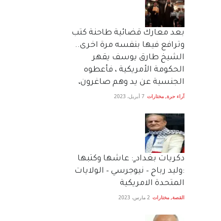
بعد معارك قضائية طاحنة كتب
وترافع فيها بنفسه مرة اخرى..
الشيخ طارق يوسف يقهر
الحكومة الأمريكية ، فأعطوه
الجنسية عن يد وهم صاغرون،
آراء حرة
,
مختارات
7 أبريل، 2023
دكريات بغداد ٍ: عاشها وكتبها
:وليد رباح – نيوجرسي – الولايات
المتحدة الامريكية
القصة
,
مختارات
2 مارس، 2023