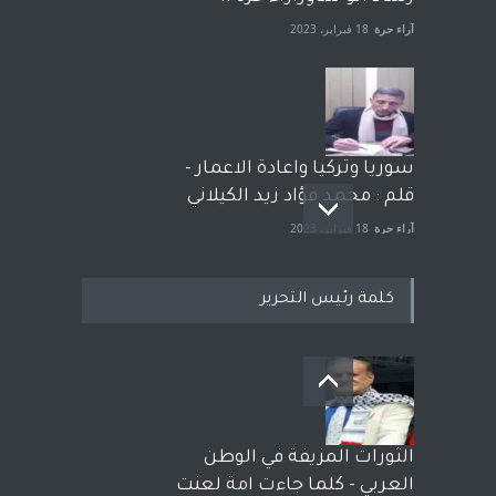
آراء حرة
18 فبراير، 2023
سوريا وتركيا واعادة الاعمار -
قلم : محمد فؤاد زيد الكيلاني
آراء حرة
18 فبراير، 2023
كلمة رئيس التحرير
بعد معارك قضائية طاحنة كتب
وترافع فيها بنفسه مرة اخرى..
الشيخ طارق يوسف يقهر
الحكومة الأمريكية ، فأعطوه
الثورات المزيفة في الوطن
الجنسية عن يد وهم صاغرون،
العربي - كلما جاءت امة لعنت