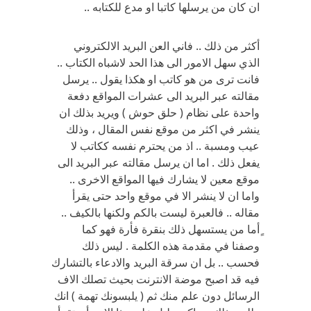
ان كان من يرسلها كاتبا او مدع للكتابه ..
أكثر من ذلك .. فاني العن البريد الالكتروني
الذي سهل الامور الى هذا الحد لاشباه الكتاب ..
فانت ترى من هو كاتب او هكذا يقول .. يرسل
مقالته عبر البريد الى عشرات المواقع دفعة
واحدة على نظام ( حلق حوش ) ويريد بذلك ان
ينشر في اكثر من موقع نفس المقال ، وذلك
عيب ومسبة .. اذ من يحترم نفسه ككاتب لا
يفعل ذلك . اما ان يرسل مقالته عبر البريد الى
موقع معين لا يشارك فيها المواقع الاخرى ..
واما ان لا ينشر الا في موقع واحد حتى يقرأ
مقاله .. فالعبرة ليست بالكم ولكنها بالكيف ..
ٍأما من يستسهل ذلك بنقرة فأرة فهو كما
وصفنا في مقدمة هذه الكلمة . ليس ذلك
فحسب .. بل ان سرقة البريد والادعاء بالتشارك
فيه قد اصبح موضة الانترنت بحيث تصلك الاف
الرسائل دون علم منك ثم ( يلبسونك تهمة ) انك