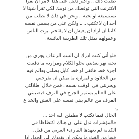
طلبت ذلك .. واكبر دليل على هذا الامر أن تقرأ
الانترنت التي توقظك من نومك لكي تقرأ شيئا لا
تستسيغه او تحبه .. ونحن في ذلك لا نطلب من
أحد ان لا تكتب .. .. ولكن على من يسمي نفسه
كاتبا ان اراد ان يعيش ان لا يقتحم بيوت الناس
وعقولهم بمثل تلك الطريقة البائسة .
فلو أني كنت ادرك ان السم الزعاف يجري من
تحته نهر يغذيني بحلو الكلام ومرارته ما دفعت
اجرة خط هاتفي او خط كابل يصلني بعالم فيه
من الحلاوة والمرارة ما يمكن ان يفرحني
ويحزنني في الوقت نفسه . فمن خلال اطلالتي
على العالم يستمر الجرح في النزف فيصيبني
القرف من عالم يبني نفسه على الغش والخداع
ٍ.
الحال فيما نكتب لا يطمئن اليه احد …
فالمؤشرات تدل على ان هناك اكتظاظا في
الكتابة لم يعهدها القارىء العربي من قبل ..
فيها من الغث ما يمكن ان يقودك الى الجهل اذا