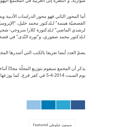
شواربة، و”النّظرة إلى العربيّة في المجتمع اليه
أما المحور الثاني فهو محور الدراسات الأدبية و
القصصيّة هينمة” لـلدكتور محمد خليل، “الإيروسيّ
لرشدي الماضي” لـلدكتورة كلارا سروجي- شجراوي
لـلدكتور محمد صفوري، و”ثورة النّدى” في قصة 
يضمّ العدد أيضا تعريفا بالكتب التي أصدرها المجم
يذكر أن المجمع سيقوم بتوزيع المجلّة مجانًا أثناء
يوم السبت 2014-4-5 في كفر قرع، كما يوزعها من خلال مكاتبه الجديدة في الناصرة.
سيمون عيلوطي Featured