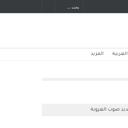
وليد رباح – نيوجرسي – الولايات المتحدة
الامريكية
العربية
المزيد
يد صوت العروبة