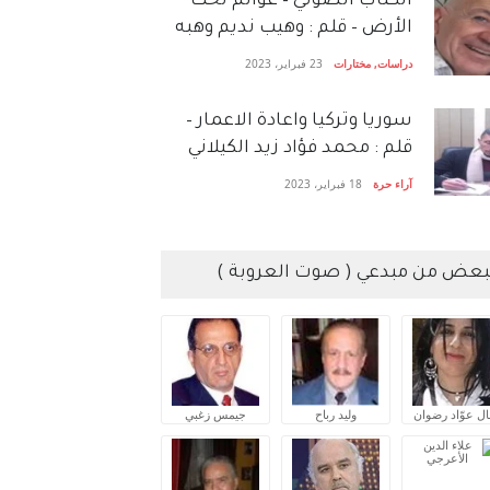
الكتاب الصَّوتي – عوالم تحت
الأرض – قلم : وهيب نديم وهبه
دراسات
,
مختارات
23 فبراير، 2023
سوريا وتركيا واعادة الاعمار –
قلم : محمد فؤاد زيد الكيلاني
آراء حرة
18 فبراير، 2023
بعض من مبدعي ( صوت العروبة )
ال عوّاد رضوان
وليد رباح
جيمس زغبي