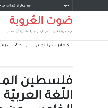
: صديق عمري ، صبحي مخلوف : بقلم : سعد الله
بعد معارك قضائية طاحنة
جديد
بركات
طارق يوسف يقهر الحكوم
صَوت العُروبة
موقع وورقية تعنى بشئون الوطن والجاليه العربية في المهجر
كلمة رئيس التحرير
آراء حرة
دراس
فلسطين المح
اللّغة العربيّة