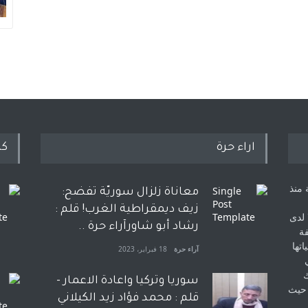
اراء حرة
كل
 منذ
معاناة زلزال سوريّة تفضح:
زيف ديمقراطية الغرب! قلم :
 لدى
رشاد أبو شاورآراء حرة ..
فة
اتها
آراء حرة
18 فبراير، 2023
ك
سوريا وتركيا واعادة الاعمار -
 حيث
قلم : محمد فؤاد زيد الكيلاني