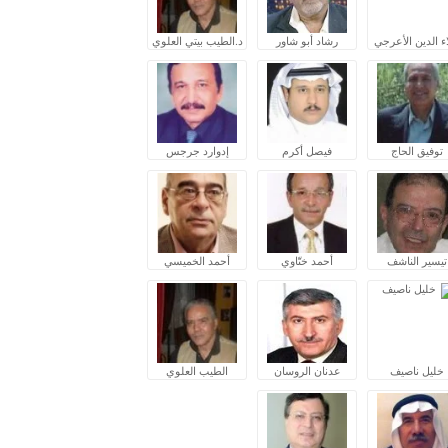
ء الدين الأعرجي
رشاد أبو شاور
د.الطيب بيتي العلوي
توفيق الحاج
فيصل أكرم
إدوارد جرجس
تيسير الناشف
أحمد ختّاوي
أحمد الخميسي
خليل ناصيف
عدنان الروسان
الطيب العلوي