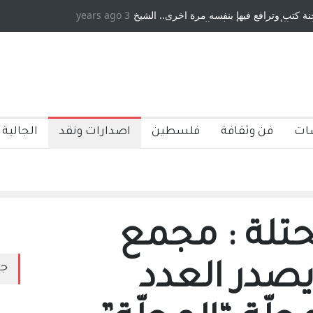
 كتب وترافع فيها بنفسه مرة اخرى.. الشيخ
3 years ago
دكريات بغداد ٍ: عاشها وكتبها :
ة الأمريكية ، فأعطوه الجنسية عن يد وهم
صاغرون،
ات
فن وثقافة
فلسطين
اصدارات ونقد
الجالية 
تلة : مجمع
 يصدر العدد
جد