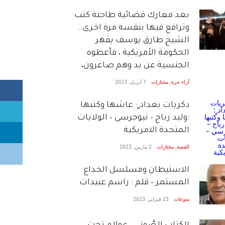
بعد معارك قضائية طاحنة كتب
وترافع فيها بنفسه مرة اخرى..
الشيخ طارق يوسف يقهر
الحكومة الأمريكية ، فأعطوه
الجنسية عن يد وهم صاغرون،
آراء حرة
,
مختارات
7 أبريل، 2023
دكريات بغداد ٍ: عاشها وكتبها
:وليد رباح – نيوجرسي – الولايات
المتحدة الامريكية
القصة
,
مختارات
2 مارس، 2023
الاستيطان ومسلسل الخداع
المستمر – قلم : راسم عبيدات
منوعات
23 فبراير، 2023