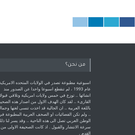
من نحن؟
اسبوعية مطبوعة تصدر في الولايات المتحده الامريكية
عام 1993 ، لم ‏تنقطع اسبوعا واحدا عن الصدور منذ
انشائها .. توزع في خمس ولايات امريكية ‏وتلاقي قبولا
القارىء ..‏ لقد كان الهدف الاول من اصدار هذه الصحي
باللغة العربية .. ان الجالية قد اخذت ‏تنسى لغتها وجمالي
.. ولم تكن الفضائيات او الصحف العربية المطبوعة في
الوطن ‏العربي تصل الى هذه الناحية .. وقد يسر لنا ذل
سرعة الانتشار والقبول . اذ كانت ‏الصحيفة الاولى من
القدم . ‏