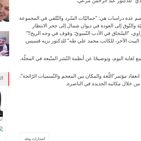
وديّ” للدكتور عبد الرحمن مرعي.
يضم عدة دراسات هي: “جماليّات السّرد والتّلقي في المجموعة
ة والتّوق إلى العودة في ديوان شمال إلى حجر الانتظار
، “السّحاق في الأدب النّسويّ: وقوف في وجه الريح!!”
البيت الآخر، للكاتب محمد علي طه” للدكتور نزيه قسيس.
ع لغاية اليوم، وتوضيحًا عن أنظمة النّشر المتّبعة في المجلّة.
 انعقاد مؤتمر”اللّغة والمكان بين المعجم والتّسميات الرّائجة”،
ال
آم
اصدارات ونقد