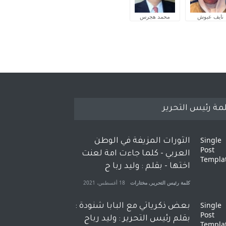
نايف عبوش
محمد هجرس
مة رئيس التحرير
الثورات المزيفة في الوطن
العربي - كلما جاءت امة لعنت
اختها - بقلم : وليد ربا ح
كلمة رئيس التحرير
,
مختارات
18 أغسطس، 2021
بعض ذكرياتي مع البابا شنودة :
بقلم رئيس التحرير : وليد رباح