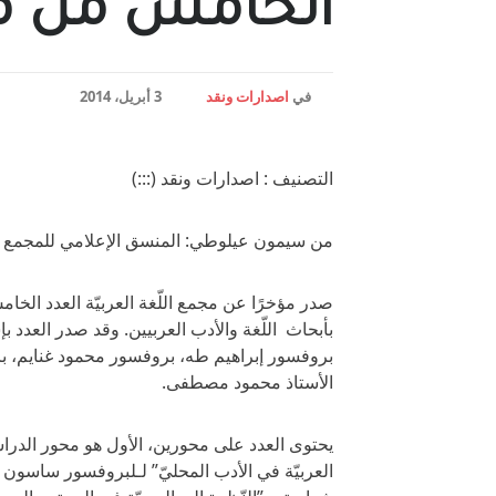
الخامس من مجل
في
اصدارات ونقد
3 أبريل، 2014
التصنيف : اصدارات ونقد (:::)
من سيمون عيلوطي: المنسق الإعلامي للمجمع (:
صدر مؤخرًا عن مجمع اللّغة العربيّة العدد الخام
بأبحاث اللّغة والأدب العربيين. وقد صدر العدد 
بروفسور إبراهيم طه، بروفسور محمود غنايم، بر
الأستاذ محمود مصطفى.
يحتوى العدد على محورين، الأول هو محور الدراس
العربيّة في الأدب المحليّ” لـلبروفسور ساسو