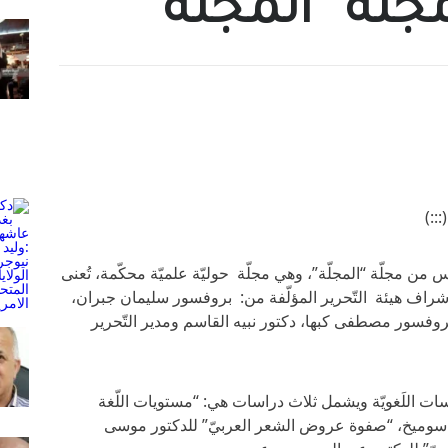
ّة “المجلّة”
::)
س من مجلّة “المجلّة”، وهي مجلّة حوليّة علميّة محكّمة، تُعنى
بإشراف هيئة التّحرير المؤلّفة من: بروفسور سليمان جبران،
وفسور مصطفى كبها، دكتور نبيه القاسم ومدير التّحرير
ات اللَغويّة ويشمل ثلاث دراسات هي: “مستويات اللّغة
ن سوميخ، “صفوة عروض الشعر العربيّ” للدكتور موسى