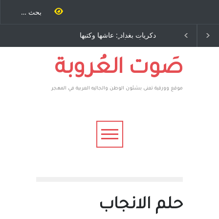
ية طاحنة كتب
دكريات بغداد ٍ: عاشها وكتبها
سه مرة اخرى..
:وليد رباح – نيوجرسي –
رق يوسف يقهر
الولايات المتحدة الامريكية
يكية ، فأعطوه
 وهم صاغرون،
صَوت العُروبة
موقع وورقية تعنى بشئون الوطن والجاليه العربية في المهجر
حلم الانجاب