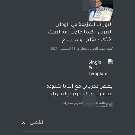
بعد معارك قضائية طاحنة كتب
وترافع فيها بنفسه مرة اخرى..
الشيخ طارق يوسف يقهر
الحكومة الأمريكية ، فأعطوه
الثورات المزيفة في الوطن
الجنسية عن يد وهم صاغرون،
العربي - كلما جاءت امة لعنت
آراء حرة
,
مختارات
7 أبريل، 2023
اختها - بقلم : وليد ربا ح
كلمة رئيس التحرير
,
مختارات
18 أغسطس، 2021
بعض ذكرياتي مع البابا شنودة :
بقلم رئيس التحرير : وليد رباح
فن وثقافة
,
كلمة رئيس التحرير
,
مختارات
28 أغسطس، 2021
للأعلى