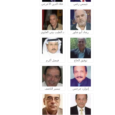
جيمس زغبي
علاء الدين الأعرجي
رشاد أبو شاور
د.الطيب بيتي العلوي
توفيق الحاج
فيصل أكرم
إدوارد جرجس
تيسير الناشف