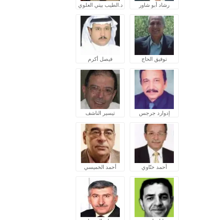
رشاد أبو شاور
د.الطيب بيتي العلوي
توفيق الحاج
فيصل أكرم
إدوارد جرجس
تيسير الناشف
أحمد ختّاوي
أحمد الخميسي