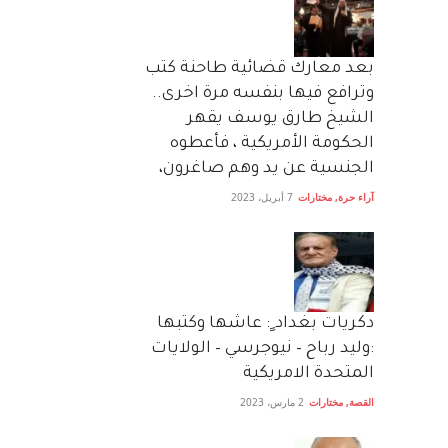
بعد معارك قضائية طاحنة كتب
وترافع فيها بنفسه مرة اخرى..
الشيخ طارق يوسف يقهر
الحكومة الأمريكية ، فأعطوه
الجنسية عن يد وهم صاغرون،
آراء حرة
,
مختارات
7 أبريل، 2023
دكريات بغداد ٍ: عاشها وكتبها
:وليد رباح – نيوجرسي – الولايات
المتحدة الامريكية
القصة
,
مختارات
2 مارس، 2023