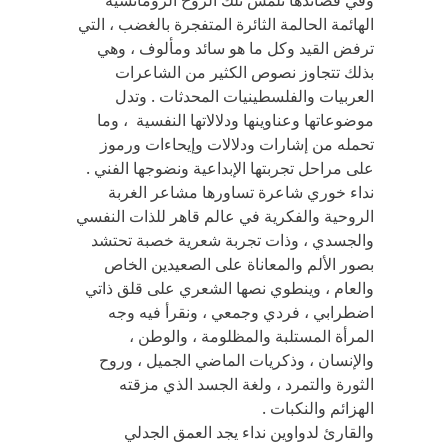
وفي قصائدها نلمس تلك الروح الرومانسية
الهائمة الحالمة الثائرة المتفجرة بالغضب ، التي
ترفض القيد وكل ما هو سائد ومألوف ، وهي
بذلك تتجاوز نصوص الكثير من الشاعرات
العربيات والفلسطينيات المحدثات . وتدل
موضوعاتها وعناوينها ودلالاتها النفسية ، وما
تحمله من إشارات ودلالات وإيحاءات ورموز
على مراحل تجربتها الإبداعية ونضوجها الفني .
نداء خوري شاعرة تساورها مشاعر الغربة
الروحية والفكرية في عالم قاهر للذات النفسي
والجسدي ، وذات تجربة شعرية خصبة تحتشد
بصور الألم والمعاناة على الصعيدين الخاص
والعام ، وينطوي نصها الشعري على قلق ذاتي
اضطرابي ، فردي وجمعي ، ونقرأ فيه وجه
المرأة المستلبة والمظلومة ، والوطن ،
والإنسان ، وذكريات الماضي الجميل ، وروح
الثورة والتمرد ، ولغة الجسد الذي مزقته
الهزائم والنكبات .
والقارئ لدواوين نداء يجد العمق الجدلي