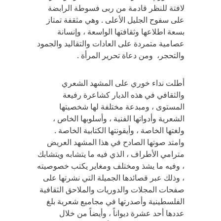
لافتة للنظر قادمة من ربى فسوطة الرابضة
على سفوح الجليل الأعلى . وهي مثقفة تمتاز
بسعة اطلاعها وثقافتها الواسعة ، وإنسانة
عصامية متمردة على العادات والتقاليد والجمود
والتحجر، ومن دعاة تحرير المرأة .
أطلت نداء خوري على المشهد الشعري
والثقافي في هذه الديار كشاعرة رفيعة
المستوى ، ومبدعة مختلفة لها شخصيتها
الشعرية وأدواتها الفنية ، وأسلوبها الخاص ،
ولغتها الخاصة ، وأيقونتها الكتابية الخاصة .
وامتد صوتها الصادح في هذا المشهد العريض
مترامي الأطراف ، الذي فيه ما يتشابه ويتشابك
، وفيه ما يشذ ومختلف ومغاير يكتب خصوصيته
، وذلك عبر قصائدها الجميلة التي نشرتها على
صفحات المجلات والدوريات والملاحق الثقافية
الفلسطينية وأصدرتها في مجاميع شعرية بلغ
عددها أحد عشرة ديواناً ، وأيضاً من خلال