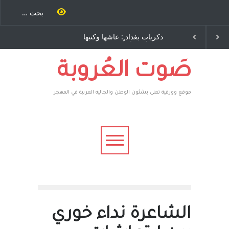
دكريات بغداد ٍ: عاشها وكتبها
الاستيطان ومسلسل الخداع
:وليد رباح – نيوجرسي –
المستمر - قلم : راسم عبيدات
الولايات المتحدة الامريكية
صَوت العُروبة
موقع وورقية تعنى بشئون الوطن والجاليه العربية في المهجر
الشاعرة نداء خوري