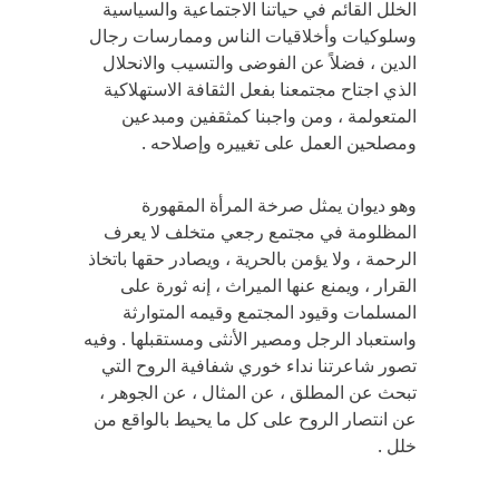
الخلل القائم في حياتنا الاجتماعية والسياسية
وسلوكيات وأخلاقيات الناس وممارسات رجال
الدين ، فضلاً عن الفوضى والتسيب والانحلال
الذي اجتاح مجتمعنا بفعل الثقافة الاستهلاكية
المتعولمة ، ومن واجبنا كمثقفين ومبدعين
ومصلحين العمل على تغييره وإصلاحه .
وهو ديوان يمثل صرخة المرأة المقهورة
المظلومة في مجتمع رجعي متخلف لا يعرف
الرحمة ، ولا يؤمن بالحرية ، ويصادر حقها باتخاذ
القرار ، ويمنع عنها الميراث ، إنه ثورة على
المسلمات وقيود المجتمع وقيمه المتوارثة
واستعباد الرجل ومصير الأنثى ومستقبلها . وفيه
تصور شاعرتنا نداء خوري شفافية الروح التي
تبحث عن المطلق ، عن المثال ، عن الجوهر ،
عن انتصار الروح على كل ما يحيط بالواقع من
خلل .