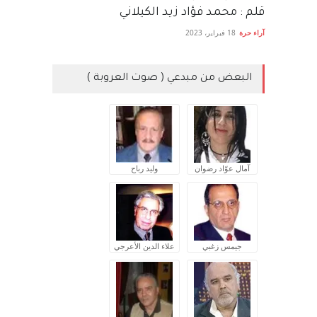
قلم : محمد فؤاد زيد الكيلاني
آراء حرة
18 فبراير، 2023
البعض من مبدعي ( صوت العروبة )
آمال عوّاد رضوان
وليد رباح
جيمس زغبي
علاء الدين الأعرجي