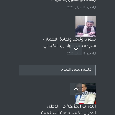
رشاد أبو شاورآراء حرة ..
آراء حرة
18 فبراير، 2023
سوريا وتركيا واعادة الاعمار -
قلم : محمد فؤاد زيد الكيلاني
آراء حرة
18 فبراير، 2023
كلمة رئيس التحرير
بعد معارك قضائية طاحنة كتب
وترافع فيها بنفسه مرة اخرى..
الشيخ طارق يوسف يقهر
الحكومة الأمريكية ، فأعطوه
الثورات المزيفة في الوطن
الجنسية عن يد وهم صاغرون،
العربي - كلما جاءت امة لعنت