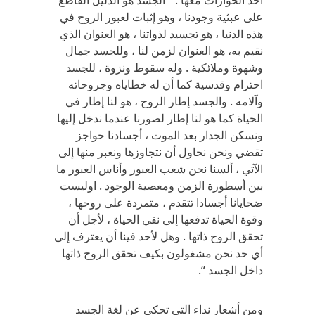
احد الحوارات معها : ” الجسد هو الدليل القاطع
على عبثية وجودنا ، وهو إثبات لعبور الروح في
هذه الدنيا ، هو تجسيد لذواتنا ، هو العنوان الذي
نقيم به، هو العنوان لزمن لنا ، وللجسد جمال
وشهوة وملائكية . وله سقوط ونزوة ، للجسد
احترام وقدسية كما أن له خطاياه وجروحاته
وآلامه . والجسد إطار الروح ، هو لنا إطار في
الحياة كما هو لنا إطار لصورنا عندما ندخل إليها
ونسكن الجدار بعد الموت ، أجسادنا حواجز
تقضي ونحن نحاول أن نتجاوزها ونعبر منها إلى
الآتي ، ألسنا نحن شعب العبور وأناس العبور ما
بين أسطورة الزمن ومعصية الوجود . اوليست
ضحايانا أجسادا تتقدم ، متمردة على روحها ،
وقوة الحياة تدفعها إلى نفي الحياة ، لأجل أن
تحقق الروح ذاتها . وهل لأحد فينا أن يعترف إلى
أي حد نحن مشغولون بكيف تحقق الروح ذاتها
داخل الجسد “.
ومن أشعار نداء التي تحكي عن لغة الجسد