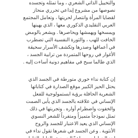
والتخييل الذاتي الشعري ، وما تمثله وتجسده
نصوصها من مشروع إبداعي تحرري منحاز
لقضايا المرأة وانتصار لحريتها ، وتعامل المجتمع
العربي التقليدي الذكوري معها ، الذي يهينها
ويمسخها ويهمشها ويحاصرها . ويشعر بالومض
الخافت للهب ، والثورة النفسية التي تضطرب
في أعماقها وصدرها وتكشف الأسرار سحيقة
الأغوار في روحها المتمردة من ترابية الجسد ،
الذي طالما سبح في مفاهيم دونية أساءت إليه .
إن كتابة نداء خوري متورطة في الجسد الذي
يحتل الحيز الكبير موقع الصدارة في كتاباتها
الشعرية الحافلة برؤية ابستمولوجية للفعل
الإنساني في علاقته بالجسد الذي يأبى الصمت
والخفوت واضطرام أواره . وتجربتها في ذلك
تمثل نموذجاً متميزاً ومتفرداً للشعر النسوي
الإنساني الذي يعيد الاعتبار للجسد والروح
الأنثوية . وعن الجسد في شعرها تقول نداء في