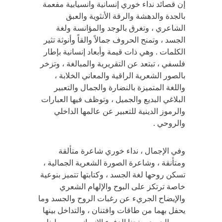
إن قصائد نداء خوري إنسانية وانسيابية مفعمة
بالجدة والدهشة والرقة الأنثوية والعبق
الشاعري ، وتغرق بالوجد والمؤانسة ولغة
الجسد ، وتمنح الحروف جمالاً والقاً وأنوثة تثير
الكلمات . وهي ذات قيمة وأبعاد إنسانية بإطار
فلسفي ، تبتعد عن التقريرية والمبالغة ، وتزخر
بالصور الشعرية الراقية والمعاني الخلابة ،
واللغة المتميزة بالنضارة والجمال والتعبير
البلاغي البديع والجميل ، وتوظف فيها العبارات
والرموز الدينية للتعبير عن عالمها الداخلي
والروحي .
وفي الإجمال ، نداء خوري شاعرة متألقة
ومتأنقة ، وشاعرة الصورة الشعرية الجمالية ،
تسكن روحها لغة الجسد ، وكتابتها تتميز بنوعية
خاصة ترتكز على البوح والإلهام الشعري
والإيضاح الجريء عن رغبات الروح والجسد وما
يحفل بهما من طاقات وافتنان ، والتداخل بينها