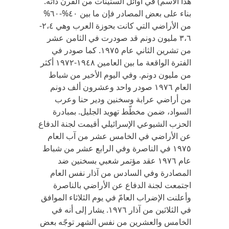
هذا الاسم) في أوائل الستينات من القرن ذاته.
بناء على بعض المصادر فإن ما بين ٤٠%-٦٠%
من الأراضي التي كانت بحوزة العرب وهي ٢،٤-
٣،٦ مليون دونم قد صودرت في الثامن عشر
من تشرين الثاني عام ١٩٧٥. كما صودر في
الفترة الواقعة ما بين العامين ١٩٤٨-١٩٧٢ أكثر
من مليون دونم. وفي اليوم الأخير من شباط
العام ١٩٧٦ صودر واحد وعشرون ألف دونم
من أراضي عرابة وسخنين ودير حنا وعرب
السواد، ضمن مخطّط تهويد الجليل. بمبادرة
الحزب الشيوعي الإسرائيلي أقيمت لجنة الدفاع
عن الأراضي في الخامس عشر من آب العام
١٩٧٥ في الناصرة وفي الرابع عشر من شباط
عام ١٩٧٦ عقد مؤتمر شعبي بسخنين ضد
المصادرة وفي السادس من آذار نفس العام
اجتمعت لجنة الدفاع عن الأراضي بالناصرة
وأعلنت الإضراب العامّ في يوم الثلاثاء الموافق
في الثلاثين من آذار ١٩٧٦. يشار إلى أنه في
الخامس والعشرين من نفس الشهر توجّه بعض