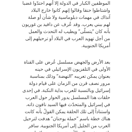
الموظفين الكبار في الدولة إلا أنهم احتدّوا غضبا
واشتاطوا حنقا وقالوا إنهم كانوا خارج البلاد
آنذاك في مهمات دبلوماسية ولا شأن أو صلة
لهم ببني يعرب. وقد عُرف عن دافيد بن غوريون
بأنه كان ”يتسلّى” ويطيب له التحدث والعمل
من أجل تهويد العرب في البلاد أو ترحيلهم إلى
أمريكا الجنوبية.
بعد الأرض والجهض مسلسل عُرض على القناة
الأولى في التلفزيون الإسرائيلي في حينه
بعنوان يمكن تعريبه ”النهضة” وذلك بمناسبة
مرور نصف قرن من الزمان على قيام دولة
إسرائيل وبالنسبة للعرب بداية النكبة. في إحدى
حلقات هذا المسلسل يدور الحوار حول العرب
في إسرائيل والمتحدّث فيها السيد نافون ذاته.
واستناداً إلى تلك الحلقة يمكن القولُ بأنه كانت
هناك خطة باسم ”حملة يوحنان” هدفت لترحيل
العرب من الجليل إلى أمريكا الجنوبية. سافر