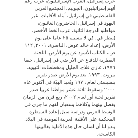
عرب إسرائيل، العرب الإسرائيليون، عرب رغم
أنهم إسرائيليون، الجوييم، المجتمع العربي
الفلسطيني في إسرائيل، أبناء الأقليات، غير
اليهود في إسرائيل، الحاضرون الغائبون،
مواطنو الدرجة الثانية، عرب الخط الأخضر،
(ينظر في: كي لا ننسى، ٢٥ عاما على يوم
الأرض، إعداد خالد عوض، الناصرة، ٢٠٠١, ١١٢
ص.، الكتاب الأسود عن يوم الأرض، اللجنة
القطرية للدفاع عن الأراضي في إسرائيل، حيفا
١٩٧٦، غازي فلاح، الجليل ومخططات التهويد،
بيروت، ١٩٩٣. بعد يوم الأرض صدر تقرير
بنفنيستي لعام ١٩٧٦ وبُعيد الهبّة في أكتوبر عام
٢٠٠٠ وسقوط ثلاثة عشر مواطنا عربيا صدر
تقرير لجنة أور لعام ٢٠٠٢، ربع قرن من الزمان
يفصل بينهما وكلاهما يسعيان لفهم ما جرى في
الوسط العربي ودراسة سبل إعادة السيطرة
المحكمة على الأقلية العربية القومية في البلاد.
يبدو لنا أن لسان حال هذه الأقلية بغالبيتها
الكاسحة.