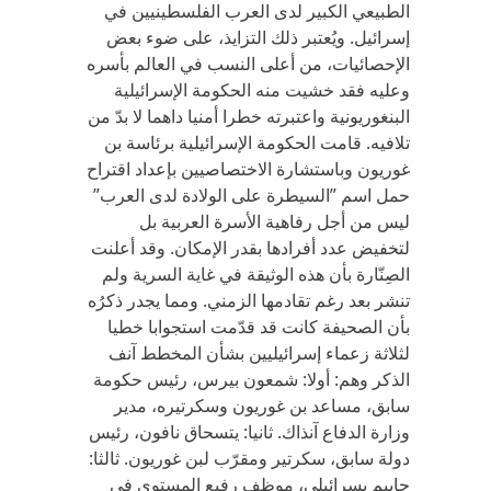
الطبيعي الكبير لدى العرب الفلسطينيين في
إسرائيل. ويُعتبر ذلك التزايذ، على ضوء بعض
الإحصائيات، من أعلى النسب في العالم بأسره
وعليه فقد خشيت منه الحكومة الإسرائيلية
البنغوريونية واعتبرته خطرا أمنيا داهما لا بدّ من
تلافيه. قامت الحكومة الإسرائيلية برئاسة بن
غوريون وباستشارة الاختصاصيين بإعداد اقتراح
حمل اسم ”السيطرة على الولادة لدى العرب”
ليس من أجل رفاهية الأسرة العربية بل
لتخفيض عدد أفرادها بقدر الإمكان. وقد أعلنت
الصِنّارة بأن هذه الوثيقة في غاية السرية ولم
تنشر بعد رغم تقادمها الزمني. ومما يجدر ذكرُه
بأن الصحيفة كانت قد قدّمت استجوابا خطيا
لثلاثة زعماء إسرائيليين بشأن المخطط آنف
الذكر وهم: أولا: شمعون بيرس، رئيس حكومة
سابق، مساعد بن غوريون وسكرتيره، مدير
وزارة الدفاع آنذاك. ثانيا: يتسحاق نافون، رئيس
دولة سابق، سكرتير ومقرّب لبن غوريون. ثالثا:
حاييم يسرائيلي، موظف رفيع المستوى في