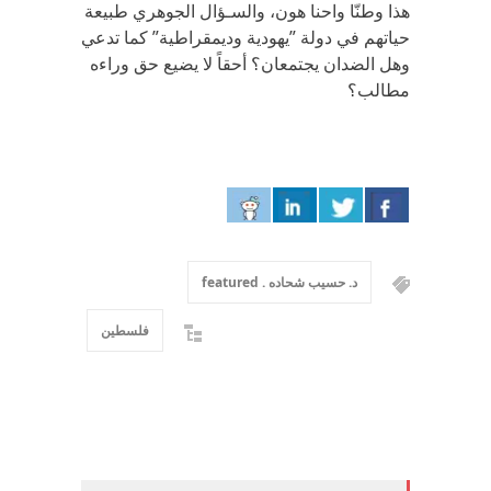
هذا وطنّا واحنا هون، والسـؤال الجوهري طبيعة
حياتهم في دولة ”يهودية وديمقراطية” كما تدعي
وهل الضدان يجتمعان؟ أحقاً لا يضيع حق وراءه
مطالب؟
د. حسيب شحاده . featured
فلسطين