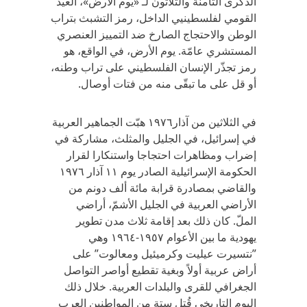
الذكرى الثامنة والثلاثون لـ «يوم الأرض»، العيد
القومي لفلسطينيي الداخل، رمز التشبث بتراب
الوطن والاحتجاج الصارخ ضد التمييز العنصري
المستشري عامّة. يوم الأرض، في الواقع، هو
رمز تجذّر الإنسان الفلسطيني على تراب وطنه،
أو قل على ما تبقّى منه من فتات أوصال.
في الثلاثين من آذار١٩٧٦ هبّت الجماهير العربية
في إسرائيل، في الجليل والمثلث، مشاركة في
إضراب ومظاهرات احتجاجا واستنكارا لقرار
الحكومة الإسرائيلية الصادر يوم ١١ آذار ١٩٧٦
والقاضي بمصادرة قرابة مائة ألف دونم من
الأراضي العربية في الجليل الأشمّ، أراضي
الملّ. كان ذلك بعد إقامة ثلاث مدن تطوير
يهودية ما بين الأعوام ١٩٥٧-١٩٦٤ وهي
”نتسيرت عيليت وكرميئيل ومعالوت” على
أراض عربية أولاً وبغية تقطيع أواصر التواصل
الجغرافي للقرى والبلدات العربية. خلال ذلك
اليوم التاريخي قُتل ستة من المواطنين العرب