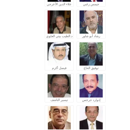
جيمس زغبي
علاء الدين الأعرجي
رشاد أبو شاور
د.الطيب بيتي العلوي
توفيق الحاج
فيصل أكرم
إدوارد جرجس
تيسير الناشف