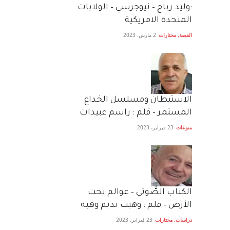
:وليد رباح – نيوجرسي – الولايات
المتحدة الامريكية
القصة
,
مختارات
2 مارس، 2023
الاستيطان ومسلسل الخداع
المستمر – قلم : راسم عبيدات
منوعات
23 فبراير، 2023
الكتاب الصَّوتي – عوالم تحت
الأرض – قلم : وهيب نديم وهبه
دراسات
,
مختارات
23 فبراير، 2023