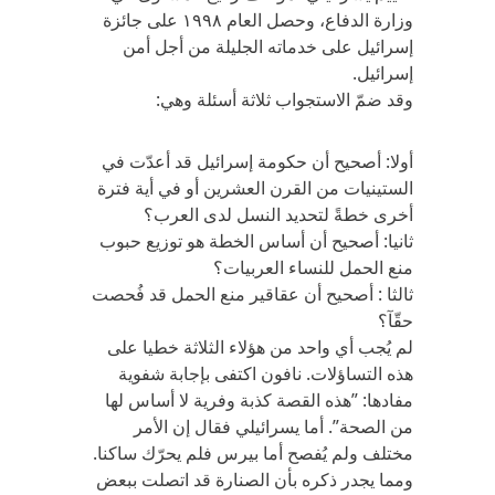
وزارة الدفاع، وحصل العام ١٩٩٨ على جائزة
إسرائيل على خدماته الجليلة من أجل أمن
إسرائيل.
وقد ضمّ الاستجواب ثلاثة أسئلة وهي:
أولا: أصحيح أن حكومة إسرائيل قد أعدّت في
الستينيات من القرن العشرين أو في أية فترة
أخرى خطةً لتحديد النسل لدى العرب؟
ثانيا: أصحيح أن أساس الخطة هو توزيع حبوب
منع الحمل للنساء العربيات؟
ثالثا : أصحيح أن عقاقير منع الحمل قد فُحصت
حقّآ؟
لم يُجب أي واحد من هؤلاء الثلاثة خطيا على
هذه التساؤلات. نافون اكتفى بإجابة شفوية
مفادها: ”هذه القصة كذبة وفرية لا أساس لها
من الصحة”. أما يسرائيلي فقال إن الأمر
مختلف ولم يُفصح أما بيرس فلم يحرّك ساكنا.
ومما يجدر ذكره بأن الصنارة قد اتصلت ببعض