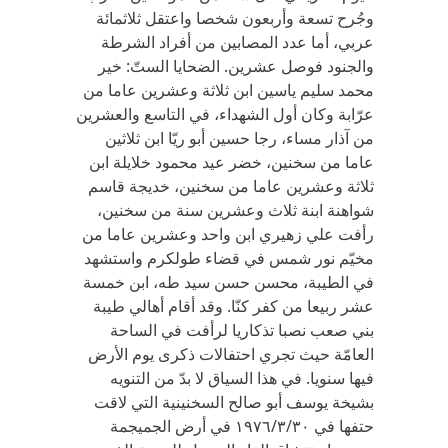
وجُرح تسعة وأربعون شخصا واعتقل ثلاثمائة
عربي، أما عدد المصابين من أفراد الشرطة
والجنود فوصل عشرين. الضحايا الستّ: خير
محمد سليم ياسين ابن ثلاثة وعشرين عاما من
عرّابة وكان أول الشهداء، في التاسع والعشرين
من آذار مساء، رجا حسين أبو ريّا ابن ثلاثين
عاما من سخنين، خضر عيد محمود خلايلة ابن
ثلاثة وعشرين عاما من سخنين، خديجة قاسم
شواهنة ابنة ثلاث وعشرين سنة من سخنين،
رأفت علي زهيري ابن واحد وعشرين عاما من
مخيّم نور شمس في قضاء طولكرم واستشهد
في الطيبة، محسن حسن سيد طه، ابن خمسة
عشر ربيعا من كفر كنّا. وقد أقام أهالي طيبة
بني صعب نصبا تذكاريا لرأفت في الساحة
العامّة حيث تجري احتفالات ذكرى يوم الأرض
فيها سنويا. في هذا السياق لا بدّ من التنويه
بشيخة يوسف أبو صالح السخنينية التي لاقت
حتفها في ١٩٧٦/٣/٣٠ في أرض الجميجمة