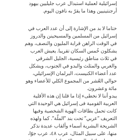
إسرائيلية لعملية استبدال عرب جليليين بيهود
أرجنتينيين وهذا ما يقرّ به نافون اليوم.
ختاما لا بد من الإشارة إلى أن عدد العرب في
إسرائيل من المسلمين والمسيحينن والدروز
في الوقت الراهن قرابة المليون والنصف، وهم
يشكلون خُمس السكان تقريبا. يعيش العرب
في ثلاث مناطق رئيسية، الجليل الشرقي
والغربي والمثلث والبدو في الجنوب، ويشكل
عدد أعضاء الكنيست، البرلمان الإسرائيلي،
حوالي العُشر من المجموع الكلي للأعضاء وهو
مائة وعشرون.
يبدو أننا لا نخطىء إذا ما قلنا إن هذه الأقلية
العربية القومية فى إسرائيل هي الوحيدة التي
كانت تحمل بطاقات الهوية الشخصية وفيها
التعريف ”عربي” تحت بند ”الملّة”. كما ولهذه
الشريحة البشرية أسماء وألقاب عديدة نذكر
منها، على سبيل المثال، عرب ٤٨، عرب جوّا،