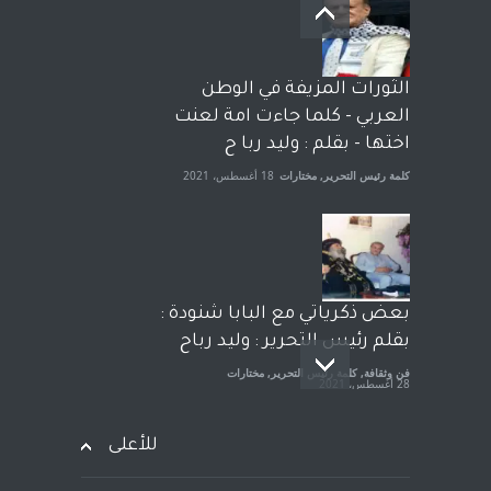
بعد معارك قضائية طاحنة كتب
وترافع فيها بنفسه مرة اخرى..
الشيخ طارق يوسف يقهر
الحكومة الأمريكية ، فأعطوه
الثورات المزيفة في الوطن
الجنسية عن يد وهم صاغرون،
العربي - كلما جاءت امة لعنت
آراء حرة
,
مختارات
7 أبريل، 2023
اختها - بقلم : وليد ربا ح
كلمة رئيس التحرير
,
مختارات
18 أغسطس، 2021
بعض ذكرياتي مع البابا شنودة :
بقلم رئيس التحرير : وليد رباح
فن وثقافة
,
كلمة رئيس التحرير
,
مختارات
28 أغسطس، 2021
للأعلى