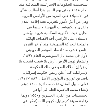
استخدمت الحكومات الإسرائيلية المتعاقبة منذ
العام ١٩٤٨ وحتى يوم الناس هذا أساليب شتّى
في الاستيلاء على المزيد من الأراضي العربية
وهي من أعزّ الأمور للعربي، بغية إقامة المدن
والقرى والكيبوتسات اليهودية لا سيما في
الجليل حيث الأكثرية السكانية عربية. ويُعتبر
الاستيلاء على الأراضي أحد الأهداف الهامّة
والملحة للحركة الصهيونية منذ أواخر القرن
التاسع عشر، منذ انعقاد المؤتمر الصهيوني
الأول في مدينة بال السويسرية العام ١٨٩٧،
والشعار تهويد الأرض، أرض بلا شعب لشعب بلا
أرض! إن أملاك العدو هي ملك للحكومة
الإسرائيلية كما أعلن رئيس حكومة إسرائيل،
دافيد بن غوريون البولوني الأصل، ١٨٨٦-١٩٧٢.
فعلى سبيل المثال، تمّت مصادرة ١٢٠٠ دونم
لإنشاء مدينة الناصرة العليا في أواخر
الخمسينات من القرن العشرين و١٥٥٠ دونما
لإقامة مدينة كرميئيل- كروم الله- (تمعّن في