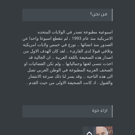
من نحن؟
اسبوعية مطبوعة تصدر في الولايات المتحده
الامريكية منذ عام 1993 ، لم ‏تنقطع اسبوعا واحدا عن
الصدور منذ انشائها .. توزع في خمس ولايات امريكية
‏وتلاقي قبولا لدى القارىء ..‏ لقد كان الهدف الاول من
اصدار هذه الصحيفة باللغة العربية .. ان الجالية قد
اخذت ‏تنسى لغتها وجمالياتها .. ولم تكن الفضائيات او
الصحف العربية المطبوعة في الوطن ‏العربي تصل
الى هذه الناحية .. وقد يسر لنا ذلك سرعة الانتشار
والقبول . اذ كانت ‏الصحيفة الاولى من حيث القدم . ‏
اراء حرة