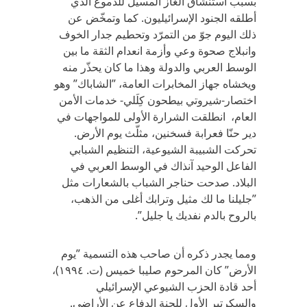
بسبب استنشاق الغاز المسيل للدموع الذي
أطلقه الجنود الإسرائيليون. كما وتمخّض عن
ذلك اليوم جوّ من التمرّد وتحطيم جدار الخوف
وانبلاج صحوة وعي وأزمة انعدام الثقة ما بين
الوسط العربي والدولة وهذا ما كان يحذّر منه
ويخشاه جهاز المخابرات العامة، ”الشاباك” وهو
اختصار-شيروتي بيطحون كِلَلي- خدمات الأمن
العام، انطلقت الشرارة الأولى للمواجهات في
دير حنّا فعرابة فسخنين، مثلّث يوم الأرض.
تحركت الشبيبة الشيوعية، التنظيم الشبابي
الفاعل الوحيد آنذاك في الوسط العربي في
البلاد. صدحت حناجر الشباب بالشعارات مثل
”جليلنا ما لك مثيل وترابك أغلى من الذهب،
بالروح بالدم نفديك يا جليل”.
ومما يجدر ذكره أن صاحب هذه التسمية ”يوم
الأرض” كان المرحوم صليبا خميس (ت. ١٩٩٤)،
أحد قادة الحزب الشيوعي الإسرائيلي
والسكرتير الأول للجنة الدفاع عن الأراضي.