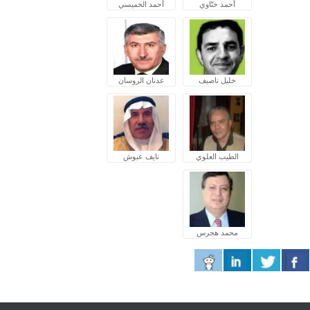
أحمد ختّاوي
أحمد الخميسي
خليل ناصيف
عدنان الروسان
الطيب العلوي
نايف عبوش
محمد هجرس