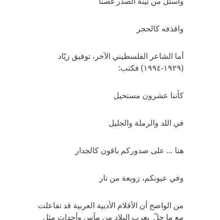
واستلّ من تينة الصدر غصنا
واقذفه كالحجر
أما الشاعر الفلسطيني الآخر، توفيق زيّاد
(١٩٢٩-١٩٩٤) فكتب:
كأننا عشرون مستحيل
في اللد والرملة والجليل
هنا … على صدوركم باقون كالجدار
وفي عيونكم، زوبعة من نار
من الواضح أن الأقلام الأدبية العربية قد تفاعلت
مع ما حلّ بعرب البلاد من مآس وأحداث مثل