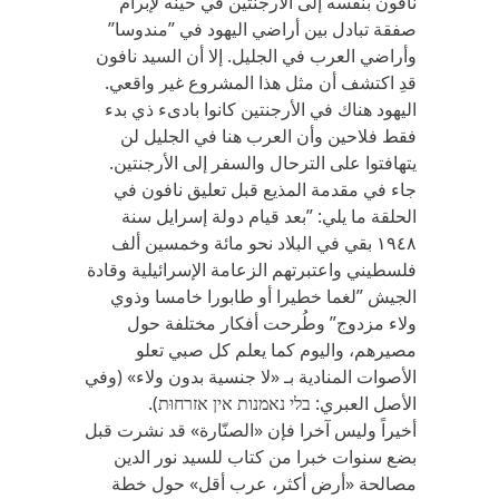
نافون بنفسه إلى الأرجنتين في حينه لإبرام
صفقة تبادل بين أراضي اليهود في ”مندوسا”
وأراضي العرب في الجليل. إلا أن السيد نافون
قدِ اكتشف أن مثل هذا المشروع غير واقعي.
اليهود هناك في الأرجنتين كانوا بادىء ذي بدء
فقط فلاحين وأن العرب هنا في الجليل لن
يتهافتوا على الترحال والسفر إلى الأرجنتين.
جاء في مقدمة المذيع قبل تعليق نافون في
الحلقة ما يلي: ”بعد قيام دولة إسرايل سنة
١٩٤٨ بقي في البلاد نحو مائة وخمسين ألف
فلسطيني واعتبرتهم الزعامة الإسرائيلية وقادة
الجيش ”لغما خطيرا أو طابورا خامسا وذوي
ولاء مزدوج” وطُرحت أفكار مختلفة حول
مصيرهم، واليوم كما يعلم كل صبي تعلو
الأصوات المنادية بـ «لا جنسية بدون ولاء» (وفي
الأصل العبري: בלי נאמנות אין אזרחוּת).
أخيراً وليس آخرا فإن «الصنّارة» قد نشرت قبل
بضع سنوات خبرا من كتاب للسيد نور الدين
مصالحة «أرض أكثر، عرب أقل» حول خطة