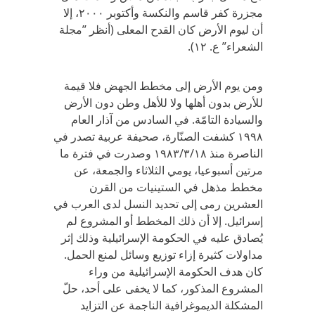
مجزرة كفر قاسم والنكسة وأكتوبر ٢٠٠٠، إلا
أن ليوم الأرض كان القدح المعلى (أنظر ”مجلة
الشعراء” ع. ١٢).
ومن يوم الأرض إلى مخطط الجهض فلا قيمة
للأرض بدون أهلها ولا للأهل وطن دون الأرض
والسيادة التامّة. في السادس من آذار العام
١٩٩٨ كشفت الصنّارة، صحيفة عربية تصدر في
الناصرة منذ ١٩٨٣/٣/١٨ وصدرت في فترة ما
مرتين أسبوعيا، يومي الثلاثاء والجمعة، عن
مخطط مذهل في الستينيات من القرن
العشرين رمى إلى تحديد النسل لدى العرب في
إسرائيل. إلا أن ذلك المخطط أو المشروع لم
يُصادق عليه في الحكومة الإسرائيلية وذلك إثر
مداولات كثيرة إزاء توزيع وسائل لمنع الحمل.
كان هدف الحكومة الإسرائيلية من وراء
المشروع المذكور، كما لا يخفى على أحد، حلّ
المشكلة الديموغرافية الناجمة عن التزايد