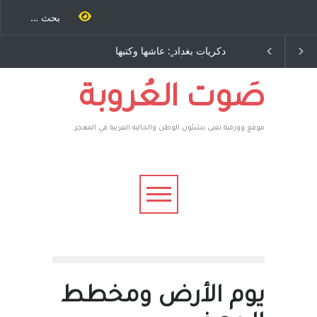
ٍ: عاشها وكتبها
الاستيطان ومسلسل الخداع
اح – نيوجرسي –
المستمر - قلم : راسم عبيدات
متحدة الامريكية
صَوت العُروبة
موقع وورقية تعنى بشئون الوطن والجاليه العربية في المهجر
يوم الأرض ومخطط