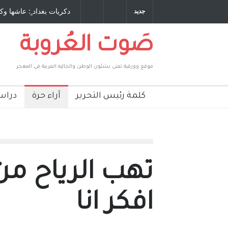
 طاحنة كتب وترافع فيها بنفسه مرة اخرى.. الشيخ
دكريات بغداد ٍ: عاشها وك
جديد
لحكومة الأمريكية ، فأعطوه الجنسية عن يد وهم
صاغرون،
صَوت العُروبة
موقع وورقية تعنى بشئون الوطن والجاليه العربية في المهجر
كلمة رئيس التحرير
آراء حرة
دراس
تهب الرياح من 
افكر انا