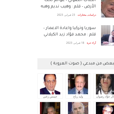
الكتاب الصَّوتي – عوالم تحت
الأرض – قلم : وهيب نديم وهبه
دراسات
,
مختارات
23 فبراير، 2023
سوريا وتركيا واعادة الاعمار –
قلم : محمد فؤاد زيد الكيلاني
آراء حرة
18 فبراير، 2023
بعض من مبدعي ( صوت العروبة )
ال عوّاد رضوان
وليد رباح
جيمس زغبي