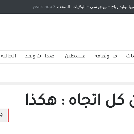
تبها :وليد رباح – نيوجرسي – الولايات المتحدة
3 years ago
الامريكية
ات
فن وثقافة
فلسطين
اصدارات ونقد
الجالية 
كل اتجاه : هكذا
جد