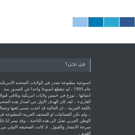
من نحن؟
اسبوعية مطبوعة تصدر في الولايات المتحده الامريكية
عام 1993 ، لم ‏تنقطع اسبوعا واحدا عن الصدور منذ
انشائها .. توزع في خمس ولايات امريكية ‏وتلاقي قبولا
القارىء ..‏ لقد كان الهدف الاول من اصدار هذه الصحي
باللغة العربية .. ان الجالية قد اخذت ‏تنسى لغتها وجمالي
.. ولم تكن الفضائيات او الصحف العربية المطبوعة في
الوطن ‏العربي تصل الى هذه الناحية .. وقد يسر لنا ذل
سرعة الانتشار والقبول . اذ كانت ‏الصحيفة الاولى من
القدم . ‏