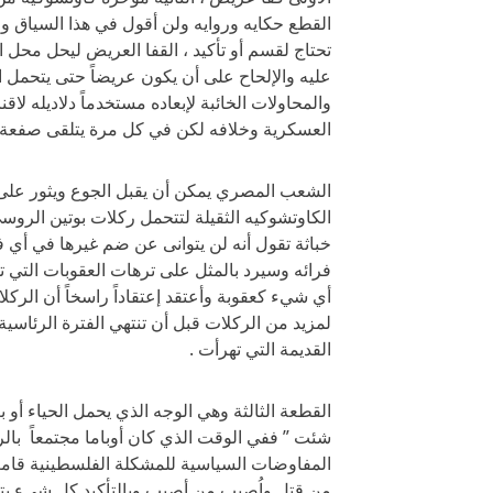
القطع حكايه وروايه ولن أقول في هذا السياق وال
عليه والإلحاح على أن يكون عريضاً حتى يتحمل
والمحاولات الخائبة لإبعاده مستخدماً دلاديله ل
العسكرية وخلافه لكن في كل مرة يتلقى صفعة نا
الشعب المصري يمكن أن يقبل الجوع ويثور على 
الكاوتشوكيه الثقيلة لتتحمل ركلات بوتين الر
خباثة تقول أنه لن يتوانى عن ضم غيرها في أي
فرائه وسيرد بالمثل على ترهات العقوبات التي 
أي شيء كعقوبة وأعتقد إعتقاداً راسخاً أن الركل
لمزيد من الركلات قبل أن تنتهي الفترة الرئاسية
القديمة التي تهرأت .
القطعة الثالثة وهي الوجه الذي يحمل الحياء أو
شئت ” ففي الوقت الذي كان أوباما مجتمعاً با
المفاوضات السياسية للمشكلة الفلسطينية قامت 
من قتل واُصيب من أصيب وبالتأكيد كل شيء يتم