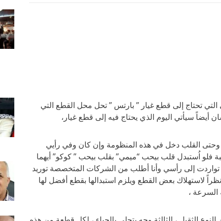
التي تحتاج إلى قطع غيار ” بارتس ” تحل محل القطع التي
ان أيضاً سيأتي اليوم الذي يحتاج فيه إلى قطع غيار،
ء وحتى القلب دخل في هذه المنظومة وإن كان وفي رأيي
بة فلو اُستبدل قلب بيحب “ميمي” بقلب بيحب ” كوكو” أيهما
بة تواردت إلى رأسي وأنا أطلب من الشركات المتخصصة توريد
نظراً لاستهلاك بعض القطع ويلزم استبدالها بقطع أفضل لها
السرعة ،
النوع الثقيل ، الثالثة وجه يتحلى بالحياء ، لكل قطعة من هذه