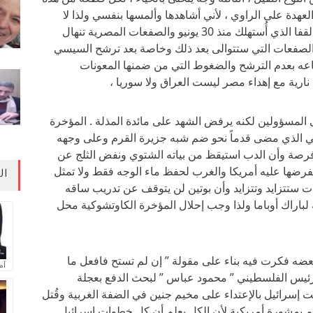
عهدة على الراوي ، لأني أشاهدها وألمسها بنفسي ولذا لا
تحتاج لقسم أو تأكيد ، القفا العريض ليحل محل القفا الذي أُستهلك منذ 30 يونيو والصفعات المصرية تنهال
 الصفعات التي ستتوالى بعد ذلك وخاصة بعد ترشح السيسي
اقناعه بعدم الترشح والضغوط التي من ضمنها المعونات
رية مع إهداء مصر ليست العراق ولا سوريا ،
المسؤولين لكنه يرفض الشهد على مائدة المذلة . المؤخرة
وسي الذي مضى قدماً نحو ضم شبه جزيرة القرم وعلى وجهه
 فرصة وأن الدب استيقظ من بياته الشتوي ونفض الثلج عن
تفرضها عليه أمريكا والغرب لحفظ ماء الوجه فقط ولا تمثل
ال
ات ستتزايد وتتزايد وأن بوتين لن يتوقف عن تدريب ساقه
 لباراك أوباما ولذا وجب إحلال المؤخرة الكاوتشوكية محل
 بعضه فكرت فيه بناء على مقولة ” إن لم تستح فافعل ما
آم
لرئيس الفلسطيني ” محمود عباس ” لبحث الدفع بعجلة
إسرائيل بالإعتداء على مخيم جنين في الضفة الغربية وقُتل
 بمشورة أمريكية لأن الكل يعلم أن كل خطوات إسرائيل