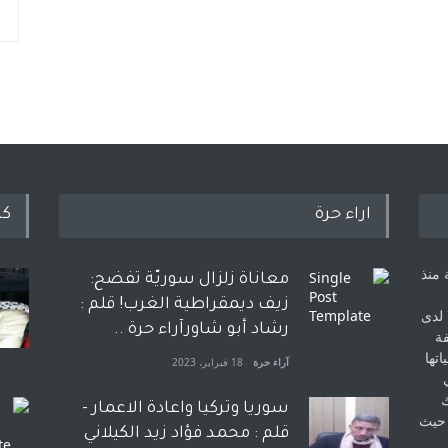
اراء حرة
كل
 منذ
معاناة زلزال سوريّة تفضح:
زيف ديمقراطية الغرب! قلم :
 لدى
رشاد أبو شاورآراء حرة ..
فة
اتها
آراء حرة
18 فبراير، 2023
ك
سوريا وتركيا واعادة الاعمار -
 حيث
قلم : محمد فؤاد زيد الكيلاني