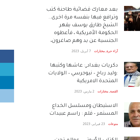
بعد معارك قضائية طاحنة كتب
وترافع فيها بنفسه مرة اخرى..
الشيخ طارق يوسف يقهر
الحكومة الأمريكية ، فأعطوه
الجنسية عن يد وهم صاغرون،
آراء حرة
,
مختارات
7 أبريل، 2023
دكريات بغداد ٍ: عاشها وكتبها
:وليد رباح – نيوجرسي – الولايات
المتحدة الامريكية
القصة
,
مختارات
2 مارس، 2023
الاستيطان ومسلسل الخداع
المستمر – قلم : راسم عبيدات
منوعات
23 فبراير، 2023