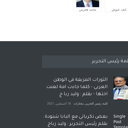
نايف عبوش
محمد هجرس
مة رئيس التحرير
الثورات المزيفة في الوطن
العربي - كلما جاءت امة لعنت
اختها - بقلم : وليد ربا ح
كلمة رئيس التحرير
,
مختارات
18 أغسطس، 2021
بعض ذكرياتي مع البابا شنودة :
بقلم رئيس التحرير : وليد رباح