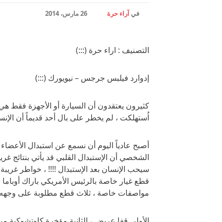
في
آراء حرة
26 مارس، 2014
التصنيف : اراء حرة (:::)
إدوارد فيلبس جرجس – نيويورك (:::)
كثيرون يعتقدون أن السيارة أو الأجهزة فقط هي 
اُستهلكت ، لم يخطر على بال أحد قديماً أن الإنس
أصبح عادياً اليوم أن نسمع عن استبدال الأعضا
الشخصي أن الإستبدال القلبي قد يأتي بنتائج غري
سيحب الإنسان بعد الإستبدال !!!! ، خواطر غري
قطع غيار خاصة بالرئيس الأمريكي باراك أوباما 
مواصفات خاصة ، ثلاث قطع مطلوبة على وجهه 
الأولى قفا عريض ، الثانية مؤخرة كاوتشوكية من 