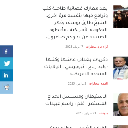
بعد معارك قضائية طاحنة كتب
وترافع فيها بنفسه مرة اخرى..
الشيخ طارق يوسف يقهر
الحكومة الأمريكية ، فأعطوه
الجنسية عن يد وهم صاغرون،
آراء حرة
,
مختارات
7 أبريل، 2023
دكريات بغداد ٍ: عاشها وكتبها
:وليد رباح – نيوجرسي – الولايات
المتحدة الامريكية
القصة
,
مختارات
2 مارس، 2023
الاستيطان ومسلسل الخداع
المستمر – قلم : راسم عبيدات
منوعات
23 فبراير، 2023