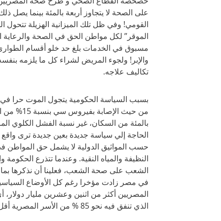
خصخصة القطاع الصحي و طرح صحة المصريين سل
القومي! وفي ظل تلك الميزانية الهزيلة تتحول ال
الموقر” لكل مواطن الحق في الصحة والرعاية الصح
مسبوق في الخدمات بلغ حد خلو أقسام الطواري
والإبر! ولجوء المريض لشراء كل ما يلزمه بنفس
تكاليف علاجه.
بسبب السياسة الحكومية يتجول الموت حرا في ب
من حيث الإص
بالمئة من السكان، غير نسبة الفشل الكلوي ا
الحاجة إلي سياسة جديدة بعين جديدة ترى واقع
حسب المواثيق الدولية لا يشمل حق المواطن في
النظيفة والمياه النقية. وعندما تتذرع الحكومة 
الشعب على صحة الشعب، فعلينا أن نذكرها بما 
في مصر زادت مؤخرا رغم كل الأوضاع السياسية 
المصريين أكثر من اثنين وعشرين مليار دولار، أ
الذي تنفق فيه نحو 85 % من الأسر المصرية أقل من ألفي جنيه شهريا.