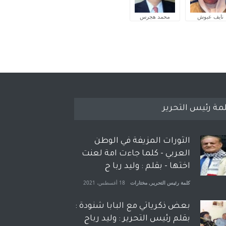
نايف عبوش
محمد هجرس
مة رئيس التحرير
الثورات المزيفة في الوطن
العربي - كلما جاءت امة لعنت
اختها - بقلم : وليد ربا ح
كلمة رئيس التحرير
,
مختارات
18 أغسطس، 2021
بعض ذكرياتي مع البابا شنودة :
بقلم رئيس التحرير : وليد رباح