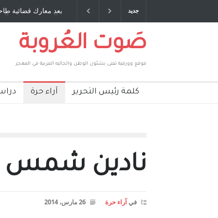
صديق عمري ، صبحي مخلوف : بقلم : سعد الله
بعد معارك قضائية طاحنة 
جديد
بركات
طارق يوسف يقهر الحكومة
صَوت العُروبة
موقع وورقية تعنى بشئون الوطن والجاليه العربية في المهجر
كلمة رئيس التحرير
آراء حرة
دراس
نادين شمس وا
في
آراء حرة
26 مارس، 2014