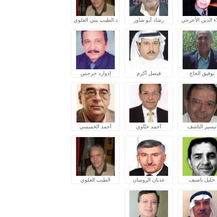
ء الدين الأعرجي
رشاد أبو شاور
د.الطيب بيتي العلوي
توفيق الحاج
فيصل أكرم
إدوارد جرجس
تيسير الناشف
أحمد ختّاوي
أحمد الخميسي
خليل ناصيف
عدنان الروسان
الطيب العلوي