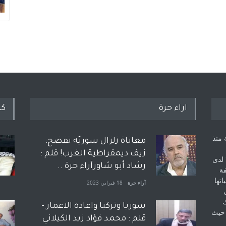
اراء حرة
كل
 منذ
معاناة زلزال سوريّة تفضح:
زيف ديمقراطية الغرب! قلم :
 لدى
رشاد أبو شاورآراء حرة ..
فة
اتها
آراء حرة
18 فبراير، 2023
ك
سوريا وتركيا واعادة الاعمار -
 حيث
قلم : محمد فؤاد زيد الكيلاني