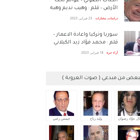
الكتاب الصَّوتي – عوالم تحت
الأرض – قلم : وهيب نديم وهبه
دراسات
,
مختارات
23 فبراير، 2023
سوريا وتركيا واعادة الاعمار –
قلم : محمد فؤاد زيد الكيلاني
آراء حرة
18 فبراير، 2023
بعض من مبدعي ( صوت العروبة )
ال عوّاد رضوان
وليد رباح
جيمس زغبي