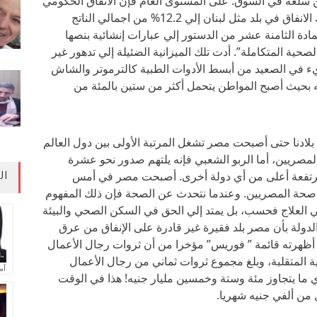
عة في السوق. على المستوى العام فإن الانفاق الحكومي
على الصحة لا يتجاوز أربعة بالمئة بينما يصل ذلك الانفاق في بلد مثل لبنان إلي 12.2% من اجمالي الناتج
مادة الثامنة عشر من الدستور إلي عبارات إنشائية بنصها
ية المتكاملة”. أدت تلك الميزانية الضئيلة إلي تدهور غير
ء في الصعيد من أبسط الأدوات الطبية كالترموتر والشاش
ه بحيث أصبح المواطن يتحمل أكثر من ستين بالمئة من
لادنا حتى أصبحت مصر تشغل المرتبة الأولى بين دول العالم
ابة بفيروس سي بنسبة 15% من المصريين، أما الربو الشعبي فإنه يلتهم صدور نحو عشرة
لمرتفعة أعلى من أي دولة أخرى. أصبحت مصر في أمس
ال
 صحة المصريين. وعندما نتحدث عن الصحة فإن ذلك المفهوم
 العلاج فحسب، بل يمتد إلي الحق في السكن الصحي والبيئة
والدولة بأن مصر بلد فقيرة غير قادرة على الإنفاق من عرق
أظهرته قائمة ” فوريس” مؤخرا من أن ثروات رجال الأعمال
المتقلبة، وبلغ مجموع ثروات ثماني من رجال الأعمال
آم
ي ما يتجاوز مئة وستة وخمسين مليار جنيه! هذا في الوقت