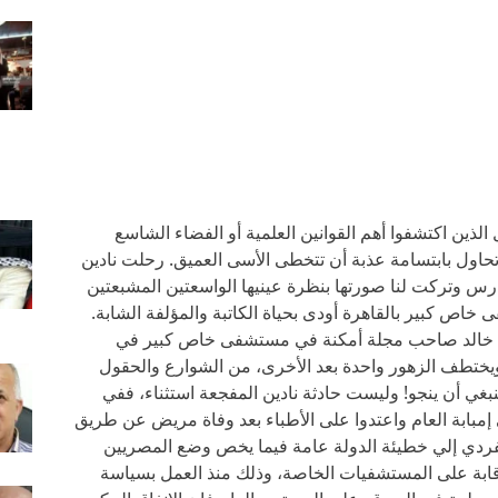
ذين اكتشفوا أهم القوانين العلمية أو الفضاء الشاسع
 تحاول بابتسامة عذبة أن تتخطى الأسى العميق. رحلت نادين
ن اثنين وأربعين عاما يوم السبت 22 مارس وتركت لنا صورتها بنظرة عينيها الواسعتين المشبعتين
 كبير بالقاهرة أودى بحياة الكاتبة والمؤلفة الشابة.
اء خالد صاحب مجلة أمكنة في مستشفى خاص كبير في
 ويختطف الزهور واحدة بعد الأخرى، من الشوارع والحقول
ي أن ينجو! وليست حادثة نادين المفجعة استثناء، ففي
بابة العام واعتدوا على الأطباء بعد وفاة مريض عن طريق
فردي إلي خطيئة الدولة عامة فيما يخص وضع المصريين
قابة على المستشفيات الخاصة، وذلك منذ العمل بسياسة