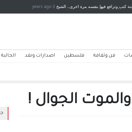
كتب وترافع فيها بنفسه مرة اخرى.. الشيخ
3 years ago
دكريات بغداد ٍ: عاشها وكتبها :و
 الأمريكية ، فأعطوه الجنسية عن يد وهم
صاغرون،
ات
فن وثقافة
فلسطين
اصدارات ونقد
الجالية 
لموت الجوال !
جد