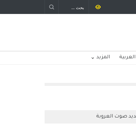
ليد رباح – نيوجرسي – الولايات المتحدة
الامريكية
العربية
المزيد
يد صوت العروبة