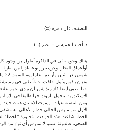
التصنيف : اراء حرة (:::)
د. أحمد الخميسي – مصر (:::)
هناك وجوه تبقى في الذاكرة أطول من وجوه كل ال
أوأعماق البحار. وجوه تبرز نوعا نادرا من بطولة
شمس ع
بحزن رقيق وأمل خافت. خطأ طبي في مستشفى خاص
خطأ طبي أيضا كاد منذ شهر أن يودي بحياة عل
الإسكندرية. يتجول الموت حرا طليقا في بلادنا،
ومن المستشفيات، ويموت الإنسان هناك حيث ينبغ
الأول من مارس الحالي حطم الأهالي مستشفى إم
الخطأ. شاعت هذه الحوادث متجاوزة “الخطأ” ال
الصحي، فالدولة عمليا لا تمارس أي نوع من الر