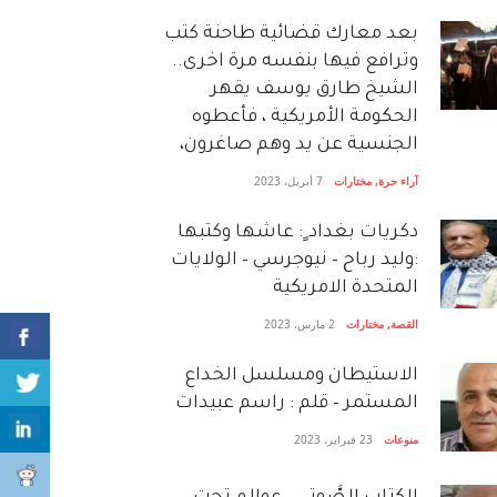
بعد معارك قضائية طاحنة كتب
وترافع فيها بنفسه مرة اخرى..
الشيخ طارق يوسف يقهر
الحكومة الأمريكية ، فأعطوه
الجنسية عن يد وهم صاغرون،
آراء حرة
,
مختارات
7 أبريل، 2023
دكريات بغداد ٍ: عاشها وكتبها
:وليد رباح – نيوجرسي – الولايات
المتحدة الامريكية
القصة
,
مختارات
2 مارس، 2023
الاستيطان ومسلسل الخداع
المستمر – قلم : راسم عبيدات
منوعات
23 فبراير، 2023