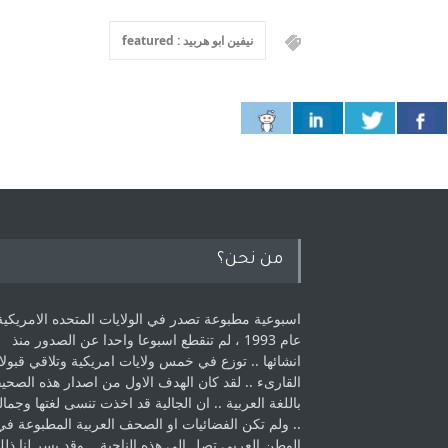
نيفين ابو هربيد : featured
من نحن؟
اسبوعية مطبوعة تصدر في الولايات المتحده الامريكية
عام 1993 ، لم ‏تنقطع اسبوعا واحدا عن الصدور منذ
انشائها .. توزع في خمس ولايات امريكية ‏وتلاقي قبولا
القارىء ..‏ لقد كان الهدف الاول من اصدار هذه الصحي
باللغة العربية .. ان الجالية قد اخذت ‏تنسى لغتها وجمالي
.. ولم تكن الفضائيات او الصحف العربية المطبوعة في
الوطن ‏العربي تصل الى هذه الناحية .. وقد يسر لنا ذل