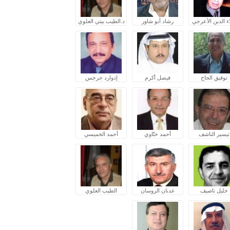
ء الدين الأعرجي
رشاد أبو شاور
د.الطيب بيتي العلوي
توفيق الحاج
فيصل أكرم
إدوارد جرجس
تيسير الناشف
أحمد ختّاوي
أحمد الخميسي
خليل ناصيف
عدنان الروسان
الطيب العلوي