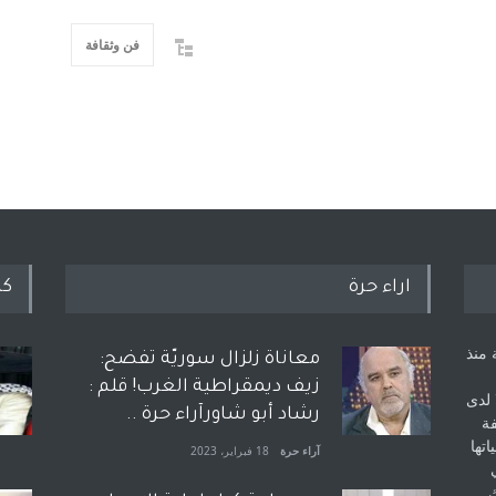
فن وثقافة
اراء حرة
كل
 منذ
معاناة زلزال سوريّة تفضح:
زيف ديمقراطية الغرب! قلم :
 لدى
رشاد أبو شاورآراء حرة ..
فة
اتها
آراء حرة
18 فبراير، 2023
ك