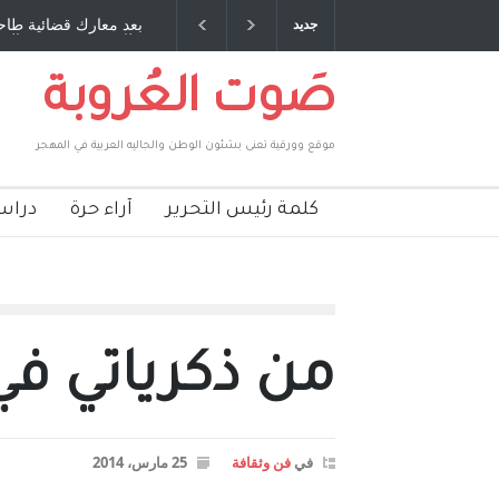
ي ، صبحي مخلوف : بقلم : سعد الله
بعد معارك قضائية طاحنة كتب وتراف
جديد
بركات
طارق يوسف يقهر الحكومة الأمريكي
صَوت العُروبة
موقع وورقية تعنى بشئون الوطن والجاليه العربية في المهجر
كلمة رئيس التحرير
آراء حرة
دراس
من ذكرياتي في 
في
فن وثقافة
25 مارس، 2014