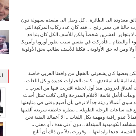
ق معدودة الى الطائرة .. كل وصل الى مقعده بسهولة دون
ت حالنا في معبر رفح .. فقد كان عدد ركاب المركبة التي
ية لا يتجاوز العشرين شخصاً ولكن للأسف الكل كان يتدافع
لهدوء أ والنظام .. فأدركت في نفسي سبب تطور أوروبا وأمريكا
ا ومن له حق الأولوية .. فكلنا للأسف نطالب بحق الأولوية
.
ولكن بعضها كان يشعرني بالخجل من واقعنا العربي خاصة
ال
لمقابلة لمقعدي .. كانت الخيارات عديدة وبكل اللغات ..
أت أشتاق لعروبتي منذ أول لحظة اقتربت فيها من الغرب ..
 وبدأت أتأمل قائمة الأفلام المدرجة والتي كانت تمثل أحدث
د سوى أعمالا رديئة جداً لا ترقى بأن أضيع وقتي في متابعتها
 فيه ساعات الرحلة الطويلة… بنظرة خاطفة سريعة ألقيتها
آم
 تبدو راقية ومهمة بكل اللغات .. الا أعمالنا الفنية نحن
شاهد الكوميدية المبتذلة .. دون أدنى هدف أو معنى ..
يمة بجدها وابداعها .. وقررت بدلاً من ذلك أن أتابع