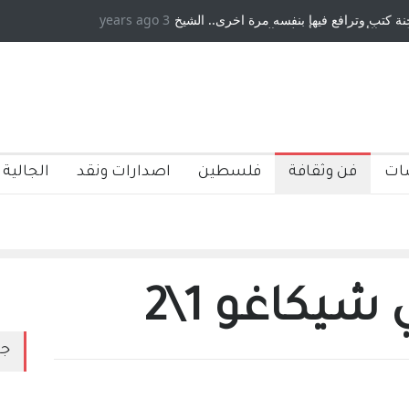
ع فيها بنفسه مرة اخرى.. الشيخ
3 years ago
دكريات بغداد ٍ: عاشها وكتبها :وليد رباح –
ة ، فأعطوه الجنسية عن يد وهم
صاغرون،
ات
فن وثقافة
فلسطين
اصدارات ونقد
الجالية 
شيكاغو 1\2
جد