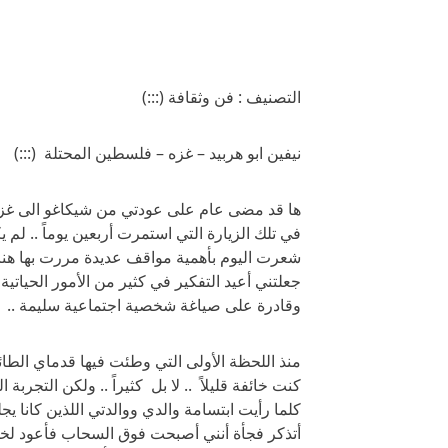
التصنيف : فن وثقافة (:::)
نيفين ابو هربيد – غزه – فلسطين المحتلة (:::)
ها قد مضى عام على عودتي من شيكاغو الى غزة ثا
في تلك الزيارة التي استمرت أربعين يوماً .. لم ي
شعرت اليوم بأهمية مواقف عديدة مررت بها هن
جعلتني أعيد التفكير في كثير من الأمور الحيات
وقادرة على صياغة شخصية اجتماعية سليمة ..
منذ اللحظة الأولى التي وطئت فيها قدماي الطائ
كنت خائفة قليلاً .. لا بل كثيراً .. ولكن التج
كلما رأيت ابتسامة والدي ووالدتي اللذين كانا يج
أتذكر فجأة أنني أصبحت فوق السحاب فأعود لخ