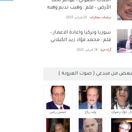
الكتاب الصَّوتي – عوالم تحت
الأرض – قلم : وهيب نديم وهبه
دراسات
,
مختارات
23 فبراير، 2023
سوريا وتركيا واعادة الاعمار –
قلم : محمد فؤاد زيد الكيلاني
آراء حرة
18 فبراير، 2023
بعض من مبدعي ( صوت العروبة )
ال عوّاد رضوان
وليد رباح
جيمس زغبي