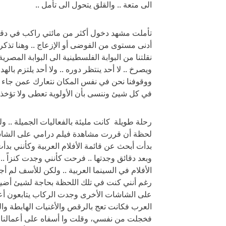
الى متعة .. والقلق يتحول الى تأمل ..
تأملت مشهد دخول أكثر من مائتي راكب في دقائ
أدنى مستوى من الفوضى أو الإزعاج .. وهنا تذكر
نقلتنا من البوابة الفلسطينية الى البوابة المصر
ويصرخ .. لا أحد ينتظر دوره .. ولا أحد يلتزم با
ووقوفنا نحن في نفس المكان نتعارك عمن جاء أول
في كل شيئ وننسى بأن الأولوية تعطى ولا تؤخذ .
رحلة طويلة كانت مليئة بالفعاليات الجميلة .. 
لحظة أن قررت مشاهدة فيلم درامي على الشاشة ا
بدأت أبحث عن قائمة الأفلام العربية وكأنني بد
وبعد دقائق وجدتها .. فرحت كأنني وجدت كنزاً ..
الأفلام في السينما العربية .. ولكن للأسف لم أج
رغم أنني كنت في تلك اللحظة بحاجة لشيئ أضيع
على الشاشات الأخرى وجدت الركاب يتابعون أعمالاً
العرب فكانت تعج بالرقص والأغنيات الهابطة والم
فخجلت من نفسي، وقلت وا أسفاه على أعمالنا القد