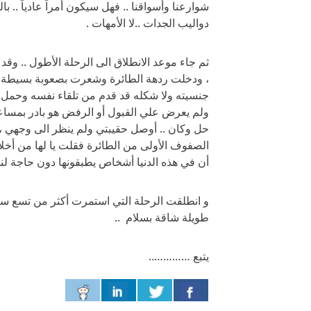
شوارعنا وأسواقنا .. فهل سيكون أمراً عادياً .. ب
دواليب الجدات ..لا الأمهات .
ثم جاء موعد الانطلاق الى الرحلة الأطول .. وقد
، ودخلت ردهة الطائرة وشعرت بصعوبة بسيطة ف
جنسيته ولا شكله قد قدم من تلقاء نفسه وحمل
ولم يعرض علي القبول أو الرفض هو بادر بمساع
حل وكان .. أوصل حقيبتي ولم ينظر الى وجهي ،
الصفوف الأولى من الطائرة فقلت يا لها من أخ
أن في هذه الدنيا أشخاص يطبقونها دون حاجة لندا
و انطلقت الرحلة التي استمرت أكثر من تسع 
طويلة شاقة بسلام ..
يتبع …………..