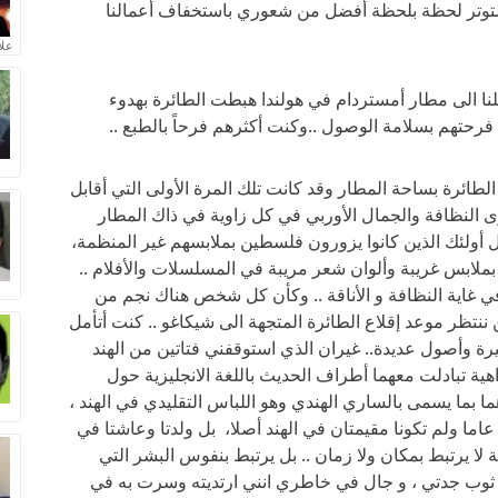
توتر لحظة بلحظة أفضل من شعوري باستخفاف أعمالنا
علا
 الى مطار أمستردام في هولندا هبطت الطائرة بهدوء
رحتهم بسلامة الوصول ..وكنت أكثرهم فرحاً بالطبع ..
طائرة بساحة المطار وقد كانت تلك المرة الأولى التي أقابل
 النظافة والجمال الأوربي في كل زاوية في ذاك المطار
أولئك الذين كانوا يزورون فلسطين بملابسهم غير المنظمة،
ن بملابس غريبة وألوان شعر مريبة في المسلسلات والأفلام ..
 في غاية النظافة و الأناقة .. وكأن كل شخص هناك نجم من
 ننتظر موعد إقلاع الطائرة المتجهة الى شيكاغو .. كنت أتأمل
رة وأصول عديدة.. غيران الذي استوقفني فتاتين من الهند
لزاهية تبادلت معهما أطراف الحديث باللغة الانجليزية حول
ما بما يسمى بالساري الهندي وهو اللباس التقليدي في الهند ،
اما ولم تكونا مقيمتان في الهند أصلا، بل ولدتا وعاشتا في
لا يرتبط بمكان ولا زمان .. بل يرتبط بنفوس البشر التي
ت ثوب جدتي ، و جال في خاطري انني ارتديته وسرت به في