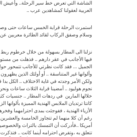
الشاشة التي تعرض خط سير الرحلة.. وأعيش ال
العربية لعقولنا كمشاهدين عرب ..
استمرت الرحلة قرابة الخمس ساعات حتى وصلنا
وسلام وصفق الركاب لقائد الطائرة معربين عن ف
نزلنا الى المطار بسهولة من خلال خرطوم ربط ال
فيها الأجانب في عقر دارهم .. فذهلت من مستوى
الجميل … فقد كانت نظرتي للأجانب تتمحور حول 
وألوانها غير المتناسقة .. أو أولئك الذين يظهرو
ولكن الأمر وجدته في غاية الاختلاف .. الكل بدا
نجوم هوليود .. أمضينا قرابة الثلاث ساعات ونحن
خلالها المارين في ردهات المطار .. جنسيات كثي
كانتا ترتديان الملابس الهندية المميزة بألوانها ا
الأزياء الهندية ، ففوجئت بمدى احترامهما وفخره
رغم أن كلا منهما لم تتجاوز الخامسة والعشرين ع
أمريكا ..فأدركت أن التمسك بالتراث والخصوصية 
تتعلق به ،وتفرض احترامه أينما كانت .. فتذكر