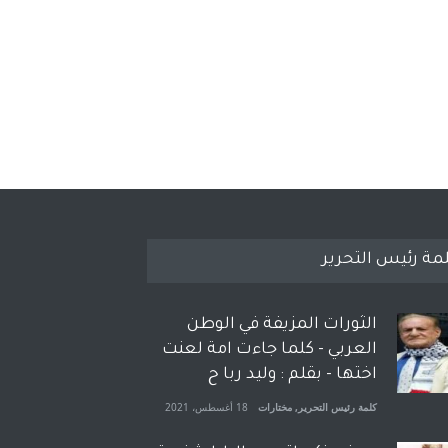
مة رئيس التحرير
الثورات المزيفة في الوطن
العربي - كلما جاءت امة لعنت
اختها - بقلم : وليد ربا ح
كلمة رئيس التحرير
,
مختارات
18 أغسطس، 2021