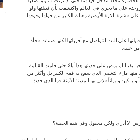
ضارة مجالاً لتدخل حياتهما حتى الإنترنت لم يبق صعباً
وجته على ما يجري في العالم واكتشفت بأن قبيلتها ولو
رة على قشرة الكرة الأرضية وهناك الكثير من حولها وفوقها
ها على النت لتتواصل مع أقربائها لكنها صمتت فجأة
ن عينه.
ن بقينا لم يمض على حديثها هذا أيامٌ حتى قامت القيامة
نها ملء التشفي الذي سمح به فمه الكبير بل وأكثر من
اكينَ ونيراناً قذف بها المدينة الآمنة فما الذي حدث
رس: لا أدري ولكن معقول وفي هذه الحقبة؟