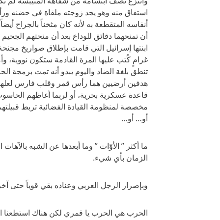
وانتزع نصف ابتسامة من شفاهه المتيبسة لم تكتم
استفاق منه وهو يجد زوجته ملقاة في حضنه ور
أنفاسه المتقطعة به لأنه كان مثخناً بالجراح أيضا
أن تمنحهما دقائق للوداع بعد أن منحتهم الجح
ابنتها إسرائيل التي قامت بإطلاق صواريخ مجنحة ا
غرامٍ كُتب عليها المرة القادمة ستكون نووية، و
تنطق بلغة الضاد واليوم يبدو أنه تمت برمجة ال
هدفين أرضيين هما رأس قمر وقلب فارس لعلهم ح
قاعدة عسكرية بحرية، أو لربما أغاظهم الحاسوب
مخصصة لمنظومة القيادة الفضائية تربط قبيلته
أو… أو…
ما أكثر ” الأوّات ” وما أبعدها عن الشبه بالآهات 
الزمان بأي شيء.
وبإصرار الرجل العربي وعناده بقي قوياً حتى آ
الحرب هي الحرب يا قمري لكن هناك استطعنا الن