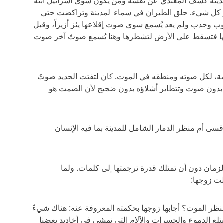
دينة كشف المعتدي عن نفسه ومن يكون سوى اسرائيل ابنة
ر كل شيء. حلق الطيران في سماء المدينة وتراكضت حتى
ب وحدب ولم يعد يُسمع سوى صوت إقلاعها يئز أزيزاً، وقبل
ا فتسقط على الأرض لتشطرها وهنا يُسمع صوتٌ آخر صوت
مة، لكل صوته ومنطقه في الموت. كان لتفتت الحديد صوتٌ
 بدون صوت وتتطاير أشلاؤه بدون ضجيج لأن الصمت هو
ى أم منظر الدمار الشامل للمدينة بما فيه الإنسان
زمان دون أن تمتلك قدرة ترجمتها إلى كلمات. ولما
لت زوجها:
ظر الموت؟ أجابها زوجها بحكمته المعروفة عنه: هناك شيءٌ
ً يبتلع الدموع والحسرات والآلام التي تمشي في أخاديد بعضنا