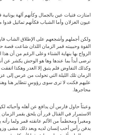
امتازت فتيات عين بالجمال وكأنهم آلهة يونان
عيون الغزلان وأما الشباب فكأنهم تماثيل قدوا
ولكن أجملهم وأشجعهم على الإطلاق الشاب فارس
القوة وحبيبته قمر الزمان اللذان شاعت قصة ح
الزواج بها بنهاية الشتاء وعلى الرغم من أن هذا
ترضى أبداً بما عندها وها هو الوحش يكشر عن أني
وكذلك التفاوض فلم يتبق إلا الغدر وهكذا اتفقت
الزمان تلك الليلة التي تحولت من عرس إلى عزاء
عليهم فكنت لا ترى سوى رؤوسٍ تتطاير هنا وهنا
محاجرها.
وعبثاً حاول فارس أن يدافع عن أهله وأحبائه لكن
الاستمرار في القتال قرر أن يلحق بقمر الزمان إل
ومغبراً ومحطماً من الألم عانقته قمر ولما رأته
يدفن رأس أحب إنسان لديه وبعد ذلك مشى وزوجته