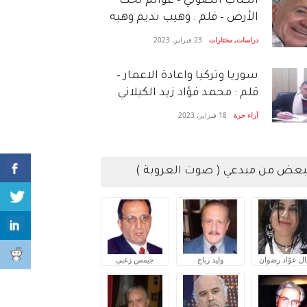
الكتاب الصَّوتي – عوالم تحت
الأرض – قلم : وهيب نديم وهبه
دراسات
,
مختارات
23 فبراير، 2023
سوريا وتركيا واعادة الاعمار –
قلم : محمد فؤاد زيد الكيلاني
آراء حرة
18 فبراير، 2023
بعض من مبدعي ( صوت العروبة )
ال عوّاد رضوان
وليد رباح
جيمس زغبي