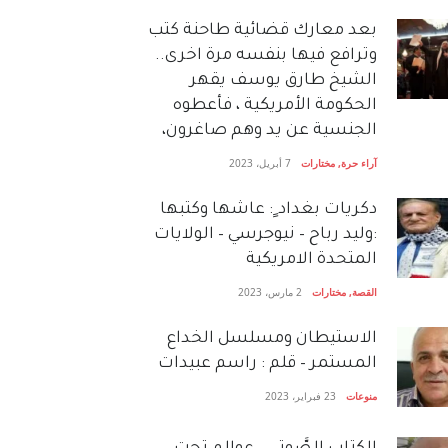
بعد معارك قضائية طاحنة كتب
وترافع فيها بنفسه مرة اخرى..
الشيخ طارق يوسف يقهر
الحكومة الأمريكية ، فأعطوه
الجنسية عن يد وهم صاغرون،
آراء حرة
,
مختارات
7 أبريل، 2023
دكريات بغداد ٍ: عاشها وكتبها
:وليد رباح – نيوجرسي – الولايات
المتحدة الامريكية
القصة
,
مختارات
2 مارس، 2023
الاستيطان ومسلسل الخداع
المستمر – قلم : راسم عبيدات
منوعات
23 فبراير، 2023