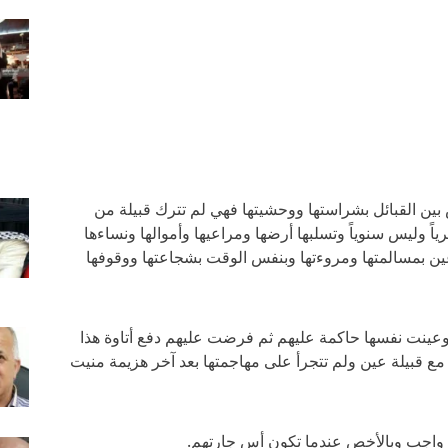
بين القبائل بشراستها ووحشيتها فهي لم تترك قبيلة من
ً وليس سنوياً وتسلبها أرضها ومراعيها وأموالها ونساءها
عين بمسالمتها ومروءتها وبنفس الوقت بشجاعتها ووقوفها
عينت نفسها حاكمة عليهم ثم فرضت عليهم دفع أتاوة هذا
مع قبيلة عين ولم تتجرأ على مهاجمتها بعد آخر هزيمة منيت
 واجب وبالأخص عندما تكون أس جارتهم.