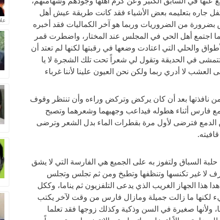
 عنها في السابق الكثير وعن كرم أهلها وجودهم وشهامتهم،
وتكفل جاره بتعليمه بعض الأشياء فقد كانت طريقة عيش أهل
علا
يس بضرورة من الضروريات وربما هو آخر الكماليات فقد أخبره
ما اجتمع أهل الحي في المجلس عند المختار، واضطرت قمر
طواق والحلي التي اعتادت وضعها في رقبتها لكنها لم تعتد أن
تتمشى في الحديقة وتقول لي شعراً تحت تلك الشجرة لا يا
العشب لا أدري ربما ولكن نحن العيون علينا لأننا غرباء
ر من نافذتها بعد أن كان يركض وتركض وراءه وأن تنتظر وقوف
مع فارس أثناء هطوله فيداعب وجهيهما وشعرهما وتصبح
 من الدمع فترضى لأول مرة بقطرات الماء بدل الشعر وترضى
افيته.
 حلبة السباق ولتفوز به على الجميع هي الفارسة التي لا يشق
غرف لا غير تكنسها وتنظفها وتطبخ ومن ثم تجلس وتجلس
دا هذا الجهاز الغريب الذي يدعى التلفزيون ثم يناما، وككل
شيء لكنها ما زالت جميلة ومازال فارس من وقت لآخر يكتب
 ولأنها صغيرة في السن وذكية وكذلك زوجها فقد تعلما