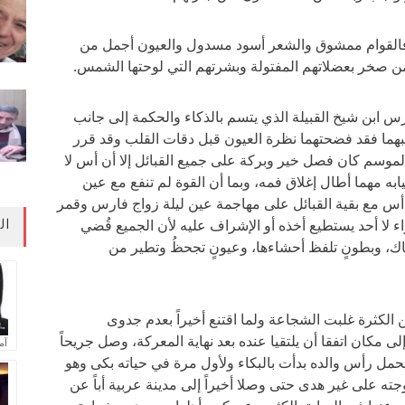
ية فالقوام ممشوق والشعر أسود مسدول والعيون أجمل من
 من صخر بعضلاتهم المفتولة وبشرتهم التي لوحتها الشمس.
 ابن شيخ القبيلة الذي يتسم بالذكاء والحكمة إلى جانب
بهما فقد فضحتهما نظرة العيون قبل دقات القلب وقد قرر
 الموسم كان فصل خير وبركة على جميع القبائل إلا أن أس لا
ابه مهما أطال إغلاق فمه، وبما أن القوة لم تنفع مع عين
 أس مع بقية القبائل على مهاجمة عين ليلة زواج فارس وقمر
 لا أحد يستطيع أخذه أو الإشراف عليه لأن الجميع قُضي
ال
ك، وبطونٍ تلفظ أحشاءها، وعيونٍ تجحظُ وتطير من
 الكثرة غلبت الشجاعة ولما اقتنع أخيراً بعدم جدوى
ى مكان اتفقا أن يلتقيا عنده بعد نهاية المعركة، وصل جريحاً
آم
 يحمل رأس والده بدأت بالبكاء ولأول مرة في حياته بكى وهو
 على غير هدى حتى وصلا أخيراً إلى مدينة عربية أباً عن