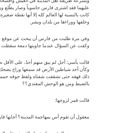
وبسرعة طريقة أهل المدينة في العيش وأفسحا للح
عليهما فقد اشترى فارس حاسوباً وصار يطّلع وز
كانت بالنسبة لها العالم كله إلا أنها نقطة صغي
وخلفها ووراءها من بلدان وبشر.
وفي مرة طلبت من فارس أن يبحث عن موقع قبيلت
وكفت عن السؤال عندما جاوبتها دمعة سقطت م
قالت بأسى: أجل لم يبق منهم أحدٌ، على الأقل نح
وكأن أحد شياطين الأرض قد سمعها وراح يضحك م
ذلك قهقه حتى تشققت شفتاه ولفظ جوفه حمماً وبر
بالضبط ومن هو الوحش المعتدي؟؟
قالت قمر لزوجها:
معقول أن تقوم أس بمهاجمة المدينة؟ أجابها فا