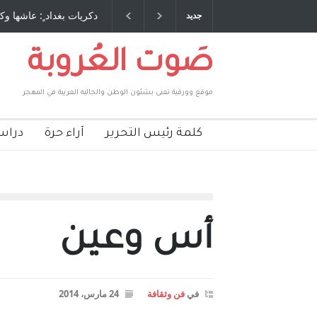
 طاحنة كتب وترافع فيها بنفسه مرة اخرى.. الشيخ
دكريات بغداد ٍ: عاشها وك
جديد
لحكومة الأمريكية ، فأعطوه الجنسية عن يد وهم
صاغرون،
صَوت العُروبة
موقع وورقية تعنى بشئون الوطن والجاليه العربية في المهجر
كلمة رئيس التحرير
آراء حرة
دراس
أس وعين
في
فن وثقافة
24 مارس، 2014