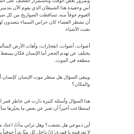
وبمرور بعض الوقت وباستمرار القصف على الم
أس وحفيدة هذا الشيطان الذي يقوم الآن بتدمي
الغيوم خوفاً منه. تساقطت الصواريخ من كل صو
أن تشطر الفضاء كان حراس السماء يتصدون له
تفتت الأشياء.
أصوات، أصوات، انفجارات، وآهات الأرض المتأل
يختلف عن تهدم الحجر أما الإنسان فكان يسقط
منطقه في الموت.
ويبقى السؤال هل منظر موت الإنسان كإنسان أقس
والمكان؟
هذا السؤال وأسئلة كثيرة دارت في خاطر قمر ال
استطاعت أخيراً أن تعبر عن بعض ما يحيّرها سأ
أين دموعي هل نشفت؟ وهل تراني بدأتُ اعتاد من
لا تعرفينه يا قمري: إنّ داخل كل منّا بئراً جوفيا