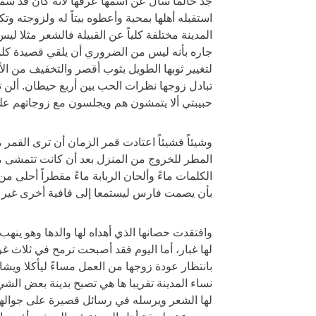
جد حالما سأل عن اسمها عرفها لأنه كان قد سمع
استقبله أهلها بمحبة وأعطوه بيتاً له ولزوجته 
المدينة مختلفة كلياً عن القبيلة فالشعر مثلا ل
جاره بأنه ليس من الضروري أن يلقي قصيدة كل
لتغيير ثوبها الطويل بثوب أقصر والتخفيف من الأ
تبادل زوجها نظرات الحب بين أربع حيطان. ألن 
حبيبتي ألا يتمشون هم ويجلسون مع زوجاتهم على 
وشيئاً فشيئاً اعتادت قمر الزمان أن ترى القم
المطر للخروج من المنزل بعد أن كانت تتمشى 
الكلمات ماءً وألحان الربابة ماءً مقطراً أحلى
بأن يصمت فارس ليستمعا إلى قافية أخرى غير ق
وافتقدت حصانها الذي أهداه لها والدها وهو ينهب
لها غبار، أما اليوم فقد أصبحت ترمح في ثلاث 
بانتظار عودة زوجها من العمل مساءً ليأكلا ويشاه
نساء المدينة تقريبا ها هي تصبح بدينة بعض ال
لها الشعر ويرسله في رسائل قصيرة على جوالها،