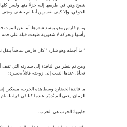
ينضح وهي في طريقها إليه جزءٌ منها وليس كلها لأ
الجوفي، وإلا كيف تفسرين أننا لم ننشف ونجف ب
وتابع فارس وهو يمسد شعرها: أما عن الموت فا
رأسها وبحركة لا شعورية طبعت قبلة على فمه و
” ما أجمله وهو شارد ” كان فارس ساهماً ينقل ن
ومن ثم ينظر من النافذة إلى سيارته التي تقف أمام
فجأةً، عندها التفت إلى زوجته قائلاً بحسرة:
ما فائدة الحضارة وسط هذه الحرب، مسكين إنسا
الزمان: يعني ألم نُدمّر عندما كنا في قبيلتنا ننا
جاوبها: الحرب هي الحرب.