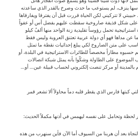
ل لأنها ذوت شيئاً فشيئاً وهو يسمع صوت انفجار هائل
أسها ينزف، لم يستوعب ما حدث وصرخ بالقدر الذي ساعدته
ً. حبيبتي لا تتركيني لكن الحياة قررت قبل أن يفترقا ويفارقاها
يم على شكل قذيفة صاروخية سقطت عليهم بفضل أس أو عفواً
ستراتيجية تحمل رؤوساً تقليدية زنة الواحد منها ألفُ كيلو
أما عن مداها فهو أي دولة عربية تعتنق العروبة وليس فقط
حاسب على متن الصاروخ لكي يبلغ إحداثيات نقطة ما تمثل
سبوه مطاراً مخصصاً للطائرات الاستراتيجية في البلدة، أو
 الموضوع على الطاولة وشكّوا بأنه يمثل شبكة اتصالات
م بالمدينة أو مركز تنصت إلكتروني لحساب قبيلة عين… أو…
التي كبتها فارس الذي يقطر قلبه دماً محاولاً ألا تشعر قمر
خر لحظة وتحامل على نفسه ليهمس في أذنها مكملاً الحديث:
جاة بعد أن هربنا من السيوف أما الآن فأين سنهرب من هذه