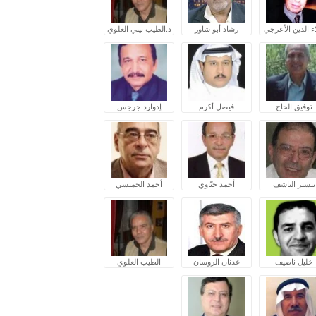
ء الدين الأعرجي
رشاد أبو شاور
د.الطيب بيتي العلوي
توفيق الحاج
فيصل أكرم
إدوارد جرجس
تيسير الناشف
أحمد ختّاوي
أحمد الخميسي
خليل ناصيف
عدنان الروسان
الطيب العلوي