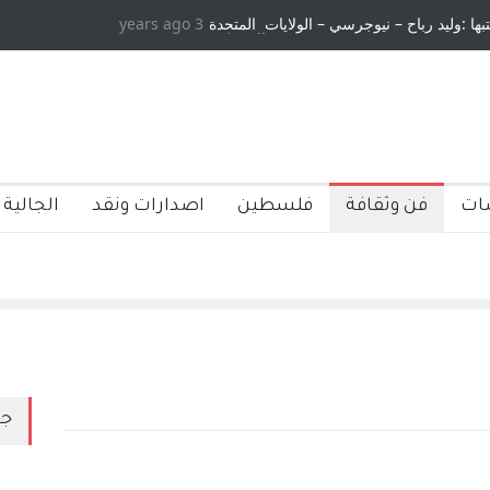
تبها :وليد رباح – نيوجرسي – الولايات المتحدة
3 years ago
الامريكية
ات
فن وثقافة
فلسطين
اصدارات ونقد
الجالية 
جد