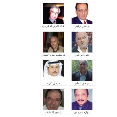
جيمس زغبي
علاء الدين الأعرجي
رشاد أبو شاور
د.الطيب بيتي العلوي
توفيق الحاج
فيصل أكرم
إدوارد جرجس
تيسير الناشف