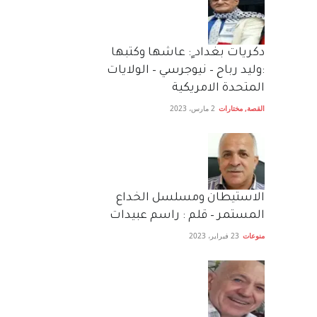
دكريات بغداد ٍ: عاشها وكتبها
:وليد رباح – نيوجرسي – الولايات
المتحدة الامريكية
القصة
,
مختارات
2 مارس، 2023
الاستيطان ومسلسل الخداع
المستمر – قلم : راسم عبيدات
منوعات
23 فبراير، 2023