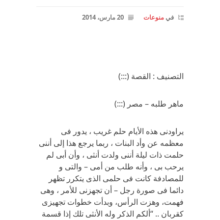
في
منوعات
20 مارس، 2014
التصنيف : القصة (:::)
ماهر طلبه – مصر (:::)
يراودنى هذه الأيام حلم غريب ، يدور فى
معظمه عن وأد البنات ، ربما يرجع هذا إلى أننى
حلمت ذات ليلة أننى ولدت أنثى ، وأن أبى لم
يرحب بى ، وأنه طلب من أمى – والتى و
للمصادفة كانت فى حلمى الذى يتكرر تظهر
دائما فى صورة رجل – أن تجهزنى للأمر ، وهى
فهمت، وهزت الرأس، وبدأت خطوات تجهيزى
كقربان .. “ألكم الذكر وله الأنثى تلك إذا قسمة