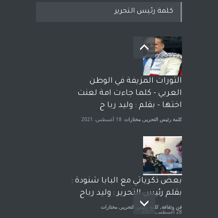
كلمة رئيس التحرير
بعد معارك قضائية طاحنة كتب
وترافع فيها بنفسه مرة اخرى..
الشيخ طارق يوسف يقهر
الحكومة الأمريكية ، فأعطوه
الثورات المزيفة في الوطن
الجنسية عن يد وهم صاغرون،
العربي - كلما جاءت امة لعنت
آراء حرة
,
مختارات
7 أبريل، 2023
اختها - بقلم : وليد ربا ح
كلمة رئيس التحرير
,
مختارات
18 أغسطس، 2021
بعض ذكرياتي مع البابا شنودة :
بقلم رئيس التحرير : وليد رباح
فن وثقافة
,
كلمة رئيس التحرير
,
مختارات
28 أغسطس، 2021