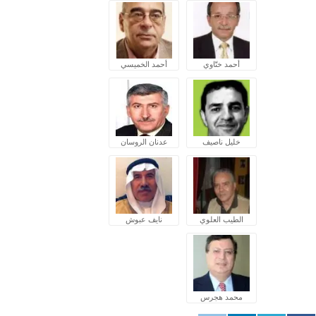
أحمد ختّاوي
أحمد الخميسي
خليل ناصيف
عدنان الروسان
الطيب العلوي
نايف عبوش
محمد هجرس