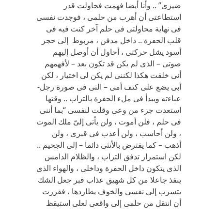
ضيزى” .. وأنا أيضا فهمت فحاولت قدر
استطاعتى أن أهرب من حلمى ، فوجدت نفسى
فى نهاية محاولتى فى حلم آخر كنت فيه فى
قلب الحفرة .. داخل مدفن ، مربوط إلى حجر
أسود يشل حركتى ، أحاول أن أوصل إليهم
صوتى – الذى لم يكن قد تكون بعد – لأفهمهم
أنى خلقت هكذا لكننى لم يكن لى اختيار ، لكن
أبى يضع على كتف أمى – التى فى صورة رجل-
عباءته ويبدأ فى ملء الحفرة بالتراب .. وقتها
استعدت جزء من وعى وقلت لنفسى “بما أننى
فى حلم ، فلن أموت ، ولن يأتى إلىّ ملك الموت
، ولن أحاسب ، ولن أعذب فى قبرى ، ولن
أذهب – كما يفترض بالأنثى دائما – إلى الجحيم ..
لكن استمرار تدفق التراب ، والظلام الدامس
الذى يتكون داخل الحفرة وداخلى ، والهواء الذى
ينفذ جاعلا من كل شهيق عذاب قبر جعل الشك
يتسرب إلى نفسى والخوف يطاردها ، فقررت
أن انتقل من حلمى إلى واقعى لعلى استيقظ