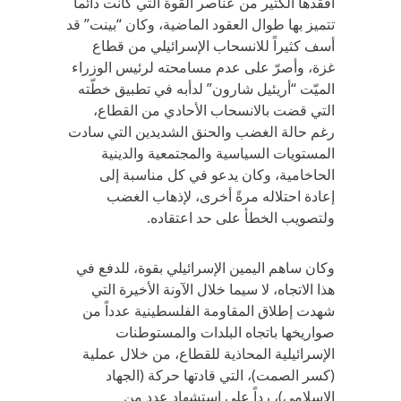
أفقدها الكثير من عناصر القوة التي كانت دائماً
تتميز بها طوال العقود الماضية، وكان “بينت” قد
أسف كثيراً للانسحاب الإسرائيلي من قطاع
غزة، وأصرّ على عدم مسامحته لرئيس الوزراء
الميّت “أريئيل شارون” لدأبه في تطبيق خطّته
التي قضت بالانسحاب الأحادي من القطاع،
رغم حالة الغضب والحنق الشديدين التي سادت
المستويات السياسية والمجتمعية والدينية
الحاخامية، وكان يدعو في كل مناسبة إلى
إعادة احتلاله مرةً أخرى، لإذهاب الغضب
ولتصويب الخطأ على حد اعتقاده.
وكان ساهم اليمين الإسرائيلي بقوة، للدفع في
هذا الاتجاه، لا سيما خلال الآونة الأخيرة التي
شهدت إطلاق المقاومة الفلسطينية عدداً من
صواريخها باتجاه البلدات والمستوطنات
الإسرائيلية المحاذية للقطاع، من خلال عملية
(كسر الصمت)، التي قادتها حركة (الجهاد
الإسلامي)، رداً على استشهاد عدد من