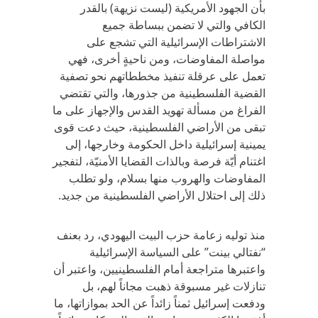
بأن الجهود الأمريكية (ليست نزيهة) بالقدر
الكافي والتي لا تضمن ببساطة جميع
الاشتراطات الإسرائيلية التي تشجع على
مواصلة المفاوضات، ومن ناحيةٍ أخرى، فهي
تعمل على عرقلة تنفيذ مخططاتهم نحو تصفية
القضية الفلسطينية من جذورها، والتي تقتضي
الفراغ من مسألة تهويد القدس والإجهاز على ما
تبقى من الأراضي الفلسطينية، حيث دعت قوى
يمينية إسرائيلية داخل الحكومة وخارجها، إلى
اغتنام أيّة فرصة وبالذات القضايا الأمنيّة، لتفجير
المفاوضات والهروب منها بسلام، ولو تطلب
ذلك إلى احتلال الأراضي الفلسطينية من جديد.
منذ توليه زعامة حزب البيت اليهودي، رد بعنف
“نفتالي بينت” على السياسة الإسرائيلية
واعتبرها متراجعة أمام الفلسطينيين، واعتبر أن
تنازلات غير مسبوقة ذهبت مجاناً لهم، بل
ودفعت إسرائيل ثمناً زائداً عن الحد بموازاتها، ما