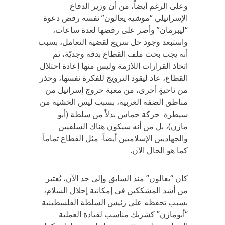
وعلى الرغم أيضاً، من أن وزير الدفاع
الإسرائيلي “موشيه يعالون” نفسه رفض دعوة
“ليبرمان” وأصر على رفضها لعدة ساعات،
واستبعد وجود حل سريع لقضية التعامل، بسبب
أنه يجب بحث ملف القطاع بدقة وجديّة، ثم
اتخاذ القرارات اللازمة وليس منها إعادة احتلال
القطاع، عاد ليقود الترويج للفكرة نفسها، وحذر
من ناحيةٍ أخرى، من مغبة خروج إسرائيل من
مناطق الضفة الغربية، بسبب ليس الخشية من
سيطرة حركة حماس بدلاً من سلطة (أبو
مازن)، بل من أنه سيكون هناك السلفيين
والجهاديين الإسلاميين أيضاً- مثل القطاع تماماً
كما هو الحال الآن.
كان “يعالون” منذ السابق وإلى حد الآن، يُعتبر
من أشد المشككين في إمكانية إحلال السلام،
بسبب تحفظه على رئيس السلطة الفلسطينية
“أبومازن” كشريك مناسب لقيادة العملية