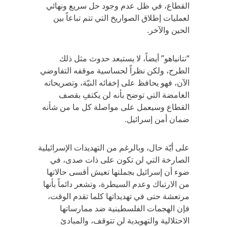
القطاع، في ظل عدم وجود حل سريع ونهائي
لعمليات إطلاق الصواريخ التي تتم تباعاً بين
الحين والآخر.
“نتانياهو” أيضاً، لا يستبعد حدوث مثل ذلك
الطرح، ولكن نظراً لحساسية موقفه التفاوضي
الآن، فهو يحافظ على إخفائه النيّة، وتصريحاته
الغامضة التي توضح بأنه لن يكتفِ بقصف
القطاع وسيعمل على مواصلة كل ما من شأنه
ضمان أمن إسرائيل.
على أيّة حال، وبالرغم من التهديدات الإسرائيلية
الصارخة التي لن تكون على ذات صدى، في
ضوء أن إسرائيل بجملتها تعيش أقسى حالاتها
من الارتباك وعدم السيطرة، وتشعر دائماً بأنها
مرتعشة حتى في تهديداتها كلما تقدم الوقت،
فإن الهجمات الفلسطينية ضد ممارساتها
الاحتلالية والتهويدية لن تتوقف، والمبادئ