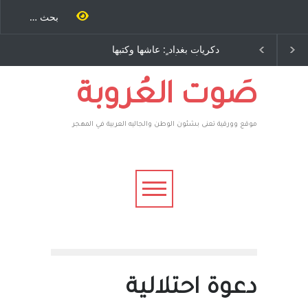
احنة كتب
دكريات بغداد ٍ: عاشها وكتبها
الاستيطان ومسلسل الخدا
رة اخرى..
:وليد رباح – نيوجرسي –
المستمر - قلم : راسم عبيدا
سف يقهر
الولايات المتحدة الامريكية
 ، فأعطوه
 صاغرون،
صَوت العُروبة
موقع وورقية تعنى بشئون الوطن والجاليه العربية في المهجر
دعوة احتلالية