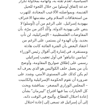
السياسية، لعدم ثقته به، واتهامه بمحاولة تكرار
خدعة (اتفاق أوسلو) من خلال اللجوء للحيل
القديمة، وبمواصلته الألاعيب المعتادة، للتهرب
من استحقاقات السلام وفي مقدمتها الاعتراف
بيهودية إسرائيل، على الرغم من أن (أوسلو) لا
ينص على يهودية الدولة. وأكّد أكثر من مرّة، بأن
المفاوضات الفلسطينية – الإسرائيلية، لن تأتِ
بجديد، وأن الهدوء لن يستمر، على الرغم من
اعتقاد البعض بأن الفترة الفائتة كانت هادئة
ومستقرة، في إشارة إلى أقوال رئيس الوزراء
“بنيامين نتانياهو” في أول تعقيب إسرائيلي
رسمي على إطلاق صواريخ المقاومة، وأوضح
بأن من يعمل خلف الكواليس هو الذي يعرف أنه
لم يكن كذلك على المستوى الأمني، وشدد على
ضرورة أن تقوم الحكومة الإسرائيلية والكابنيت
– المجلس الوزاري المصغر- بمناقشة وبحث
كل الخيارات بما فيها اقتراح “ليبرمان” بشأن
إعادة احتلال القطاع. وألمح في الوقت ذاته،
إلى أن إسرائيل قد تسعى إلى إعادة احتلال