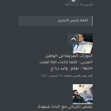
آراء حرة
18 فبراير، 2023
كلمة رئيس التحرير
بعد معارك قضائية طاحنة كتب
وترافع فيها بنفسه مرة اخرى..
الشيخ طارق يوسف يقهر
الحكومة الأمريكية ، فأعطوه
الثورات المزيفة في الوطن
الجنسية عن يد وهم صاغرون،
العربي - كلما جاءت امة لعنت
آراء حرة
,
مختارات
7 أبريل، 2023
اختها - بقلم : وليد ربا ح
كلمة رئيس التحرير
,
مختارات
18 أغسطس، 2021
بعض ذكرياتي مع البابا شنودة :