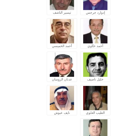
إدوارد جرجس
تيسير الناشف
أحمد ختّاوي
أحمد الخميسي
خليل ناصيف
عدنان الروسان
الطيب العلوي
نايف عبوش