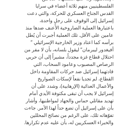
الفلسطينيين منهم ثلاثة أعضاء في سرايا
القدس الجناح العسكري للحركة، والتي دعت
إسرائيل إلى الوقوف على رجلٍ واحدة،
باعتبارها العملية الصاروخية الأعنف ضدها منذ
عامين على الأقل. تلك العملية أجبرت أن يُطل
برأسه كما اعتاد وزير الخارجية الإسرائيلي ”
أفيغدور ليبرمان” ليقول بلسانه، بأن لا مفر من
احتلال قطاع غزة مجدداً، مشيراً إلى أن حربي
الرصاص المصبوب وعامود السحاب، التي
قادتهما إسرائيل ضد حركات المقاومة داخل
القطاع، لم تجديا نفعاً لإسكات الصواريخ
والأعمال العدائية (الإرهابية)، وشدد على أن
إسرائيل لا يجب أن تبقى مكتوفة الأيدي أمام
تهديد مقاتلي حماس والجهاد لمواطنيها، وأشار
بأن على إسرائيل أن تضع حداً لهذا الأمر. جاءت
تفوّهاته تلك، على الرغم من نصائح المحللين
والخبراء العسكريين له، بأن عليه عدم تكرارها.