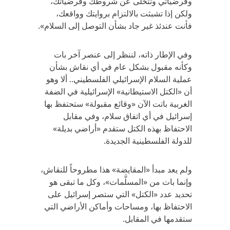
وفرضياتي وتتخلى عن شروطك وفرضياتك،
ولكن إذا تشبثت بالالتزام بروايتك وواقعك،
فأنت عندئذ غير جاد بشأن التوصل إلى السلام».
وفي الإطار ذاته، لننظر إلى عنصر آخر بات
وكأنه مقبول بشكل عام في أي نقاش بشأن
عملية السلام الإسرائيلي الفلسطيني.. ألا وهو
أن «الكتل الاستيطانية» الإسرائيلية في الضفة
الغربية باتت الآن «وقائع مقبولة» ستحتفظ بها
إسرائيل في أي اتفاق سلام، وفي مقابل
الاحتفاظ بهذه الكتل ستقدم «أراضي بديلة»
للدولة الفلسطينية الجديدة.
ولم يعد مبدأ «المقايضة» هذا مطروحاً للنقاش،
وإنما بات من «المسلَّمات»، وكل ما تبقى هو
تحديد عدد «الكتل» التي ستصر إسرائيل على
الاحتفاظ بها، ومساحات وأماكن الأراضي التي
ستقدمها في المقابل.