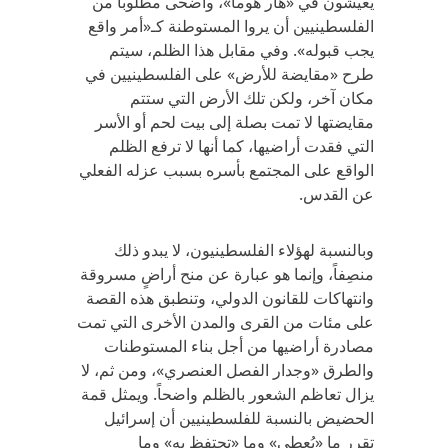
يعيشون في «هار هوما»، وأضحى مطلوباً من
الفلسطينيين أن يروا المستوطنة كـ«أمر واقع
يجب قبوله». وفي مقابل هذا الظلم، سيتم
طرح «مقايضة للأرض» على الفلسطينيين في
مكان آخر، ولكن تلك الأرض التي ستتم
مقايضتها لا تمت بصلة إلى بيت لحم أو الأسر
التي فقدت أراضيها، كما أنها لا ترفع الظلم
الواقع على المجتمع بأسره بسبب عزله الفعلي
عن القدس.
وبالنسبة لهؤلاء الفلسطينيون، لا يبدو ذلك
منصِفاً، وإنما هو عبارة عن منح أراضٍ مسروقة
وانتهاكات للقانون الدولي، وتنطبق هذه القصة
على مئات من القرى والمدن الأخرى التي تمت
مصادرة أراضيها من أجل بناء المستوطنات
والطرق «وجدار الفصل العنصري»، ومن ثم، لا
يزال تعاظم الشعور بالظلم واضحاً. ويمثل قمة
الحضيض بالنسبة للفلسطينيين أن إسرائيل
تقرر ما «يُعطى» وما «تحتفظ به» وما