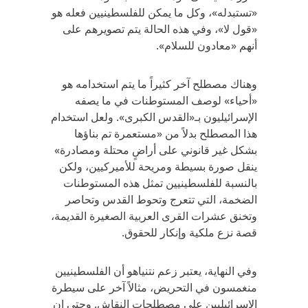
«تستبدله»، وكل ما يمكن للفلسطينيين فعله هو
«قول لا»، وفي هذه الحالة يتم تصويرهم على
أنهم «معادون للسلام».
وهناك مصطلح آخر كثيراً ما يتم استخدامه هو
«أحياء» لوصف المستوطنات في ما يصفه
الإسرائيليون بـ«القدس الكبرى». ولعل استخدام
هذا المصطلح بدلاً من «مستعمرة تم بناؤها
بشكل غير قانوني على أراضٍ محتلة ومصادرة»
ينقل صورة بسيطة ومريحة للأميركيين، ولكن
بالنسبة للفلسطينيين تمثل هذه المستوطنات
الضخمة، التي تتعرج وتحوط القدس وتحاصر
وتخنق عشرات القرى العربية الصغيرة القديمة،
قصة نزع ملكية وإنكار للحقوق.
وفي النهاية، يعتبر زعم نتنياهو أن الفلسطينيين
منغمسون في التحريض، مثالاً آخر على سيطرة
الإسرائيليين على مصطلحات النقاش. وحتى إن