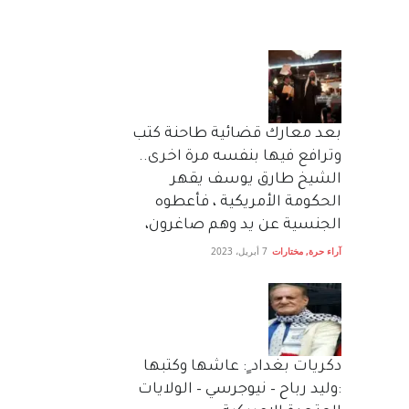
بعد معارك قضائية طاحنة كتب
وترافع فيها بنفسه مرة اخرى..
الشيخ طارق يوسف يقهر
الحكومة الأمريكية ، فأعطوه
الجنسية عن يد وهم صاغرون،
آراء حرة
,
مختارات
7 أبريل، 2023
دكريات بغداد ٍ: عاشها وكتبها
:وليد رباح – نيوجرسي – الولايات