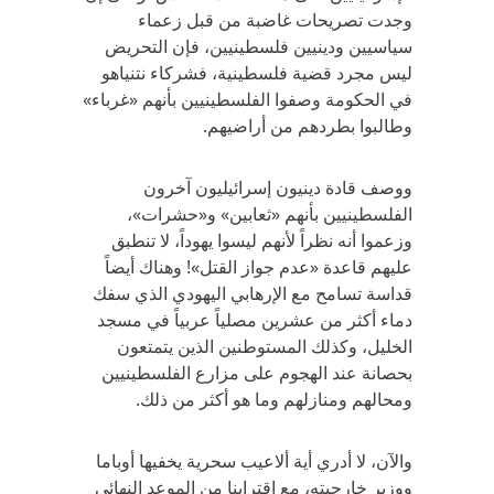
وجدت تصريحات غاضبة من قبل زعماء
سياسيين ودينيين فلسطينيين، فإن التحريض
ليس مجرد قضية فلسطينية، فشركاء نتنياهو
في الحكومة وصفوا الفلسطينيين بأنهم «غرباء»
وطالبوا بطردهم من أراضيهم.
ووصف قادة دينيون إسرائيليون آخرون
الفلسطينيين بأنهم «ثعابين» و«حشرات»،
وزعموا أنه نظراً لأنهم ليسوا يهوداً، لا تنطبق
عليهم قاعدة «عدم جواز القتل»! وهناك أيضاً
قداسة تسامح مع الإرهابي اليهودي الذي سفك
دماء أكثر من عشرين مصلياً عربياً في مسجد
الخليل، وكذلك المستوطنين الذين يتمتعون
بحصانة عند الهجوم على مزارع الفلسطينيين
ومحالهم ومنازلهم وما هو أكثر من ذلك.
والآن، لا أدري أية ألاعيب سحرية يخفيها أوباما
ووزير خارجيته، مع اقترابنا من الموعد النهائي