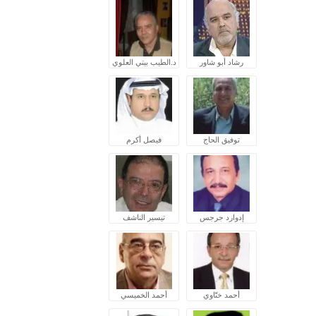
رشاد أبو شاور
د.الطيب بيتي العلوي
توفيق الحاج
فيصل أكرم
إدوارد جرجس
تيسير الناشف
أحمد ختّاوي
أحمد الخميسي