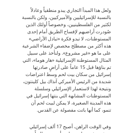
ولعل هذا المبدأ التجاري يبدو منطقياً وعادلاً
بالنسبة للإسرائيليين والأميركيين، ولكن بالنسبة
لكثير من الفلسطينيين، وخصوصاً أولئك الذين
صُودرت أراضيهم لإفساح الطريق أمام إحدى
المستوطنات، لا تبدو فكرة «تبادل الأراضي»
هذه أكثر من مصطلح مخصص لإضفاء الشرعية
على ما هو «غير مشروع». ولنأخذ على سبيل
المثال المستوطنة الإسرائيلية «هار هوما»، التي
تم بناؤها قبل 15 عاماً على أراضٍ صادرتها
إسرائيل من سكان بيت لحم وسط اعتراضات
شديدة من الرئيس الأميركي آنذاك بيل كلينتون،
ونتيجة لهذا لاستعمار الإسرائيلي وسلسلة
المستوطنات المشابهة التي بنتها إسرائيل في
هذه المدينة الصغيرة، لا يمكن لبيت لحم أن
تنمو، كما أنها باتت مفصولة عن القدس.
وفي الوقت الراهن، أصبح 17 ألف إسرائيلي