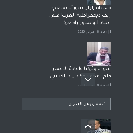
معاناة زلزال سوريّة تفضح:
زيف ديمقراطية الغرب! قلم :
رشاد أبو شاورآراء حرة ..
آراء حرة
18 فبراير، 2023
سوريا وتركيا واعادة الاعمار -
قلم : محمد فؤاد زيد الكيلاني
آراء حرة
18 فبراير، 2023
كلمة رئيس التحرير
بعد معارك قضائية طاحنة كتب
وترافع فيها بنفسه مرة اخرى..