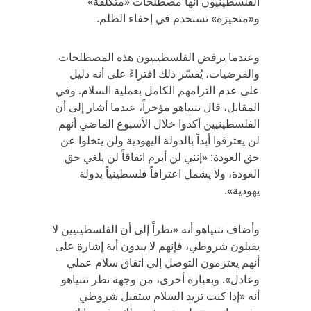
الفلسطينيون أنها مصطلحات «متكلفة»
و«متحيزة» تستخدم في إخفاء الظلم.
وعندما يرفض الفلسطينيون هذه المصطلحات
والفرضيات، يُفسّر ذلك افتراءً على أنه دليل
على عدم التزامهم الكامل بعملية السلام. وفي
المقابل، قال نتنياهو مؤخراً، عندما أشار إلى أن
الفلسطينيين أكدوا خلال الأسبوع الماضي أنهم
لن يعترفوا أبداً بالدولة اليهودية ولن يتخلوا عن
حق العودة: «إنني لن أبرم اتفاقاً لن يلغي حق
العودة، ولا يشمل اعترافاً فلسطينياً بدولة
يهودية».
وأضاف نتنياهو أنه «نظراً إلى أن الفلسطينيين لا
يقبلون شروطي، فإنهم لا يبدون أية إشارة على
أنهم يعتزمون التوصل إلى اتفاق سلام عملي
وعادل». وبعبارة أخرى، من وجهة نظر نتنياهو
أنه «إذا كنت تريد السلام ستقبل شروطي