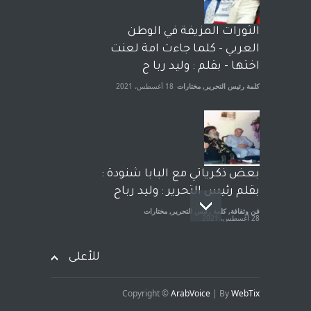
الشيخ طارق يوسف يقهر
الحكومة الأمريكية ، فأعطوه
الثورات المزيفة في الوطن
الجنسية عن يد وهم صاغرون،
العربي - كلما جاءت امة لعنت
آراء حرة
,
مختارات
7 أبريل، 2023
اختها - بقلم : وليد ربا ح
كلمة رئيس التحرير
,
مختارات
18 أغسطس، 2021
بعض ذكرياتي مع البابا شنودة :
بقلم رئيس التحرير : وليد رباح
فن وثقافة
,
كلمة رئيس التحرير
,
مختارات
28 أغسطس، 2021
للأعلى
Copyright ©
ArabVoice
| By
WebTix
افتتاحية صوت العروبة : شهادة