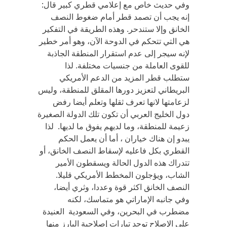
وفي حديث خاص مع إعلامي قطري كبير قال:
إنه يجب أن تصمد قطر أمام ضغوط النصف
الخانق وإلا ستندحر. وهذه الطريقة في التفكير
هي التي تتحكم في الدوحة الآن، وهو أمر خطير
لإنه سيجر إلى عدم استقرار المنطقة الجاذبة
للقوى العاملة من جنسيات مختلفة. لذا
ستطلب قطر المزيد من الدعم الأمريكي
البريطاني لتعزيز دورها المقلق للمنطقة، وليس
لزعامتها لانها تعرف ثقلها وتعلم أيضا رفض
دول الخليج العربي أن تكون تلك الدولة الصغيرة
زعيمة للمنطقة، وما لديهم يفوق ما لديها. لذا
يبدو إن هناك خياران ، أما أن يعمل الحكم
القطري بكل فاعليه لإسقاط النصف الخانق، أو
تتدراك هذه الدول الحالة ويسقطون الأمير
الشاب، ويؤجلون المخطط الأمريكي قليلا.
النصف الخانق اكثر قوة وعددا، وثري أيضا،
وفي جانبه الإماراتي هو متماسك، لكنه
مضطرب في البحرين، وفي السعودية العنيدة
على الإصلاح توجد تيارات إصلاحية البارز منها