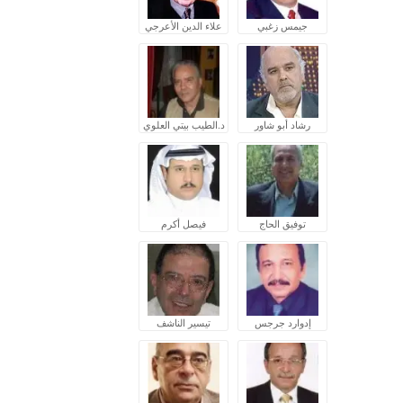
جيمس زغبي
علاء الدين الأعرجي
رشاد أبو شاور
د.الطيب بيتي العلوي
توفيق الحاج
فيصل أكرم
إدوارد جرجس
تيسير الناشف