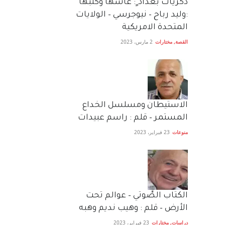
دكريات بغداد ٍ: عاشها وكتبها
:وليد رباح – نيوجرسي – الولايات
المتحدة الامريكية
القصة
,
مختارات
2 مارس، 2023
الاستيطان ومسلسل الخداع
المستمر – قلم : راسم عبيدات
منوعات
23 فبراير، 2023
الكتاب الصَّوتي – عوالم تحت
الأرض – قلم : وهيب نديم وهبه
دراسات
,
مختارات
23 فبراير، 2023