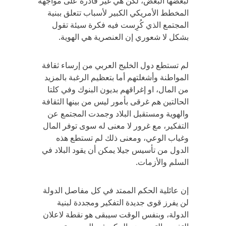
لبعضها البعض، لكن هي غير قادرة على مواجهة
المخطط الأمريكي الكبير لأسباب تتعلق ببنية
المجتمع الذي كُرِست فيه فكرة سيئة تقول
بشكل لا شعوري إن العنصرية هي الهوية.
لم تستطع دول الخليج العربي من إرساء ثقافة
المواطنة وأشغلتهم أما بتعظيم الرغبة بالمزيد
من المال، او إغراقهم بديون البنوك وفي كلتا
الحالتين هم غرقى بأمور ليس من بينها الثقافة
والهوية ومستقبل البلاد وجمدت المجتمع عن
التفكير، مع غرور لا معنى له سوى توفر المال
وغياب الوعي، ومعنى ذلك لم تستطع هذه
الدول من تأسيس جيلا يمكن أن يقود البلاد في
السلم والأزمات.
إن عائلية الحكم الممتد في كل مفاصل الدولة
لن يفرز قوى جديدة التفكير ومجددة لبنية
الدولة، وبنفس الوقت سيبقى هو نقطة لاعلان