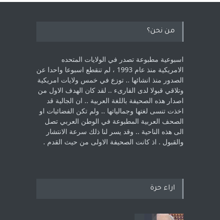
من نحن؟
اسبوعية مطبوعة تصدر في الولايات المتحده
الامريكية منذ عام 1993 ، لم ‏تنقطع اسبوعا واحدا عن
الصدور منذ انشائها .. توزع في خمس ولايات امريكية
‏وتلاقي قبولا لدى القارىء ..‏ لقد كان الهدف الاول من
اصدار هذه الصحيفة باللغة العربية .. ان الجالية قد
اخذت ‏تنسى لغتها وجمالياتها .. ولم تكن الفضائيات او
الصحف العربية المطبوعة في الوطن ‏العربي تصل
الى هذه الناحية .. وقد يسر لنا ذلك سرعة الانتشار
والقبول . اذ كانت ‏الصحيفة الاولى من حيث القدم . ‏
اراء حرة