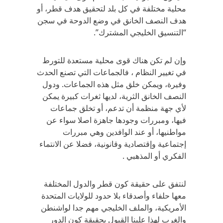
محلية مختلفة في كل بلد لتحقيق هدف قطر، أو
هدف النصف الخانق في وضع الدوحة في سجن
“التنسيق الخليجي المشترك”.
وإن لم تكن هناك قوى محلية مستعدة للتورط
في تغيير النظام ، فالجماعات التي تصنع الحدث
وفيرة، ويمكن خلق مثل هذه الجماعات. ودول
النصف الخانق الثرية، لديها ثغرات كبيرة يمكن
لأي جهة منظمة أن تدعم، أو تخلق جماعات
فيها، ومبررات وجودها جاهزة اصلا سواء عن
مواطنيها، أو عند الوافدين وهي مبررات
إجتماعية وإقتصادية وقانونية، فضلا عن الانتماء
الفكري أو المذهبي .
لنتفق على حقيقة كون قطر والدول المختلفة
معها حلفاء وأصدقاء بلا حدود للولايات المتحدة
الأمريكية، والملف الخليجي مهم جدا لواشنطن
والغرب لهذا علينا القبول بحقيقة كون الدور