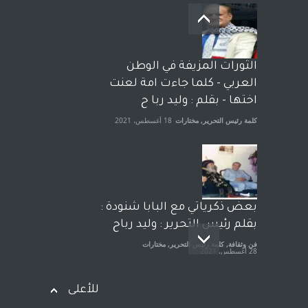
بعد معارك قضائية طاحنة كتب
وترافع فيها بنفسه مرة اخرى..
الشيخ طارق يوسف يقهر
الحكومة الأمريكية ، فأعطوه
الثورات المزيفة في الوطن
الجنسية عن يد وهم صاغرون،
العربي - كلما جاءت امة لعنت
آراء حرة
,
مختارات
7 أبريل، 2023
اختها - بقلم : وليد ربا ح
كلمة رئيس التحرير
,
مختارات
18 أغسطس، 2021
بعض ذكرياتي مع البابا شنودة :
بقلم رئيس التحرير : وليد رباح
فن وثقافة
,
كلمة رئيس التحرير
,
مختارات
28 أغسطس، 2021
للأعلى