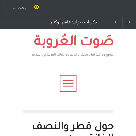
ة كتب
دكريات بغداد ٍ: عاشها وكتبها
الاستيطان ومسلسل الخداع
خرى..
:وليد رباح – نيوجرسي –
المستمر - قلم : راسم عبيدات
يقهر
الولايات المتحدة الامريكية
أعطوه
رون،
صَوت العُروبة
موقع وورقية تعنى بشئون الوطن والجاليه العربية في المهجر
حول قطر والنصف