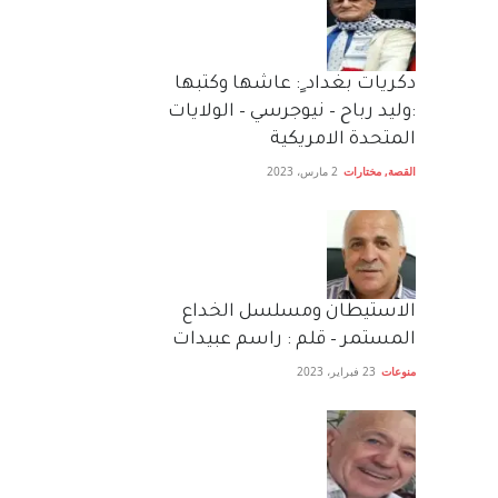
دكريات بغداد ٍ: عاشها وكتبها
:وليد رباح – نيوجرسي – الولايات
المتحدة الامريكية
القصة
,
مختارات
2 مارس، 2023
الاستيطان ومسلسل الخداع
المستمر – قلم : راسم عبيدات
منوعات
23 فبراير، 2023