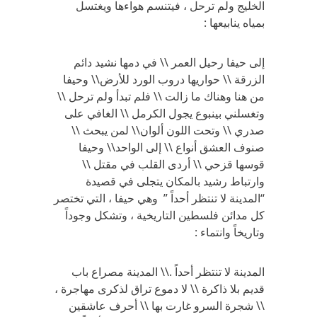
الخليج ولم ترحل ، فيتنسم هواءها ويغتسل
بمياه ينابيعها :
إلى حيفا رحيل العمر \\ في دمها نشيد دائم
الزرقة \\ حواريها دروب الورد للأرض\\ وحيفا
من هنا وهناك ما زالت \\ فلم تبدأ ولم ترحل \\
وتغسلني بينبوع يجول الكرمل \\ الغافي على
صدري \\ وتحت اللون ألوان\\ لمن يبحث \\
صنوف العشق أنواع \\ إلى الواحد\\ وحيفا
قوسها قزحي \\ أردى القلب في مقتل \\
وارتباط رشيد بالمكان يتجلى في قصيدة
“المدينة لا تنتظر أحداً ” وهي حيفا ، التي تختصر
كل مدائن فلسطين التاريخية ، وتشكل وجوداً
وتاريخاً وانتماء :
المدينة لا تنتظر أحداً .\\ المدينة مصراع باب
قديم بلا ذاكرة \\ لا دموع تراق لذكرى مهاجرة ،
\\ شجرة السرو غارت بها \\ أحرف عاشقين