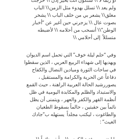
أو ربما لا \\ ستكون أنت بخير إذن \\ خرجت
ولم يعد \\ تسلل بهدوء مثل الزمن\\ الباب
مغلق\\ يشعر بي من خلف الباب \\ يشخر
بصوت عال \\ يزجرني حين أغير عن “أخبار
الوطن”\\ أنسحب من أحلامه \\ لأضبطه
متسللاً إلى أحلامي \\
وفي “حلم ليلة خوف” التي تحمل اسم الديوان
ويهديها إلى شهداء الربيع العربي ، الذين سقطوا
في ساحات الثورة وميادين النضال والكفاح
دفاعاً عن الحرية والكرامة والمستقبل ،
يصوررشيد الحالة العربية الراهنة ، حيث القمع
والاستبداد والظلم والمكابدة اليومية في ظل
أنظمة القهر والكفر والعهر ، ويتمنى أن يظل
نائماً بين حقبتين ، حالماً بسقوط الطغيان
والطاغوت ، ليكتب مجلداً يستهله ب”جادك
الغيث” :