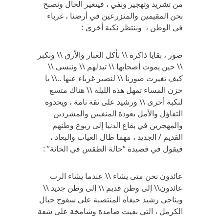
من تشريد وتهجير ونفي ، فيتغير الحال ونصبح
نحن المقيمين والمنزرعين في أرضنا ، غرباء
في الوطن ، وننتظر نكبة أخرى :
صور ، بقايا ذاكرة \\ تأكل الغبار والأرق \\ وتكبر
\\ حين يموت أصحابها \\ تبدلهم \\ وننسى \\
كيف تغيرت صورنا \\ لنصير غرباء عنها ..\\ يا
حزن المساء تمهل هذه الليلة \\ هناك متسع
لنكبة أخرى \\ ورشيد على ثقة تامة ، ويحدوه
التفاؤل والأمل بعودة المنفيين والمشردين
والمهجرين في بقاع الدنيا إلى ربوع وطنهم
القديم / الجديد ، مهما طال الغياب والبعاد ،
فيقول في قصيدة “حالة الطقس في الحانة” :
عائدون نحن متى يشاء \\ عندما يشاء الرب
عائدون\\ إلى وطن قديم \\ إلى وطن جديد \\
ويناجي رشيد حيفاه المنتصبة على سفوح جبال
الكرمل ، التي بقيت صامدة وشامخة على شفة