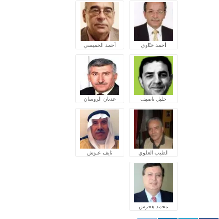
أحمد ختّاوي
أحمد الخميسي
خليل ناصيف
عدنان الروسان
الطيب العلوي
نايف عبوش
محمد هجرس