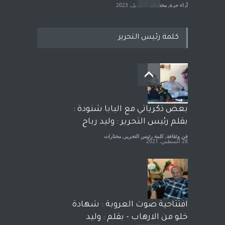
آراء حرة
,
مختارات
7 أبريل، 2023
كلمة رئيس التحرير
معاناة زلزال سوريّة تفضح:
زيف ديمقراطية الغرب! قلم :
رشاد أبو شاورآراء حرة ..
آراء حرة
18 فبراير، 2023
بعض ذكرياتي مع البابا شنودة :
بقلم رئيس التحرير : وليد رباح
فن وثقافة
,
كلمة رئيس التحرير
,
مختارات
28 أغسطس، 2021
افتتاحية صوت العروبة : شهادة
خلو من الارهاب - بقلم : وليد