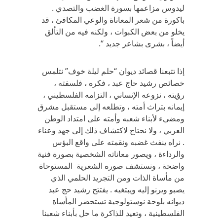
ليدوس مزاعمها بسورة الغضب والتصدي .
باكورة من شعر المعاناة والوعي المكافئ ، قد
يخلو من بعض الكبوات ، ولكنه فيه من التألق
أيضاً ، بشرى بشاعر جديد “.
إذا تتبعنا قصائد ديوان “حلم ليلة خوف” نتلمس
خصائص رشيد حاج عبد ، فكره ، فلسفته ،
رؤيته ، نزوعه الإنساني ، التزامه الفلسطيني ،
إيمانه بتراث أمته ، وتطلعه إلى مستقبل مشرق
ومضيء لأبناء شعبه وأمته على امتداد الوطن
العربي ، ولا نحتاج لاكتشاف ذلك إلى جهد وعناء
. نراه ينفث غضبه ونقمته على واقع البؤس
والرداءة ، ويصور معاناته الشخصية بصورة فنية
واضحة ، ونستشف صوره الشعرية المستوحاة
من مأساة الذات ومن التجريد الحلمي الذي
يصبو ويرنو إليه ويبتغيه . يفتتح رشيد حج عبد
ديوانه بلوحة نوستولوجية تستحضر المأساة
الفلسطينية ، وتعيد للذاكرة ما حل بأبناء شعبنا