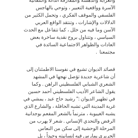
والغرابة والدهشة والمفارقة الدالة والتلقائية
الآسرة وواقعية التعبير ، وتوحي بالهاجس
الفلسفي والموقف الفكري ، وتحمل الكثير من
الدلالات والإشارات ، وتنتقد الواقع العربي
الآسن وما فيه من خلل ، كما تتفاعل مع الحدث
السياسي ، وتتناول بروح نقدية ساخرة بعض
العادات والظواهر الاجتماعية السائدة في
مجتمعنا .
قصائد الديوان تشيع في نفوسنا الاطمئنان إلى
أن شاعرية جديدة تؤصل نهجها في المشهد
الشعري الشبابي الفلسطيني الراهن . وكما
يقول الشاعر الأديب الفلسطيني أحمد حسين
في تظهير الديوان :” رشيد حاج عبد ، يمشي في
غربة المدينة التي تشبه الحافلة ، والشارع الذي
يشبه الغيبوبة ، مترنماً بالشعر المفعم بوجدانية
الرفض والتحدي الإنساني . شعر لا يهرب من
المرحلة الوحشية إلى سكن من النعاس
الحريري يمارس فيه إنسانيته وحيداً ، بل