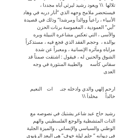
تلالها \\ ويعود رشيد ليرثي أباه مجددا ،
فيستحضر ملامح وجهه الذي “أنار دربه في وهاد
الأنبياء ، راعياً ووالداً ومرشدا” وذلك في قصيدة
“أبي” العمودية ، المغموسة برنات الحزن
والأسى ، التي تعكس مشاعره النبيلة وبره
بوالده ، وحجم الفقد الذي فجع فيه ، مستذكراً
مزاياه ومآثره الإنسانية ، ومعبراً عن شدة
الشوق والحنين له ، فيقول : اشتقت صمتاً قد
سقاني كأسه والطيبة المنثورة في وجه
العدى
ارحم إلهي والدي وادخله جنـ ات النعيم
خالداً مخلداَ \\
رشيد حاج عبد شاعر يشتبك في نصوصه مع
الذات المتشظية والوجع الفلسطيني والهم
الوطني والسياسي والإنساني ، والميزة الجلية
في ديوانه ” حلم ليلة خوف” هي البعد الرؤيوي