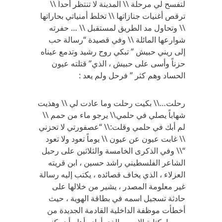
لتفسح لي مرحلة \\ المدينة لا تنتظر أحداً \\
ترقص أغنيات جنازاتها \\ تخلط أمنياتي بحاراتها
\\ وتحاول مد الطريق لمستقبل \\ … حفرته
شوارعها المائلة \\ وفي قصيدة “رسالة حب
إلى ريني حبيش ” تبكي روح رشيد وتدمع عيناه
حزناً وأسى على حبيش ، الذي” قتلته عيون
الحساد وهم كثر ” فرحل ولم يعد :
رحلت…\\ بكيت رحلت وما عادت لي \\ وهذيت
شهاباً يصلي في حلمي\\ يرجو ماء من حمم \\
لم أبك في حلمي وقلت:\\ “عصفورتي لا تحزني
\\ غابت عيون عن عيون \\ يوماً تعود ولا تعود
“\\ وفي الذكرى الخامسة والثلاثين على رحيل
الشاعر الفلسطيني راشد حسين ، ابن قريته
العزلاء ، الذي يخاف قصائده ، يكتب إليه رسالة
غير معلومة المصدر ، يشير من خلالها على
حادثة تسجيل اسمه في بطاقة الهوية ، حيث
أخطأت موظفة الداخلية القادمة الجديدة من