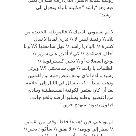
روسيا بكتابة الاسم ، الذي أراده أهله أن يكنى
فيه وهو “راشد ” فكتبته بالياء وتحول إلى
“رشيد” :
لا لم يسموني باسمك \\ فالموظفة الجديدة من
بلاد \\ رفيقنا لينين لا \\ تدري لماذا لا تبدل
كسرة \\ بالياء يا راشد \\ فهل سامحتها ؟\\ وأنا
أخاف قصائدك \\ كي لا أفيق على سرير \\
يوجع العضلات أو \\ يحيي كلسترفوبيا \\
الظلمات يا راشد \\ فهل سامحتني ؟\\ ويرثي
رشيد والده الذي توقف نبض قلبه بين لقمتين
وذهب بعيداً ، لكنه يتسلل في الليل إلى أحلامه ،
بعد أن كان يعتمر الكوفية الفلسطينية وينادي
من اغتصبوا وطنه وسلبوا أرضه بالخواجات ،
فيقول بصوت متهدج حزين :
لم يودعني حين ذهب\\ فقط توقف بين لقمتين
\\ ينظر إلي ويومئ \\ لا تقلق \\ سأكون بخير \\