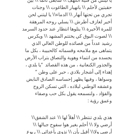
يا ليتني من فتية الكهف \\ سأبقى نائماً \\ بين
حقبتين لأحلم \\ بانهيار الطاغوت \\ وجنات
تجري من تحتها أنهار \\ الدماء\\ يا ليتني لحن
أخير لعازف أطرش \\ يسلي روحه المرهقة
للمرة الأخيرة \\ يتلوها انتظار عند حدود السرمد
\\ لصوت البوق كي يختتم المشهد \\ ويكرس
رشيد عدداً من قصائده للوطن الغالي الذي
يتماهى مع ملامحه وقسماته كالحبيبة ، بكل ما
يجسده من انتماء وهوية والتصاق بتراب الأرض
والجذور الكنعانية ، من هذه القصائد “يا بلدي ،
إهداء إلى أشجار بلادي ، حبر على وطن ”
وسواها ، وفيها يظهر إحساسه الصادق النابض
وعشقه الوطني لبلاده ، التي تسكن الروح
والفؤاد ، ولنسمعه يقول بكل حب وصفاء
وعمق رؤية :
هذي بلدي تنتظر \\ أهلاً لها \\ عند الشفق\\
أرضي ولا \\ أحلم بغير هوا سفوح جبالها \\
أرضي ولا\\ أقبل بأن \\ تذوي بأعدائي \\ ربوع