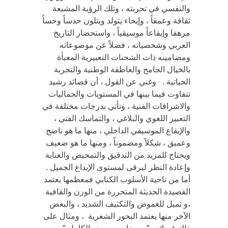
والنفسي في تجربته ، وتلك الرؤية المشبعة
ثقافة وعمقاً ، وإيحاء يتولد ويتلون حدساً وحساً
مرهفا وإيقاعاً موسيقياً ، واستحضار التاريخ
العربي وشخصياته ، فضلاً عن موضوعاته
ومضامينه ذات الشحنات التعبيرية المعبأة
بالخيال الجامح والعاطفة الوطنية والتجربة
الحياتية . وغني عن القول ، أن قصائد رشيد
تتفاوت فيما بينها في المستويات والجماليات
والاشراقات الفنية ، وتأتي بدرجات مختلفة في
التعبير اللغوي والبلاغي ، والتماسك الفني ،
والإيقاع الموسيقي الداخلي ، منها ما هو ناضج
وعميق ، شكلاً ومضموناً ، ومنها ما هو ضعيف
ويحتاج للمزيد من التدقيق والتمحيص والعناية
وإعادة النظر ليرقى لمستوى الإبداع الجميل .
أما من ناحية الأسلوب الكتابي فمعظمها يعتمد
القصيدة الحديثة المتحررة من الوزن والقافية
،و تميل للغموض والتكثيف الشديد ، والبعض
الآخر منها يعتمد البحور الشعرية ، ومثال على