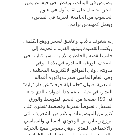
مصمص في المثلث ، ويقطن في حيفا عروس
البحر ، حاصل على لقب أول في علوم
الحاسوب من الجامعة العبرية في القدس ،
ويعمل كمهندس برامج .
إنه شغوف بالأدب وعاشق لسحر ووهج الكلمة ،
ويكتب القصيدة بلونيها القديم والحديث إلى
جانب القصة والخاطرة الأدبية . نشر كتاباته في
الصحف الورقية الصادرة في بلادنا ، وفي
مدونته ، وفي المواقع الالكترونية المختلفة .
وفي العام الماضي صدرت باكورة أعماله
الشعرية بعنوان “حلم ليلة خوف” عن دار “راية”
للنشر، في حيفا . يضم هذا الديوان ، الذي جاء
في 150 صفحة من الحجم المتوسط والورق
الصقيل ، نصوصاً شعرية وقصصية تنطوي على
كثير من الموضوعات والأغراض الشعرية ، التي
تتوزع وتتباين بين الوجودي الإنساني والسياسي
والاجتماعي النقدي . وهي نصوص تضج بالحركة