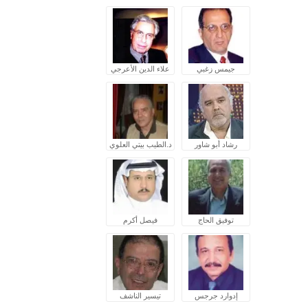
جيمس زغبي
علاء الدين الأعرجي
رشاد أبو شاور
د.الطيب بيتي العلوي
توفيق الحاج
فيصل أكرم
إدوارد جرجس
تيسير الناشف