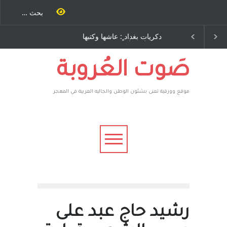
تب
دكريات بغداد ٍ: عاشها وكتبها
الاستيطان ومسلسل الخداع
..
:وليد رباح – نيوجرسي –
المستمر - قلم : راسم عبيدات
هر
الولايات المتحدة الامريكية
وه
ن،
صَوت العُروبة
موقع وورقية تعنى بشئون الوطن والجاليه العربية في المهجر
رشيد حاج عبد على