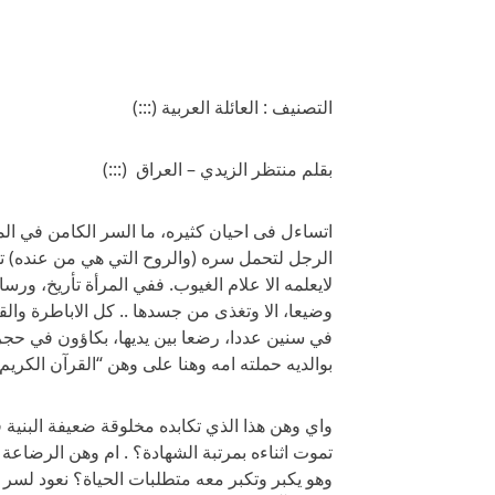
التصنيف : العائلة العربية (:::)
بقلم منتظر الزيدي – العراق (:::)
اتساءل فى احيان كثيره، ما السر الكامن في المر
الرجل لتحمل سره (والروح التي هي من عنده) تس
لايعلمه الا علام الغيوب. ففي المرأة تأريخ، ور
وضيعا، الا وتغذى من جسدها .. كل الاباطرة والقيا
في سنين عددا، رضعا بين يديها، بكاؤون في حجر
بوالديه حملته امه وهنا على وهن “القرآن الكريم”
واي وهن هذا الذي تكابده مخلوقة ضعيفة البنية 
تموت اثناءه بمرتبة الشهادة؟ . ام وهن الرضا
وهو يكبر وتكبر معه متطلبات الحياة؟ نعود لسر ا