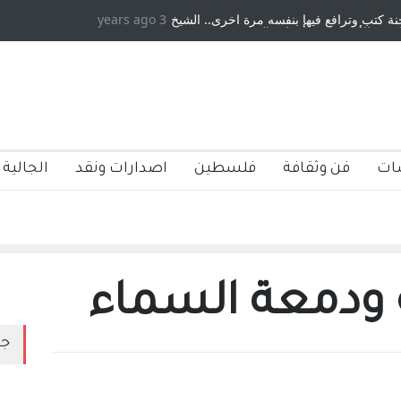
 كتب وترافع فيها بنفسه مرة اخرى.. الشيخ
3 years ago
دكريات بغداد ٍ: عاشها وكتبها :
ة الأمريكية ، فأعطوه الجنسية عن يد وهم
صاغرون،
ات
فن وثقافة
فلسطين
اصدارات ونقد
الجالية 
ه ودمعة السماء
جد