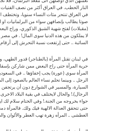
نعمتهن الذي أوصلهن الى مقعد البرلمان، فلا تج
النار الحطب. في العراق أكثر من نصف الفتيات
في العراق تنتحر مئات النساء سنويا، وتختطف ا
صوتا يطالب بإنصافهن سواء من البرلمانيات او ال
(مقبلات) لفتح شهية الشبق الذكوري، وراح الب
لا يملكون من هذه الدنيا سوى المال! . في مصر
السائبة .. حتى إرتفعت نسبة التحرش إلى أرقام 
في لبنان تقتل المرأة (بالطناجر) قدور الطهي،
حرية المرأة حتى راح البعض ممن شاركن بإسقاط ن
المرأة سوى (عورة) يجب إخفاؤها .. في السعودي
الرجل .. وبينما تحلم نساء العالم بالصعود إلى 
السيارة، والمسير في الشوارع دون أن يرتجفن 
الرجال).! والحال لايختلف في بقية البلاد الاخرى. 
حواء بخروجه من الجنة.! وفي الختام سلام لك ايته
حتى تتحقق العدالة الالهية فيك ولك. فالمرأة 
العطشى .. المرأه زهرة تهب العطر والألوان والج