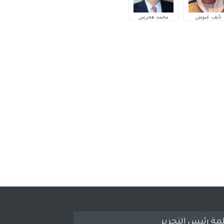
نايف عبوش
محمد هجرس
مة رئيس التحرير