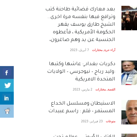
بعد معارك قضائية طاحنة كتب
وترافع فيها بنفسه مرة اخرى..
الشيخ طارق يوسف يقهر
الحكومة الأمريكية ، فأعطوه
الجنسية عن يد وهم صاغرون،
آراء حرة
,
مختارات
7 أبريل، 2023
دكريات بغداد ٍ: عاشها وكتبها
:وليد رباح – نيوجرسي – الولايات
المتحدة الامريكية
القصة
,
مختارات
2 مارس، 2023
الاستيطان ومسلسل الخداع
المستمر – قلم : راسم عبيدات
منوعات
23 فبراير، 2023