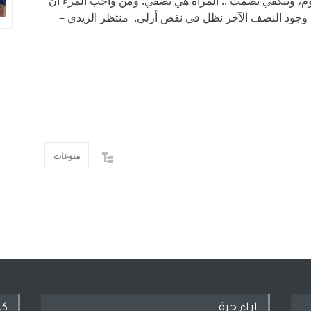
هموم، وتنكفي بصمت .. المرأة هي نصفي. ومن واجب المرء أن
ن وجود النصف الآخر نظل في نقص أزلي. منتظر الزيدي –
منوعات
اراء حرة
كل