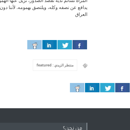
المرأه نسائم ندية تقصد الصدور، تزيل عنها ال
يدافع عن نصفه وكله، ويلتصق بهمومه. لأننا دو
العراق
منتظر الزيدي : featured
من نحن؟