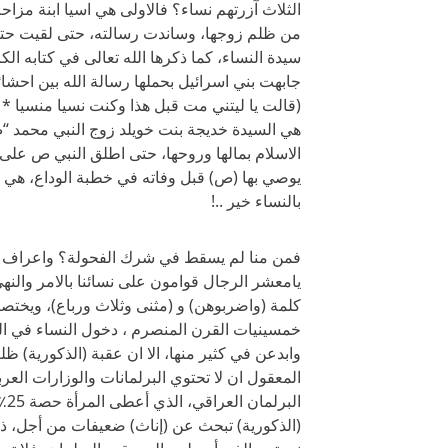
الثلاث آزرتهم نساء؟ فالاولى هي اسيا ابنة مز
من ظلم زوجها، وساندت رسالته، حتى لقيت حتفها
سيدة النساء، كما ذكرها الله تعالى في كتابه ال
جابهت بني اسرائيل بحملها رسالة الله بين احشا
(قالت يا ليتني مت قبل هذا وكنت نسيا منسيا * فن
هي السيدة خديجة بنت خويلد زوج النبي محمد 
الاسلام بمالها وروحها، حتى اطلق النبي ص على 
يوصي بها (ص) قبل وفاته في خطبة الوداع، هي ا
بالنساء خير ..!
فمن منا لم يسقط في شرك الفحولة؟ واعراف الج
يامعشر الرجال قوامون على نسائنا بالامر والنهي 
كلمة (واضربوهن) و (مثنى وثلاث ورباع)، ويختص
خمسينيات القرن المنصرم ، دخول النساء في ال
وابدعن في كثير منها، الا ان عقبة (الذكورية) 
ال
(الذكورية) تبحث عن (إناث) ضعيفات من أجل، ذر