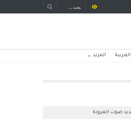
وليد رباح – نيوجرسي – الولايات المتحدة
الامريكية
العربية
المزيد
يد صوت العروبة