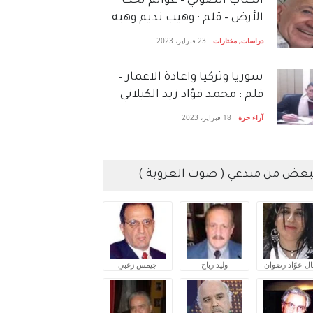
الكتاب الصَّوتي – عوالم تحت
الأرض – قلم : وهيب نديم وهبه
دراسات
,
مختارات
23 فبراير، 2023
سوريا وتركيا واعادة الاعمار –
قلم : محمد فؤاد زيد الكيلاني
آراء حرة
18 فبراير، 2023
بعض من مبدعي ( صوت العروبة )
ال عوّاد رضوان
وليد رباح
جيمس زغبي