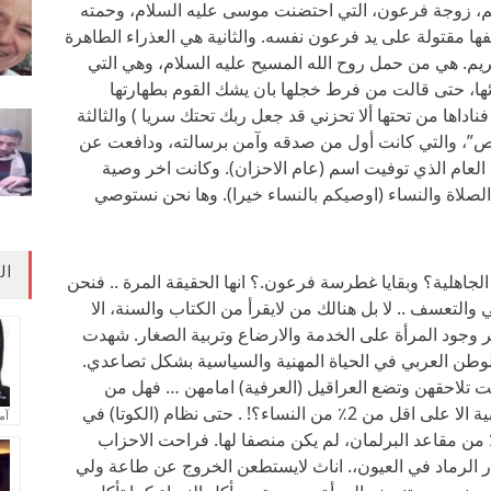
احم، زوجة فرعون، التي احتضنت موسى عليه السلام، وحمته
 مقتولة على يد فرعون نفسه. والثانية هي العذراء الطاهرة
كريم. هي من حمل روح الله المسيح عليه السلام، وهي التي
ئها، حتى قالت من فرط خجلها بان يشك القوم بطهارتها
اداها من تحتها ألا تحزني قد جعل ربك تحتك سريا ) والثالثة
“ص”، والتي كانت أول من صدقه وآمن برسالته، ودافعت عن
العام الذي توفيت اسم (عام الاحزان). وكانت اخر وصية
لصلاة والنساء (اوصيكم بالنساء خيرا). وها نحن نستوصي
ال
اهلية؟ وبقايا غطرسة فرعون.؟ انها الحقيقة المرة .. فنحن
والتعسف .. لا بل هنالك من لايقرأ من الكتاب والسنة، الا
ر وجود المرأة على الخدمة والارضاع وتربية الصغار. شهدت
وطن العربي في الحياة المهنية والسياسية بشكل تصاعدي.
ظلت تلاحقهن وتضع العراقيل (العرفية) امامهن … فهل من
المعقول ان لا تحتوي البرلمانات والوزارات العربية الا على اقل من 2٪ من النساء؟! . حتى نظام (الكوتا) في
آم
برلمان العراقي، الذي أعطى المرأة حصة 25٪ من مقاعد البرلمان، لم يكن منصفا لها. فراحت الاحزاب
 الرماد في العيون،. اناث لايستطعن الخروج عن طاعة ولي