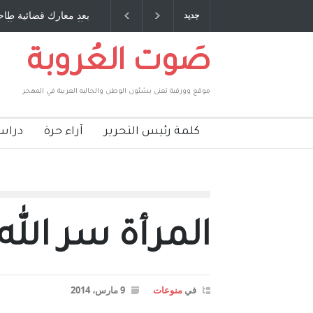
: صديق عمري ، صبحي مخلوف : بقلم : سعد الله
بعد معارك قضائية طاحنة
جديد
بركات
طارق يوسف يقهر الحكوم
صَوت العُروبة
موقع وورقية تعنى بشئون الوطن والجاليه العربية في المهجر
كلمة رئيس التحرير
آراء حرة
دراس
المرأة سر الل
في
منوعات
9 مارس، 2014