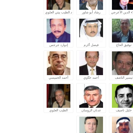
ء الدين الأعرجي
رشاد أبو شاور
د.الطيب بيتي العلوي
توفيق الحاج
فيصل أكرم
إدوارد جرجس
تيسير الناشف
أحمد ختّاوي
أحمد الخميسي
خليل ناصيف
عدنان الروسان
الطيب العلوي