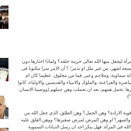
أة ليجعل منها الله تعالى خزينة خلقه؟ ولماذا اختارها دون
عة اشهر، من غير ملل او تذمر! ؟ آن الامر سرا مكنونا فى
سالة سماوية، وملاحم وعبر. فما من مخلوق، عظيما كان ام
صرة والفراعنة، والملوك والانبياء والقديسين والاولياء، كانوا
ها. تحمل همهم، بعد ان تحملت وهن حملهم (ووصينا الانسان
).
قوية الارادة؟ وهن الحمل؟ وهن الطلق، الذي جعل الله من
عة والسهر؟ او وهن المرض لمرض صغيرها؟ ووهن القلق عليه
لله في المرأة. فهل ينكر احد ان رسل الديانات السموية