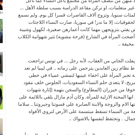
د منهن من تنصف المرأة من مجتمع يأكل النساء كما تأكل
 غير متعلمات، او تركن مقاعد الدراسة بسبب سلطة الأهل …
علا
لمئات سنويا، وتزوج آلاف القاصرات قسرا كل يوم. ولم نسمع
حقوقيات، إلا ما ندر! في سوريا، صارت النساء اللاجئات
عض يفتي بتزويجهن مهما كانت أعمارهن صغيرة، لكهول وشيبة
 أضحت المرأة في الشارع (فرخة مشوية) تثير شهوانية الكلاب
مخيفة ..
 ويفلت الجاني من العقاب، لأنه رجل … في تونس تراجعت
ظام زين العابدين يترحمن على زمانه .. في ليبيا لم تعد
ة تجبر المرأة على اخفاء عينيها لتمشي عمياء في خطى
المريخ، لا يتعدى حلم النساء السعوديات، الجلوس خلف مقود
خوفا من خيزران (المطاوع) والسجن بتهمة (إثارة شهوات
انها المحنة الازلية للمرأة، وكان آدم مازال يلقي باللائمة على
ا الام والزوجة والابنة الصابرة على قسوتنا وجبروتنا .. سلاما
دمعة من السماء تسقط مبتسمة على الأرض لتروي الأفواه
مال. . وتحتفظ لنفسها بالاشواك ..