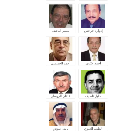
إدوارد جرجس
تيسير الناشف
أحمد ختّاوي
أحمد الخميسي
خليل ناصيف
عدنان الروسان
الطيب العلوي
نايف عبوش