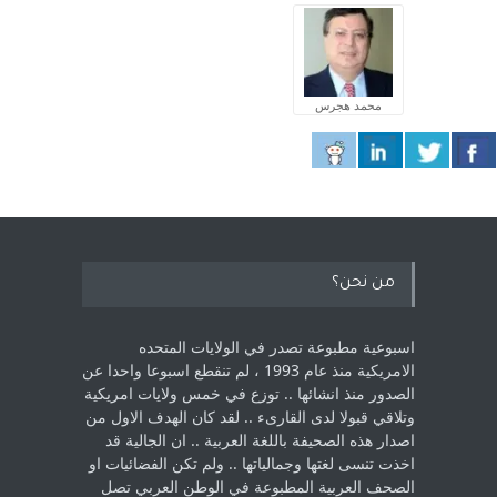
محمد هجرس
من نحن؟
اسبوعية مطبوعة تصدر في الولايات المتحده
الامريكية منذ عام 1993 ، لم ‏تنقطع اسبوعا واحدا عن
الصدور منذ انشائها .. توزع في خمس ولايات امريكية
‏وتلاقي قبولا لدى القارىء ..‏ لقد كان الهدف الاول من
اصدار هذه الصحيفة باللغة العربية .. ان الجالية قد
اخذت ‏تنسى لغتها وجمالياتها .. ولم تكن الفضائيات او
الصحف العربية المطبوعة في الوطن ‏العربي تصل