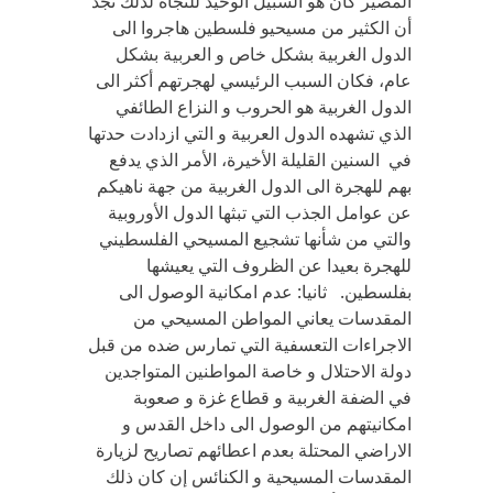
المصير كان هو السبيل الوحيد للنجاه لذلك نجد
أن الكثير من مسيحيو فلسطين هاجروا الى
الدول الغربية بشكل خاص و العربية بشكل
عام، فكان السبب الرئيسي لهجرتهم أكثر الى
الدول الغربية هو الحروب و النزاع الطائفي
الذي تشهده الدول العربية و التي ازدادت حدتها
في السنين القليلة الأخيرة، الأمر الذي يدفع
بهم للهجرة الى الدول الغربية من جهة ناهيكم
عن عوامل الجذب التي تبثها الدول الأوروبية
والتي من شأنها تشجيع المسيحي الفلسطيني
للهجرة بعيدا عن الظروف التي يعيشها
بفلسطين. ثانيا: عدم امكانية الوصول الى
المقدسات يعاني المواطن المسيحي من
الاجراءات التعسفية التي تمارس ضده من قبل
دولة الاحتلال و خاصة المواطنين المتواجدين
في الضفة الغربية و قطاع غزة و صعوبة
امكانيتهم من الوصول الى داخل القدس و
الاراضي المحتلة بعدم اعطائهم تصاريح لزيارة
المقدسات المسيحية و الكنائس إن كان ذلك