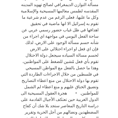
مسألة التوازن الديمغرافي لصالح تهويد المدينه
المقدسه لطمس معالمها المسيحية والإسلامية
وكل ما عليها، فعلى الرغم من عدم شرعية ما
تقوم به إسرائيل الا انها ماضية في تحقيق
اهدافها في ظل غياب حضور رسمي عربي عن
ساحة الفعل اليومي في مواجهة اي اجراء من
شأنه حسم مسألة الوجود على الارض، لذلك
فإن اي فعل او اجراء احتلالي على الارض
لحسم مسالة السياده سيجعل دولة الاحتلال
تقوم بأي فعل مُشين للضغط على المواطنين،
وهذا ما حصل بالفعل مع المواطن المسيحي
في فلسطين من خلال الاجراءات الطاردة التي
تقوم بها دولة الاحتلال من منع اعطاء التصاريح
وتضيق الخناق عليهم و منع اعطاء لم الشمل
للمواطنين. • هجرة العقول المسيحية الى
الدول الغربية حين تعتكف الأجيال القادمة على
دراسة التاريخ المعاصر ستجد بلا شك أن كفاح
المضطهدين ونضالهم من أجل الحرية وتقرير