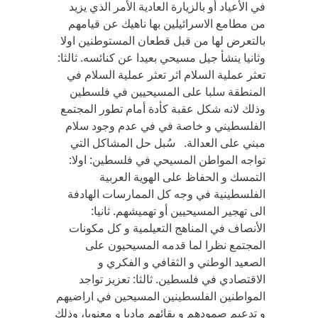
في الأعياد أو بالزيارة العادية الأمر الذي يزيد
من مطامع الاسرائيلين بها ناهيك عن قيامهم
بالتعرض لها من قبل قطعان المستوطنين اولا
وثانيا ينشأ جيل مسيحي بعيدا عن كنائسه. ثالثا:
تعثر عملية السلام اثر تعثر عملية السلام في
المنطقة سلبا على المسيحيين في فلسطين
وذلك لانه شكل عقبة كأدة أمام تطور المجتمع
الفلسطيني و خاصة في في عدم وجود سلام
مبني على العدالة. سُبل حل المشاكل التي
تواجه المواطن المسيحي في فلسطين: اولا:
التمسك و الحفاظ على الهوية العربية
الفلسطينية في وجه كل الممارسات الهادفة
الى تهجير المسيحيين أو تهميشهم. ثانيا:
الأنصاف في المناهج التعيلمية و كل مكونات
المجتمع نظرا لما قدمه المسيحيون على
الصعيد الوطني و الثقافي و الفكري و
الاقتصادي في فلسطين. ثالثا: تعزيز تواجد
المواطنين الفلسطينين المسيحين في اراضيهم
و تدعيم صمودهم و بقائهم ماديا و معنويا، وذلك