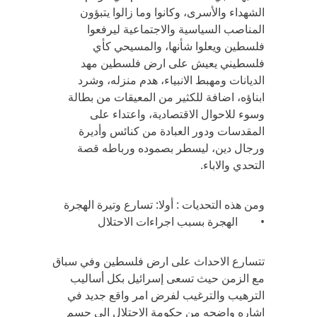
الشهداء والأسرى، وكانوا وما زالوا يتبؤون
المناصب السياسية والاجتماعية ليرفعوا
فلسطين ويعلوا شأنها، والمسيحي كأي
فلسطيني يعيش على ارض فلسطين مهد
الديانات ومهبط الانبياء، هدم منزله، وشرد
ابناؤه، اضافة للكثير من المعيقات من بطالة
وسوء للاحوال الاقتصادية، واعتداء على
المقدسات ودور العبادة من كنائس وأديرة
ورجال دين، ليسطر بصموده ورباطه قصة
التحدي والاباء.
ومن هذه التحديات : أولا: تسارع وتيرة الهجرة
• الهجرة بسبب اجراءات الاحتلال
تتسارع الاحداث على ارض فلسطين وفي سباق
مع الزمن حيث تسعى إسرائيل بكل أساليب
الترهيب والترغيب لفرض امر واقع جديد في
اشاره واضحه من حكومة الاحتلال الى حسم