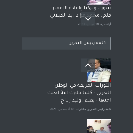
سوريا وتركيا واعادة الاعمار -
قلم : محمد فؤاد زيد الكيلاني
آراء حرة
18 فبراير، 2023
كلمة رئيس التحرير
بعد معارك قضائية طاحنة كتب
وترافع فيها بنفسه مرة اخرى..
الشيخ طارق يوسف يقهر
الحكومة الأمريكية ، فأعطوه
الثورات المزيفة في الوطن
الجنسية عن يد وهم صاغرون،
العربي - كلما جاءت امة لعنت
آراء حرة
,
مختارات
7 أبريل، 2023
اختها - بقلم : وليد ربا ح
كلمة رئيس التحرير
,
مختارات
18 أغسطس، 2021