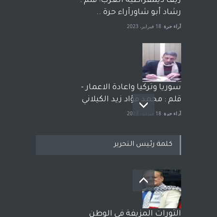
زيف ديمقراطية الغرب! قلم :
رشاد أبو شاورآراء حرة ..
آراء حرة
18 فبراير، 2023
سوريا وتركيا واعادة الاعمار -
قلم : محمد فؤاد زيد الكيلاني
آراء حرة
18 فبراير، 2023
كلمة رئيس التحرير
بعد معارك قضائية طاحنة كتب
وترافع فيها بنفسه مرة اخرى..
الشيخ طارق يوسف يقهر
الحكومة الأمريكية ، فأعطوه
الثورات المزيفة في الوطن