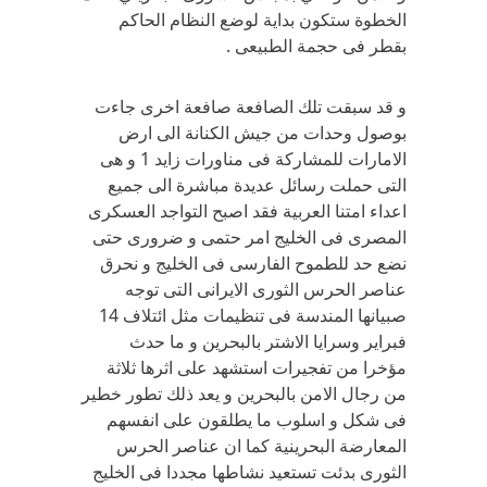
الخطوة ستكون بداية لوضع النظام الحاكم
بقطر فى حجمة الطبيعى .
و قد سبقت تلك الصافعة صافعة اخرى جاءت
بوصول وحدات من جيش الكنانة الى ارض
الامارات للمشاركة فى مناورات زايد 1 و هى
التى حملت رسائل عديدة مباشرة الى جميع
اعداء امتنا العربية فقد اصبح التواجد العسكرى
المصرى فى الخليج امر حتمى و ضرورى حتى
نضع حد للطموح الفارسى فى الخليج و نحرق
عناصر الحرس الثورى الايرانى التى توجه
صبيانها المندسة فى تنظيمات مثل ائتلاف 14
فبراير وسرايا الاشتر بالبحرين و ما حدث
مؤخرا من تفجيرات استشهد على اثرها ثلاثة
من رجال الامن بالبحرين و يعد ذلك تطور خطير
فى شكل و اسلوب ما يطلقون على انفسهم
المعارضة البحرينية كما ان عناصر الحرس
الثورى بدئت تستعيد نشاطها مجددا فى الخليج