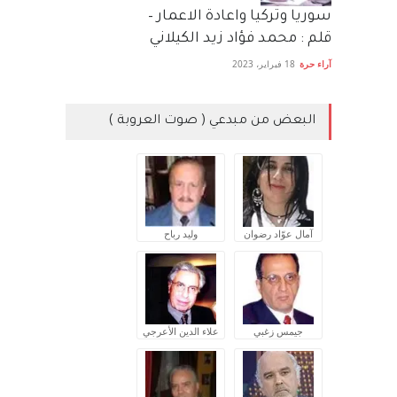
سوريا وتركيا واعادة الاعمار –
قلم : محمد فؤاد زيد الكيلاني
آراء حرة
18 فبراير، 2023
البعض من مبدعي ( صوت العروبة )
آمال عوّاد رضوان
وليد رباح
جيمس زغبي
علاء الدين الأعرجي