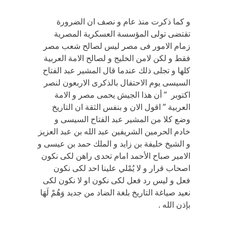
و كما ذكرت منذ عام و نصف ان الضرورة
تقتضى تولى المؤسسة العسكرية المصرية
زمام الامور فى مصر ليس لصالح شعب مصر
فقط و لكن لامن الخليج و لصالح الامة العربية
كلها و تجلى ذلك عندما قال المشير عبد الفتاح
السيسى يوم الاحتفال بالذكرى الاربعون لنصر
اكتوبر ” أن هذا الجيش يحمى مصر و الامة
العربية ” اقول الان و بنفس الثقة ان التاريخ
وضع كلا من المشير عبد الفتاح السيسى و
خادم الحرمين الشريفين عبد الله بن عبد العزيز
و الشيخ خليفة بن زايد و الملك حمد بن عيسى و
الامير صباح الأحمد امام تحدى راهن لكى نكون
اصحاب قرار و لا يُمْلي علينا احد لكى نكون
فعل و ليس رد فعل لكى نكون او لا نكون لكى
نعيد صياغة التاريخ بلغة الضاد من جديد وَهُمْ لَهَا
بإذن الله .