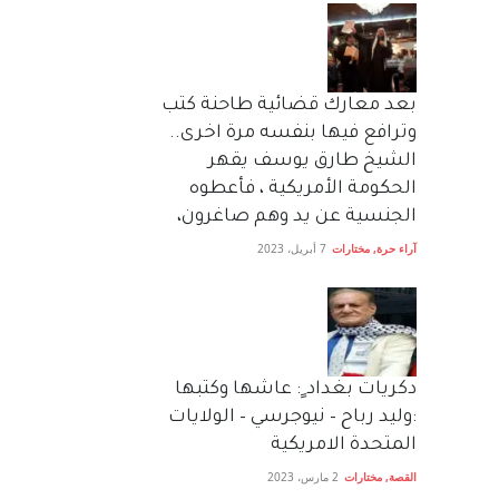
بعد معارك قضائية طاحنة كتب
وترافع فيها بنفسه مرة اخرى..
الشيخ طارق يوسف يقهر
الحكومة الأمريكية ، فأعطوه
الجنسية عن يد وهم صاغرون،
آراء حرة
,
مختارات
7 أبريل، 2023
دكريات بغداد ٍ: عاشها وكتبها
:وليد رباح – نيوجرسي – الولايات
المتحدة الامريكية
القصة
,
مختارات
2 مارس، 2023