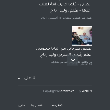
الجنسية عن يد وهم صاغرون،
العربي - كلما جاءت امة لعنت
آراء حرة
,
مختارات
7 أبريل، 2023
اختها - بقلم : وليد ربا ح
كلمة رئيس التحرير
,
مختارات
18 أغسطس، 2021
بعض ذكرياتي مع البابا شنودة :
بقلم رئيس التحرير : وليد رباح
فن وثقافة
,
كلمة رئيس التحرير
,
مختارات
28 أغسطس، 2021
للأعلى
Copyright ©
ArabVoice
| By
WebTix
افتتاحية صوت العروبة : شهادة
خلو من الارهاب - بقلم : وليد
للإعلان معنا
للاتصال بنا
دخول
رباح