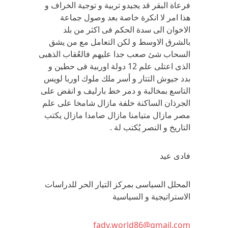
فرعاة البقر قد يجيدو تربية و توجية الخراف و
هذا امر لا انكرة خاصة بعد وصول جماعة
الاخوان الى سدة الحكم فى اكثر من بلد
بالشرق الاوسط و لكن التعامل مع من يشق
السحاب شئ صعب جدا عليهم فالعُقاب الذهبى
الذى اعتلى علم 12 دولة اوربية فى حطين و
بدد جيوش التتار و أسر ملك ملوك اوربا لويس
التاسع بمخالبة و دمر خط بارليف و انقض على
الجرذان الساكنة خلفة مازال شامخا على علم
مصر مازال متيامنا مازال صامدا مازال يكتب
التاريخ و النصر يُكتب لة .
فادى عيد
المحلل السياسى بمركز التيار الحر للدراسات
الاستراتيجية و السياسية
fady.world86@gmail.com