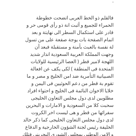
.
فالقلم ذو الخط العربى اتضحت خطوطة
الحمراء للجميع و أثبت انة ذو رأى قومى حر و
قادر على استكمال السطر الى نهايتة و بعد
اتمام الصفحة بات يوجة صفعة على من تسول
لة نفسة بالعبث بأمنة و مستقبلة فبعد أن
وجهت المملكة العربية السعودية انذار شديد
اللهجة لامير قطر ( العصا الرئيسية للولايات
المتحدة فى المنطقة ) لكى يكف عن افعالة
الصبيانية التأمرية ضد امن الخليج و مصر و ما
تقوم بة قطر من دعم الحوثيين فى اليمن و
خلايا الاخوان النائمة فى الخليج و احتواء افراد
مطلوبين لدى دول مجلس التعاون الخليجى
سحبت كلا من السعودية و الامارات و البحرين
سفرائها من قطر و هى ليست اخر الكروت
لدى دول مجلس التعاون الخليجى كما ذكر خالد
الخليفة رئيس لجنة الشؤون الخارجية و الدفاع
و الامن الوطني بمجلس الشورى البحريني فتلك