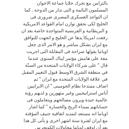
بالتزامن مع تحرك خلايا جماعة الاخوان
المسلمون النائمة و التى تدار من الدوحة . كما
ان التواجد العسكرى المصرى ضرورى فى
الخليج لكى نحقق توازن امام القواعد الامريكية
و البريطانية و الفرنسية المتواجدة خاصة بعد ان
رفعت امريكا يدها عن الخليج و اتجهت للتوافق
مع ايران بشكل مباشر و هو الامر الذى جعل
اوباما يقولها صراحة فى المقابلة التى اجريت
معة على هامش مؤتمر ايباك السنوى عندما
قال ” على شركاء الولايات المتحدة من السنّة
في منطقة الشرق الاوسط قبول التغيير المقبل
في علاقة الولايات المتحدة مع ايران ” ثم
اضاف ممتدحا نظام الخومينى ” ان الايرانيين
أناس استراتيجيين وغير متهورين و لديهم رؤية
عالمية جيدة ويرون مصالحهم ويتعاملون فى
حساباتهم بمبداء الربح والخسارة ” كما اشار
اوباما انه مستعد لتمديد اتفاقية جنيف المؤقتة
مع ايران لفترة ستة اشهر اخرى و يأتى كل هذا
بعد أن اوقف اوباما محاولات الكونجرس