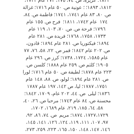
١٨٣٣؛ عزيزة، ص. ٧٤، ١٧٥، ٢٧٣ عام ١٧٣٣،
١٨١٢، ١٨٩٣؛ ؛ عونية ص. ٥٠ عام ١٧١٦؛ غزالة
ص. ٨٠، ٨٣ عام ١٧٤١، ١٧٤١؛ فاطمة ص. ٨٤،
١٧٤ عام ١٧٤٢، ١٨١١؛ فرح ص. ١٥٥ عام
١٧٩٦؛ فرحة ص. ص. ٧٠، ١٠٣، ١١٩ عام
١٧٣٣، ١٧٥٨، ١٧٦٨؛ فريدة ص. ٢٨١ عام
١٨٩٤؛ فيكتوريا ص. ٢٨١ عام ١٨٩٤؛ قادون،
ص. ٢٠٢ عام ١٨٤٢؛ قمر ص. ٢٢، ٥٨، ٧٦، ٧٧
عام ١٥٨٥، ١٧٢٤، ١٧٣٨؛ كرز ص. ٢٩٦ عام
١٩٠٥؛ كلثم ص. ٢٥٩ عام ١٨٨٨؛ كلسن ص.
٢٢٣ عام ١٨٧٨؛ لطيفة ص. ٥٠ عام ١٧١٦؛ لورا
ص. ٢٨١ عام ١٨٩٤؛ لولو، ص. ٨٨، ١٤٨ عام
١٧٥١، ١٧٨٧؛ ليا، ص ١٤٢، ١٩٧ عام ١٧٨٧
١٨٣٦؛ ليلى ص. ٤٤، ٢٠٢ عام، ١٧٠٩، ١٨٤٢؛
محسنة ص، ٨٤ عام ١٧٤٣؛ مرحبا ص. ٢٦، ٤٠،
٥٨، ٦٤، ١٨٥، ٢١٩، عام ١٦٨٩، ١٧٠٢،
١٧٢٧،١٧٢٩، ١٨٧٤؛ مريم ص. ٧٤، ٨٦، ٩٢،
٩٧، ١٠٧، ١١١، ١١٩، ١٢٤، ١٢٦، ١٤١، ١٤٥،
١٤٦، ١٤٧، ١٤٨، ١٥٠، ١٦٥، ٢٢٣، ٢٥٩، ٢٧٣،