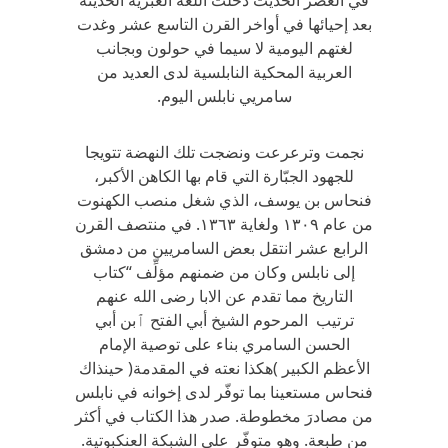
في العصر الحديث دخلت اللغة العبرية الحديثة
بعد إحيائها في أواخر القرن التاسع عشر وغدت
لغتهم اليومية لا سيما في حولون وبجانب
العربية المحكية النابلسية لدى العديد من
سامريي نابلس اليوم.
نجمت وترعرعت ونضجت تلك النهضة تتويجا
للجهود الجبّارة التي قام بها الكاهن الأكبر،
فنحاس بن يوسف، الذي شغل منصب الكهنوت
من عام ١٣٠٩ ولغاية ١٣٦٣. في منتصف القرن
الرابع عشر انتقل بعض السامريين من دمشق
إلى نابلس وكان من ضمنهم مؤلِّف “كتاب
التاريخ مما تقدم عن الابا رضى الله عنهم
ترتيب المرحوم الشيخ أبي الفتح ٱبن أبي
الحسن السامري بناء على توصية الإمام
الأعظم الكبير )هكذا نعته في المقدمة( حينذاك
فنحاس مستعينا بما توفّر لدى إخوانه في نابلس
من مصادرَ مخطوطة. صدر هذا الكتاب في أكثر
من طبعة. وهو متوفّر على الشبكة العنكبوتية.