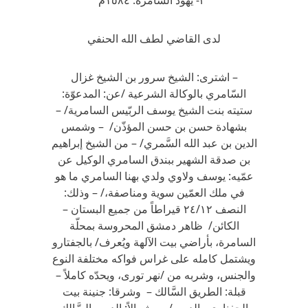
“٣- يهودُ السامرة: ١٥٨٤م
لدى القاضي لطف الله الحنفي
– اشترى: الشيخ سرور بن الشيخ غزال
السّامري بالوكالة الشرعية /عن: المدعوّة:
ستيته بنت الشيخ يوسف الربّيس السامرية/ –
بشهادة حسن بن حسن المؤذّن/ – وشمس
الدين بن عبد الله السَّمري/ – من الشيخ إبراهيم
بن صدقة الشهير ببندق السامري الوكيل عن
عمّيه: يوسف ولاوي ولدي بهنا السامري ما هو
في ملك العمّين سوية ومناصفة،/ – وذلك:
النصف ٢٤/١٢ قيراطاً من جميع البستان –
الكائن/ ظاهر دمشق المحروسة بمحلّة
السامرة، بأراضي بيت الآلهة ويُعرف/ بالجفتارو
ويشتمل كامله على غراس فواكه مختلفة النوع
والجنس، وشربه من /نهر تورى، ويحدّه كاملاً –
قبلة: الطريق السَّالك – وشرقا: جنينة بيت