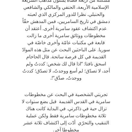
مشكّلة من أربعة قضاة يمثلون مذاهب الشريعة
الإسلامية الأربعة، الحنفي والمالكي والشافعي
والحنبلي. نظرا للدور المركزي الذي لعبته
دمشق في تاريخ السامريين، فمن المدهش حقّاً
عدم اكتشاف عقود سامرية أخرى. أعتقد أن
مخطوطات ووثائق سامرية أخرى ما زالت
قابعة في مكتبات عامّة وأخرى خاصّة في
سوريا. على الباحثين البحث عن مثل هذه الموادّ
القديمة في كل فرصة سانحة. قال الحاخام
اسحق نافتا: “اذا قال لك شخص: كددتُ ولم
أجد، لا تصدّق؛ لم أسع ووجدتُ، لا تصدّق؛ كددتُ
ووجدتُ، صدِّق”!.
تجربتي الشخصية في البحث عن مخطوطات
سامرية في القدس القديمة قبل بضع سنوات لا
تزال حية في ذاكرتي. في البداية كانت هناك
ثلاثة مخطوطات سامرية فقط ولكن عملية
التنقيب والتحرّي أدّت إلى اكتشاف ثلاثة عشر
مخطوطا آخر.