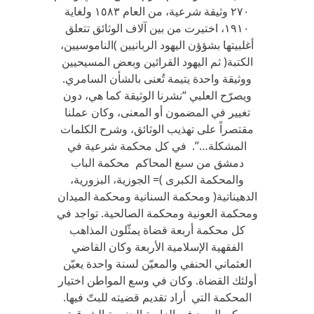
٢٧٠ وثيقة شرعية، من العام ١٥٨٣ ولغاية
١٩١٠، اختيرت من بين آلاف الوثائق تتعلق
أغلبيتها بشؤؤن اليهود الربانيين )الناموسيين،
الكتبة( ثم اليهود القرائين وبعض المسيحيين
ووثيقة واحدة يتيمة تُعنى بالشأن السامري.
ويصرّح العلبي “نشرنا الوثيقة كما هي، دون
تغيير في المضمون أو المعنى، وكان عملنا
مقتصراً على تهذيب الوثائق، وشرح الكلمات
المشكلة…”. في كل محكمة شرعية في
دمشق من سبع المحاكم محكمة الباب
والمحكمة الكبرى )= الجوزية، البزورية،
الدهيناتية( ومحكمة السنانية ومحكمة الميدان
ومحكمة العونية ومحكمة الصالحية. تواجد في
كل محكمة أربعة قضاة يمثّلون المذاهب
الفقهية الإسلامية الأربعة وكان القاضي
العثماني الحنفي والمعيّن لسنة واحدة يعيّن
أولئك القضاة. وكان في وسع المواطن اختيار
المحكمة التي أراد تقديم قضيته للبتّ فيها.