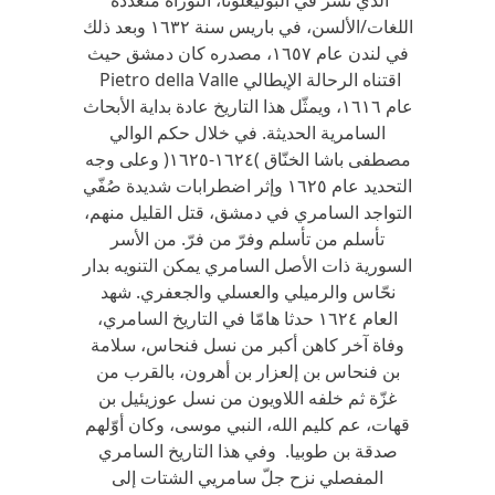
الذي نُشر في البوليغلوتا، التوراة متعددة
اللغات/الألسن، في باريس سنة ١٦٣٢ وبعد ذلك
في لندن عام ١٦٥٧، مصدره كان دمشق حيث
اقتناه الرحالة الإيطالي Pietro della Valle
عام ١٦١٦، ويمثّل هذا التاريخ عادة بداية الأبحاث
السامرية الحديثة. في خلال حكم الوالي
مصطفى باشا الخنّاق )١٦٢٤-١٦٢٥( وعلى وجه
التحديد عام ١٦٢٥ وإثر اضطرابات شديدة صُفّي
التواجد السامري في دمشق، قتل القليل منهم،
تأسلم من تأسلم وفرّ من فرّ. من الأسر
السورية ذات الأصل السامري يمكن التنويه بدار
نحّاس والرميلي والعسلي والجعفري. شهد
العام ١٦٢٤ حدثا هامّا في التاريخ السامري،
وفاة آخر كاهن أكبر من نسل فنحاس، سلامة
بن فنحاس بن إلعزار بن أهرون، بالقرب من
غزّة ثم خلفه اللاويون من نسل عوزيئيل بن
قهات، عم كليم الله، النبي موسى، وكان أوّلهم
صدقة بن طوبيا. وفي هذا التاريخ السامري
المفصلي نزح جلّ سامريي الشتات إلى