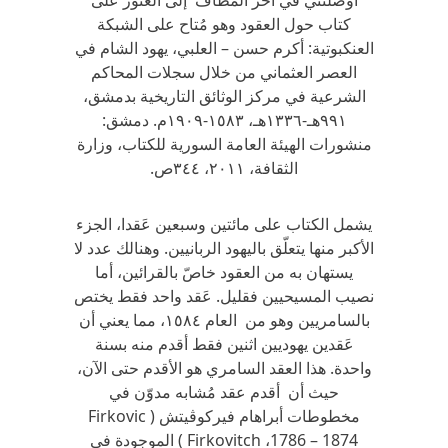
أوصلتني في آخر المطاف إلى العثور على
كتاب حول العقود وهو مُتاح على الشبكة
العنكبوتية: أكرم حسن – العلبي، يهود الشام في
العصر العثماني من خلال سجلات المحاكم
الشرعية في مركز الوثائق التاريخية بدمشق،
٩٩١هـ-١٣٣٦هـ، ١٥٨٣-١٩٠٩م. دمشق:
منشورات الهيئة العامة السورية للكتاب، وزارة
الثقافة، ٢٠١١، ٣٤٤ص.
يشمل الكتاب على مائتين وسبعين عَقدا، الجزء
الأكبر منها يتعلّق باليهود الربانيين. وهنالك عدد لا
يستهان به من العقود خاصّ بالقرائين، أما
نصيب المسيحيين فقليل. عَقد واحد فقط يختص
بالسامريين وهو من العام ١٥٨٤، مما يعني أن
عَقدين يهوديين اثنين فقط أقدم منه بسنة
واحدة. هذا العقد السامري هو الأقدم حتى الآن،
حيث أن أقدم عقد مُشابه مدوّن في
مخطوطات أبراهام فيركوڤيتش ( Firkovic
Firkovitch ،1786 – 1874 ) الموجودة في