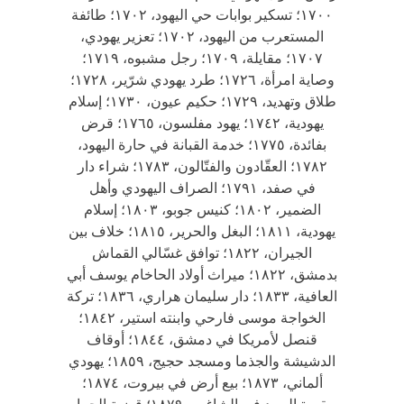
١٧٠٠؛ تسكير بوابات حي اليهود، ١٧٠٢؛ طائفة
المستعرب من اليهود، ١٧٠٢؛ تعزير يهودي،
١٧٠٧؛ مقايلة، ١٧٠٩؛ رجل مشبوه، ١٧١٩؛
وصاية امرأة، ١٧٢٦؛ طرد يهودي شرّير، ١٧٢٨؛
طلاق وتهديد، ١٧٢٩؛ حكيم عيون، ١٧٣٠؛ إسلام
يهودية، ١٧٤٢؛ يهود مفلسون، ١٧٦٥؛ قرض
بفائدة، ١٧٧٥؛ خدمة القبانة في حارة اليهود،
١٧٨٢؛ العقّادون والفتّالون، ١٧٨٣؛ شراء دار
في صفد، ١٧٩١؛ الصراف اليهودي وأهل
الضمير، ١٨٠٢؛ كنيس جوبو، ١٨٠٣؛ إسلام
يهودية، ١٨١١؛ البغل والحرير، ١٨١٥؛ خلاف بين
الجيران، ١٨٢٢؛ توافق غسّالي القماش
بدمشق، ١٨٢٢؛ ميراث أولاد الحاخام يوسف أبي
العافية، ١٨٣٣؛ دار سليمان هراري، ١٨٣٦؛ تركة
الخواجة موسى فارحي وابنته استير، ١٨٤٢؛
قنصل لأمريكا في دمشق، ١٨٤٤؛ أوقاف
الدشيشة والجذما ومسجد حجيج، ١٨٥٩؛ يهودي
ألماني، ١٨٧٣؛ بيع أرض في بيروت، ١٨٧٤؛