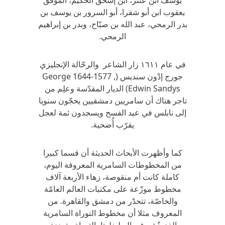
يوسف ابن عنتر، ابن إسحق الحكيم، الموفق
يعقوب ابن أبو شقرا، أبو السرور بن يوسف بن
بدر الرمحي، عبد الله بن صبّاح، وبدر بن إبراهيم
الرمحي.
في عام ١٦١١ زار الشاعر والرحّالة الإنجليزي
جورج إدْون سنديس (, 1577-1644 George
Edwin Sandys) الديار المقدّسة وعلِم من
تاجر هناك أن سامريين دمشقيين يحجّون سنويا
إلى نابلس في عيد الفسح ويسجدون ثمة لعجل
يقرّب أُضحية.
كما وأظهرت الأبحاث الحديثة أن قسما كبيرا
من المخطوطات السامرية المعروفة اليوم،
كاملة كانت أم منقوصة، زهاء الأربعة آلاف
مخطوط موزّعة على مكتبات العالم العامّة
والخاصّة، تتحدّر من دمشق والقاهرة. من
المعروف مثلا أن مخطوط التوراة السامرية