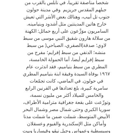
شخصا مناصفة تقريبا، في نابلس بالقرب من
جبلهم المقدس جريزيم وفي مدينة حولون
جنوب تل أبيب، وهنالك بعض الأسَر التي تعيش
خارج هاتين المدينتين مثل أشدود وبنيامينه.
السامريون موَزَّعون على أربع حمائل: الكهنة
من سلالة هارون شقيق النبي موسى من سبط
لاوي؛ صدقة)الصفري، الصباحي( من سبط
منشه؛ الدنفي من سبط إفرايم؛ مفرج من
سبط إفرايم أيضا، أما الحمولة الخامسة،
المطري من سبط بنياميم، فقد اندثرت عام
١٩٦٧ بوفاة السيدة وفيقة ابنة بنياميم المطري
في حولون. في الماضي، كانت تجمّعات
سامرية كبيرة، بلغ تعدادها في القرنين الرابع
والخامس للميلاد أكثر من مليون نسمة،
وتوزّعت على بقعة جغرافية مترامية الأطراف،
سوريا الكبري وحتى شمال مصر وشمال البحر
الأبيض المتوسط، شملت ضمن ما شملت مدنا
وأماكن مثل الإسكندرية والفيوم وعسقلان
وسبسطية وعمواس وجبل نيڤو وقيساريا وبيت