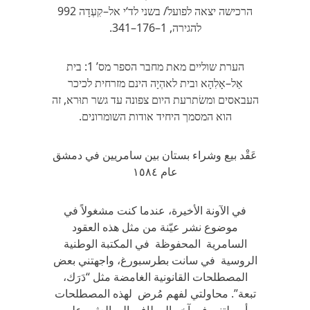
הרכישה יצאה לפועל/ בשני לד‘י אל–קִעְדָה 992
להגירה, 1–176–341.
הערת שוליים מאת מחבר הספר מס’ 1: בית
אַל–אָלִהָא ובית לאהְיָה הינם מזרחית לכיכר
העבאסים ומשׂתרעת היום צפונה עד גשר תוּרא, זה
הוא המסמך היחיד אודות השומרונים.
عَقْد بيع وشراء بستان بين سامريين في دمشق
عام ١٥٨٤
في الآونة الأخيرة، عندما كنت مشغولاً في
موضوع نشر عيّنة من مثل هذه العقود
السامرية المحفوظة في المكتبة الوطنية
الروسية في سانت بطرسبورغ، واجهتني بعض
المصطلحات القانونية الغامضة مثل “دَرَك،
تبعة”. محاولتي لفهم مُرض لهذه المصطلحات