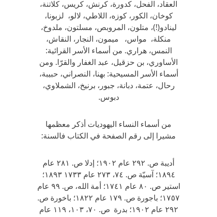
العقاد، الفحل، كدورة، كرنش، كريس، كلاتنة،
كوخان، الكور، كوزه، اللاطي، لالو، لزبونا،
لينادو(!)، متلون، المروبص، مسلتون، ملدوخ،
منكلة، مواس، ميمون، النجار، النقاش،
النمس، هراري. من أسماء الأسر القرائية:
الأساوري، بن حزقيل، عبد الغفار والقرّا. ومن
أسماء الأسر المسيحية: بهنا، النصراني، حبيبة،
رحال، عتمة، دبانة، جبور، برنيخ، الشملاوي،
دبوس.
من أسماء النساء اليهوديات أذكر معظمها
مشيرا إلى رقم الصفحة في الكتاب فالسنة:
أديبة ص. ٢٩٢ عام ١٩٠٢؛ إدلا ص. ٢٨١ عام
١٨٩٤؛ آسيّة ص. ٧٤، ٢٧٣ عام ١٧٣٣ ١٨٩٣؛
استير ص. ٨٠ عام ١٧٤١؛ أمة الله، ص. ٩٩ عام
١٧٥٧؛ باجورة ص. ١٧٩ عام ١٨٢٢؛ باخورة ص.
٢٩٢ عام ١٩٠٢؛ بدرة ص. ٧٠، ١٠٣، ١١٩ عام