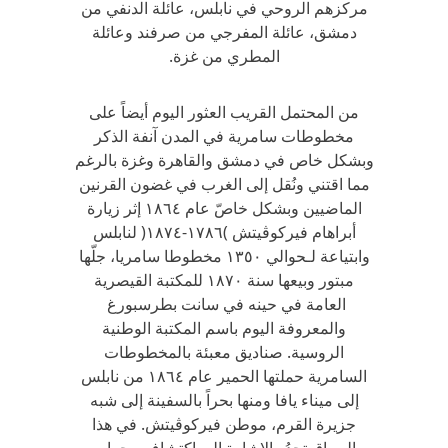
مركزهم الروحي في نابلس، عائلة الدنفي من
دمشق، عائلة المفرجي من صرفند وعائلة
المطري من غزة.
من المحتمل القريب العثور اليوم أيضاً على
مخطوطات سامرية في المدن آنفة الذكر
وبشكل خاص في دمشق والقاهرة وغزة بالرغم
مما اقتني ونُقل إلى الغرب في غضون القرنين
الماضيين وبشكل خاصّ عام ١٨٦٤ إثر زيارة
أبراهام فيركوڤيتش )١٧٨٦-١٨٧٤( لنابلس
وابتياعة لـحوالي ١٣٥٠ مخطوطا سامريا، جلّها
مبتور وبيعها سنة ١٨٧٠ للمكتبة القيصرية
العامة في حينه في سانت بطرسبورغ
والمعروفة اليوم باسم المكتبة الوطنية
الروسية. صناديق معبئة بالمخطوطات
السامرية حملتها الحمير عام ١٨٦٤ من نابلس
إلى ميناء يافا ومنها بحراً بالسفينة إلى شبه
جزيرة القرم، موطن فيركوڤيتش. في هذا