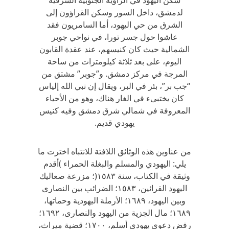
سكن اليهود في الزاوية الجنوبية الشرقية
لدمشق، داخل السور وسكن القراؤون إلى
الشرق من حي اليهود، أما السامريون فقد
عاشوا حول جسر تورا، في نواحي جوبر
الشمالية حيث كان كنيسهم، عند عقدة القابون
اليوم، على بعد ثلاثة كيلومترات من ساحة
المرجة في مركز دمشق. و”جوبر” مشتق من
“جب بر”، بئر في البر، ويقال إن نبي الله إلياس
كان يختبىء في الغار هناك، وهو من الأحياء
المعروفة في شمالي شرق دمشق وفيه كنيس
يهودي قديم.
من عناوين هذه الوثائق اللافتة للانتباه اخترت ما
يلي: اليهودي والمسلم والبغلة الحمراء )أقدم
وثيقة في الكتاب، سنة ١٥٨٣(؛ مزرعة صعاليك
اليهود القرائين، ١٥٨٣؛ الضرائب بين النصارى
وبين اليهود، ١٦٨٩؛ الأرملة اليهودية وحماتها،
١٦٨٩؛ مال الجزية من اليهود والنصارى، ١٦٩٢؛
رفض دعوى يهودي أسلم، ١٧٠٠؛ قضية ميراث،