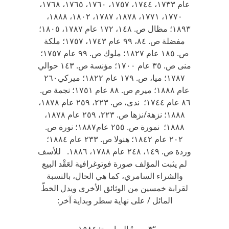
عام ١٧٣٣، ١٧٤٤، ١٧٥٧، ١٧٦٠، ١٧٦٥، ١٧٦٨،
١٧٧٠، ١٧٧١، ١٨٧٨، ١٧٨٧، ١٨٠٢، ١٨٨٨،
١٨٩٣؛ مظال ص. ١٤٨، ١٧٢ عام ١٧٨٧، ١٨٠٥؛
مفضلة ص. ٨٤، ٩٩ عام ١٧٤٣، ١٧٥٧؛ ملكة
ص. ١٨٥ عام ١٨٢٧؛ ملوك ص. ٩٩ عام ١٧٥٧؛
منى ص. ٣٥ عام ١٧٠٠؛ مؤنسة ص. ١٤٣ حوالي
١٧٨٧؛ ميا، ص. ١٧٩ عام ١٨٢٢؛ ميركي٢٦٠
عام ١٨٨٨؛ ميرم ص. ٨٨ عام ١٧٥١؛ نجمة ص.
٨٦ عام ١٧٤٤؛ ندى، ص. ٢٢٣، ٢٥٩ عام ١٨٧٨،
١٨٨٨؛ نزهة/نزها ص. ٢٢٣، ٢٥٩ عام ١٨٧٨،
١٨٨٨؛ نمورة ص. ٢٥٥ عام١٨٨٧؛ نورة ص.
٢٠٢ عام ١٨٤٢؛ هنولا ص. ٢٣٣ عام ١٨٨٤؛
وردة ص. ١٤٩، ٢٤٨ عام ١٧٨٨، ١٨٨٦. للأسف
لم يثبت المؤلف صورة فوتوغرافية لعَقْد البيع
والشراء السامري، كما هي الحال، بالنسبة
لقرابة خمسين من الوثائق الأخرى ويدل الخطّ
المائل / على نهاية سطر وبداية آخر: