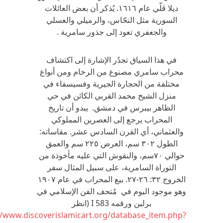
ديلا ڤلّي عام ١٦١٦. يُذكر أن بعض العائلات
السورية مثل النحّاس، والرميلي والعسلي
والجعفري تعود إلى جذور سامرية .
في هذا السياق تجدُر الإشارة إلى اكتشاف
محراب سامري مصنوع من الرخام ومن أنواع
مختلفة من الحجارة الجيرية وفسيسفاء في
منزل الشيخ محمد القربي الكائن في حي
الظاهر بيبرس في دمشق. يبدو أن تاريخ
المحراب يرجع إلى العصرين المملوكي
والعثماني، أي القرن السادس عشر. مقاساته:
الطول ٣٠٢ سم، العرض ٢٢٥ سم والعمق
حوالي ٧٠سم، والنقوش التي عليه مأخوذة من
التوراة السامرية، على سبيل المثال سفر
الخروج ٣٢: ٢٦-٢٧. بيع المحراب في عام ١٩٠٧
وهو موجود اليوم في مُتحف الفن الإسلامي في
برلين ورقمه I 583 (انظر
http://www.discoverislamicart.org/database_item.php?