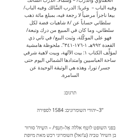
الحفناوي والدرب/ – وشمالاً: الدرب السَّالك
وفيه الباب – وغربا: الدرب السَّالك وفيه الباب/
بيعا ناجزاً مرضياً لا رجعة فيه، بمبلغ مائة ذهب
سلطاني حساباً عن /٨ شاهيات فضة لكل
سلطاني، وما كان في المبيع من درك وتبعة/
فهو على الموكّلة، وثبت البيع/ في ثاني ذي
القعدة ٩٩٢هـ ١-١٧٦-٣٤١”. ملحوظة هامشية
لمؤلِّف الكتاب ١: بيت الآلهة، وبيت لاهية شرقي
ساحة العباسيين وامتدادها الشمالي اليوم حتى
جسر/ تورا، وهذه هي الوثيقة الوحيدة عن
السامرة.
תרגום:
‘‘3–יהודי השומרונים: 1584 לספירה
בפני השופט לוטְף אללה אַל–חַנַפי/ – השֵיח‘ סוּרוּר
בן השיח‘ טביה (ע‘זאל) השומרוני רכש מאת מיופת