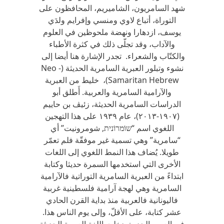
شهد السامريون، الشاميريم، المحافظون على
التوراة، أتباع لاوي ومنسي وإفرايم ولدَي
يوسف، ازدهارا ونهضة ملحوظين في العلوم
والآداب، وقد تجلّى ذلك في كثرة الأطباء
والكتّاب والشعراء. تجدر الإشارة هنا أيضا إلى
نشوء وتبلور العبرية السامرية الحديثة (Neo -
Samaritan Hebrew)، خليط من العبرية
والآرامية السامرية والعربية. أَطلق أبو
الدراسات السامرية الحديثة، زئيڤ بن حاييم
(١٩٠٧-٢٠١٣)، عام ١٩٣٩ على هذا التهجين
اللغوي اسم “שוֹמרוֹנית, شومرونيت” أي
“سامرية” وهي تسمية غير موفقّة فلم تعمّر
طويلا. يُضاف هذا النمط اللغوي إلى اللغات
الأخرى التي استخدمها السمرة حديثا وكتابة
ابتداءً من العبرية السامرية التوراتية فالآرامية
السامرية وهي لهجة آرامية فلسطينية غربية
فاليونانية فالعربية منذ بداية القرن الحادي
عشر كتابة، على الأقلّ، وإلى يوم الناس هذا.