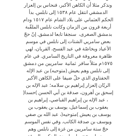
ونذكر مثلا أن الكاهن الأكبر، فنحاس بن إلعزار
الدمشقي انتقل عام ١٥٣٨ إلى نابلس. بدأ
الحكم العثماني على بلاد الشام عام ١٥١٧ ودام
أربعة قرون من الزمان وكانت نابلس الملقّبة
بدمشق الصغرى، سنجقا تابعا لدمشق. إنّ حجّ
بعض سامريي الشتات إلى نابلس في موسم
الأعياد وبخاصّة في عيد الفسح، القربان، لهي
ظاهرة معروفة في التاريخ السامري. في عام
١٥٧٥م مثلاً سافر ثمانية سامريين من دمشق
إلى نابلس وهم يعيش (متوحيه) بن عبد الإله
الحفتاوي الذي حلّ ضيفا على الكاهن الأكبر
الربّان إلعزار إبراهيم بن سلامه؛ عبد الإله بن
إسحق بن أهرون، صدقة بن أبي الحسن )حسدا(
، عبد الإله بن إبراهيم القباصي، إبراهيم بن
يعقوب بن إسماعيل، يوسف بن يعقوب بن
يوسف بن يعيش )متوحيه(، عبد الله بن صفي
ويوسف بن صدقة الكاتب. وفي نفس الموسم
حجّ ستة سامريين من غزة إلى نابلس وهم