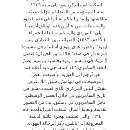
المكتبة آنفة الذكر، يعود إلى سنة ١٦٤٩.
سلسلة متنوّعة من القضايا والنزاعات تمّت
مناقشتها وإصدار الحكم بشأنها في هذه العقود
والمستندات. من عناوين هذه الوثائق أنوه بما
يلي: “اليهودي والمسلم والبغلة الحمراء
(الأقدم، ١٥٨٣)، الضرائب بين النصارى وبين
اليهود؛ رفض دعوى يهودي أسلم؛ رجل مشبوه؛
شراء دار في صفد؛ خلاف بين الجيران؛ قنصل
لأمريكا في دمشق؛ يهود بجنسية روسية. يضمّ
العقد السامري ١٤٦ كلمة، جيء به أعلاه كما
هو، تُرجم إلى العبرية، وأضيفت بعض
التوضيحات في الهامش. سبق ذلك عرض
مفصّل للدور المركزي الذي لعبته دمشق في
تاريخ السامريين في خلال العصور الوسطى.
عاش السامريون في دمشق، بدء من العصور
القديمة ولغاية أعمال الشغب التي اندلعت عام
١٦٢٤ والتي تسبّبت بهجرة عائلة الدنفية
المعروفة إلى نابلس. ذكر الرحّالة اليهودي