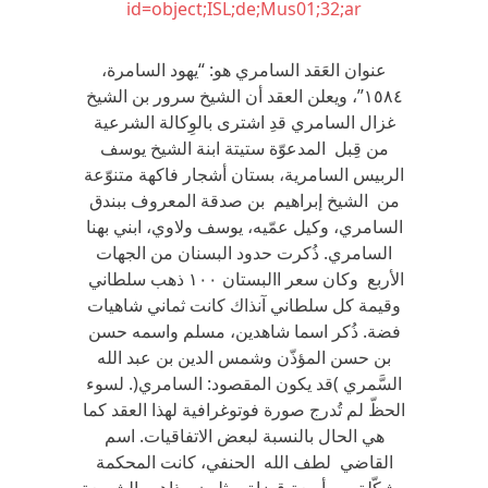
id=object;ISL;de;Mus01;32;ar
عنوان العَقد السامري هو: “يهود السامرة،
١٥٨٤”، ويعلن العقد أن الشيخ سرور بن الشيخ
غزال السامري قدِ اشترى بالوِكالة الشرعية
من قِبل المدعوّة ستيتة ابنة الشيخ يوسف
الربيس السامرية، بستان أشجار فاكهة متنوّعة
من الشيخ إبراهيم بن صدقة المعروف ببندق
السامري، وكيل عمّيه، يوسف ولاوي، ابني بهنا
السامري. ذُكرت حدود البسنان من الجهات
الأربع وكان سعر االبستان ١٠٠ ذهب سلطاني
وقيمة كل سلطاني آنذاك كانت ثماني شاهيات
فضة. ذُكر اسما شاهدين، مسلم واسمه حسن
بن حسن المؤذّن وشمس الدين بن عبد الله
السَّمري )قد يكون المقصود: السامري(. لسوء
الحظّ لم تُدرج صورة فوتوغرافية لهذا العقد كما
هي الحال بالنسبة لبعض الاتفاقيات. اسم
القاضي لطف الله الحنفي، كانت المحكمة