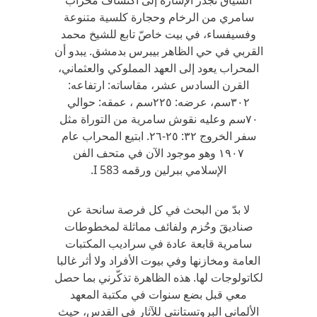
السياق تجدُر الإشارة إلى اكتشاف محراب
سامري من الرخام وحجارة كلسية متنوعة
وفسيفساء، في بيت خاصّ تابع للشيخ محمد
القربي في حي الظاهر بيبرس بدمشق. يبدو أن
المحراب يعود إلى العهد المملوكي والعثماني،
القرن السادس عشر، مقاساته: ارتفاعه:
٣٠٢سم، عرضه: ٢٢٥سم ، عمقه: حوالي
٧٠سم وعليه نقوش سامرية من التوراة مثل
سفر الخروج ٣٢: ٢٥-٢٦. ابتيع المحراب عام
١٩٠٧ وهو موجود الآن في متحف الفن
الإسلامي ببرلين ورقمه I 583.
لا بدّ من البحث في كل فرصة سانحة عن
صناديقَ وحُزم ولفائف مماثلة لمخطوطات
سامرية قابعة عادة في سراديب المكتبات
العامة ومخازنها وفي بيوت الأفراد ولا أثر غالبا
لكاتولوجات لها. هذه الظاهرة تذكّرني بما حصل
معي قبل بضع سنوات في مكتبة المعهد
الألماني البروتستانتي للآثار في القدس، حيث