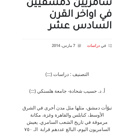
سامريين دمشقيين
في اواخر القرن
السادس عشر
في
دراسات
7 مارس، 2014
التصنيف : دراسات (:::)
أ. د. حسيب شحادة- جامعة هلسنكي (:::)
تبوّأت دمشق، مثلها مثل مدن أخرى في الشرق
الأوسط، كنابلس والقاهرة وغزة، مكانة
مرموقة في تاريخ الشعب السامري. يعيش
السامريون اليوم، البالغ عددهم قرابة الـ ٧٥٠