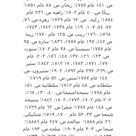
ص. ١٤١ عام ١٧٨٧؛ ريحان ص. ٨٨ عام ١٧٥١؛
ريكا ص. ٤٠ عام ١٧٠٢؛ زاهية ص. ٢٣٦ عام
١٨٨٤؛ زكية، ص. ٦٢ عام ١٧٢٩؛ زهرة ص. ٧٦،
٧٧، ٨٤، ١٠٧، ١١٩ عام ١٧٣٨، ١٧٤٢، ١٧٤٣،
١٧٦٠،١٧٦٨؛ زينب ص. ١٢٥ عام ١٧٧٠؛ زينة
ص ١٤٢، ١٩٧ عام ١٧٨٧، ١٨٣٦؛ سارة ص. ٩٥
عام ١٧٥٧؛ سبستيا ص. ٣٨ عام ١٧٠٢؛ ستوت
ص. ١٢٣، ١٢٦، ١٣٧، ١٤٨، ١٧٦، ٢٠٢، عام
١٧٧٠، ١٧٧١، ١٧٨٣، ١٧ ١٨١٢، ١٨٤٢؛ ستير
ص. ٢٦٩، ٢٩٢ عام ١٨٩٢، ١٩٠٢؛ ستيرون، ص.
١٤٨ عام ١٧٨٧؛ستين ص. ٥٢ عام ١٧١٩؛
سلطانة ص. ٤٨ عام ١٧١٢؛ سلطانية ص. ١٥١
عام ١٧٨٨؛ سمحة/سمحا ص. ٤٠، ١٣٠، ١٦٧،
٢٠٢ عام ١٧٠٢، ١٧٧٣، ١٨٠٢، ١٨٤٢؛ سميحة
ص. ١٤٨ عام ١٧٨٧؛ شقرا ص. ٦٢ عام ١٧٢٩؛
شمعة ص. ٣٣، ٥٢ عام ١٧٠٠، ١٧١٩؛ شنابيكي،
٢٦٠ عام ١٨٨٨؛ صالحة ص. ٢٤٧ عام ١٨٨٨٦؛
صبحا ص. ٣٠٣ عام ١٩٠٩؛ صلحة ص. ١٩٣ عام