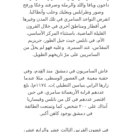
داجون ويافا واللد والرملة وصرفند وعكا ورفح
وصور وطرابلس وبعلبك وحلب وأنطاكيا.
انقرض التواجد السامري في تلك المدن وغيرها
في أقطار ومناطقَ أخرى في خلال القرون
القليلة الماضية، باستثناء المركز الأساسي،
الأم، في نابلس حيث جبل الطور، جريزيم
المقدّس، عند السمرة، وعليه فهو لم يخلُ من
السامريين على مرّ تاريخهم الطويل.
عاش السامريون في دمشقَ منذ القِدم، وفي
حقبة معينة في العصور الوسطى، مثلا عندما
زارها الرابي بنيامين التطيلي )ت. ١١٧٤م(، بلغ
عددهم قرابة الأربعمائة سامري، في حين
اقتصر عددهم في كل من نابلس وقيساريا
آنذاك على ٢٠٠ شخص، كما وتمتعت الطائفة
في دمشق بوجود كاهن أكبر.
في غضون القرنين الثالث عشر والرابع عشر،