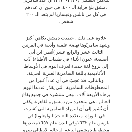
بنيامين التطيلي )١١٣٠-١١٧٣( أن عدد سامريي
دمشق بلغ قرابة الـ ٤٠٠، في حين أن عددهم
في كل من نابلس وقيساريا لم يتعد الـ ٢٠٠
شخص.
علاوة على ذلك ، حظيت دمشق بكاهن أكبرَ
وشهد سامريّوها نهضة علمية وأدبية في القرنين
الثالث عشر والرابع عشر )أنظر: ابن أبي
أصيبعة، عيون الأنباء في طبقات الأطباء( أدّت
إلى بزوغ لغة جديدة تُعرف اليوم في الأوساط
الأكاديمية باللغة السامرية العبرية الحديثة.
وبالتالي، فلا عجبَ في أن عدداً كبيرا من
المخطوطات السامرية التي يقدّر عددها اليوم
بزهاء الأربعة آلاف، وهي منتشرة في جميع بقاع
العالم ، هي متحدرة من دمشق والقاهرة. يكفي
أن نُشير إلى أن التوراة السامرية التي نُشرت
في التوراة متعدّدة اللغات)البوليغلوتا( في
باريس عام ١٦٣٢وفي لندن عام ١٦٥٧مصدرها
مخطوط دمشقي ابتاعه الرحالة الايطالي بيترو