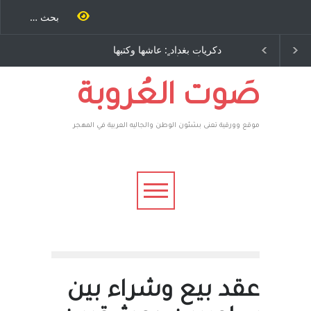
 وكتبها
الاستيطان ومسلسل الخداع
جرسي –
المستمر - قلم : راسم عبيدات
امريكية
صَوت العُروبة
موقع وورقية تعنى بشئون الوطن والجاليه العربية في المهجر
عقد بيع وشراء بين