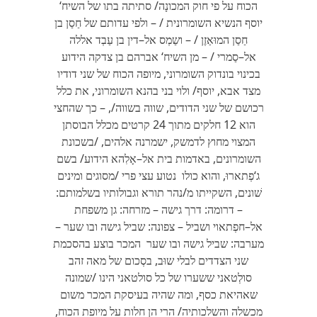
הכוח על פי חוק המכונָה/ סתיתה בתו של השיח‘
יוסף הנשיא השומרונית / – ולפי עדותם של חַסַן בן
חַסַן המוּאַזֶן / – ושַמְס אל–דין בן עַבְד אללה
אל–סַמרי / – מן השיח‘ אברהם בן צדקה הידוע
בכינוי בונדוק השומרוני, מיופה הכוח של שני דודיו
מצד אבא, יוסף/ ולוי בני בהנא השומרוני, את כלל
רכושם של שני הדודים, שווה בשווה/, – כך שהחצי
הוא 12 חלקים מתוך 24 קרטים מכלל הבוסתן
המצוי מחוץ לדמשק, ישמרנה אלהים, /בשכונת
השומרונים, באדמות בית אל–אָלִהא הידוע/ בשם
ג‘פְתארוּ, והוא כולו נטוע עצי פרי /מסוגים ומינים
שׁונים, השקייתו מ/נהר תורא וגבולותיו בשלמותם:
– דרומה: דרך גישה – מזרחה: גן משפחת
אל–חפְתאוי ושביל – צפונה: שביל גישה ובו שער –
מערבה: שביל גישה ובו שער המכר בוצע בהסכמת
שני הצדדים לבלי שוּב, בסְכום של מאה זהב
סולְטאני ששערו של כל סולטאני הינו /שמונה
שאהיאת כסף, ומה שהיה בעיסקת המכר משום
מכשלה והשלכותיה/ הרי הן חלות על מיופת הכוח,