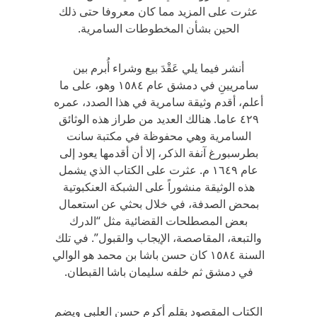
عثرت على المزيد مما كان معروفا حتى ذلك
الحين بشأن المخطوطات السامرية.
أنشر فيما يلي عَقْدَ بيع وشراء أُبرم بين
سامريينِ في دمشق عام ١٥٨٤ وهو، على ما
أعلم، أقدم وثيقة سامرية في هذا الصدد، عمره
٤٢٩ عاما. هنالك العديد من طراز هذه الوثائق
السامرية وهي محفوظة في مكتبة سانت
بطرسبورغ آنفة الذكر، إلا أن أقدمها يعود إلى
عام ١٦٤٩ م. عثرت على الكتاب الذي يشمل
هذه الوثيقة منشوراً على الشبكة العنكبوتية
بمحض الصدفة، في خلال بحثي عن استعمال
بعض المصطلحات القضائية مثل “الدرك
والتبعة، المقاصصة، الإيجاب والقبول”. في تلك
السنة ١٥٨٤ كان حسن باشا بن محمد هو الوالي
في دمشق ثم خلفه سليمان باشا القبطان.
الكتاب المقصود بقلم أكرم حسن العلبي ويضم