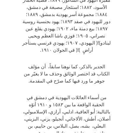
مقبرة اليهود في الشاغور، ١٨٧٩؛ قضية الحمار
الأسود، ١٨٨٢؛ استئجار مصبغة في دمشق،
١٨٨٤؛ مجموعة أسر يهودية بدمشق، ١٨٨٩؛
دور لليهود في صفد ١٨٩٣؛ يهود بجنسية روسية
١٨٩٧؛ بيع دمنة ماء، ١٩٠٢؛ يهودي يقلع عين
نصراني، ١٩٠٥؛ فوزي باشا العظم ويحيى
لينادو)!( اليهودي، ١٩٠٧؛ يهودي فرنسي يستأجر
أراضٍ )!( في الجولان ١٩١٠.
الجدير بالذكر، كما نوهنا سابقاً، أن مؤلف
الكتاب قد اختصر الوثائق وحذف ما لا يغيّر من
جوهر ما ورد فيها كما صرّح في المقدمة.
من أسماء العائلات اليهودية في دمشق في
الحقبة الواقعة ما بين ١٥٨٣ و ١٩١٠ أنوّه
بالتالية: أبو العافية، ادلبي، آرازي، الإسلامبولي،
أصلان، أطش، الألاجاتي، أنجيلو، يزني، البزيني،
البعلي، بشه، بصل، البلاس، بن حاييم، بن