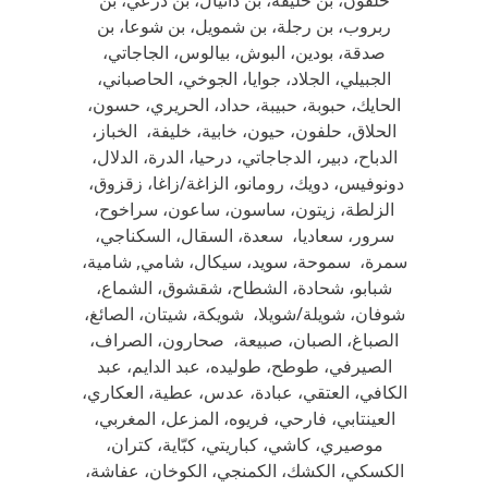
حلفون، بن خليفة، بن دانيال، بن درعي، بن
ربروب، بن رجلة، بن شمويل، بن شوعا، بن
صدقة، بودين، البوش، بيالوس، الجاجاتي،
الجبيلي، الجلاد، جوايا، الجوخي، الحاصباني،
الحايك، حبوبة، حبيبة، حداد، الحريري، حسون،
الحلاق، حلفون، حيون، خابية، خليفة، الخباز،
الدباح، دبير، الدجاجاتي، درحيا، الدرة، الدلال،
دونوفيس، دويك، رومانو، الزاغة/زاغا، زقزوق،
الزلطة، زيتون، ساسون، ساعون، سراخوح،
سرور، سعاديا، سعدة، السقال، السكناجي،
سمرة، سموحة، سويد، سيكال، شامي, شامية،
شبابو، شحادة، الشطاح، شقشوق، الشماع،
شوفان، شويلة/شويلا، شويكة، شيتان، الصائغ،
الصباغ، الصبان، صبيعة، صحارون، الصراف،
الصيرفي، طوطح، طوليده، عبد الدايم، عبد
الكافي، العتقي، عبادة، عدس، عطية، العكاري،
العينتابي، فارحي، فريوه، المزعل، المغربي،
موصيري، كاشي، كباريتي، كبّاية، كتران،
الكسكي، الكشك، الكمنجي، الكوخان، عفاشة،