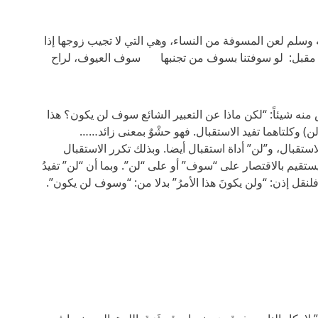
 وسلم لعن المسوفة من النساء، وهي التي لا تجيب زوجها إذا
ابن مقبل: لو سوفتنا بسوف من تجنبها سوف العيوف، لراح
ه شيئاً: “لكن ماذا عن التعبير الشائع سوف لن يكون؟ هذا
لن) وكلتاهما تفيد الاستقبال. فهو حشْوٌ بمعنى زائد……
تقبال، و”لن” أداة استقبال أيضا. وبذلك تكرر الاستقبال
يستقيم بالاقتصار على “سوف” أو على “لن”. وبما أن “لن” تفيدُ
نقل إذن: “ولن يكونَ هذا الأمرُ” بدلا من: “وسوف لن يكون”.