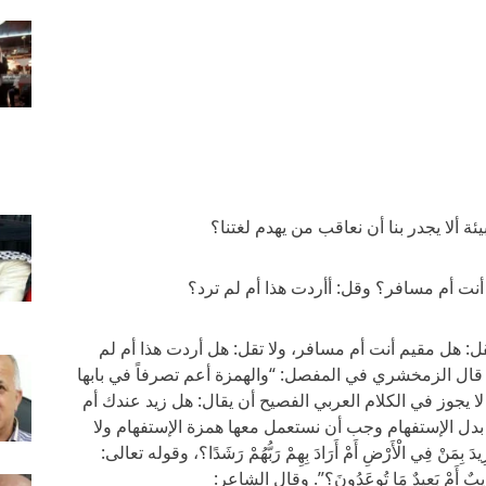
يئة ألا يجدر بنا أن نعاقب من يهدم لغتنا؟
 أنت أم مسافر؟ وقل: أأردت هذا أم لم ترد؟
قل: هل مقيم أنت أم مسافر، ولا تقل: هل أردت هذا أم لم
 قال الزمخشري في المفصل: “والهمزة أعم تصرفاً في بابها
ا يجوز في الكلام العربي الفصيح أن يقال: هل زيد عندك أم
بدل الإستفهام وجب أن نستعمل معها همزة الإستفهام ولا
 بِمَنْ فِي الْأَرْضِ أَمْ أَرَادَ بِهِمْ رَبُّهُمْ رَشَدًا؟، وقوله تعالى:
ي أَقَرِيبٌ أَمْ بَعِيدٌ مَا تُوعَدُونَ؟”. وقال الشاعر: