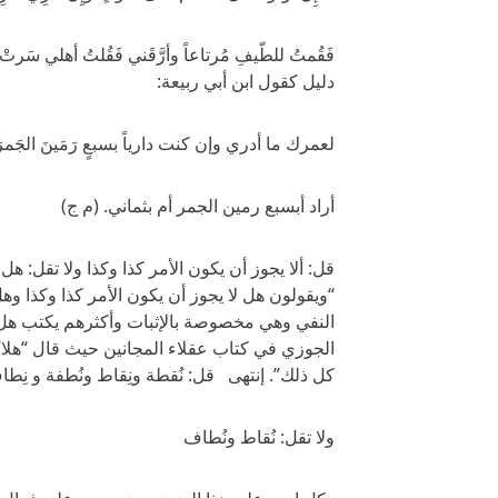
فَقُمتُ للطّيفِ مُرتاعاً وأرَّقَني فَقُلتُ أهلي 
دليل كقول ابن أبي ربيعة:
لعمرك ما أدري وإن كنت دارياً بسبعٍ رَمَينَ الجَمرَ
أراد أبسبع رمين الجمر أم بثماني. (م ج)
قل: ألا يجوز أن يكون الأمر كذا وكذا ولا تقل: هل
“ويقولون هل لا يجوز أن يكون الأمر كذا وكذا و
النفي وهي مخصوصة بالإثبات وأكثرهم يكتب هل ل
الجوزي في كتاب عقلاء المجانين حيث قال “هلا
كل ذلك”. إنتهى قل: نُقطة ونِقاط ونُطفة و نِط
ولا تقل: نُقاط ونُطاف