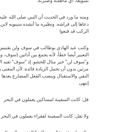
تسويفا، أي ماطلته وصبرته.
ومنه ما ورد في الحديث أن النبي صلى الله عليه
دعاها إلى فراشه. ونظيره ما أنشده سيبويه ل
الركب قد قنعوا
وكتب عبد الهادي بوطالب في سوف ولن نقتبس من
التعبير أيضا خطأ، لأنه يجمع بين أداتين (سوف، و
و”سوف لن” خير مثال للحشو. إذ “سوف” تفيد الاس
مرتين بدون أن تحمل الزيادة فائدة. لأن المعنى 
النفي والاستقبال وينصب الفعل المضارع بعدها فل
إنتهى
قل: كانت السفينة لمساكين يعملون في البحر
ولا تقل: كانت السفينة لفقراء يعملون في البحر