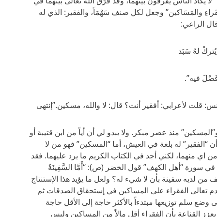
ا يكاد الناس يفرقون بينهما، وقد فَرَق الله تعالى بينهما في
قَراءِ والمَسَاكين” وجعل لكل صنف سَهْمَاً، والفقير: الذي له
قال الراعي:
يُتركْ لهُ سَبَد
َضْلَ فيه”.
 قلت لأعرابي: أفقير أنت؟ قال: لا والله، مسكين.”إنتهى
المسكين” منذ عصر مبكر. ولا يبدو لي أن أياً من ابن قتيبة أو
“الفقير” له بلغة في العيش، أما “المسكين” فهو من لا
 اي منهما، لكني أجد في الكتاب الكريم ما يرد عليهما. فقد
ة “أهل الكهف” قول الخضر (ص): “أَمَّا السَّفِينَةُ
فكيف يوصف من لديه سفينة بأن لا شيء له؟ ولعل ما يؤيد هذا الإستنتاج
 قدم تعالى الفقراء على المساكين في إستحقاق الصدقات ثم
لى وضع سلم توزيعها مبتدءاً بالأكثر حاجة إلى الأقل حاجة
عزز القناعة بأن الفقراء أقل مالاً من المساكين وليس