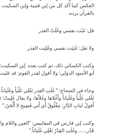
العكس كما أكد كل من إبن قتيبة وإبن السكيت. أ
بالقرآن يرده.
قل: غَثَت نفسي وغَلَتْ القدر
ولا تقل: غَثِيَت نفسي وغَلِيَت القدر
وكتب الكسائي ذلك. ثم كتب بعده إبن السكيت: “ويق
أبو الأسود الدؤلي: ولا أقول لقدر القوم: قد غليت
وجاء في الصحاح: ” غَلَتِ القدر تَغْلي غَلْياً وغَلَيا
تَغْلي غَلْياً وغَلَياناً وأَغْلاها وغَلاَّها، ولا يقال غَلِيتْ
أَقولُ لبابِ الدَّارِ: مَغْلُوقُ أَي أَني فَصِيح لا أَلْحَنُ.”
وكتب إبن فارس في المقاييس: “الغين واللام والح
قَدْر…… وغَلَتِ القِدْرُ تَغْلِي غَلَياناً.”