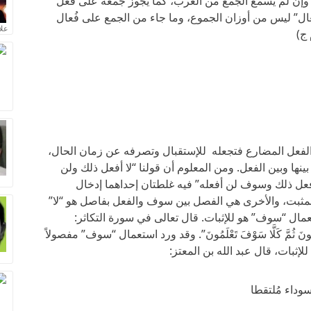
وإن لم يسمع الجمع من العرب، كما يجوز جمعه على فُعل
عال” ليس من أوزان الجموع، وما جاء من الجمع على فُعال
علا
 ج)
فعل المضارع فتجعله للإستقبال وتصرفه عن زمان الحال،
بينها وبين الفعل. ومن المعلوم أن قولنا “لا أفعل ذلك ولن
أفعل ذلك وسوف لن أفعله” فيه غلطتان إحداهما إدخال
لمثبت، والأخرى هي الفصل بين سوف والفعل بفاصل هو “لا”
مال “سوف” هو للإثبات. قال تعالى في سورة التكاثر:
وْفَ تَعْلَمُونَ ثُمَّ كَلَّا سَوْفَ تَعْلَمُونَ”. وقد ورد استعمال “سوف” مفصولاً
إثبات، قال عبد الله بن المعتز:
وداء مُلتقطا