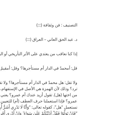
التصنيف : فن وثقافة (:::)
د. عبد الحق العاني – العراق (:::)
إذا كنا نعاقب من يعتدي على الأثر التأريخي أو الب
قل: أمحمدٌ في الدار أم مستأجرها؟ وقل: أمقيمٌ
ولا تقل: هل محمدٌ في الدار أم مستأجرها؟ ولا ت
ترد؟ وذلك لأن الهمزة هي الأصل في الإستفهام،
من اختها (هل). تقول أزيد عندك أم عمرو؟ يعني ل
عمرو؟ فإذا استعملنا حرف العطف (أم) للتعيين 
نستعمل “هل”، كقوله تعالى: “وَأَنَّا لَا نَدْرِي أَشَرٌّ أُرِيدَ
“فَإِنْ تَوَلَّوْا فَقُلْ آذَنْتُكُمْ عَلَىٰ سَوَاءٍ ۖ وَإِنْ أَدْرِ