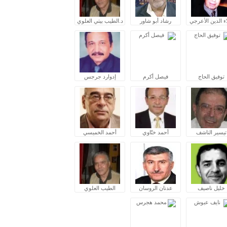
ء الدين الأعرجي
رشاد أبو شاور
د.الطيب بيتي العلوي
توفيق الحاج
فيصل أكرم
إدوارد جرجس
تيسير الناشف
أحمد ختّاوي
أحمد الخميسي
خليل ناصيف
عدنان الروسان
الطيب العلوي