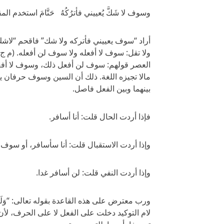
وسوف لا شَكَّ يُعييني فأترُكُهُ حَتَّامَ استخدم ا
أراد “سوف يعييني فأتركه ولا شك” فاقحم “لاشك”
ولا تقل: سوف لا أفعله ولا سوف لن أفعله. (م 
العصر قولهم: سوف لن أفعل ذلك، وسوف لا أفعل
مالا تجيزه اللغة. ذلك أن السين وسوف حرفان ي
بينهما وبين الفعل فاصل.
فإذا أردت الحال قلت: أنا أسافر.
وإذا أردت الاستقبال قلت: أنا سأسافر، أو سوف 
وإذا أردت النفي قلت: لن أسافر غدا.
ورب معترض على هذه القاعدة بقوله تعالى: “وَلَسَوْف
لام التوكيد دخلت على الفعل لا على الحرف، 