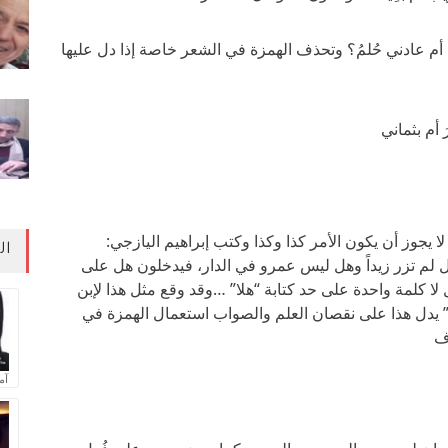
سَرتْ أم عادني حُلمُ؟ وتحذف الهمزة في الشعر خاصة إذا دل عليها
 أم بثماني
 لا يجوز أن يكون الأمر كذا وكذا وكتب إبراهيم اليازجي:
ال
هل لم تزر زيداً وهل ليس عمرو في الدار، فيدخلون هل على
ا كلمة واحدة على حد كتابة “هلا” …وقد وقع مثل هذا لإبن
” يدل هذا على نقصان العلم والصواب استعمال الهمزة في
اف
آم