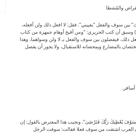
لمقراض والمُشطا
 بين سوف والفعل “يعييني”. فقل: لا افعل ذلك ولن أفعله،
ج) وسبق أن كتب الحريري: “ومن أقبح أوهام جمهرة من كتاب
 ذلك، فيفصلون بين سوف والفعل بـ لا ولن وسواهما، وهذا
ختصان بالمضارع ويمحضانه للاستقبال، ولا يجوز أن يفصل
أسافر.
َ يُعْطِيكَ رَبُّكَ فَتَرْضَىٰ”. ونجيب هذا المعترض بالقول: إن
لأن العرب اشتقت من سوف فعلا فقالت: سوفت الرجل