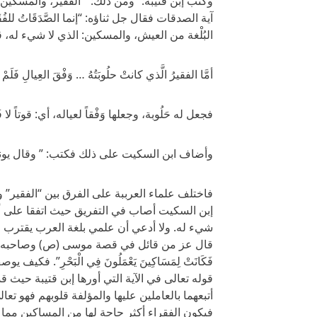
وكتب إبن قتيبة: “ومن ذلك: ” الفقير، والمسكين” ل
آية الصدقات فقال جل ثناؤه: “إنما الصَّدَقَاتُ للفُ
البُلْغة من العيش، والمسكين: الذي لا شيء له، 
أمَّا الفقيرُ الَّذي كانتْ حلُوبَتُهُ … وَفْقَ العِيالِ فَلَمْ 
فجعل له حَلُوبة، وجعلها وَفْقاً لعياله، أي: قوتاً لا ف
وأضاف ابن السكيت على ذلك فكتب: ” وقال يونس:
فاختلف علماء العرببة على الفرق بين “الفقير” و”
إبن السكيت أصاب في التفريق حيث اتفقا على أن 
شيء له. ولا أدعي أن علمي بلغة العرب يقترب من
قال عز من قائل في قصة موسى (ص) وصاحبه في سور
فَكَانَتْ لِمَسَاكِينَ يَعْمَلُونَ فِي الْبَحْرِ”. 
قوله تعالى في الآية التي أورها إبن قتيبة حيث
أتبعهما بالعاملين عليها والمؤلفة قلوبهم فهو تعا
فيكون الفقراء أكثر حاجة لها من المساكين مما ي