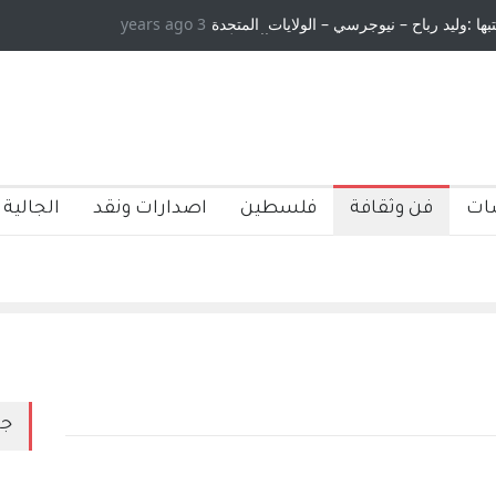
ح – نيوجرسي – الولايات المتحدة
3 years ago
الاستيطان ومسلسل الخداع المستمر - قلم :
الامريكية
ات
فن وثقافة
فلسطين
اصدارات ونقد
الجالية 
جد