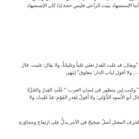
ما الإستشهاد ببيت الراعي فليس حجة إذا كان الإستشهاد
ال: قد غلت القدرُ تغلي غلياً وغلياناً، ولا يقال: غليت. قال
 … ولا أقول لباب الدار: مغلوق” إنتهى
ناً.” وكتب إبن منظور في لسان العرب: ” غَلَتِ القِدرُ والجَرَّةُ
؛ قال أَبو الأَسود الدُّؤَلي: ولا أَقولُ لِقدرِ القَوْمِ: قدْ غَلِيتْ، ولا
رف المعتل أصلٌ صحيحٌ في الأمر يدلُّ على ارتفاع ومجاوَزةِ