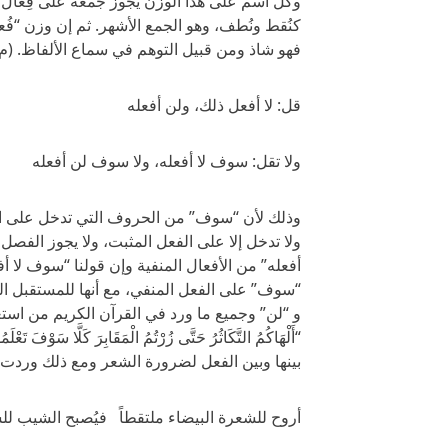
وكل اسم على هذا الوزن يجوز جمعه على فِعال 
كنُقط ونُطف، وهو الجمع الأشهر. ثم إن وزن “فُ
فهو شاذ ومن قبيل التوهم في سماع الألفاظ. (م
قل: لا أفعل ذلك، ولن أفعله
ولا تقل: سوف لا أفعله، ولا سوف لن أفعله
وذلك لأن “سوف” من الحروف التي تدخل على ال
ولا تدخل إلا على الفعل المثبت، ولا يجوز الفصل 
أفعله” من الأفعال المنفية وإن قولنا “سوف لا 
“سوف” على الفعل المنفي، مع أنها للمستقبل ا
و “لن” وجميع ما ورد في القرآن الكريم من استع
“أَلْهَاكُمُ التَّكَاثُرُ حَتَّى زُرْتُمُ الْمَقَابِرَ كَلَّا سَ
بينها وبين الفعل لضرورة الشعر ومع ذلك وردت لل
أروح للشعرة البيضاء ملتقطاً فيُصبح الشيب للس