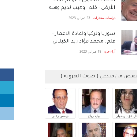
الكتاب الصَّوتي – عوالم تحت
الأرض – قلم : وهيب نديم وهبه
دراسات
,
مختارات
23 فبراير، 2023
سوريا وتركيا واعادة الاعمار –
قلم : محمد فؤاد زيد الكيلاني
آراء حرة
18 فبراير، 2023
بعض من مبدعي ( صوت العروبة )
ال عوّاد رضوان
وليد رباح
جيمس زغبي