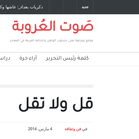
رافع فيها بنفسه مرة اخرى.. الشيخ
دكريات بغداد ٍ: عاشها وكتبها :وليد ربا
جديد
يكية ، فأعطوه الجنسية عن يد وهم
صاغرون،
صَوت العُروبة
موقع وورقية تعنى بشئون الوطن والجاليه العربية في المهجر
كلمة رئيس التحرير
آراء حرة
دراس
قل ولا تقل
في
فن وثقافة
4 مارس، 2014