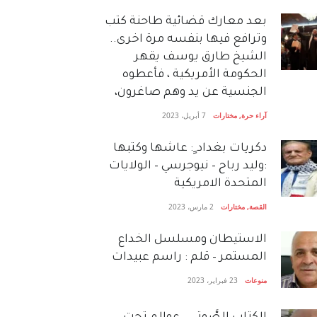
بعد معارك قضائية طاحنة كتب
وترافع فيها بنفسه مرة اخرى..
الشيخ طارق يوسف يقهر
الحكومة الأمريكية ، فأعطوه
الجنسية عن يد وهم صاغرون،
آراء حرة
,
مختارات
7 أبريل، 2023
دكريات بغداد ٍ: عاشها وكتبها
:وليد رباح – نيوجرسي – الولايات
المتحدة الامريكية
القصة
,
مختارات
2 مارس، 2023
الاستيطان ومسلسل الخداع
المستمر – قلم : راسم عبيدات
منوعات
23 فبراير، 2023