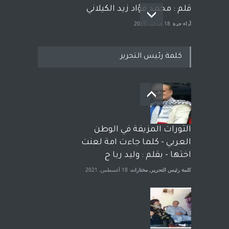
قلم : محمد فؤاد زيد الكيلاني
آراء حرة
18 فبراير، 2023
كلمة رئيس التحرير
بعد معارك قضائية طاحنة كتب
وترافع فيها بنفسه مرة اخرى..
الشيخ طارق يوسف يقهر
الحكومة الأمريكية ، فأعطوه
الثورات المزيفة في الوطن
الجنسية عن يد وهم صاغرون،
العربي - كلما جاءت امة لعنت
آراء حرة
,
مختارات
7 أبريل، 2023
اختها - بقلم : وليد ربا ح
كلمة رئيس التحرير
,
مختارات
18 أغسطس، 2021