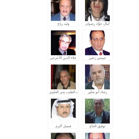
آمال عوّاد رضوان
وليد رباح
جيمس زغبي
علاء الدين الأعرجي
رشاد أبو شاور
د.الطيب بيتي العلوي
توفيق الحاج
فيصل أكرم