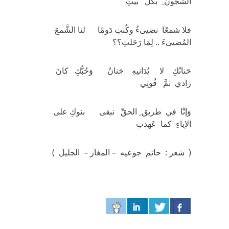
الشُّجُون ِ بكلِّ بيتِ
فلا شمعًا نضيىءُ وكُنتِ دَومًا لنا الشَّمعَ
المُضيىءَ .. لِمَا رَحَلتِ؟؟
حَنانُكِ لا يُدَانيهِ حَنانٌ وَحُبُّكِ كانَ
زادي ثمَّ قُوتِي
وَإنَّا في طريق ِ الحقِّ نبقى بنوكِ على
الإباءِ كما عَهدتِ
( شعر : حاتم جوعيه – المغار – الجليل )