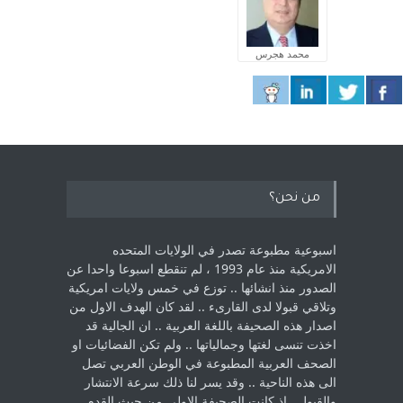
محمد هجرس
من نحن؟
اسبوعية مطبوعة تصدر في الولايات المتحده
الامريكية منذ عام 1993 ، لم ‏تنقطع اسبوعا واحدا عن
الصدور منذ انشائها .. توزع في خمس ولايات امريكية
‏وتلاقي قبولا لدى القارىء ..‏ لقد كان الهدف الاول من
اصدار هذه الصحيفة باللغة العربية .. ان الجالية قد
اخذت ‏تنسى لغتها وجمالياتها .. ولم تكن الفضائيات او
الصحف العربية المطبوعة في الوطن ‏العربي تصل
الى هذه الناحية .. وقد يسر لنا ذلك سرعة الانتشار
والقبول . اذ كانت ‏الصحيفة الاولى من حيث القدم . ‏