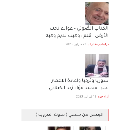
الكتاب الصَّوتي – عوالم تحت
الأرض – قلم : وهيب نديم وهبه
دراسات
,
مختارات
23 فبراير، 2023
سوريا وتركيا واعادة الاعمار –
قلم : محمد فؤاد زيد الكيلاني
آراء حرة
18 فبراير، 2023
البعض من مبدعي ( صوت العروبة )