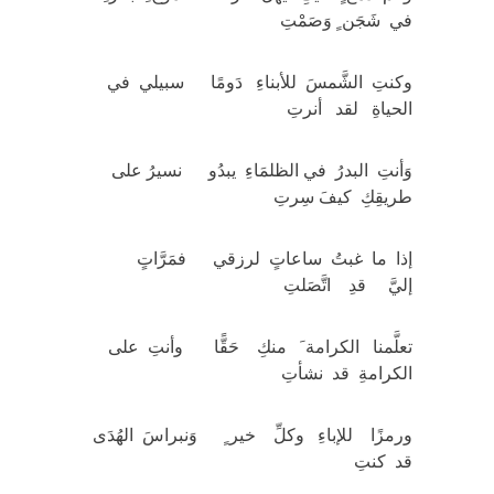
في شَجَن ٍ وَصَمْتِ
وكنتِ الشَّمسَ للأبناءِ دَومًا سبيلي في
الحياةِ لقد أنرتِ
وَأنتِ البدرُ في الظلمَاءِ يبدُو نسيرُ على
طريقِكِ كيفَ سِرتِ
إذا ما غبتُ ساعاتٍ لرزقي فمَرَّاتٍ
إليَّ قدِ اتَّصَلتِ
تعلَّمنا الكرامة َ منكِ حَقًّا وأنتِ على
الكرامةِ قد نشأتِ
ورمزًا للإباءِ وكلِّ خير ٍ وَنبراسَ الهُدَى
قد كنتِ