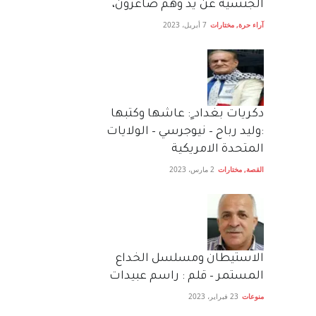
الجنسية عن يد وهم صاغرون،
آراء حرة
,
مختارات
7 أبريل، 2023
دكريات بغداد ٍ: عاشها وكتبها
:وليد رباح – نيوجرسي – الولايات
المتحدة الامريكية
القصة
,
مختارات
2 مارس، 2023
الاستيطان ومسلسل الخداع
المستمر – قلم : راسم عبيدات
منوعات
23 فبراير، 2023