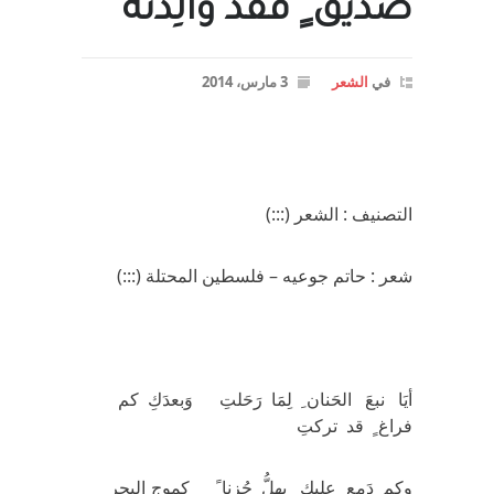
صديق ٍ فقدَ والِدتهُ
في
الشعر
3 مارس، 2014
التصنيف : الشعر (:::)
شعر : حاتم جوعيه – فلسطين المحتلة (:::)
أيَا نبعَ الحَنان ِ لِمَا رَحَلتِ وَبعدَكِ كم
فراغ ٍ قد تركتِ
وكم دَمع ٍ عليكِ يهلُّ حُزنا ً كموج ِالبحر ِ