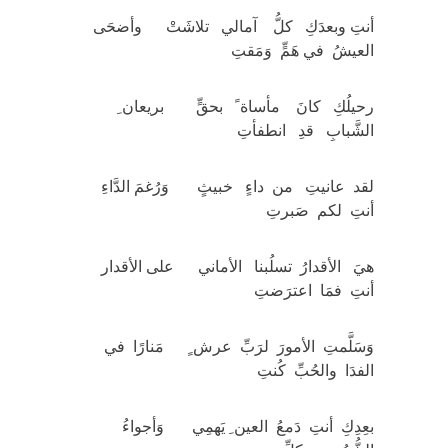
أنتِ وبعدَكِ كلُّ آمالي تلاشَتْ وأضحَى
العيشُ في هَمٍّ وَمَقتِ
رحيلُكِ كانَ مأساة ً بحقٍّ بريعان ِ
الشَّبابِ قدِ انطفأتِ
لقد عانيتِ من داءٍ خبيثٍ وَرُغمَ الدَّاءِ
أنتِ لكم صَبرتِ
هيَ الأقدارُ تسلُبنا الأماني على الأقدار
أنتِ فمَا اعترَضتِ
وَسَلَّمتِ الأمورَ لرَبِّ عرش ٍ مَنارًا في
الفدَا والحُبِّ كُنتِ
بعِدِكِ أنتِ دَمعُ العين ِ يَهمِي وَأجواءُ