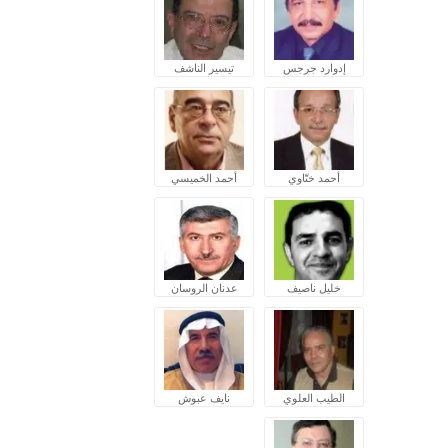
إدوارد جرجس
تيسير الناشف
أحمد ختّاوي
أحمد الخميسي
خليل ناصيف
عدنان الروسان
الطيب العلوي
نايف عبوش