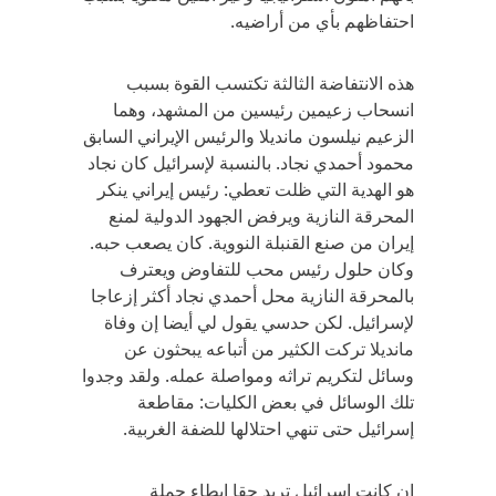
احتفاظهم بأي من أراضيه.
هذه الانتفاضة الثالثة تكتسب القوة بسبب
انسحاب زعيمين رئيسين من المشهد، وهما
الزعيم نيلسون مانديلا والرئيس الإيراني السابق
محمود أحمدي نجاد. بالنسبة لإسرائيل كان نجاد
هو الهدية التي ظلت تعطي: رئيس إيراني ينكر
المحرقة النازية ويرفض الجهود الدولية لمنع
إيران من صنع القنبلة النووية. كان يصعب حبه.
وكان حلول رئيس محب للتفاوض ويعترف
بالمحرقة النازية محل أحمدي نجاد أكثر إزعاجا
لإسرائيل. لكن حدسي يقول لي أيضا إن وفاة
مانديلا تركت الكثير من أتباعه يبحثون عن
وسائل لتكريم تراثه ومواصلة عمله. ولقد وجدوا
تلك الوسائل في بعض الكليات: مقاطعة
إسرائيل حتى تنهي احتلالها للضفة الغربية.
إن كانت إسرائيل تريد حقا إبطاء حملة