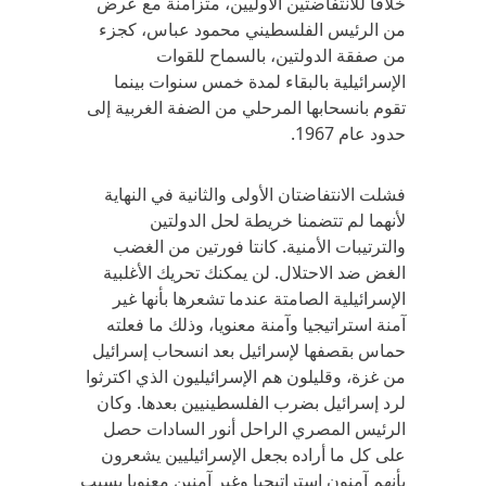
خلافا للانتفاضتين الأوليين، متزامنة مع عرض
من الرئيس الفلسطيني محمود عباس، كجزء
من صفقة الدولتين، بالسماح للقوات
الإسرائيلية بالبقاء لمدة خمس سنوات بينما
تقوم بانسحابها المرحلي من الضفة الغربية إلى
حدود عام 1967.
فشلت الانتفاضتان الأولى والثانية في النهاية
لأنهما لم تتضمنا خريطة لحل الدولتين
والترتيبات الأمنية. كانتا فورتين من الغضب
الغض ضد الاحتلال. لن يمكنك تحريك الأغلبية
الإسرائيلية الصامتة عندما تشعرها بأنها غير
آمنة استراتيجيا وآمنة معنويا، وذلك ما فعلته
حماس بقصفها لإسرائيل بعد انسحاب إسرائيل
من غزة، وقليلون هم الإسرائيليون الذي اكترثوا
لرد إسرائيل بضرب الفلسطينيين بعدها. وكان
الرئيس المصري الراحل أنور السادات حصل
على كل ما أراده بجعل الإسرائيليين يشعرون
بأنهم آمنون استراتيجيا وغير آمنين معنويا بسبب