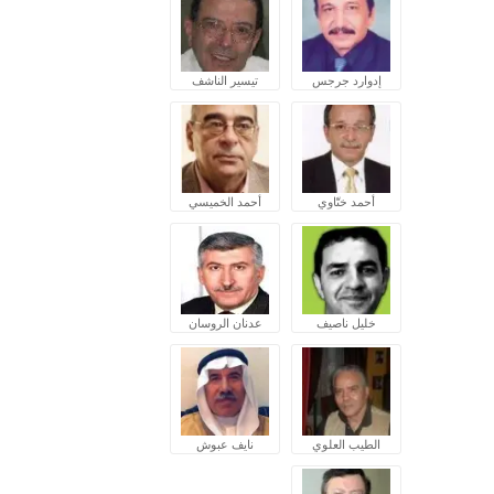
إدوارد جرجس
تيسير الناشف
أحمد ختّاوي
أحمد الخميسي
خليل ناصيف
عدنان الروسان
الطيب العلوي
نايف عبوش