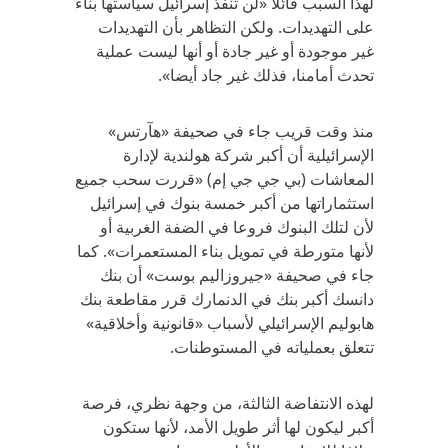
لهذا السبب قائلا «لن تنفذ إسرائيل سياستها بناء
على التهديدات. ولكن التظاهر بأن التهديدات
غير موجودة أو غير جادة أو أنها ليست عملية
تحدث أمامنا، فذلك غير جاد أيضا».
منذ وقت قريب جاء في صحيفة «هآرتس»
الإسرائيلية أن أكبر شركة هولندية لإدارة
المعاشات (بي جي جي إم) «قررت سحب جميع
استثماراتها من أكبر خمسة بنوك في إسرائيل
لأن لتلك البنوك فروعا في الضفة الغربية أو
لأنها متورطة في تمويل بناء المستعمرات». كما
جاء في صحيفة «جيروزاليم بوست» أن بنك
دانسك أكبر بنك في الدنمارك قرر مقاطعة بنك
هابوليم الإسرائيلي لأسباب «قانونية وأخلاقية»
تتعلق بعملياته في المستوطنات.
لهذه الانتفاضة الثالثة، من وجهة نظري، فرصة
أكبر ليكون لها أثر طويل الأمد، لأنها ستكون