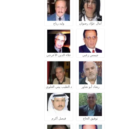
آمال عوّاد رضوان
وليد رباح
جيمس زغبي
علاء الدين الأعرجي
رشاد أبو شاور
د.الطيب بيتي العلوي
توفيق الحاج
فيصل أكرم