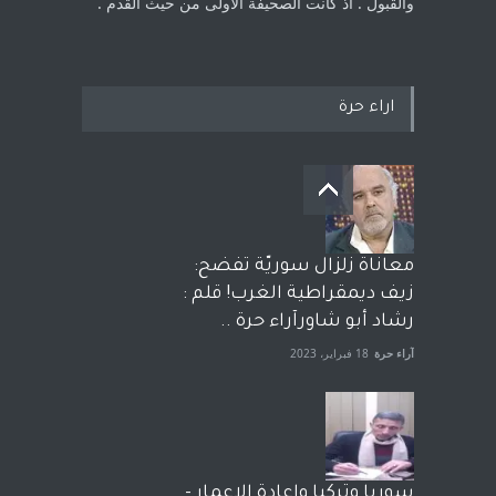
والقبول . اذ كانت ‏الصحيفة الاولى من حيث القدم . ‏
اراء حرة
معاناة زلزال سوريّة تفضح:
زيف ديمقراطية الغرب! قلم :
رشاد أبو شاورآراء حرة ..
آراء حرة
18 فبراير، 2023
سوريا وتركيا واعادة الاعمار -