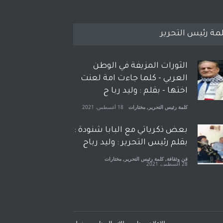
مة رئيس التحرير
الثورات المزيفة في الوطن
العربي - كلما جاءت امة لعنت
اختها - بقلم : وليد ربا ح
كلمة رئيس التحرير
,
مختارات
18 أغسطس، 2021
بعض ذكرياتي مع البابا شنودة :
بقلم رئيس التحرير : وليد رباح
فن وثقافة
,
كلمة رئيس التحرير
,
مختارات
28 أغسطس، 2021
افتتاحية صوت العروبة : شهادة
خلو من الارهاب - بقلم : وليد
رباح