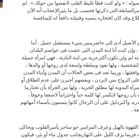
رسوله : « ولو كنت فظاً غليظ القلب لانفضوا من حولك » . لم
صرالسابقة التى ذكرتها فحسب بل ما يثيرالإعجاب أنه الآن
 وقد كان افتخاره بنسبه وقبيلته دافعاً له للمنافسة
 الأصيل أدى إلى حاضرمنير ينبيء بمستقبل جميل . أما
 وإن كنت أنا ابنة المدن التى عشت فى عواصم البلدان
ة لم ولن تكون أكثرحرية من ابنة البادية ، فهي امرأة جميلة
الشخصية ، ولها نفوذ وسلطة واسعة لدى زوجها أو والدها ،
افقتها ، وربما نجد فى بعض الحالات أن المدن وأبناء المدن
 على الزواج بمن لايردن ، وبعضهم أجبرن على عدم الطلاق أو
رأة البدوية لها مطلق الحرية ، ولها من الجرأة بأن تختارما
بأن زوجها لايكسر لها كلمة حباً واحتراماً لاضعفا وخوفاً ،
ره. وأكبردليل على أن الرجال كانوا يتسمون بأسماء أمهاتهم
ة .
القهوة بالهيل وعزف المزامير جو ساحر يأسرالقلوب ويحاكى
ب فربما يزف الليل على النهاربجانب جدول ماء أو بئر، فيكون