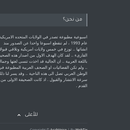
من نحن؟
اسبوعية مطبوعة تصدر في الولايات المتحده الامريكية
عام 1993 ، لم ‏تنقطع اسبوعا واحدا عن الصدور منذ
انشائها .. توزع في خمس ولايات امريكية ‏وتلاقي قبولا
القارىء ..‏ لقد كان الهدف الاول من اصدار هذه الصحي
باللغة العربية .. ان الجالية قد اخذت ‏تنسى لغتها وجمالي
.. ولم تكن الفضائيات او الصحف العربية المطبوعة في
الوطن ‏العربي تصل الى هذه الناحية .. وقد يسر لنا ذل
سرعة الانتشار والقبول . اذ كانت ‏الصحيفة الاولى من
القدم . ‏
للأعلى
Copyright ©
ArabVoice
| By
WebTix