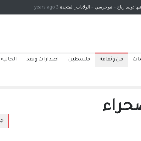
تبها :وليد رباح – نيوجرسي – الولايات المتحدة
3 years ago
الامريكية
ات
فن وثقافة
فلسطين
اصدارات ونقد
الجالية 
حراء
جد