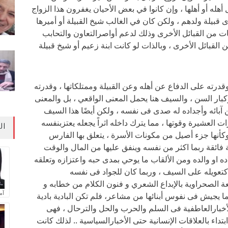
له أو أهلها ، وإن كانوا في بعض الأحيان يغفرون هذا الزواج
بيلة ولدهم ، ولكن كان في الغالب شيخ القبيلة أو أميرها
يات من القبائل الأخرى وذلك لدعم أواصرالتعاون والتحابب
 القبائل الأخرى ، وبالذات لو كانت ابنة زعيم أو شيخ قبيلة
درته على الدفاع عن أهله وعن القبيلة وممتلكاتها ، وقدرته
ار السن ، والسيف هنا يحمل المعنى الواقعي ، بل والمعنى
آبائه وأجداده له صدى فى نفسه ، ولكن أيضًا هذا السيف
 العشيرة وقوتها ، مما يترك داخله اثراً يجعله يعتزبنفسه
ال
 وكأنها جزء أصيل من مكونات الأسرة ، يتعلق بها الفارس
 فائقة ربما اكثر من نفسه وينفق عليها من المال والوقت
اده او والده ومن الألقاب ما يوحي بمدى حبه واعتزازه وتعلقه
 كتعويله على السيف ، وربما كان للجواد فى نفسه
عة الصحراوية بالإبداع الشعري و فنون الكلام من خطابه و
آم
ا يجيش فى نفوس أبنائها من مشاعر، فلم تكن البادية بادية
الأخبارالعاطفية فى السلم والحرب والحل والترحال ، فهى
تداء بالعلاقات الإنسانية حتى الأخبارالسياسية .. لذلك كانت