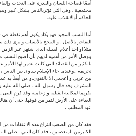
أيضًا فصاحة اللسان والقدرة على التحدث وإلقا
مجتمعية ، وهي التي تؤثربالناس بشكل كبير ومبا
الحاكم أوالانقلاب عليه.
أما النسب المجيد فهو يكاد يكون أهم نقطة فى حي
التفاخر بالأصل ، و التبجح بالأنساب و ترى ذلك بت
مثلا او احد أعلام القبيله الذي اشتهر عبر الزم
ووصل الأمر من أهميه لديهم بأن أصبح النسب مصد
بالكثير من القصائد التي كانت تشير لهذا الأمر 
تجريمه ..وعندما جاء الإسلام ساوى بين الناس ، و
بين عربي و أعجمي الا بالتقوى،و من أبطأ به ع
المشرف وقد قال رسول الله ـ صلى الله عليه و
تكريما لمكانته القبليه و زعامته وقد كرم النبى 
العباءة على الأرض لتمر من فوقها. حتى أن هناك م
عبد المطلب .
فقد كان من الصعب انتزاع هذه الاعتقادات من القب
الكثيرمن المتعصبين ، فقد كان النبي ـ صلى الل