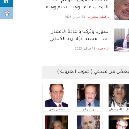
الكتاب الصَّوتي – عوالم تحت
الأرض – قلم : وهيب نديم وهبه
دراسات
,
مختارات
23 فبراير، 2023
سوريا وتركيا واعادة الاعمار –
قلم : محمد فؤاد زيد الكيلاني
آراء حرة
18 فبراير، 2023
بعض من مبدعي ( صوت العروبة )
ال عوّاد رضوان
وليد رباح
جيمس زغبي