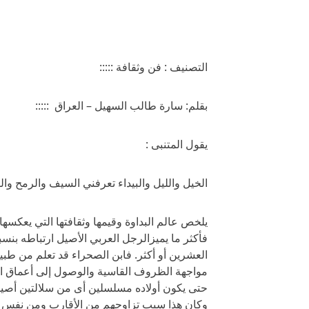
التصنيف : فن وثقافة :::::
بقلم: سارة طالب السهيل – العراق :::::
يقول المتنبى :
الخيل والليل والبيداء تعرفني السيف والرمح و
يلخص عالم البداوة وقيمها وثقافتها التي يعكسها
فأكثر ما يميزالرجل العربي الأصيل ارتباطه بنسبه
العشرين أو أكثر. فابن الصحراء قد تعلم من طبي
مواجهة الظروف القاسية والوصول إلى أعماق الأم
حتى يكون أولاده مسلسلين أى من سلالتين أصيلتي
وكان هذا سبب تزاوجهم من الأقارب ومن نفس الع