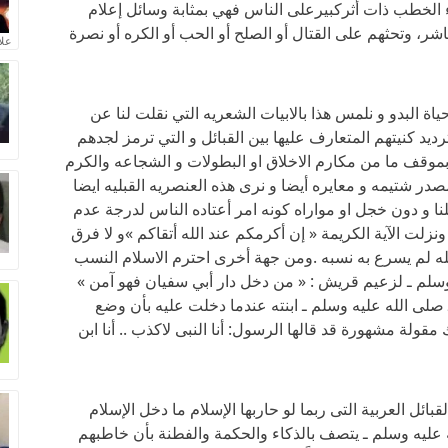
ء الخطب ذات أثركبيرعلى الناس فهي بمثابة وسائل إعلام
شر، وتحثهم على القتال أو الصلح أو الحب أو الكره أو نصرة
علا
اة البدو و نلمس هذا بالابيات الشعريه التي نقلت لنا عن
رديد كنيتهم المتعارف عليها بين القبائل و التي ترمز لجدهم
ن بموقف ما من مكارم الاخلاق او البطولات و الشجاعه والكرم
ر شتيمه و معايره أيضا و نرى هذه العنصريه القبليه ايضا
علنا و دون خجل او مواراه كونه امر أعتاده الناس لدرجة عدم
نزلت الآية الكريمة « إن أكرمكم عند الله أتقاكم »و لا فرق
مله لم يسرع به نسبه .ومن جهة أخرى احترم الاسلام النسب
سلم ـ لزعيم قريش : « من دخل دار أبي سفيان فهو آمن »
ـ صلى الله عليه وسلم ـ ابنته عندما دخلت عليه بأن وضع
قولة مشهورة قد قالها الرسول: أنا النبى لاكذب .. أنا ابن
ائل العربية التى ربما لو حاربها الإسلام ما دخل الإسلام
ه عليه وسلم ـ يتصف بالذكاء والحكمة والفطنة بأن خاطبهم