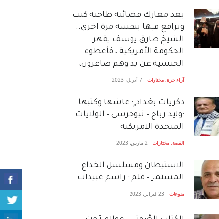
بعد معارك قضائية طاحنة كتب
وترافع فيها بنفسه مرة اخرى..
الشيخ طارق يوسف يقهر
الحكومة الأمريكية ، فأعطوه
الجنسية عن يد وهم صاغرون،
آراء حرة
,
مختارات
7 أبريل، 2023
دكريات بغداد ٍ: عاشها وكتبها
:وليد رباح – نيوجرسي – الولايات
المتحدة الامريكية
القصة
,
مختارات
2 مارس، 2023
الاستيطان ومسلسل الخداع
المستمر – قلم : راسم عبيدات
منوعات
23 فبراير، 2023