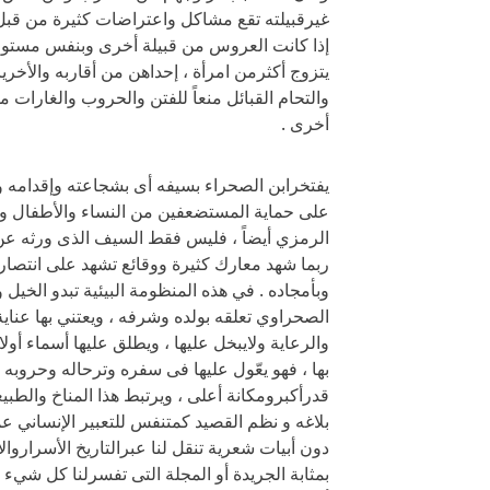
غيرقبيلته تقع مشاكل واعتراضات كثيرة من قبل أه
إذا كانت العروس من قبيلة أخرى وبنفس مستوى ق
يتزوج أكثرمن امرأة ، إحداهن من أقاربه والأخر
والتحام القبائل منعاً للفتن والحروب والغارات من
أخرى .
يفتخرابن الصحراء بسيفه أى بشجاعته وإقدامه وق
على حماية المستضعفين من النساء والأطفال وكب
الرمزي أيضاً ، فليس فقط السيف الذى ورثه عن 
ربما شهد معارك كثيرة ووقائع تشهد على انتصارات
وبأمجاده . في هذه المنظومة البيئية تبدو الخيل
الصحراوي تعلقه بولده وشرفه ، ويعتني بها عناية
والرعاية ولايبخل عليها ، ويطلق عليها أسماء أول
بها ، فهو يعّول عليها فى سفره وترحاله وحروبه
قدرأكبرومكانة أعلى ، ويرتبط هذا المناخ والطبي
بلاغه و نظم القصيد كمتنفس للتعبير الإنساني عم
دون أبيات شعرية تنقل لنا عبرالتاريخ الأسرارو
بمثابة الجريدة أو المجلة التى تفسرلنا كل شيء اب