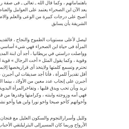
باهتماماتهم ، وكما قال الله ـ تعالى ـ فى صفة 
يعد الآن ابن الصحراء يعتمد على العوامل والعنا
أصبح على درجات كبيرة من الوعى والعلم والاطلاع
الشريفة بأن يسابق
ليصل لأعلى مستويات الطموح والنجاح ، فالقديم
المرأة فى حياة ابن الصحراء فهي شيء أساسي ،
وواصلت دراستي في بريطانيا ، أجد أن ابنة المدين
وقوية ، وكما يقول المثل « أخت الرجال » قوية 
تحترم وتسمع كلمتها ولايتخذ أى قراريخصها إلابمو
أقل تقديراً للمرأة ، فأنا أجد صديقات لي أجبرن
أجبرن على إنجاب عدد معين من الأولاد ، بينما الم
تريد وبأن تحب ويدق قلبها ، وتفاخرالمرأة البدوية 
فهي أمه وزوجته وابنته ، وكرامتها وقدرها من قد
وأخواتهم كأخو صبحا واخو نورا وابن هيا وأخو نشع
ولليل وأسرارالنجوم والسكون العليل مع فنجان 
الأرواح وربما كان المسيرإلى البئرليلتقي الأحبا