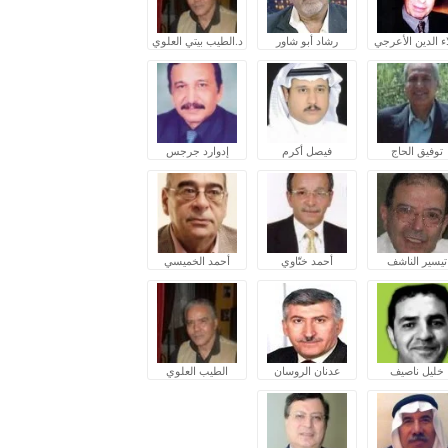
ء الدين الأعرجي
رشاد أبو شاور
د.الطيب بيتي العلوي
توفيق الحاج
فيصل أكرم
إدوارد جرجس
تيسير الناشف
أحمد ختّاوي
أحمد الخميسي
خليل ناصيف
عدنان الروسان
الطيب العلوي