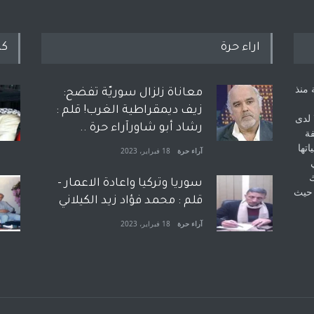
اراء حرة
كل
 منذ
معاناة زلزال سوريّة تفضح:
زيف ديمقراطية الغرب! قلم :
 لدى
رشاد أبو شاورآراء حرة ..
فة
اتها
آراء حرة
18 فبراير، 2023
ك
سوريا وتركيا واعادة الاعمار -
 حيث
قلم : محمد فؤاد زيد الكيلاني
آراء حرة
18 فبراير، 2023
بعد معارك قضائية طاحنة كتب
وترافع فيها بنفسه مرة اخرى..
الشيخ طارق يوسف يقهر
الحكومة الأمريكية ، فأعطوه