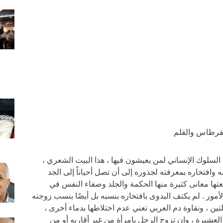
القرطاس والقلم
 السلوك الإنساني لمن يعيشون فيها ، هذا البيت الشعري ،
 وافتخاره بمعرفته لجذوره إلى أن تصل أحياناً إلى الجد
عتها معانى كثيرة منها الحكمة والجلد وصفاء النفس في
ور . لم يكتف البدوى بافتخاره بنسبه بل أيضًا بنسب زوجته
ن ، ونقاوة دم العربي تعني عدم اختلاطها بدماء أخرى ،
شيرة ، وإن تزوج الرجل بامرأة من غير أقاربه أو من