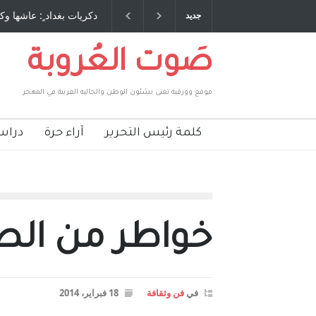
 طاحنة كتب وترافع فيها بنفسه مرة اخرى.. الشيخ
دكريات بغداد ٍ: عاشها وك
جديد
لحكومة الأمريكية ، فأعطوه الجنسية عن يد وهم
صاغرون،
صَوت العُروبة
موقع وورقية تعنى بشئون الوطن والجاليه العربية في المهجر
كلمة رئيس التحرير
آراء حرة
دراس
خواطر من الص
في
فن وثقافة
18 فبراير، 2014