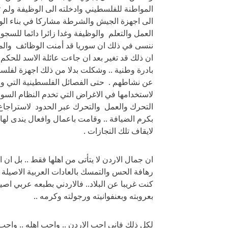
المواطنة للفلسطيني وادخلته الى الوظيفة ولم ت
الى اجهزة الجيش والشرطة مشاركا في بناء الوطن
العمل والتعلم والوظيفة وغدا زائرا دائما للسجو
ننسى في ذلك ان سوريا قد أمنت الوظائف والمأ
ان ذلك قد تغير بعد ان جاءت عائلة الاسد للحكم 
بادرة وطنية .. وشكلت بدلا من ذلك اجهزة لفلس
عن نشاطهم . حتى الفصائل الفلسطينية التي وجد
لاستخدامها في الاغراض التي تخدم النظام السو
التحرك والعمل والتحرك عبر الحدود لاستراجاع 
بكرم الضيافة .. وقامت باعمال وافعال يندى لها 
لايقاف تلك التجازات .
ان جمال الاردن لا يتأتى من اهلها فقط .. بل ان
رهافة الحس والتمسك بالعادات العربية الاصيلة .
كنت غريبا عن البلاد.. فالاردني بطبعه عربي ا
بعروبته وبعنفوانيته ورجولته وكرمه ..
لكل ذلك فاني احب الاردن .. واحب اهله .. واحب جب