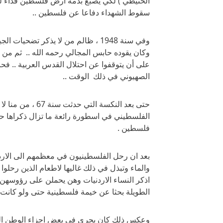
الحنيطي ) لكي يصبغ بدمه ارض فلسطين فداء لها ول
سقوط الشهداء دفاعا عن فلسطين ..
وفي سنة 1948 ، ظالم من لا يذكر تض
وكان يقوده حابس المجالي رحمه الله .. ثم من بع
على أن يتوقفوا عن احتلال القدس العربية .. ف
الصهيوني في ذلك الوقت ..
حتى بعد النكسة ال
الفلسطيني في اسطورة رائعة ما تزال ذكراها حتى
فلسطين .
بعد ان رحل الفلسطينيون في معظمهم الى الاردن 
والماء وتبذل في ذلك غاليها لاطعام الذين رحلوا
اذكر النساء الاردنيات وهن يحملن على رؤوسهن
الطويلة بحثا عن خيمة فلسطينية حتى ولو كانت وح
وعكس ذلك كان يجري في بعض اجزاء الوطن الع