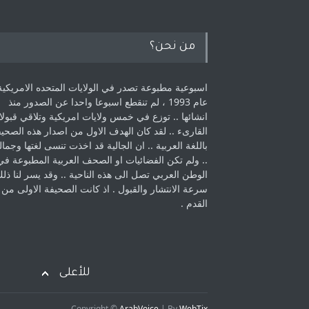
من نحن؟
اسبوعية مطبوعة تصدر في الولايات المتحده الامريكية
عام 1993 ، لم ‏تنقطع اسبوعا واحدا عن الصدور منذ
انشائها .. توزع في خمس ولايات امريكية ‏وتلاقي قبولا
القارىء ..‏ لقد كان الهدف الاول من اصدار هذه الصحي
باللغة العربية .. ان الجالية قد اخذت ‏تنسى لغتها وجمالي
.. ولم تكن الفضائيات او الصحف العربية المطبوعة في
الوطن ‏العربي تصل الى هذه الناحية .. وقد يسر لنا ذل
سرعة الانتشار والقبول . اذ كانت ‏الصحيفة الاولى من
القدم . ‏
للأعلى
Copyright ©
ArabVoice
| By
WebTix