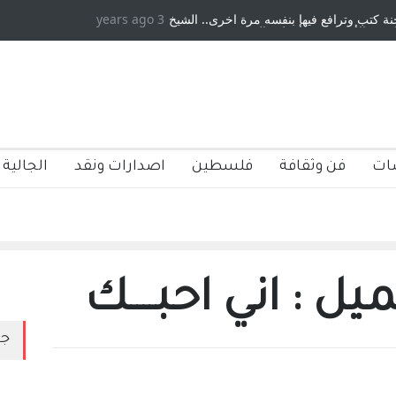
وترافع فيها بنفسه مرة اخرى.. الشيخ
3 years ago
دكريات بغداد ٍ: عاشها وكتبها :وليد 
مريكية ، فأعطوه الجنسية عن يد وهم
صاغرون،
ات
فن وثقافة
فلسطين
اصدارات ونقد
الجالية 
يل : اني احبــــك
جد