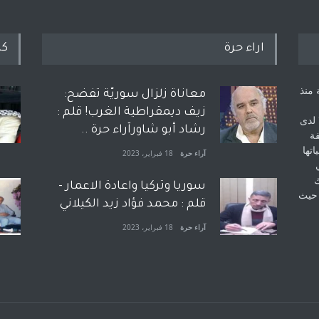
اراء حرة
كل
 منذ
معاناة زلزال سوريّة تفضح:
زيف ديمقراطية الغرب! قلم :
 لدى
رشاد أبو شاورآراء حرة ..
فة
اتها
آراء حرة
18 فبراير، 2023
ك
سوريا وتركيا واعادة الاعمار -
 حيث
قلم : محمد فؤاد زيد الكيلاني
آراء حرة
18 فبراير، 2023
بعد معارك قضائية طاحنة كتب
وترافع فيها بنفسه مرة اخرى..
الشيخ طارق يوسف يقهر
الحكومة الأمريكية ، فأعطوه