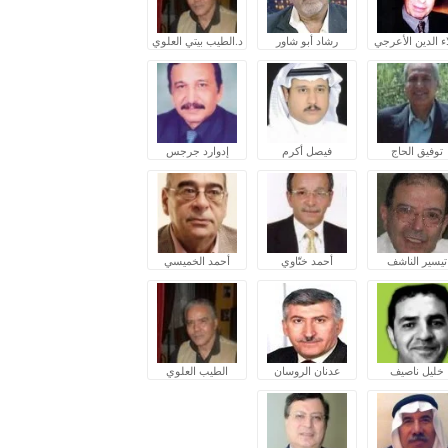
ء الدين الأعرجي
رشاد أبو شاور
د.الطيب بيتي العلوي
توفيق الحاج
فيصل أكرم
إدوارد جرجس
تيسير الناشف
أحمد ختّاوي
أحمد الخميسي
خليل ناصيف
عدنان الروسان
الطيب العلوي