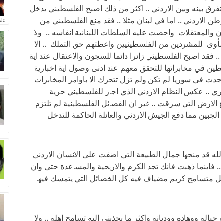
فرق بينه وبين الاردني .. اكثر من ذلك اصبح الفلسطيني يدخل
 الاردني .. اما في لبنان مثلا .. فقد منع الفلسطيني من
علا
ن والمعتقلات واحصت عليه السلطات اللبنانية انفاسه .. ولا
وى للمشردين من الفلسطينيين واعطتهم حق التملك .. الا
.. فقد اصبح الفلسطيني زائرا دائما للسجون والاعتقال عند اية
طين في مخابراتها للتحقق معهم عند ادنى وصول اية اخبارية
ت في سوريا لم تكن ولم تزل تتحرك الا باوامر المخابرات
ري .. عكس النظام الاردني الذي اجاز للفلسطيني حرية
الارض التي سرقت .. غير ان الفصائل الفلسطينية لم تلتزم
الجبين مما دفع الجيش الاردني والعائلة الحاكمة للتدخل
 الله قد منحها جمال الطبيعة التي اضفت على الانسان الاردني
. فاينما ذهبت فانك تجد الكرم والاريحية والمساعدة حتى وان
صيل متسامح كريم مضياف فيه كل الخصائل التي يتمسك فيها
اله ووهاده ووديانه واكثر ما يجذبني اليه تسامح اهله .. ولا