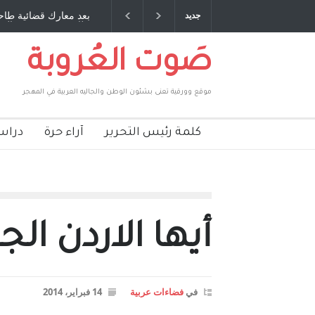
ق عمري ، صبحي مخلوف : بقلم : سعد الله
بعد معارك قضائية طاحنة كتب 
جديد
بركات
طارق يوسف يقهر الحكومة الأ
صَوت العُروبة
موقع وورقية تعنى بشئون الوطن والجاليه العربية في المهجر
كلمة رئيس التحرير
آراء حرة
دراس
أيها الاردن الجم
في
فضاءات عربية
14 فبراير، 2014