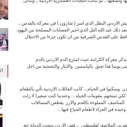
شعبها .. ثم تتالت النجدات العشائرية الاردنية .. وتتالى
حيات الجيش الاردني البطل الذي اسر ( شارون ) في معركة بالقدس ..
د ذلك عبد الله التل الذي اجبر العصابات المسلحة من اليهود
حافظ على القدس الشرقية من ان تكون جزءا من الاحتلال
تي حدثت سنة 67 ، من منا لا يذكر معركة الكرامة حيث امتزج الدم الاردني بالدم
 يومنا هذا تعبق بالياسمين والايثار والتضحية من اجل
ال
وسكنوا في الخيام .. كانت العائلات الاردنية تأتي بالطعام
 لكي تمنحهم مقومات الحياه . . وعندما كنت صغيرا لا زلت
 المناسف المملوءة باللحم والارز يقطعن المسافات
آم
يدة في العراء لاطعام الجياع فيها ..
ربي الملاصق لفلسطين .. ففي الاردن منحت الدولة حق