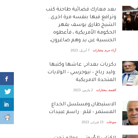
بعد معارك قضائية طاحنة كتب
وترافع فيها بنفسه مرة اخرى..
الشيخ طارق يوسف يقهر
الحكومة الأمريكية ، فأعطوه
الجنسية عن يد وهم صاغرون،
آراء حرة
,
مختارات
7 أبريل، 2023
دكريات بغداد ٍ: عاشها وكتبها
:وليد رباح – نيوجرسي – الولايات
المتحدة الامريكية
القصة
,
مختارات
2 مارس، 2023
الاستيطان ومسلسل الخداع
المستمر – قلم : راسم عبيدات
منوعات
23 فبراير، 2023