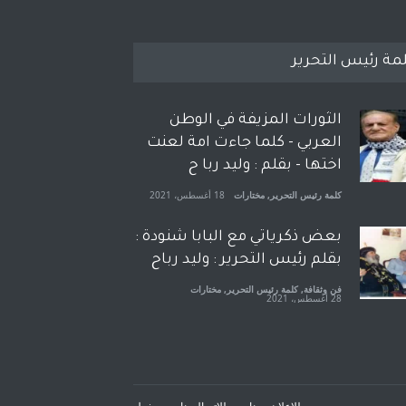
مة رئيس التحرير
الثورات المزيفة في الوطن
العربي - كلما جاءت امة لعنت
اختها - بقلم : وليد ربا ح
كلمة رئيس التحرير
,
مختارات
18 أغسطس، 2021
بعض ذكرياتي مع البابا شنودة :
بقلم رئيس التحرير : وليد رباح
فن وثقافة
,
كلمة رئيس التحرير
,
مختارات
28 أغسطس، 2021
افتتاحية صوت العروبة : شهادة
خلو من الارهاب - بقلم : وليد
رباح