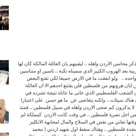
ر محاسن الاردن واهله .. ليقينهم بان العائلة المالكة كان لها
 بعد الهروب الكبير الذي سميناه نكبة .. ناسين او متناسين
احده .. ولو انفقت ما في الارض جميعا لكي تقنع البعض
ابان هروبهم من فلسطين فلن يقتنع احدهم الا ان العائلة
ان الشعب الفلسطيني الذي عانى ما عاناه نتيجة تشرده في
ان هناك سيئات .. ولكنه يتغاضى عن ما هو حسن على اعتبارا
 لا يذكرون كم ضحى الاردن واهله في سبيل فلسطين .. فمنذ
ا من اجل نصرة فلسطين .. في وقت كانت الاردن كمملكة لم
وقتها تعاني من نقص في السلاح والمال لمجابهة الانكليز
ر لنجدة فلسطين .. وهناك سقط اول شهيد اردني ( محمد