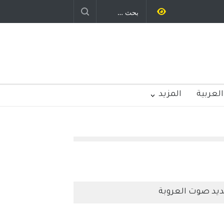
رباح – نيوجرسي – الولايات المتحدة
الامريكية
العربية
المزيد
يد صوت العروبة