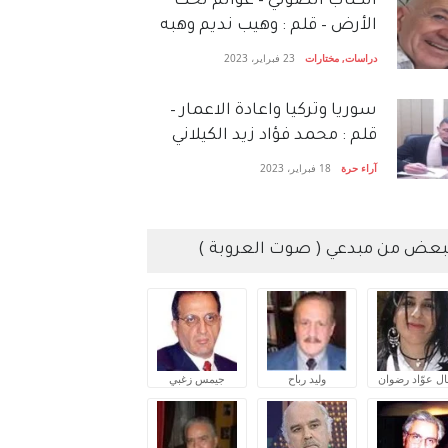
الكتاب الصَّوتي – عوالم تحت
الأرض – قلم : وهيب نديم وهبه
دراسات
,
مختارات
23 فبراير، 2023
سوريا وتركيا واعادة الاعمار –
قلم : محمد فؤاد زيد الكيلاني
آراء حرة
18 فبراير، 2023
بعض من مبدعي ( صوت العروبة )
ال عوّاد رضوان
وليد رباح
جيمس زغبي