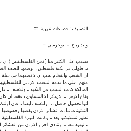
التصنيف : فضاءات عربية :::::
وليد رباح – نيوجرسي :::::
يصعب على الكثير منا ( نحن الفلسطينيين ) ان يذك
يد طولى في نكبة فلسطين .. وضمها للضفة الغربية
ان الشعب والنظام يجب ان لا نضعهما في سلة و
منهم على ما قدمه الشعب الاردني للفلسطينيين 
المالكة كانت السبب في النكبه .. وللاسف .. ف
بقاع الارض .. لا يذكر الا المساوىء فقط ان ك
انها تحصيل حاصل .. وللاسف ايضا .. فان اولئك
الثلاثينات تنادت عشائر الاردن بقضها وقضيضه
تظهر تشكيلاتها بعد .. وكانت الثورة الفلسطينية 
واليهود معا .. وتنادى احرار الاردن من العشائ