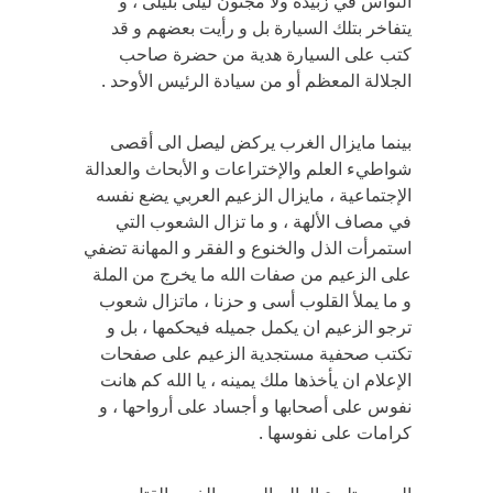
النواس في زبيدة ولا مجنون ليلى بليلى ، و
يتفاخر بتلك السيارة بل و رأيت بعضهم و قد
كتب على السيارة هدية من حضرة صاحب
الجلالة المعظم أو من سيادة الرئيس الأوحد .
بينما مايزال الغرب يركض ليصل الى أقصى
شواطيء العلم والإختراعات و الأبحاث والعدالة
الإجتماعية ، مايزال الزعيم العربي يضع نفسه
في مصاف الألهة ، و ما تزال الشعوب التي
استمرأت الذل والخنوع و الفقر و المهانة تضفي
على الزعيم من صفات الله ما يخرج من الملة
و ما يملأ القلوب أسى و حزنا ، ماتزال شعوب
ترجو الزعيم ان يكمل جميله فيحكمها ، بل و
تكتب صحفية مستجدية الزعيم على صفحات
الإعلام ان يأخذها ملك يمينه ، يا الله كم هانت
نفوس على أصحابها و أجساد على أرواحها ، و
كرامات على نفوسها .