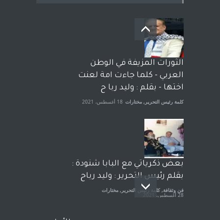
بعد معارك قضائية طاحنة كتب
وترافع فيها بنفسه مرة اخرى..
الشيخ طارق يوسف يقهر
الحكومة الأمريكية ، فأعطوه
الثورات المزيفة في الوطن
الجنسية عن يد وهم صاغرون،
العربي - كلما جاءت امة لعنت
آراء حرة
,
مختارات
7 أبريل، 2023
اختها - بقلم : وليد ربا ح
كلمة رئيس التحرير
,
مختارات
18 أغسطس، 2021
بعض ذكرياتي مع البابا شنودة :
بقلم رئيس التحرير : وليد رباح
فن وثقافة
,
كلمة رئيس التحرير
,
مختارات
28 أغسطس، 2021