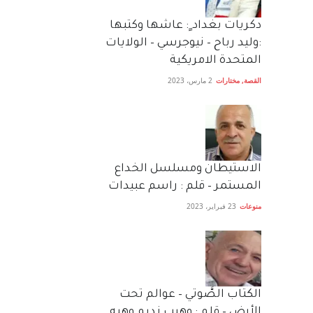
دكريات بغداد ٍ: عاشها وكتبها
:وليد رباح – نيوجرسي – الولايات
المتحدة الامريكية
القصة
,
مختارات
2 مارس، 2023
الاستيطان ومسلسل الخداع
المستمر – قلم : راسم عبيدات
منوعات
23 فبراير، 2023
الكتاب الصَّوتي – عوالم تحت
الأرض – قلم : وهيب نديم وهبه