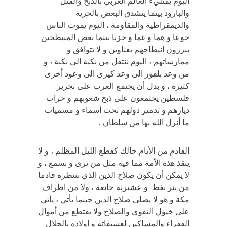
اليوم يمتليء العالم العربي بالذبح والقتل
والبارود بينما يتشدق البعض بالحرية
والديمقراطية والمقاومة ، اليوم يموت الناس
جوعا و هما و غما و حزنا بينما بعض المنبطحين
يبررون انبطاحهم بعناوين و لا تتوافق و
ممارساتهم ، اليوم ننتقل من نكبة الى نكبة ، و
من وعد بلفور الى وعد كيري الى وعود أخرى
كثيرة ، و بدل أن يجتمع العرب على تحرير
فلسطين يجتمعون على ذبح شعوبهم و خراب
ديارهم و تدمير دولهم تحت أسماء و مسميات
ما أنزل الله بها من سلطان .
القادم من الأيام حالك كقطع الليل المظلم ، و لا
ينقذ هذه الأمة مما فيه مثل من نرى و نسمع ، و
لا يمكن أن يكون صلاح الدين الذي ننتظره قادما
من بئر نفط و عشيرته جائعة ، ولا من اطراف
مكة و هو لا يصلي صلاح الدين حينما يأتي ، يأتي
على خيول التقوى والصلاح ولا يقتطع من أموال
الفقراء والمساكين لعشيقاته و اولاده بالحلال