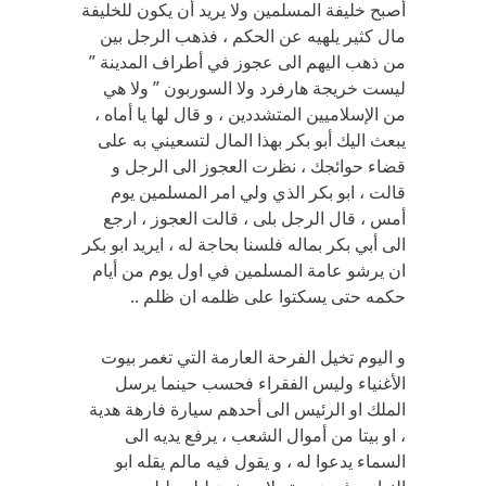
أصبح خليفة المسلمين ولا يريد أن يكون للخليفة
مال كثير يلهيه عن الحكم ، فذهب الرجل بين
من ذهب اليهم الى عجوز في أطراف المدينة ”
ليست خريجة هارفرد ولا السوربون ” ولا هي
من الإسلاميين المتشددين ، و قال لها يا أماه ،
يبعث اليك أبو بكر بهذا المال لتسعيني به على
قضاء حوائجك ، نظرت العجوز الى الرجل و
قالت ، ابو بكر الذي ولي امر المسلمين يوم
أمس ، قال الرجل بلى ، قالت العجوز ، ارجع
الى أبي بكر بماله فلسنا بحاجة له ، ايريد ابو بكر
ان يرشو عامة المسلمين في اول يوم من أيام
حكمه حتى يسكتوا على ظلمه ان ظلم ..
و اليوم تخيل الفرحة العارمة التي تغمر بيوت
الأغنياء وليس الفقراء فحسب حينما يرسل
الملك او الرئيس الى أحدهم سيارة فارهة هدية
، او بيتا من أموال الشعب ، يرفع يديه الى
السماء يدعوا له ، و يقول فيه مالم يقله ابو