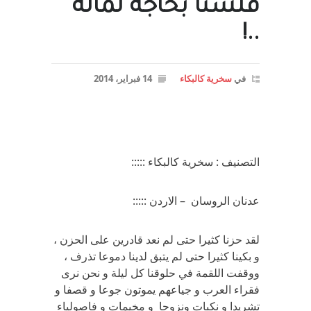
فلسنا بحاجة لماله
..!
في
سخرية كالبكاء
14 فبراير، 2014
التصنيف : سخرية كالبكاء :::::
عدنان الروسان – الاردن :::::
لقد حزنا كثيرا حتى لم نعد قادرين على الحزن ،
و بكينا كثيرا حتى لم يتبق لدينا دموعا تذرف ،
ووقفت اللقمة في حلوقنا كل ليلة و نحن نرى
فقراء العرب و جياعهم يموتون جوعا و قصفا و
تشريدا و نكبات ونزوحا و مخيمات و فاصولياء