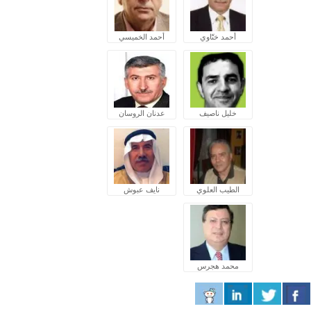
أحمد ختّاوي
أحمد الخميسي
خليل ناصيف
عدنان الروسان
الطيب العلوي
نايف عبوش
محمد هجرس