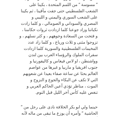
” مسوسة ” من اللمم المتحدة ، بكينا على
الشعب الفلسطيني حتى جفت مآقينا ، ثم بكينا
على الشعب السوري واليمني و الليبي و
المصري والسوداني و الصومالي ، و كلما زادت
نكباتنا وزاد جوعنا كلما ازدادت ثروات حكامنا ،
و فتحت من السعادة وجوههم ، و كثر نسلهم ، و
تزوجوا مثنى و ثلاث ورباع ، و كلما زاد عدد
المخيمات الفلسطينية والسورية كلما ازدادت
سفرات الملوك والرؤساء العرب بين لندن
وواشنطن ، او لاس فيغاس و كاليفورنيا و
جنوب افريقيا و ماربيا و غيرها من عواصم
العالم بحثا عن ساعة صفاء بعيدا عن شعوبهم
التي لا تكف عن البكاء والجوع و النزوح و
الموت ، مناظر تؤذي أعين الحاكم العربي و
تنغص عليه كأس أخر الليل قبل النوم.
حينما ولي ابو بكر الخلافة نادى على رجل من ”
الحاشية ” وأمره أن يوزع ما تبقى من ماله لأنه