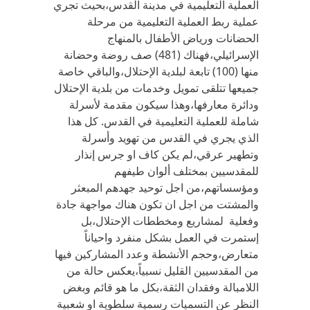
العملية التعليمية في مدينة القدس،بحيث تجري
عملية ربط العملية التعليمية من مرحلة
الحضانات ورياض الأطفال بالمنهاج
الإسرائيلي،فهناك (481) صف روضة وحضانة
منها (100) تابعة لبلدية الإحتلال،والباقي خاصة
جميعها تتلقى تمويل وخدمات من بلدية الإحتلال
ودائرة معارفها،وهذا سيكون مقدمة لأسرلة
شاملة للعملية التعليمية في القدس. كل هذا
الذي يجري في القدس من تهويد وأسرلة
وتطهير عرقي،لم يكن كاف او جرس إنذار
للمقدسيين بمختلف ألوان طيفهم
ومؤسساتهم،من اجل توحيد جهدهم المبعثر
والمشتت من اجل ان تكون هناك مواجهة جادة
وفعلية لمشاريع ومخططات الإحتلال،بل
إستمرت في العمل بشكل منفرد واحياناً
متعارض،وحجم الأنشطة وعدد المشاركين فيها
من المقدسيين القليل نسبياً،يعكس حالة من
اللامبالة وفقدان الثقة،بكل ما هو قائم وبغض
النظر عن التسميات رسمية سلطوية او شعبية