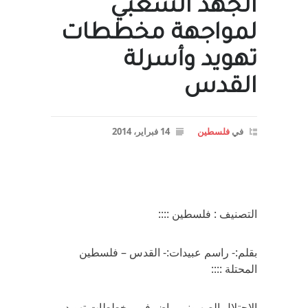
الجهد الشعبي
لمواجهة مخططات
تهويد وأسرلة
القدس
في
فلسطين
14 فبراير، 2014
التصنيف : فلسطين ::::
بقلم:- راسم عبيدات:- القدس – فلسطين
المحتلة ::::
الإحتلال الصهيوني ماض في مخططات تهويد