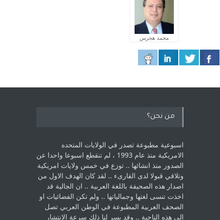
محمد هجرس
من نحن؟
اسبوعية مطبوعة تصدر في الولايات المتحده
الامريكية منذ عام 1993 ، لم ‏تنقطع اسبوعا واحدا عن
الصدور منذ انشائها .. توزع في خمس ولايات امريكية
‏وتلاقي قبولا لدى القارىء ..‏ لقد كان الهدف الاول من
اصدار هذه الصحيفة باللغة العربية .. ان الجالية قد
اخذت ‏تنسى لغتها وجمالياتها .. ولم تكن الفضائيات او
الصحف العربية المطبوعة في الوطن ‏العربي تصل
الى هذه الناحية .. وقد يسر لنا ذلك سرعة الانتشار