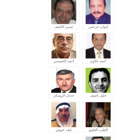
إدوارد جرجس
تيسير الناشف
أحمد ختّاوي
أحمد الخميسي
خليل ناصيف
عدنان الروسان
الطيب العلوي
نايف عبوش