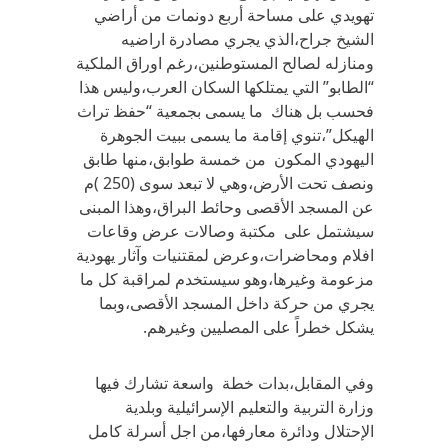
تهويدي على مساحة أربع دونمات من أراضي
الشيخ جراح،الذي يجري مصادرة اراضيه
ومنازله لصالح المستوطنين،رغم اوراق الملكية
“الطابو” التي يمتلكها السكان العرب،وليس هذا
فحسب بل هناك ما يسمى بجمعية “حفظ تراث
الهيكل”،تنوي إقامة ما يسمى ببيت الجوهرة
اليهودي المكون من خمسة طوابق،منها طابق
ونصف تحت الأرض،وهي لا تبعد سوى (250 )م
عن المسجد الأقصى وحائط البراق،وهذا المبنى
سيشتمل على مكتبة وصالات عرض وقاعات
افلام ومحاضرات،وعرض لمقتنيات وآثار يهودية
مزعومة وغيرها،وهو سيستخدم لمراقبة كل ما
يجري من حركة داخل المسجد الأقصى،وبما
يشكل خطراً على المصليين وغيرهم.
وفي المقابل،بدات خطة واسعة تشارك فيها
وزارة التربية والتعليم الإسرائيلية وبلدية
الإحتلال ودائرة معارفها،من اجل أسرلة كامل