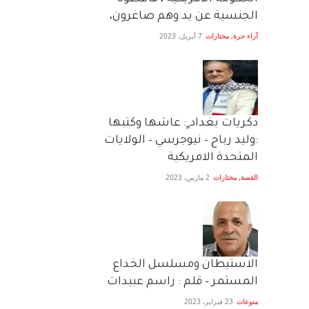
الجنسية عن يد وهم صاغرون،
آراء حرة
,
مختارات
7 أبريل، 2023
دكريات بغداد ٍ: عاشها وكتبها
:وليد رباح – نيوجرسي – الولايات
المتحدة الامريكية
القصة
,
مختارات
2 مارس، 2023
الاستيطان ومسلسل الخداع
المستمر – قلم : راسم عبيدات
منوعات
23 فبراير، 2023