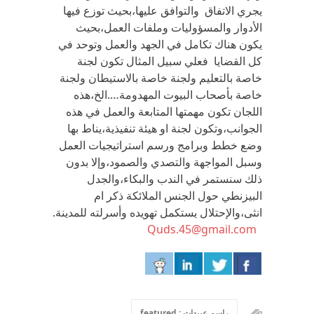
يجري الاتفاق والتوافق عليها،بحيث توزع فيها
الأدوار والمسؤوليات وملفات العمل،بحيث
يكون هناك تكامل في الجهد والعمل وتوحد في
كل القضايا فعلي سبيل المثال تكون لجنة
خاصة بالتعليم ولجنة خاصة بالاستيطان ولجنة
خاصة بأصحاب البيوت المهدومة….الخ،هذه
اللجان تكون مهمتها المتابعة والعمل في هذه
الجوانب،وتكون لجنة او هيئة تنفيذية،يناط بها
وضع خطط وبرامج ورسم استراتيجيات العمل
وسبل المواجهة والتصدي والصمود،وإلا بدون
ذلك سنستمر في الندب والبكاء،والجدل
البيزنطي حول الجنس الملائكة ذكر ام
انثى،والإحتلال يستكمل تهويده وأسرلته للمدينة.
Quds.45@gmail.com
راسم عبيدات : featured