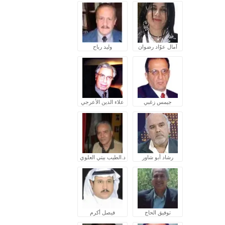
آمال عوّاد رضوان
وليد رباح
جيمس زغبي
علاء الدين الأعرجي
رشاد أبو شاور
د.الطيب بيتي العلوي
توفيق الحاج
فيصل أكرم