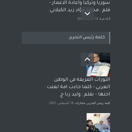
سوريا وتركيا واعادة الاعمار -
قلم : محمد فؤاد زيد الكيلاني
آراء حرة
18 فبراير، 2023
كلمة رئيس التحرير
بعد معارك قضائية طاحنة كتب
وترافع فيها بنفسه مرة اخرى..
الشيخ طارق يوسف يقهر
الحكومة الأمريكية ، فأعطوه
الثورات المزيفة في الوطن
الجنسية عن يد وهم صاغرون،
العربي - كلما جاءت امة لعنت
آراء حرة
,
مختارات
7 أبريل، 2023
اختها - بقلم : وليد ربا ح
كلمة رئيس التحرير
,
مختارات
18 أغسطس، 2021