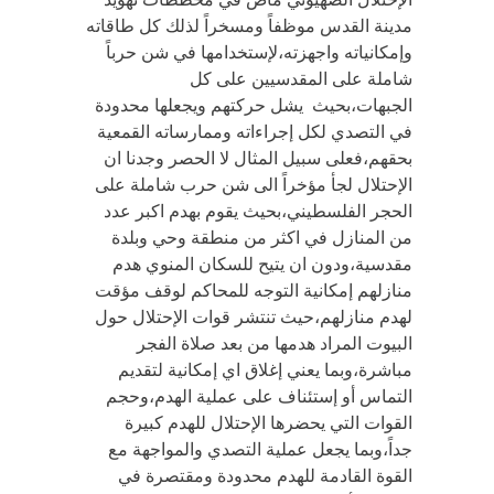
مدينة القدس موظفاً ومسخراً لذلك كل طاقاته
وإمكانياته واجهزته،لإستخدامها في شن حرباً
شاملة على المقدسيين على كل
الجبهات،بحيث يشل حركتهم ويجعلها محدودة
في التصدي لكل إجراءاته وممارساته القمعية
بحقهم،فعلى سبيل المثال لا الحصر وجدنا ان
الإحتلال لجأ مؤخراً الى شن حرب شاملة على
الحجر الفلسطيني،بحيث يقوم بهدم اكبر عدد
من المنازل في اكثر من منطقة وحي وبلدة
مقدسية،ودون ان يتيح للسكان المنوي هدم
منازلهم إمكانية التوجه للمحاكم لوقف مؤقت
لهدم منازلهم،حيث تنتشر قوات الإحتلال حول
البيوت المراد هدمها من بعد صلاة الفجر
مباشرة،وبما يعني إغلاق اي إمكانية لتقديم
التماس أو إستئناف على عملية الهدم،وحجم
القوات التي يحضرها الإحتلال للهدم كبيرة
جداً،وبما يجعل عملية التصدي والمواجهة مع
القوة القادمة للهدم محدودة ومقتصرة في