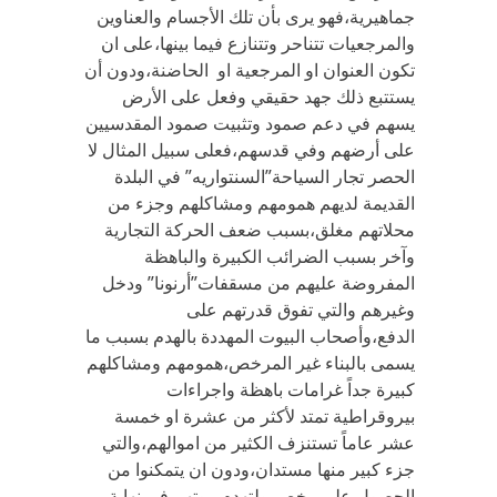
جماهيرية،فهو يرى بأن تلك الأجسام والعناوين
والمرجعيات تتناحر وتتنازع فيما بينها،على ان
تكون العنوان او المرجعية او الحاضنة،ودون أن
يستتبع ذلك جهد حقيقي وفعل على الأرض
يسهم في دعم صمود وتثبيت صمود المقدسيين
على أرضهم وفي قدسهم،فعلى سبيل المثال لا
الحصر تجار السياحة”السنتواريه” في البلدة
القديمة لديهم همومهم ومشاكلهم وجزء من
محلاتهم مغلق،بسبب ضعف الحركة التجارية
وآخر بسبب الضرائب الكبيرة والباهظة
المفروضة عليهم من مسقفات”أرنونا” ودخل
وغيرهم والتي تفوق قدرتهم على
الدفع،وأصحاب البيوت المهددة بالهدم بسبب ما
يسمى بالبناء غير المرخص،همومهم ومشاكلهم
كبيرة جداً غرامات باهظة واجراءات
بيروقراطية تمتد لأكثر من عشرة او خمسة
عشر عاماً تستنزف الكثير من اموالهم،والتي
جزء كبير منها مستدان،ودون ان يتمكنوا من
الحصول على رخص،ولتهدم بيوتهم في نهاية