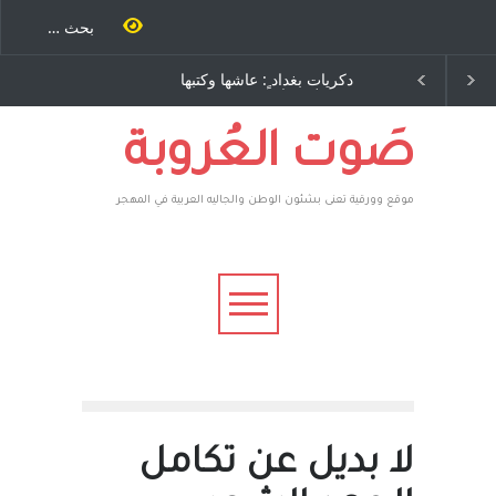
ة طاحنة كتب
دكريات بغداد ٍ: عاشها وكتبها
الاستيطان ومسلسل ال
ه مرة اخرى..
:وليد رباح – نيوجرسي –
المستمر - قلم : راسم عب
 يوسف يقهر
الولايات المتحدة الامريكية
كية ، فأعطوه
وهم صاغرون،
صَوت العُروبة
موقع وورقية تعنى بشئون الوطن والجاليه العربية في المهجر
لا بديل عن تكامل