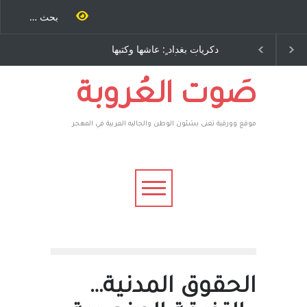
احنة كتب
دكريات بغداد ٍ: عاشها وكتبها
الاستيطان ومسلسل الخدا
رة اخرى..
:وليد رباح – نيوجرسي –
المستمر - قلم : راسم عبيدا
وسف يقهر
الولايات المتحدة الامريكية
 ، فأعطوه
 صاغرون،
صَوت العُروبة
موقع وورقية تعنى بشئون الوطن والجاليه العربية في المهجر
الحقوق المدنية…