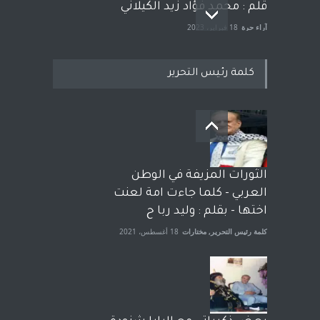
قلم : محمد فؤاد زيد الكيلاني
آراء حرة
18 فبراير، 2023
كلمة رئيس التحرير
بعد معارك قضائية طاحنة كتب
وترافع فيها بنفسه مرة اخرى..
الشيخ طارق يوسف يقهر
الحكومة الأمريكية ، فأعطوه
الثورات المزيفة في الوطن
الجنسية عن يد وهم صاغرون،
العربي - كلما جاءت امة لعنت
آراء حرة
,
مختارات
7 أبريل، 2023
اختها - بقلم : وليد ربا ح
كلمة رئيس التحرير
,
مختارات
18 أغسطس، 2021