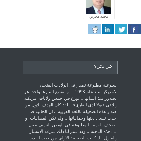
محمد هجرس
من نحن؟
اسبوعية مطبوعة تصدر في الولايات المتحده
الامريكية منذ عام 1993 ، لم ‏تنقطع اسبوعا واحدا عن
الصدور منذ انشائها .. توزع في خمس ولايات امريكية
‏وتلاقي قبولا لدى القارىء ..‏ لقد كان الهدف الاول من
اصدار هذه الصحيفة باللغة العربية .. ان الجالية قد
اخذت ‏تنسى لغتها وجمالياتها .. ولم تكن الفضائيات او
الصحف العربية المطبوعة في الوطن ‏العربي تصل
الى هذه الناحية .. وقد يسر لنا ذلك سرعة الانتشار
والقبول . اذ كانت ‏الصحيفة الاولى من حيث القدم . ‏