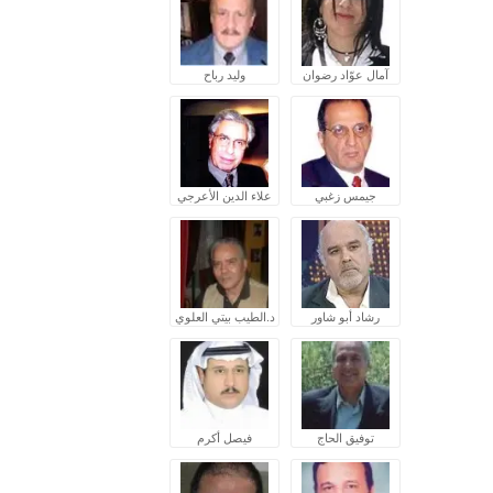
آمال عوّاد رضوان
وليد رباح
جيمس زغبي
علاء الدين الأعرجي
رشاد أبو شاور
د.الطيب بيتي العلوي
توفيق الحاج
فيصل أكرم