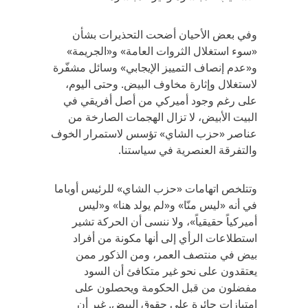
وفي بعض الأحيان أضحت التحذيرات بشأن
«سوء استغلال الثروات العامة» و«الجريمة»
و«عدم إنصاف التمييز الإيجابي» وسائل مشفّرة
لاستغلال وإثارة مخاوف البيض. وحتى اليوم،
على رغم وجود أميركي من أصل أفريقي في
البيت الأبيض، لا تزال الهجمات الصارخة من
عناصر «حزب الشاي» تؤسس لاستمرار الخوف
والتفرقة العنصرية في سياستنا.
وتتلخص اتهامات «حزب الشاي» للرئيس أوباما
في أنه «ليس منّا» و«لم يولد هنا» و«ليس
أميركياً حقيقياً»، ولا ننسى أن الحركة تشير
استطلاعات الرأي إلى أنها مكونة من أفراد
بيض في منتصف العمر، ومن الذكور ممن
يعتقدون على نحو غير متكافئ أن السود
مفضلون من قبل الحكومة ويحصلون على
امتيازات جائرة على حقوق البيض. غير أن