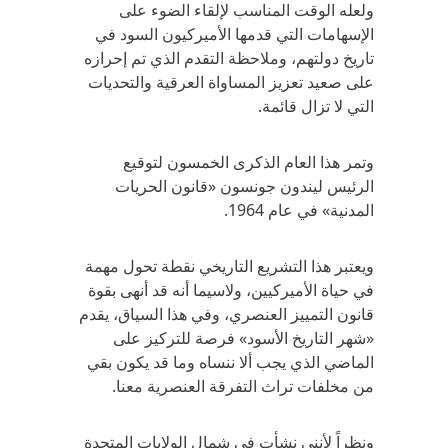
ولعله الوقت المناسب لإلقاء الضوء على
الإسهامات التي قدمها الأميركيون السود في
تاريخ دولتهم، وملاحظة التقدم الذي تم إحرازه
على صعيد تعزيز المساواة العرقية والتحديات
التي لا تزال قائمة.
وتمر هذا العام الذكرى الخمسون لتوقيع
الرئيس ليندون جونسون «قانون الحريات
المدنية» في عام 1964.
ويعتبر هذا التشريع التاريخي نقطة تحول مهمة
في حياة الأميركيين، ولاسيما أنه قد أنهى بقوة
قانون التمييز العنصري، وفي هذا السياق، يقدم
«شهر التاريخ الأسود» فرصة للتركيز على
الماضي الذي يجب ألا ننساه وما قد يكون بقي
من مخلفات تراث التفرقة العنصرية معنا.
ونظراً لأنني نشأت في شمال الولايات المتحدة