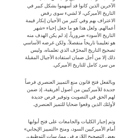
الآخرين الذين كانوا قد أسهموا بشكل كبير في
التاريخ الأميركي، لا لشيء سوى رفض
الاعتراف بهم وفي كثير من الأحيان إنكار قيمة
أعمالهم. ولعل هذا هو ما جعل إحياء «شهر
التاريخ الأسود» ضرورياً، إذ لم يكن الهدف منه
هو تعليمنا تاريخاً منفصلاً، ولكن غرضه الأساسي
تصحيح التاريخ المحرّف الذي تعلمناه، وليس
ذلك إلا من أجل ضمان استفادة الأجيال المقبلة
من سرد كامل للتاريخ الأميركي.
وبالفعل فتح قانون منع التمييز العنصري فرصاً
جديدة للأميركيين من أصول أفريقية، إذ ضمن
لهم الحق في التصويت وتوفير فرص جديدة
لأولئك الذين وقعوا ضحايا للتميز العنصري.
وتم إجبار الكليات والجامعات على فتح أبوابها
أمام الأميركيين السود، ومنح «التمييز الإيجابي»
بعض التصحيح اللازم في ممارسات التوظيف،