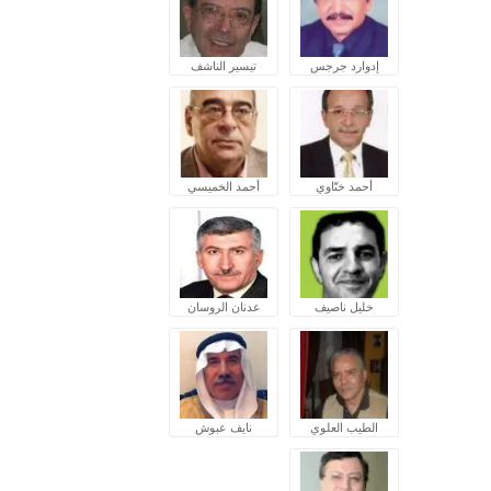
إدوارد جرجس
تيسير الناشف
أحمد ختّاوي
أحمد الخميسي
خليل ناصيف
عدنان الروسان
الطيب العلوي
نايف عبوش