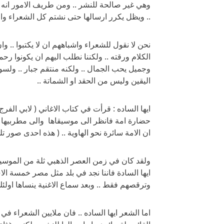
وهي غير صالحة للنشر .. ومن طريف الامور انه ي
.. ويظل يكرر ارسالها حتى نشتم كل الشعراء والق
نحن لا نقول للشعراء واشباههم ان لا يكتبوا .. وا
الكلام ورقته .. ولكننا نطلب اليهم ان يكونوا رحم
وجميل يحب الجمال .. ولكنه منتقم جبار .. ولسو
اليقين وليس من الحقد او الشماتة ..
ايها الساده : قرأت في كتاب الاغاني ( لابي الفر
حضارة امة فانظر الى موسيقاها والى مطربيها 
ان الامة سائرة نحو الهاوية .. ( هذه احدى صور ت
ولقد كان في زمن العصر الذهبي ثلة من الموسيقيي
ايها السادة فاننا نجد في بلد مثل مصر خمسة
وترقصهم فقط .. وبعد سماع الاغنية ينساها اولئ
اما الشعر ايها الساده .. فان ملايين الشعراء في