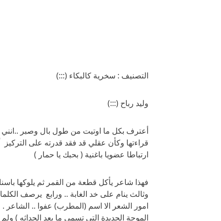
التصنيف : سخرية كالبكاء (:::)
وليد رباح (:::)
أعترف بكل ما اوتيت من طول بال وصبر ..انني 
قراءتها وكأن عقلي قد فقد قدرته على التركيز أو 
ارتباطا عضويا باغنية ( بحبك يا حمار )
فهذا شاعر يأكل قطعة من القمر ثم يلوكها باسنان
وثالث ينام على خد الغابة .. ورابع يرصف الكلم
امور الشعر الا اسم (المطرب) عفوا .. الشاعر . 
الموجة الجديدة التي تسمى ما بعد الحداثه ) ولم ا