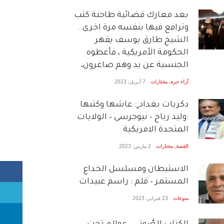
بعد معارك قضائية طاحنة كتب
وترافع فيها بنفسه مرة اخرى..
الشيخ طارق يوسف يقهر
الحكومة الأمريكية ، فأعطوه
الجنسية عن يد وهم صاغرون،
آراء حرة
,
مختارات
7 أبريل، 2023
دكريات بغداد ٍ: عاشها وكتبها
:وليد رباح – نيوجرسي – الولايات
المتحدة الامريكية
القصة
,
مختارات
2 مارس، 2023
الاستيطان ومسلسل الخداع
المستمر – قلم : راسم عبيدات
منوعات
23 فبراير، 2023