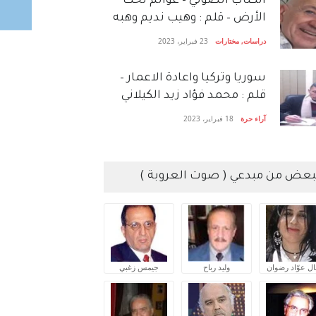
الكتاب الصَّوتي – عوالم تحت
الأرض – قلم : وهيب نديم وهبه
دراسات
,
مختارات
23 فبراير، 2023
سوريا وتركيا واعادة الاعمار –
قلم : محمد فؤاد زيد الكيلاني
آراء حرة
18 فبراير، 2023
بعض من مبدعي ( صوت العروبة )
ال عوّاد رضوان
وليد رباح
جيمس زغبي