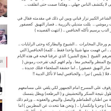
تى لا يكتشف الناس جهلي .. وهكذا صمت حتى انفلقت ..
بالشاعر الكبير نزار قباني وبين لي ذلك في مقدمته فقال في
موشي .. بللت منديلي بالزريبة .. فصار النهيق كعصفور
ر الدب برسيم تأكله الخنافس .. ( انتهت القصيده )
ورجال المخابرات .. الشيوخ والبطاركة وحتى الرابايات ..
 اني فهمت منها شيئا واحدا فقط .. كلمة) الخنافس( التي
هم القبيح ( بفتح الشين) الذي عرفنا قبحه في هذه الايام
 قبح المنظر والمخبر معا . ولم افهم كيف تقرحت رموش (
ال
 صار النهيق عصفورا .. اما حشفة السلحفاء فتلك جديدة ..
 ( يلبس ) نيرا .. والخنافس ايضا لا تأكل الدببة !!
لوقوف على المسرح امام الجمهور لكي يلقي على مسامعهم
طول نتيجة السكر والتحشيش و ( البرطعه) ويظل يتمسك
آم
لئة من اطنان الطماطم والبصل والبيض والعفونه .. ورغم ذلك
 ) وحزنا وانكسارا .. ( ونحن هنا نتحدث عن المطربين ) اما