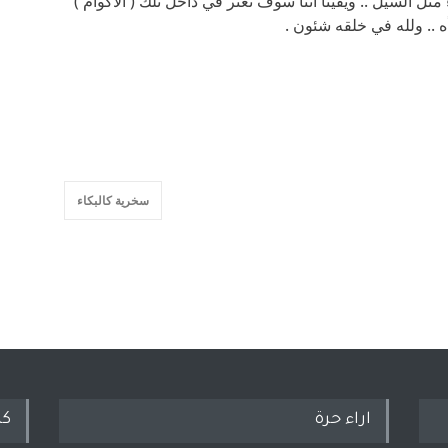
 مثل السيل .. ويقينا اننا سوف نعثر في داخل تلك ( الاكوام )
 .. ولله في خلقه شئون .
سخرية كالبكاء
اراء حرة
كل