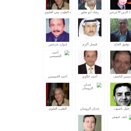
ء الدين الأعرجي
رشاد أبو شاور
د.الطيب بيتي العلوي
توفيق الحاج
فيصل أكرم
إدوارد جرجس
تيسير الناشف
أحمد ختّاوي
أحمد الخميسي
خليل ناصيف
عدنان الروسان
الطيب العلوي