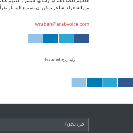
القائهم لقصائدهم او ارسالها للنشر .. لكنهم غثاء
من الشعراء شاعر يمكن ان نستمع اليه بأو نقرأه
wrabah@arabvoice.com
وليد رباح: featured
من نحن؟