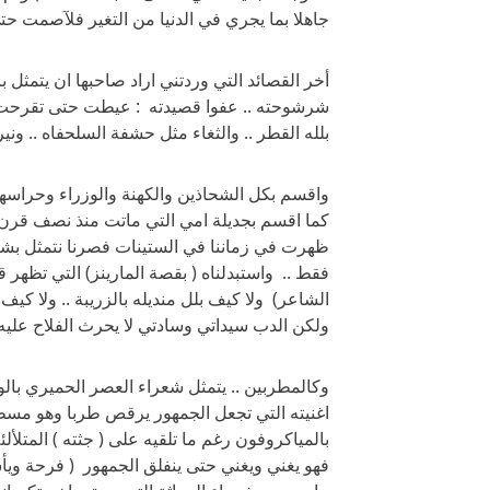
جاهلا بما يجري في الدنيا من التغير فلآصمت ح
أخر القصائد التي وردتني اراد صاحبها ان يتمثل 
شرشوحته .. عفوا قصيدته : عيطت حتى تقرحت ر
بلله القطر .. والثغاء مثل حشفة السلحفاه .. وني
واقسم بكل الشحاذين والكهنة والوزراء وحراسهم 
كما اقسم بجديلة امي التي ماتت منذ نصف قرن ..
ظهرت في زماننا في الستينات فصرنا نتمثل بشعر
فقط .. واستبدلناه ( بقصة المارينز) التي تظهر
الشاعر) ولا كيف بلل منديله بالزريبة .. ولا كيف
ولكن الدب سيداتي وسادتي لا يحرث الفلاح عليه فلا
وكالمطربين .. يتمثل شعراء العصر الحميري با
اغنيته التي تجعل الجمهور يرقص طربا وهو مس
بالمياكروفون رغم ما تلقيه على ( جثته ) المتلأ
فهو يغني ويغني حتى ينفلق الجمهور ( فرحة ويأسا