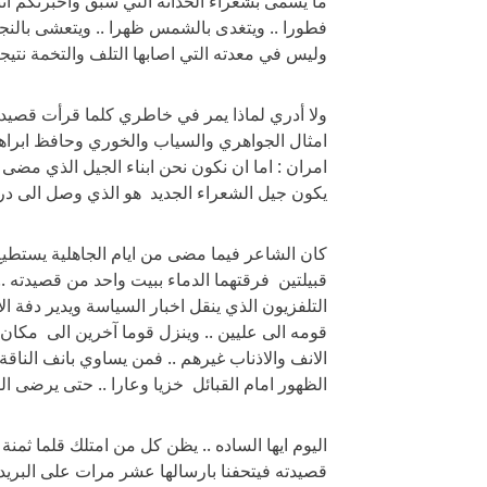
ما يسمى بشعراء الحداثة التي سبق واخبرتكم انني
فطورا .. ويتغدى بالشمس ظهرا .. ويتعشى بالنجو
وليس في معدته التي اصابها التلف والتخمة نتيجة هذ
ولا أدري لماذا يمر في خاطري كلما قرأت قصيد
امثال الجواهري والسياب والخوري وحافظ ابراهي
امران : اما ان نكون نحن ابناء الجيل الذي مضى قد
يكون جيل الشعراء الجديد هو الذي وصل الى درجة (
كان الشاعر فيما مضى من ايام الجاهلية يستطيع 
قبيلتين فرقتهما الدماء ببيت واحد من قصيدته 
التلفزيون الذي ينقل اخبار السياسة ويدير دفة الا
قومه الى عليين .. وينزل قوما آخرين الى مكان 
الانف والاذناب غيرهم .. فمن يساوي بانف الناقة 
الظهور امام القبائل خزيا وعارا .. حتى يرضى ا
اليوم ايها الساده .. يظن كل من امتلك قلما ثمنة 
قصيدته فيتحفنا بارسالها عشر مرات على البريد ال