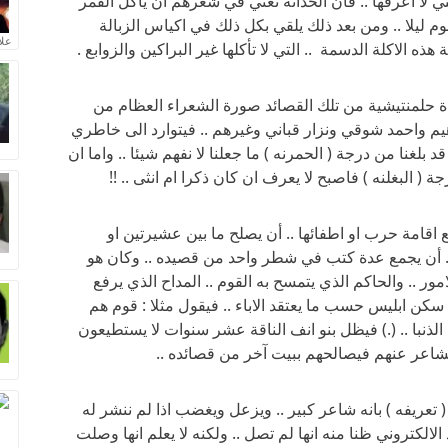
 لا اعرفها .. فان الحداثة تعني في شعرهم ان يأكل القمر
م ليلا .. ومن بعد ذلك يلقي بكل ذلك في اكياس الزبالة
علا
ه الاكلة الدسمة .. التي لا تأكلها غير البراكين والزوابع .
ة حلمنتيشية من تلك القصائد صورة الشعراء العظام من
م واحمد شوقي ونزار قباني وغيرهم .. فيتوارد الى خاطري
 بلغنا من درجة ( الحمرنه ) ما جعلنا لا نفهم شيئا .. واما ان
 البغلنه ) فاصبح لا يعرف ان كان ذكرا ام انثى .. !!
اقامة حرب او اطفائها .. أن يصلح ما بين عشيرتين او
.. أن يجمع عدة كتب في شطر واحد من قصيده .. وكان هو
مور .. والحاكم الذي يتمسح به القوم .. المداح الذي يرفع
سكن ابليس حسب ما يعتقد الاباء .. فيقول مثلا : قوم هم
الذنبا .. (.) فيظل بنو انف الناقة عشر سنوات لا يستطيعون
لشاعر عنهم فيصالحهم ببيت آخر من قصائده ..
( تعريفه ) بانه شاعر كبير .. ويزعل ويغضب اذا لم ننشر له
الكتروني ظنا منه انها لم تصل .. ولكنه لا يعلم انها وصلت