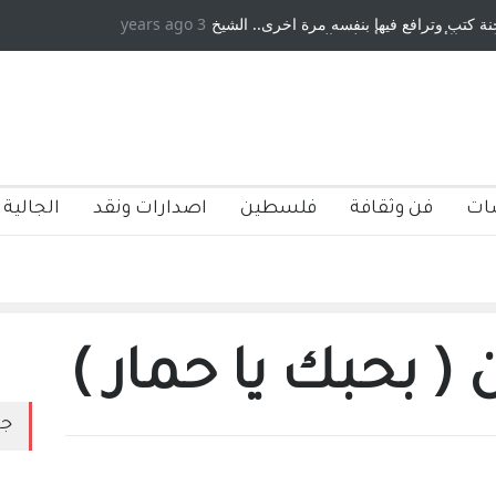
بنفسه مرة اخرى.. الشيخ
3 years ago
دكريات بغداد ٍ: عاشها وكتبها :وليد رباح – نيوجرسي
عطوه الجنسية عن يد وهم
صاغرون،
ات
فن وثقافة
فلسطين
اصدارات ونقد
الجالية 
( بحبك يا حمار )
جد