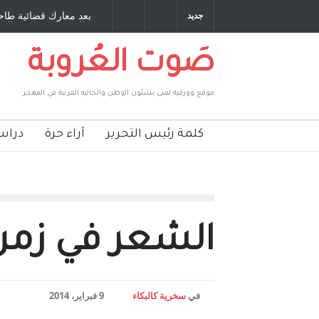
ي مخلوف : بقلم : سعد الله
بعد معارك قضائية طاحنة كتب وترافع فيها 
جديد
بركات
طارق يوسف يقهر الحكومة الأمريكية ، فأ
صَوت العُروبة
موقع وورقية تعنى بشئون الوطن والجاليه العربية في المهجر
كلمة رئيس التحرير
آراء حرة
دراس
الشعر في زمن 
في
سخرية كالبكاء
9 فبراير، 2014