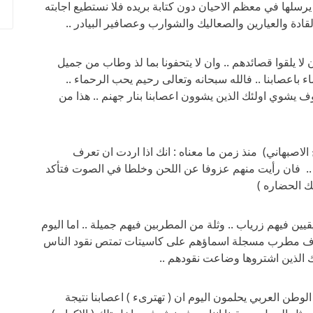
رسلها في معظم الاحيان دون كتابة بريده فلا نستطيع اجابته
ادة والعيارين والصعاليك والشوارب وعصافير البيادر ..
ن لا يلقوا قصائدهم .. وان لا يتحفونا بما لذ وطاب من جميل
اء باعصابنا .. فالله سبحانه وتعالى رحيم يحب الرحماء ..
ف يشوي اولئك الذين يشوون اعصابنا بنار جهنم .. هذا من
ج الاصبهاني) منذ زمن ما معناه : انك اذا اردت ان تعرف
.. فان رأيت منهم عزوفا عن اللحن وخلطا في الصوت فتأكد
لك الحضاره )
ن فيهم زرياب .. وثلة من المطربين فيهم جميلة .. اما اليوم
 الاف مطرب مسجلة اسماؤهم على كاسيتات تمتص نقود الناس
ك الذين اشتروها وضاعت نقودهم ..
 الوطن العربي يحلمون اليوم ان ( تهترىء ) اعصابنا نتيجة