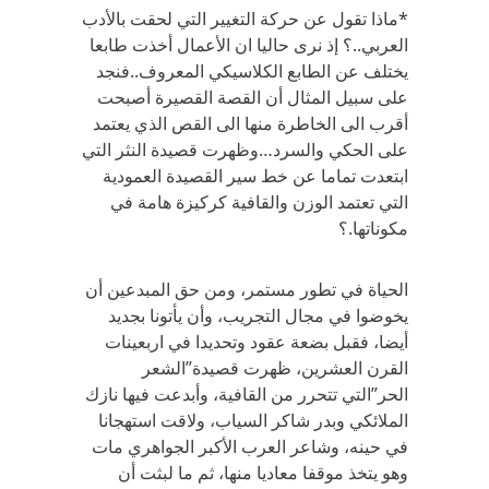
*ماذا تقول عن حركة التغيير التي لحقت بالأدب
العربي..؟ إذ نرى حاليا ان الأعمال أخذت طابعا
يختلف عن الطابع الكلاسيكي المعروف..فنجد
على سبيل المثال أن القصة القصيرة أصبحت
أقرب الى الخاطرة منها الى القص الذي يعتمد
على الحكي والسرد…وظهرت قصيدة النثر التي
ابتعدت تماما عن خط سير القصيدة العمودية
التي تعتمد الوزن والقافية كركيزة هامة في
مكوناتها.؟
الحياة في تطور مستمر، ومن حق المبدعين أن
يخوضوا في مجال التجريب، وأن يأتونا بجديد
أيضا، فقبل بضعة عقود وتحديدا في اربعينات
القرن العشرين، ظهرت قصيدة”الشعر
الحر”التي تتحرر من القافية، وأبدعت فيها نازك
الملائكي وبدر شاكر السياب، ولاقت استهجانا
في حينه، وشاعر العرب الأكبر الجواهري مات
وهو يتخذ موقفا معاديا منها، ثم ما لبثت أن