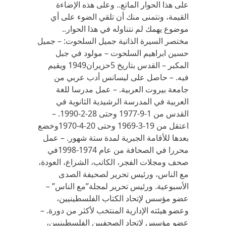
على هذا الحوار الماتع.. وعلى هذه الإضاءة
القيمة، ونتمنى منك أن تلقي الضوء على أي
موضوع يهمك لم نتناوله في هذا الحوار..
مختصر السيرة الذاتية جميل السلحوت: – جميل
حسين ابراهيم السلحوت – مولود في جبل
المكبر – القدس بتاريخ 5حزيران1949 ويقيم
فيه. – حاصل على ليسانس أدب عربي من
جامعة بيروت العربية. – عمل مدرسا للغة
العربية في المدرسة الرشيدية الثانوية في
القدس من 1-9-1977 وحتى 28-2-1990. –
اعتقل من 19-3-1969 وحتى 20-4-1970وخضع
بعدها للأقامة الجبرية لمدة ستة شهور. – عمل
محررا في الصحافة من عام 1974-1998في
صحف ومجلات الفجر، الكاتب، الشراع، العودة،
مع الناس، ورئيس تحرير لصحيفة الصدى
الأسبوعية. ورئيس تحرير لمجلة”مع الناس” –
عضو مؤسس لإتحاد الكتاب الفلسطينيين،
وعضو هيئته الإدارية المنتخب لأكثر من دورة. –
عضو مؤسس لإتحاد الصحفيين الفلسطينيين،