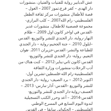
عش الدبابير رواية للفتيات والفتيان ،منشورات
دار الهدى – كفر قرع،تموز 2007 – الغول –
قصة للأطفال منشورات مركز ثقافة الطفل
الفلسطيني- رام الله2007. – كلب البراري-
مجموعة قصصية للاطفال، منشورات غدير
-القدس في اواخر كانون اول 2009. – ظلام
النهار-رواية، دار الجندي للنشر والتوزيع- القدس
–ايلول 2010. – جنة الجحيم-رواية – دار الجندي
للطباعة والنشر- القدس-حزيران 2011. -هوان
النعيم. رواية- دار الجندي للنشر والتوزيع-
القدس-كانون ثاني-يناير-2012. – كنت هناك-من
أدب الرحلات-منشورات وزارة الثقافة
الفلسطينية-رام الله-فلسطين-تشرين أول-
اكتوبر-2012. – برد الصيف- رواية- دار الجندي
للنشر والتوزيع –القدس- آذار-مارس- 2013. –
العسف-رواية-دار الجندي للنشر والتوزيع-
القدس-2014. – أعد وحرر الكتب التسجيلية
لندوة اليوم السابع في المسرح الوطني
الفلسطيني – الحكواتي سابقا – في القدس