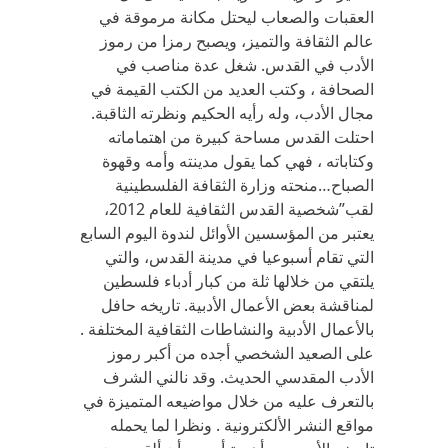
العقبات والصعاب ليحتل مكانة مرموقة في
عالم الثقافة والتميز، ويصبح رمزا من رموز
الأدب في القدس. شغل عدة مناصب في
الصحافة ، وكتب العديد من الكتب القيمة في
مجال الأدب، وله رأيه الحكيم ونظرته الثاقبة.
احتلت القدس مساحة كبيرة من اهتماماته
وكتاباته ، فهي كما يقول مدينته وأمه وقهوة
الصباح…منحته وزارة الثقافة الفلسطينية
لقب”شخصية القدس الثقافية للعام 2012،
يعتبر من المؤسسين الأوائل لندوة اليوم السابع
التي تقام أسبوعيا في مدينة القدس، والتي
يلتقي من خلالها ثلة من كبار أدباء فلسطين
لمناقشة بعض الأعمال الأدبية. تاريخه حافل
بالأعمال الأدبية والنشاطات الثقافية المختلفة .
على الصعيد الشخصي أجده من أكبر رموز
الأدب المقدسي الحديث. وقد نالني الشرف
بالتعرف عليه من خلال مواضيعه المتميزة في
مواقع النشر الألكترونية . ونظرا لما يحمله