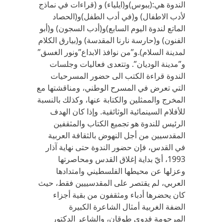
الندوة هي:(يبوس)و(ايلياء) و (قراءات في نماذج
لأدب الاطفال) و(في أدب الطفل)و(الحصاد
الماتع لندوة اليوم السابع)و(أدب السجون) و(أبو
الفنون) و(حارسة نارنا المقدسة) و(بيارق الكلام
لمدينة السلام).و”من نوافذ الابداع”ونور الغسق”
و”مدينة الوديان”. وتتعدى فعاليات وجلسات
الندوة قراءة الكتب الى حضور المسرحيات
التي تعرض في المسرح الوطني، ومناقشتها مع
المخرج والممثلين والكتابة عنها، وكذلك بالنسبة
للأفلام السينمائية الوثائقية. وإذا كان الهدف
الرئيس للندوة هو تجميع الكتاب والمثقفين
المقدسيين من أجل النهوض بالثقافة العربية
في القدس، فإن حضور الندوة حتى نهاية آذار
1993، أيّ بداية إغلاق القدس ومحاصرتها
وعزلها عن محيطها الفلسطيني وامتدادها
العربي، لم يقتصر على المقدسييين فقط، حيث
كان يحضرها أدباء ومثقفون من بقية أجزاء
الضفة الغربية أمثال الشاعرة الكبيرة
المرحومة فدوى طوقان، والشاعر الدكتور