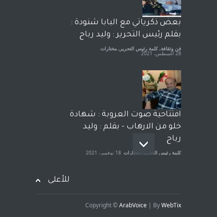
رشاد أبو شاورآراء حرة ..
آراء حرة
18 فبراير، 2023
بعض ذكرياتي مع البابا شنودة :
بقلم رئيس التحرير : وليد رباح
فن وثقافة
,
كلمة رئيس التحرير
,
مختارات
28 أغسطس، 2021
افتتاحية صوت العروبة : شهادة
خلو من الارهاب - بقلم : وليد
رباح
كلمة رئيس التحرير
,
مختارات
18 نوفمبر، 2021
للأعلى
Copyright ©
ArabVoice
| By
WebTix
هام جدا - من رئيس التحرير