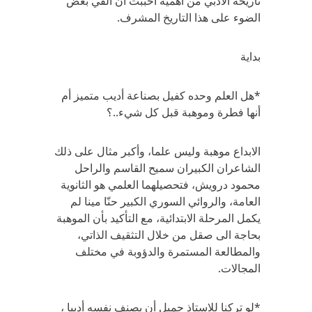
تاريخه الأدبي من أهمية أحببت أن ألقي بعض
الضوء على هذا التاريخ المشرف.
بداية
*هل العلم وحده كفيل بصناعة أديب متميز أم
أنها فطرة وموهبة قبل كل شيء..؟
الابداع موهبة وليس علما، وأكبر مثال على ذلك
الشاعران الكبيران سميح القاسم والراحل
محمود درويش، فتحصيلهما العلمي هو الثانوية
العامة، والروائي السوري الكبير حنّا مينا لم
يكمل المرحلة الابتدائية، مع التأكيد بأن الموهبة
بحاجة الى صقل من خلال التثقيف الذاتي،
والمطالعة المستمرة والدؤوبة في مختلف
المجالات.
*لو تركنا للاستاذ جميل أن يصنف نفسه أدبيا ،