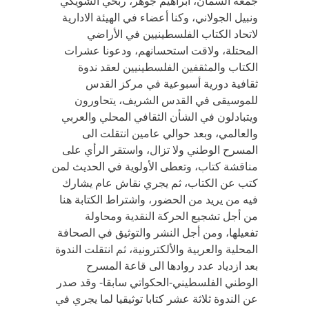
جمعة السمان، ابراهيم جوهر، ربحي الشويكي
ونبيل الجولاني، وكنا أعضاء في الهيئة الادارية
لاتحاد الكتاب الفلسطينيين في الأراضي
المحتلة، ولاقت استحسانهم، ودعونا عشرات
الكتاب والمثقفين الفلسطينيين لعقد ندوة
ثقافية دورية أسبوعية في مركز القدس
للموسيقى في القدس الشريف، يتحاورون
ويتبادلون في الشأن الثقافي المحلي والعربي
والعالمي، وبعد حوالي عامين انتقلت الى
المسرح الوطني ولا تزال، واستقر الرأي على
مناقشة كتاب، وتعطى الأولوية في الحديث لمن
كتب عن الكتاب، ثم يجري نقاش عام يشارك
فيه من يريد من الحضور، واشتراط الكتابة هنا
من أجل تشجيع الحركة النقدية ومحاولة
تفعيلها، ومن أجل النشر والتوثيق في الصحافة
المحلية والعربية والألكترونية، ثم انتقلت الندوة
بعد ازدياد عدد روادها الى قاعة المسرح
الوطني الفلسطيني-الحكواتي سابقا- وقد صدر
عن الندوة ثلاثة عشر كتابا توثيقيا لما يجري في