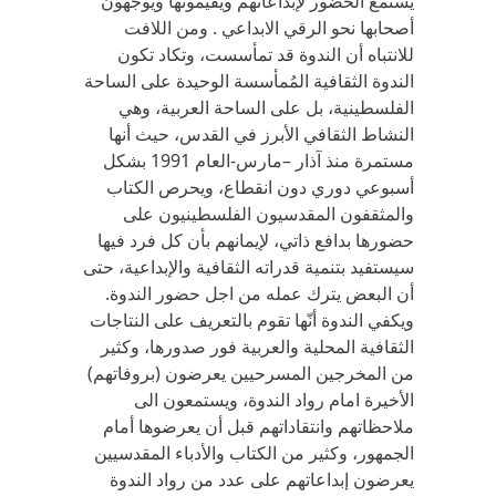
يستمع الحضور لإبداعاتهم ويقيمونها ويوجهون
أصحابها نحو الرقي الابداعي . ومن اللافت
للانتباه أن الندوة قد تمأسست، وتكاد تكون
الندوة الثقافية المُمأسسة الوحيدة على الساحة
الفلسطينية، بل على الساحة العربية، وهي
النشاط الثقافي الأبرز في القدس، حيث أنها
مستمرة منذ آذار –مارس-العام 1991 بشكل
أسبوعي دوري دون انقطاع، ويحرص الكتاب
والمثقفون المقدسيون الفلسطينيون على
حضورها بدافع ذاتي، لإيمانهم بأن كل فرد فيها
سيستفيد بتنمية قدراته الثقافية والإبداعية، حتى
أن البعض يترك عمله من اجل حضور الندوة.
ويكفي الندوة أنّها تقوم بالتعريف على النتاجات
الثقافية المحلية والعربية فور صدورها، وكثير
من المخرجين المسرحيين يعرضون (بروفاتهم)
الأخيرة امام رواد الندوة، ويستمعون الى
ملاحظاتهم وانتقاداتهم قبل أن يعرضوها أمام
الجمهور، وكثير من الكتاب والأدباء المقدسيين
يعرضون إبداعاتهم على عدد من رواد الندوة