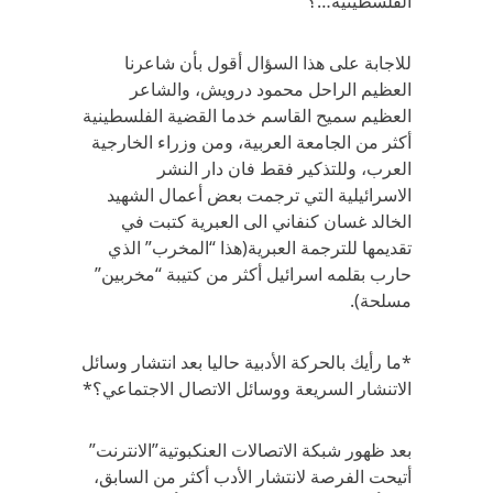
الفلسطينية…؟
للاجابة على هذا السؤال أقول بأن شاعرنا
العظيم الراحل محمود درويش، والشاعر
العظيم سميح القاسم خدما القضية الفلسطينية
أكثر من الجامعة العربية، ومن وزراء الخارجية
العرب، وللتذكير فقط فان دار النشر
الاسرائيلية التي ترجمت بعض أعمال الشهيد
الخالد غسان كنفاني الى العبرية كتبت في
تقديمها للترجمة العبرية(هذا “المخرب” الذي
حارب بقلمه اسرائيل أكثر من كتيبة “مخربين”
مسلحة).
*ما رأيك بالحركة الأدبية حاليا بعد انتشار وسائل
الاتنشار السريعة ووسائل الاتصال الاجتماعي؟*
بعد ظهور شبكة الاتصالات العنكبوتية”الانترنت”
أتيحت الفرصة لانتشار الأدب أكثر من السابق،