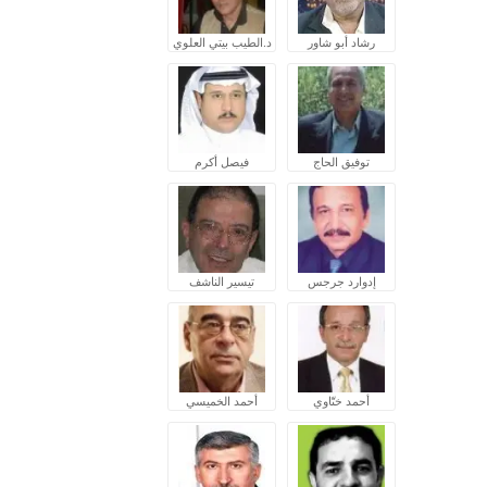
رشاد أبو شاور
د.الطيب بيتي العلوي
توفيق الحاج
فيصل أكرم
إدوارد جرجس
تيسير الناشف
أحمد ختّاوي
أحمد الخميسي