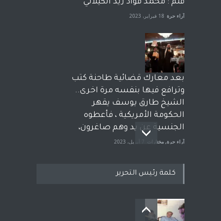
قلم : محمد فؤاد زيد الكيلاني
آراء حرة
18 فبراير، 2023
بعد معارك قضائية طاحنة كتب
وترافع فيها بنفسه مرة اخرى..
الشيخ طارق يوسف يقهر
الحكومة الأمريكية ، فأعطوه
الجنسية عن يد وهم صاغرون،
آراء حرة
,
مختارات
7 أبريل، 2023
كلمة رئيس التحرير
معاناة زلزال سوريّة تفضح:
زيف ديمقراطية الغرب! قلم :