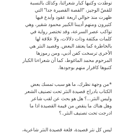
توطدت وكتبها كبار شعرائنا، وكذلك بالنسبة
للقصّ الوجيز، “القصة القصيرة جدا” التي
ظهرت منذ حوالي اربعة عقود وأبدع فيها
كثيرون ومنهم أديبنا الكبير محمود شقير، وهي
تواكب عصر السرعة، وقد تختصر رواية في
كلمات مكثفة وذات دلالات، ولا علاقة لها
بالخاطرة كما يعتقد البعض. وقصيد النثر هي
الأخرى ترسخت كفن أدبي، ومن رموزها
المرحوم محمد الماغوط، كما أن شعراءنا الكبار
كتبوها كاقرار منهم بوجودها.
*من وجهة نظرك، ما هو سبب تمسك بعض
الكتاب بادراج قصيدة النثر تحت تصنيف الشعر
وليس النثر…؟ هل هو بحث عن لقب شاعر
وهل هناك ما ينقص من قيمة القصيدة اذا ما
ادرجت تحت تصنيف النثر..؟
ليس كل نثر قصيدة، فلغة قصيدة النثر شاعرية،