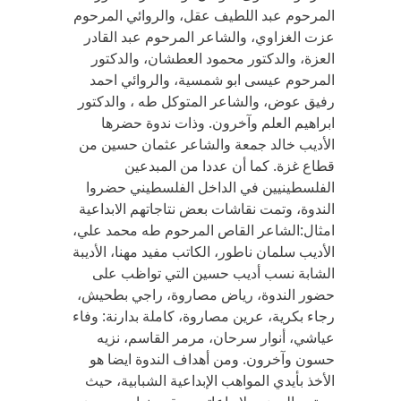
المرحوم عبد اللطيف عقل، والروائي المرحوم
عزت الغزاوي، والشاعر المرحوم عبد القادر
العزة، والدكتور محمود العطشان، والدكتور
المرحوم عيسى ابو شمسية، والروائي احمد
رفيق عوض، والشاعر المتوكل طه ، والدكتور
ابراهيم العلم وآخرون. وذات ندوة حضرها
الأديب خالد جمعة والشاعر عثمان حسين من
قطاع غزة. كما أن عددا من المبدعين
الفلسطينيين في الداخل الفلسطيني حضروا
الندوة، وتمت نقاشات بعض نتاجاتهم الابداعية
امثال:الشاعر القاص المرحوم طه محمد علي،
الأديب سلمان ناطور، الكاتب مفيد مهنا، الأديبة
الشابة نسب أديب حسين التي تواظب على
حضور الندوة، رياض مصاروة، راجي بطحيش،
رجاء بكرية، عرين مصاروة، كاملة بدارنة: وفاء
عياشي، أنوار سرحان، مرمر القاسم، نزيه
حسون وآخرون. ومن أهداف الندوة ايضا هو
الأخذ بأيدي المواهب الإبداعية الشبابية، حيث