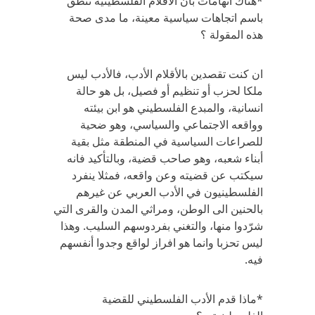
*هناك اتهامات بأن الأقلام الفلسطينية تنطق
باسم اتجاهات سياسية معينة، ما مدى صحة
هذه المقولة ؟
ان كنت تقصدين بالأقلام الأدب، فالأدب ليس
ملكا لحزب أو تنظيم أو فصيل، بل هو حالة
انسانية، والمبدع الفلسطيني هو ابن بيئته
وواقعه الاجتماعي والسياسي، وهو ضحية
للصراعات السياسية في المنطقة مثل بقية
أبناء شعبه، وهو صاحب قضية، وبالتأكيد فانه
سيكتب عن قضيته وعن واقعه، فمثلا ينفرد
الفلسطينيون في الأدب العربي عن غيرهم
بالحنين الى الوطن، ومراثي المدن والقرى التي
شرّدوا منها، والتغني بفردوسهم السليب. وهذا
ليس تحزبا وانما هو افراز لواقع وجدوا أنفسهم
فيه.
*ماذا قدم الأدب الفلسطيني للقضية