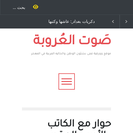
ٍ: عاشها وكتبها
الاستيطان ومسلسل الخداع
اح – نيوجرسي –
المستمر - قلم : راسم عبيدات
متحدة الامريكية
صَوت العُروبة
موقع وورقية تعنى بشئون الوطن والجاليه العربية في المهجر
حوار مع الكاتب