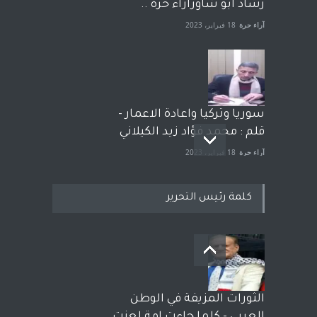
رشاد أبو شاورآراء حرة ..
آراء حرة
18 فبراير، 2023
سوريا وتركيا واعادة الاعمار -
قلم : محمد فؤاد زيد الكيلاني
آراء حرة
18 فبراير، 2023
كلمة رئيس التحرير
بعد معارك قضائية طاحنة كتب
وترافع فيها بنفسه مرة اخرى..
الشيخ طارق يوسف يقهر
الحكومة الأمريكية ، فأعطوه
الثورات المزيفة في الوطن
الجنسية عن يد وهم صاغرون،