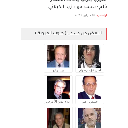
سوريا وتركيا واعادة الاعمار –
قلم : محمد فؤاد زيد الكيلاني
آراء حرة
18 فبراير، 2023
البعض من مبدعي ( صوت العروبة )
آمال عوّاد رضوان
وليد رباح
جيمس زغبي
علاء الدين الأعرجي