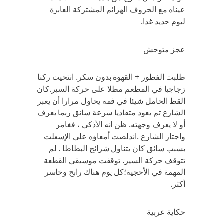
عيناه مع الحروف الهزائم المشتركة العابرة
ليوم جديد غدا.
عجز متوحش
طلبت الفطور + القهوة بدون سكر. انتحيت ركنا
زجاجيا في المطعم مطلا على حركة السير.كان
القط الحامل شيئا في فمه يحاول مرارا أن يعبر
الشارع ثم يعود متفاديا سرعة سائق ربما يعرف
أو لا يعرف وجهته. ظن انه الأذكى ، فغامر
واجتاز الشارع .اندلصت أمعاؤه على الإسفلت
بسبب سائق كان يتناول شرائح البطاطا . لم
تتوقف حركة السير. توقفت موسيقى القطعة
المهمة في الأحجية؛كل يوم هناك رابح وخاسر
أكثر.
حكاية عربية