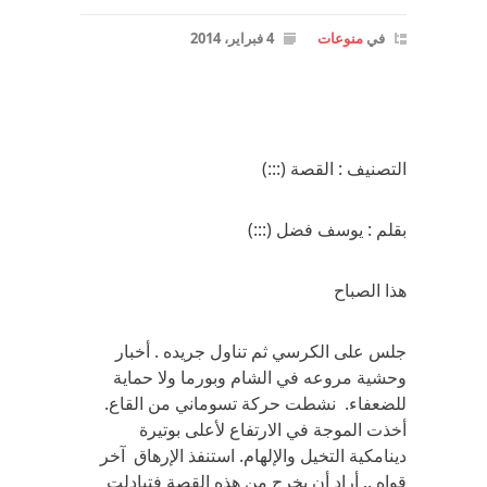
في
منوعات
4 فبراير، 2014
التصنيف : القصة (:::)
بقلم : يوسف فضل (:::)
هذا الصباح
جلس على الكرسي ثم تناول جريده . أخبار
وحشية مروعه في الشام وبورما ولا حماية
للضعفاء. نشطت حركة تسوماني من القاع.
أخذت الموجة في الارتفاع لأعلى بوتيرة
دينامكية التخيل والإلهام. استنفذ الإرهاق آخر
قواه .. أراد أن يخرج من هذه القصة فتبادلت