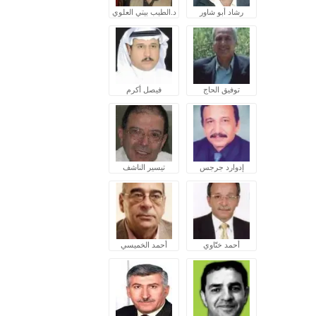
رشاد أبو شاور
د.الطيب بيتي العلوي
توفيق الحاج
فيصل أكرم
إدوارد جرجس
تيسير الناشف
أحمد ختّاوي
أحمد الخميسي