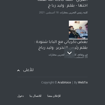
العربي - كلما جاءت امة لعنت
آراء حرة
,
مختارات
7 أبريل، 2023
اختها - بقلم : وليد ربا ح
كلمة رئيس التحرير
,
مختارات
18 أغسطس، 2021
بعض ذكرياتي مع البابا شنودة :
بقلم رئيس التحرير : وليد رباح
فن وثقافة
,
كلمة رئيس التحرير
,
مختارات
28 أغسطس، 2021
للأعلى
Copyright ©
ArabVoice
| By
WebTix
افتتاحية صوت العروبة : شهادة
خلو من الارهاب - بقلم : وليد
للإعلان معنا
للاتصال بنا
دخول
رباح