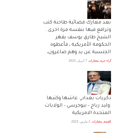
بعد معارك قضائية طاحنة كتب
وترافع فيها بنفسه مرة اخرى..
الشيخ طارق يوسف يقهر
الحكومة الأمريكية ، فأعطوه
الجنسية عن يد وهم صاغرون،
آراء حرة
,
مختارات
7 أبريل، 2023
دكريات بغداد ٍ: عاشها وكتبها
:وليد رباح – نيوجرسي – الولايات
المتحدة الامريكية
القصة
,
مختارات
2 مارس، 2023