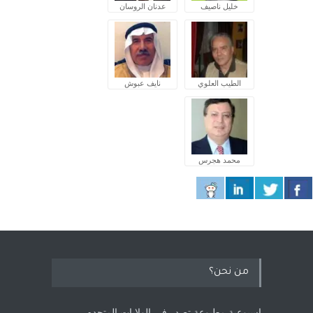
خليل ناصيف
عدنان الروسان
الطيب العلوي
نايف عبوش
محمد هجرس
من نحن؟
اسبوعية مطبوعة تصدر في الولايات المتحده