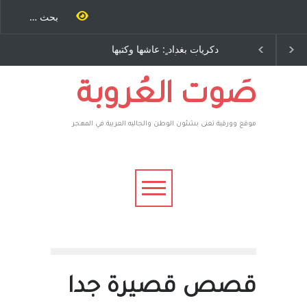
ية طاحنة كتب
دكريات بغداد ٍ: عاشها وكتبها
سه مرة اخرى..
:وليد رباح – نيوجرسي –
رق يوسف يقهر
الولايات المتحدة الامريكية
يكية ، فأعطوه
 وهم صاغرون،
صَوت العُروبة
موقع وورقية تعنى بشئون الوطن والجاليه العربية في المهجر
قصص قصيرة جدا