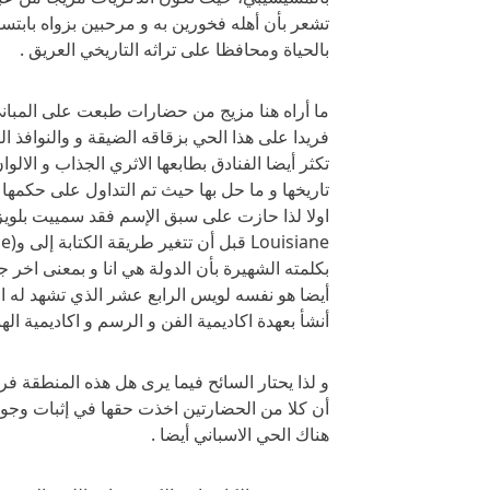
تشعر بأن أهله فخورين به و مرحبين بزواه بابتس
بالحياة ومحافظا على تراثه التاريخي العريق .
ما أراه هنا مزيج من حضارات طبعت على المباني
فريدا على هذا الحي بزقاقه الضيقة و والنوافذ 
تكثر أيضا الفنادق بطابعها الاثري الجذاب و الا
تاريخها و ما حل بها حيث تم التداول على حكمه
اولا لذا حازت على سبق الإسم فقد سمييت بلويزي
بكلمته الشهيرة بأن الدولة هي انا و بمعنى اخر 
أيضا هو نفسه لويس الرابع عشر الذي تشهد له ال
أنشأ بعهدة اكاديمية الفن و الرسم و اكاديمية اله
و لذا يحتار السائح فيما يرى هل هذه المنطقة فرن
أن كلا من الحضارتين اخذت حقها في إثبات وجود
هناك الحي الاسباني أيضا .