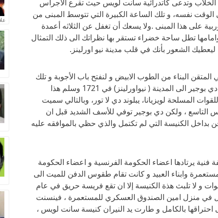
يض الخلاب وتدعى كاتدرائية سانت لويس حيث تقرع الاجراس
 الوقت نفسه، و تلك الساعة الكبيرة التي تتوسط المبنى من
علا
ية على هذا المبنى .ولا يسعك أن تغفل عن الثلاثه أعمدة
وامامها تطل ساحة خضراء تستقر بها نظراتك الى ذلك التمثال
يعطيك الشعور بأنك في قلب مدينة نيو اورلينز.
المتقن البناء من الطوب الابيض و لنفتح باب الأجوبة و تلك
القصة حيث جاء ذلك المهندس الفرنسي أدريان دي بوجير الى المدينة ( نيواورلينز) في 1721 وسلم هذا
لقوات المسلحة لويزيانا، يبلوند دي لا تور، وبالتالي سميت
 التاسع ، ولكن دي بوجير توفي للأسف الشديد قبل ان
لب بوصيته أن يدفن بداخل الكنيسة التي لم تكتمل والذي حظي بالموافقه عليه
ة فنية يرتادها اعضاء الحكومة الفرنسية و اعضاء الحكومة
لمستعمرة وابناء العبيد و كانت تقام طقوس الدفن للميت الى
وات و لا تلبث هذة الكنيسة إلا ان تقع فريسة حريق في عام
انتيل في منزل امين الصندوق العسكري للمستعمرة ، فينسنت
ى احتراقها بالكامل و طارت يد النيران كنيسة سانت لويس ،