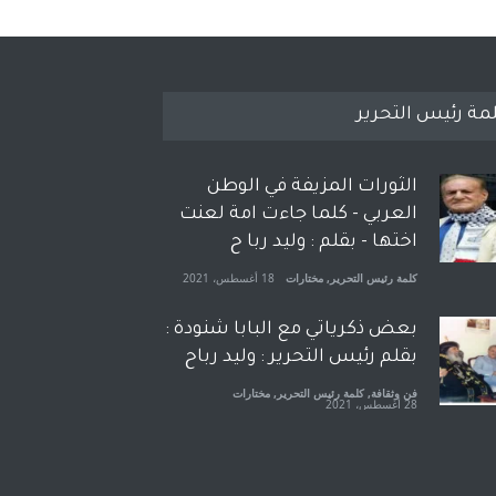
مة رئيس التحرير
الثورات المزيفة في الوطن
العربي - كلما جاءت امة لعنت
اختها - بقلم : وليد ربا ح
كلمة رئيس التحرير
,
مختارات
18 أغسطس، 2021
بعض ذكرياتي مع البابا شنودة :
بقلم رئيس التحرير : وليد رباح
فن وثقافة
,
كلمة رئيس التحرير
,
مختارات
28 أغسطس، 2021
افتتاحية صوت العروبة : شهادة
خلو من الارهاب - بقلم : وليد