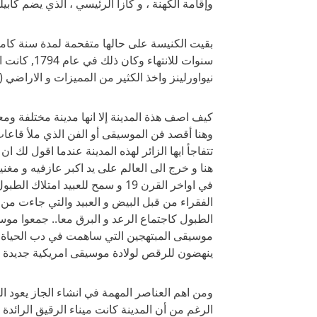
وإقامة الكهنة ، و كازا الرئيسي ، الذي يضم كابيلد
سنوات للانته
نيواورلينز واخذ الكثير من المميزات و الاراضي
كيف اصف هذة المدينة إلا انها مدينة مختلفة ومع
وهنا أقصد فن الموسيقى أو الفن الذي ملأ قاعات
تتفاجأ ايها الزائر لهذه المدينة عندما اقول لك ا
هنا و خرج الى العالم على يد اكبر عازفيه و مغني
في اواخر القرن 19 و سمح للعبيد 
الفقراء من قبل البيض و العبيد والتي جاءت من
الطبول كاجتماع الرعد و البرق معا.. جمعوا موس
موسيقى المبتهجين التي ساهمت في دب الحياة 
ينهضون للرقص لولادة موسيقى امريكية جديدة .. 
ومن اهم العناصر المهمة في انشاء الجاز يعود ال
الرغم من أن المدينة كانت ميناء الرقيق الرائدة