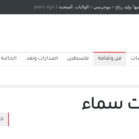
تبها :وليد رباح – نيوجرسي – الولايات المتحدة
3 years ago
الاستيطان ومسلسل الخداع الم
الامريكية
ات
فن وثقافة
فلسطين
اصدارات ونقد
الجالية 
حت سماء
جد