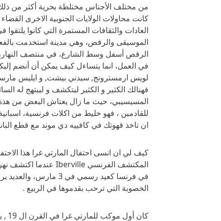
من مختلف الأجناس مختلطة بحرية أكثر من ذلك ب
كانت محاولات الولايات الجنوبية الاخرى القضاء عل
العادات والثقافات المستمرة التي كانوا يلتقوا
الموسيقى والرقص، وهي مدينة استخدمت بالفعل ش
الرقص أسفل وسط الشارع، في منتصف النهار، في
في العمل، انما يتساءل كيف يمكن أن أنضم إليكم 
لويس ارمسترونج, سيدني بيشت, و ايليس مارساليس
فهنالك الكثير و الكثير ليتكشف و ليبتهج له الس
المسيسيبي، حيث ما زال يعتاش البعض من هذة الم
للقادمين ، فهو خليط من اكلات فرنسية، اسبانية، 
ان تاخذ قهوتك في كافييه دي موند مع قطع الباني
كيف لي ان انسى احتفال المارتي غرا هذا الاحتفا
المكتشف الفرنسي rville
في فرنسا كعيد رسمي في 3 
الخصوبة التي ترحب بقدموها في الربيع .
كان 