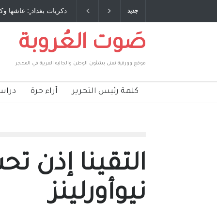
 طاحنة كتب وترافع فيها بنفسه مرة اخرى.. الشيخ
دكريات بغداد ٍ: عاشها وك
جديد
لحكومة الأمريكية ، فأعطوه الجنسية عن يد وهم
صاغرون،
صَوت العُروبة
موقع وورقية تعنى بشئون الوطن والجاليه العربية في المهجر
كلمة رئيس التحرير
آراء حرة
دراس
التقينا إذن ت
نيوأورلينز