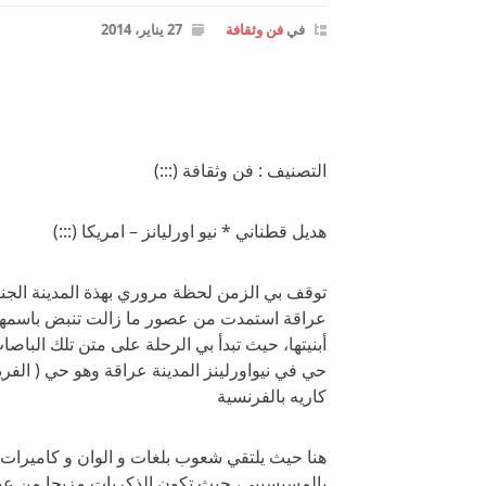
في
فن وثقافة
27 يناير، 2014
التصنيف : فن وثقافة (:::)
هديل قطناني * نيو اورليانز – امريكا (:::)
توقف بي الزمن لحظة مروري بهذة المدينة الجنوبي
عراقة استمدت من عصور ما زالت تنبض باسمها مح
أبنيتها، حيث تبدأ بي الرحلة على متن تلك الباص
حي في نيواورلينز المدينة عراقة وهو حي ( الفر
كاريه بالفرنسية
هنا حيث يلتقي شعوب بلغات و الوان و كاميرات 
بالمسيسيبي، حيث تكون الذكريات مزيجا من عبق