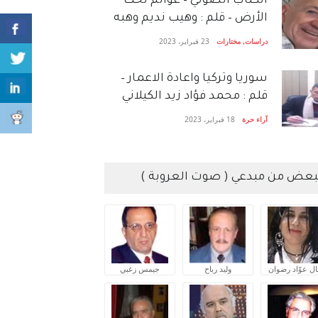
الكتاب الصَّوتي – عوالم تحت
الأرض – قلم : وهيب نديم وهبه
دراسات
,
مختارات
23 فبراير، 2023
سوريا وتركيا واعادة الاعمار –
قلم : محمد فؤاد زيد الكيلاني
آراء حرة
18 فبراير، 2023
بعض من مبدعي ( صوت العروبة )
ال عوّاد رضوان
وليد رباح
جيمس زغبي