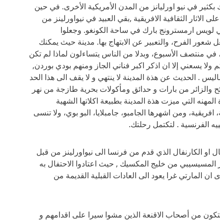
كثير في نيو اورليانز من المدن الأمريكية الأخرى. في حين
ى الاثار الثقافية الافريقية ,بقي العبيد في نيواورلينز من
 في لويس ارمسترونج بارك في ساحة الكونغو. وجعلوا
عور الفرح، والتعبير عن الابتهاج بها. مدينة حيث يمكنك
 منتصف الأسبوع، وبدلا من الناس يتساءلون لماذا لم تكن
ولا يسعني إلا ان اذكر اكبر فناني الجاز ومنهم بودي بوردن,
 . الحديث عن هذة المدينة لا ينتهي و لا يقف الى هذا الحد
ائح والزائر من بارات و حدائق ومأكولات بحرية طازجة من نهر
هنه التي ميزت هذة المدينة بطبيعة اكلاتها الشهية
افريقية، ومن اشهرها الجامبو، جامبلايا، البو بوي، ولا تنسى
يه الفرنسية . لتكتمل رحلتك.
ل او الكارنفال الذي قدم من فرنسا الى نيواورلينز من قبل
Ibe عندما اكتشف نهر المسيسيبي من خليج المكسيك , حيث اعتادوا الاحتفال به
مارس، والعديد يرى ان المارتي غرا يعود الى العادات القبلية القديمة من
أول موكب للمارتي غرا في القرن ال 19 , يتكون من أصحاب الاقنعة الذين مشوا سيرا على اقدامهم و