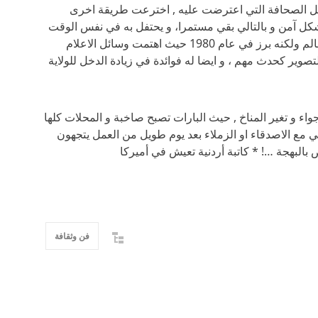
ل الصحافة التي اعترضت عليه , اخترعت طريقة اخرى
 بشكل آمن و بالتالي بقي مستمرا، و يحتفل به في نفس الوقت
في كل عام و يأتي الزوار الى المدينة من كل العالم ولكنه برز في عام 1980 حيث اهتمت وسائل الاعلام
التصوير كحدث مهم ، و ايضا له فوائدة في زيادة الدخل للولاية
واء و تغير المناخ , حيث البارات تصبح صاخبة و المحلات كلها
مع الاصدقاء او الزملاء بعد يوم طويل من العمل يتجهون
البهجة …! * كاتبة أردنية تعيش في أميركا
فن وثقافة