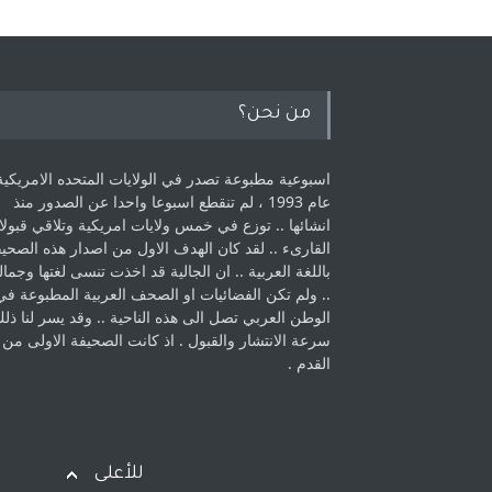
من نحن؟
اسبوعية مطبوعة تصدر في الولايات المتحده الامريكية
عام 1993 ، لم ‏تنقطع اسبوعا واحدا عن الصدور منذ
انشائها .. توزع في خمس ولايات امريكية ‏وتلاقي قبولا
القارىء ..‏ لقد كان الهدف الاول من اصدار هذه الصحي
باللغة العربية .. ان الجالية قد اخذت ‏تنسى لغتها وجمالي
.. ولم تكن الفضائيات او الصحف العربية المطبوعة في
الوطن ‏العربي تصل الى هذه الناحية .. وقد يسر لنا ذل
سرعة الانتشار والقبول . اذ كانت ‏الصحيفة الاولى من
القدم . ‏
للأعلى