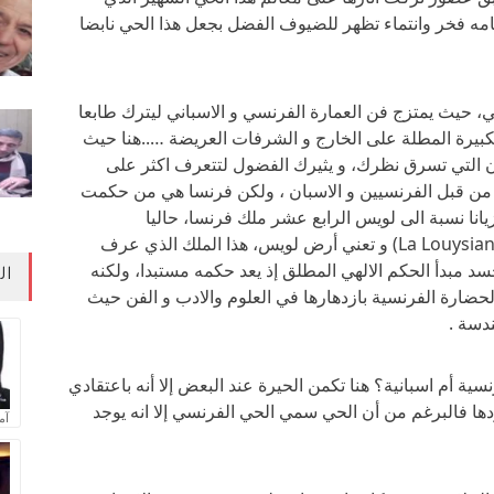
امه فخر وانتماء تظهر للضيوف الفضل بجعل هذا الحي نابضا
، حيث يمتزج فن العمارة الفرنسي و الاسباني ليترك طابعا
الكبيرة المطلة على الخارج و الشرفات العريضة …..هنا حيث
لوان التي تسرق نظرك، و يثيرك الفضول لتتعرف اكثر على
ا من قبل الفرنسيين و الاسبان ، ولكن فرنسا هي من حكمت
انا نسبة الى لويس الرابع عشر ملك فرنسا، حاليا
Louisiane قبل أن تتغير طريقة الكتابة إلى و(La Louysiane) و تعني أرض لويس، هذا الملك الذي عرف
جسد مبدأ الحكم الالهي المطلق إذ يعد حكمه مستبدا، ولكنه
ال
حضارة الفرنسية بازدهارها في العلوم والادب و الفن حيث
ندسة .
سية أم اسبانية؟ هنا تكمن الحيرة عند البعض إلا أنه باعتقادي
ها فالبرغم من أن الحي سمي الحي الفرنسي إلا انه يوجد
آم