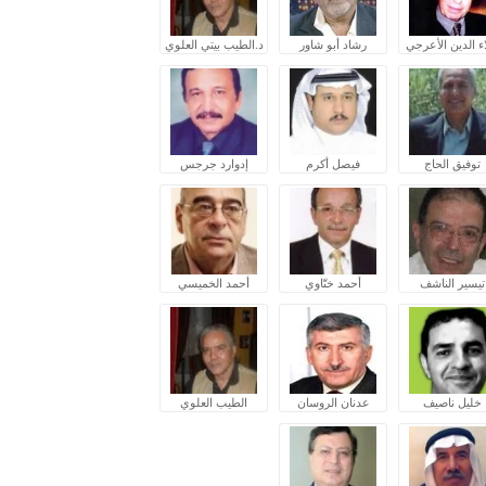
ء الدين الأعرجي
رشاد أبو شاور
د.الطيب بيتي العلوي
توفيق الحاج
فيصل أكرم
إدوارد جرجس
تيسير الناشف
أحمد ختّاوي
أحمد الخميسي
خليل ناصيف
عدنان الروسان
الطيب العلوي