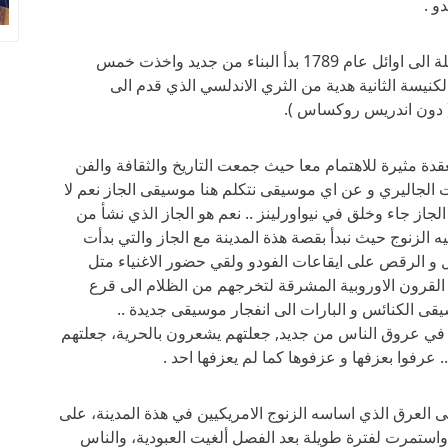
و .
بقيت الكنيسة على حالها متفحمة لمدة سنة كاملة الى اوائل عام 1789 بدأ البناء من جديد واخذت خمس
اء وكان ذلك في عام 1794, كانت الكنيسة الثانية هدية من الثري الاندلسي الذي قدم الى
 ( دون اندريس روكساس ).
قدة مثيرة للاهتمام معا حيث جمعت التاريخ والثقافة والفن
 الجاليري و عن اي موسيقى نتكلم هنا موسيقى الجاز نعم لا
ن الجاز جاء وخلق في نيواورلينز .. نعم هو الجاز الذي نشأ من
يه الزنوج حيث نبدأ بقصة هذة المدينة مع الجاز والتي بدأت
امتلاك الطبول و الرقص على ايقاعات الفودو ولقي حضور الاغنياء متل
 القرون الاوروبية المشرقة لتخرجهم من الظلام الى قرع
يقى الكنائس و البارات الى انفجار موسيقى جديدة ..
في عروق الناس من جديد, جعلتهم يشعرون بالحرية، جعلتهم
عرفوا بعزفها و عزفوها كما لم يعزفها احد .
ى العرق الذي اساسه الزنوج الامريكيين في هذة المدينة، على
 واستمرت لفترة طويلة بعد الفصل ألغيت العبودية، والناس