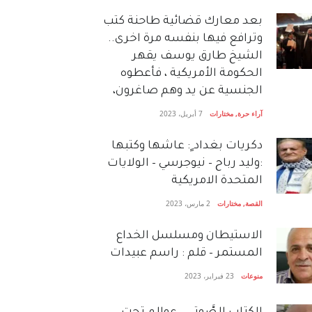
بعد معارك قضائية طاحنة كتب
وترافع فيها بنفسه مرة اخرى..
الشيخ طارق يوسف يقهر
الحكومة الأمريكية ، فأعطوه
الجنسية عن يد وهم صاغرون،
آراء حرة
,
مختارات
7 أبريل، 2023
دكريات بغداد ٍ: عاشها وكتبها
:وليد رباح – نيوجرسي – الولايات
المتحدة الامريكية
القصة
,
مختارات
2 مارس، 2023
الاستيطان ومسلسل الخداع
المستمر – قلم : راسم عبيدات
منوعات
23 فبراير، 2023