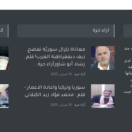
اراء حرة
كل
 منذ
معاناة زلزال سوريّة تفضح:
زيف ديمقراطية الغرب! قلم :
 لدى
رشاد أبو شاورآراء حرة ..
فة
اتها
آراء حرة
18 فبراير، 2023
ك
سوريا وتركيا واعادة الاعمار -
 حيث
قلم : محمد فؤاد زيد الكيلاني
آراء حرة
18 فبراير، 2023
بعد معارك قضائية طاحنة كتب
وترافع فيها بنفسه مرة اخرى..