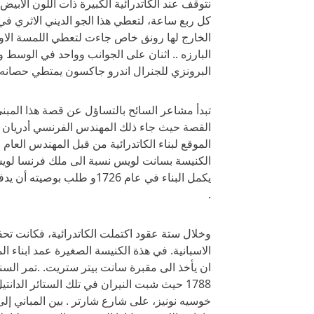
نتوقف عند الكاتدرائية الكبيرة ذات اللون الاب
كل ربع ساعة، لتعطي هذا الجو الديني الاثري في
الخارج لها رونق خاص جاءت لتعطي اللمسة الاورب
البارزه .. اثنان على الجوانب وواحد في الوسط 
البرونزي للجنرال اندرو جاكسون يمتطي حصانه ل
تبدأ مشاعر السائح بالتساؤل عن قصة هذا المبني 
الموقع لبناء الكاتدرائية من قبل المهندس العام ل
الكنيسة بسانت لويس نسبة الى ملك فرنسا لويس
يكمل البناء في عام 1726و ط
.
وخلال ستة عقود اكتملت الكاتدرائية، فكانت تحف
الاسبانية. في هذة الكنيسة الصغيرة عمد ابناء ا
ان يأخذ الى مقبرة سانت بيتر ستريت. .تمر السن
1788 حيث شبت النيران في تلك الستائر الد
خوسيه نونيز، على شارع شارتر . بين المباني إل