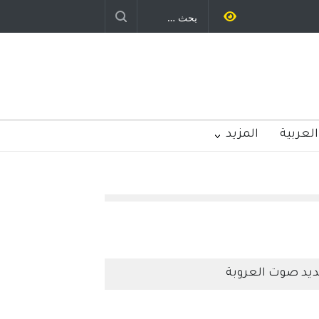
ستمر - قلم : راسم عبيدات
العربية
المزيد
يد صوت العروبة