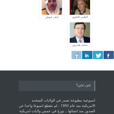
الطيب العلوي
نايف عبوش
محمد هجرس
من نحن؟
اسبوعية مطبوعة تصدر في الولايات المتحده
الامريكية منذ عام 1993 ، لم ‏تنقطع اسبوعا واحدا عن
الصدور منذ انشائها .. توزع في خمس ولايات امريكية