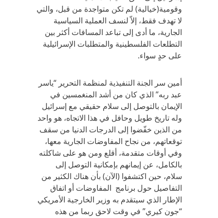
وقومية(خيالية) لم تكن متواجدة من قبل، والتي
لا تهدف فقط، إلاّ لنسف العملية السياسية
الجارية، ما أدى إلى تباعد المسافات أكثر بين
التطلعات الفلسطينية والمتطلبات الإسرائيلية
على حدٍ سواء.
أمين سر الجنة التنفيذية لمنظمة التحرير “ياسر
عبد ربه” الذي كان من أشد المنغمسين في
الإيمان بالتوصل إلى سلام حقيقي مع إسرائيل
وله تاريخ طويل وحافل في هذا الاتجاه، هو واحد
من الذين خفّضوا إلى الدرجات الدنيا من سقف
توقعاتهم، من نجاح المفاوضات الجارية معها،
وفي أوقات متقدمة، أقلع ومن هو على شاكلته
بالكامل، عن إيمانهم بإمكانية التوصل إلى
سلام، حين اكتشفوا (الآن) بأن هناك الكثير من
التفاصيل حول برنامج المفاوضات أو اتفاق
الإطار الذي سيتقدم به وزير الخارجية الأمريكي
“جون كيري” في وقت لاحق ربما من هذه