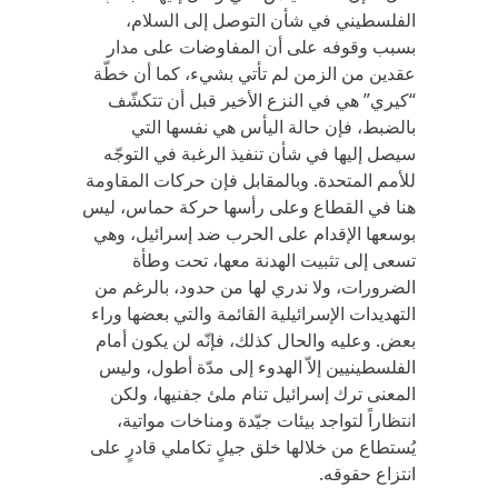
الفلسطيني في شأن التوصل إلى السلام،
بسبب وقوفه على أن المفاوضات على مدار
عقدين من الزمن لم تأتي بشيء، كما أن خطّة
“كيري” هي في النزع الأخير قبل أن تتكشّف
بالضبط، فإن حالة اليأس هي نفسها التي
سيصل إليها في شأن تنفيذ الرغبة في التوجّه
للأمم المتحدة. وبالمقابل فإن حركات المقاومة
هنا في القطاع وعلى رأسها حركة حماس، ليس
بوسعها الإقدام على الحرب ضد إسرائيل، وهي
تسعى إلى تثبيت الهدنة معها، تحت وطأة
الضرورات، ولا ندري لها من حدود، بالرغم من
التهديدات الإسرائيلية القائمة والتي بعضها وراء
بعض. وعليه والحال كذلك، فإنّه لن يكون أمام
الفلسطينيين إلاّ الهدوء إلى مدّة أطول، وليس
المعنى ترك إسرائيل تنام ملئ جفنيها، ولكن
انتظاراً لتواجد بيئات جيّدة ومناخات مواتية،
يُستطاع من خلالها خلق جيلٍ تكاملي قادرٍ على
انتزاع حقوقه.