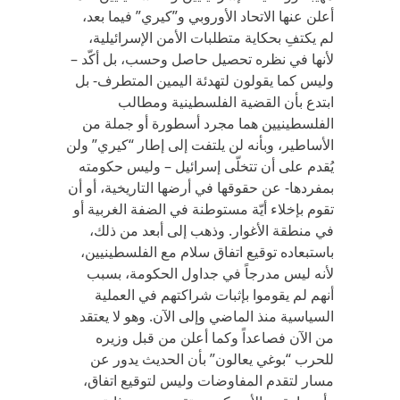
أعلن عنها الاتحاد الأوروبي و”كيري” فيما بعد،
لم يكتفِ بحكاية متطلبات الأمن الإسرائيلية،
لأنها في نظره تحصيل حاصل وحسب، بل أكّد –
وليس كما يقولون لتهدئة اليمين المتطرف- بل
ابتدع بأن القضية الفلسطينية ومطالب
الفلسطينيين هما مجرد أسطورة أو جملة من
الأساطير، وبأنه لن يلتفت إلى إطار “كيري” ولن
يُقدم على أن تتخلّى إسرائيل – وليس حكومته
بمفردها- عن حقوقها في أرضها التاريخية، أو أن
تقوم بإخلاء أيّة مستوطنة في الضفة الغربية أو
في منطقة الأغوار. وذهب إلى أبعد من ذلك،
باستبعاده توقيع اتفاق سلام مع الفلسطينيين،
لأنه ليس مدرجاً في جداول الحكومة، بسبب
أنهم لم يقوموا بإثبات شراكتهم في العملية
السياسية منذ الماضي وإلى الآن. وهو لا يعتقد
من الآن فصاعداً وكما أعلن من قبل وزيره
للحرب “بوغي يعالون” بأن الحديث يدور عن
مسار لتقدم المفاوضات وليس لتوقيع اتفاق،