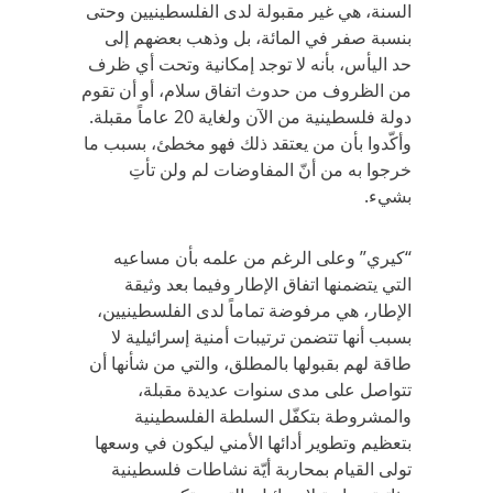
السنة، هي غير مقبولة لدى الفلسطينيين وحتى
بنسبة صفر في المائة، بل وذهب بعضهم إلى
حد اليأس، بأنه لا توجد إمكانية وتحت أي ظرف
من الظروف من حدوث اتفاق سلام، أو أن تقوم
دولة فلسطينية من الآن ولغاية 20 عاماً مقبلة.
وأكّدوا بأن من يعتقد ذلك فهو مخطئ، بسبب ما
خرجوا به من أنّ المفاوضات لم ولن تأتِ
بشيء.
“كيري” وعلى الرغم من علمه بأن مساعيه
التي يتضمنها اتفاق الإطار وفيما بعد وثيقة
الإطار، هي مرفوضة تماماً لدى الفلسطينيين،
بسبب أنها تتضمن ترتيبات أمنية إسرائيلية لا
طاقة لهم بقبولها بالمطلق، والتي من شأنها أن
تتواصل على مدى سنوات عديدة مقبلة،
والمشروطة بتكفّل السلطة الفلسطينية
بتعظيم وتطوير أدائها الأمني ليكون في وسعها
تولى القيام بمحاربة أيّة نشاطات فلسطينية