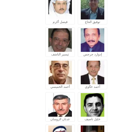
توفيق الحاج
فيصل أكرم
إدوارد جرجس
تيسير الناشف
أحمد ختّاوي
أحمد الخميسي
خليل ناصيف
عدنان الروسان