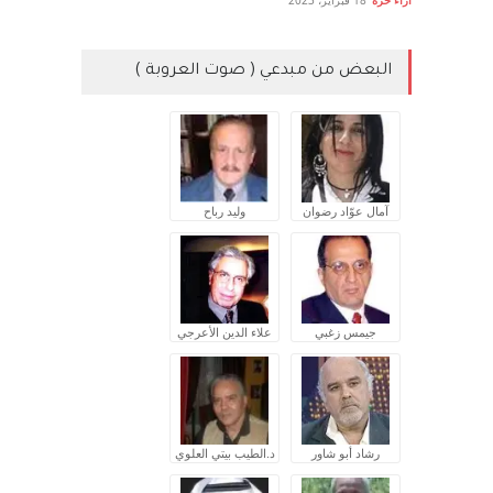
آراء حرة
18 فبراير، 2023
البعض من مبدعي ( صوت العروبة )
آمال عوّاد رضوان
وليد رباح
جيمس زغبي
علاء الدين الأعرجي
رشاد أبو شاور
د.الطيب بيتي العلوي