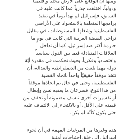
ومنها أن الوقائع على الأرض محلياً وإقليمياً
ودولياً، اختلفت جذرياً عما كانت عليه في
السابق، فإسرائيل لم تهدأ يوماً في تنفيذ
برامجها المتعلقة بالاستحواذ على الأراضي
الفلسطينية وشغلها بالمستوطنات، في مقابل
تراخي القبضة العربية التي كانت في يومٍ ما
حازمة أكثر ضد إسرائيل، كما أن تداخل
العلاقات المتبادلة فيما بين الدول سياسياً
واقتصادياً وفكرياً، بحيث تحكمت في مقدرة أيّة
دولة مهما بلغت من الديمقراطية والعدالة، أن
تتخذ موقفاً حقيقيّاً واحداً باتجاه القضية
الفلسطينية، وحتى في حال تم اتخاذها موقفاً
من هذا النوع، فسرعان ما يعقبه نسخ وإبطال
أو تفسيرات أخرى تنسف مضمونه أو تخفف من
قيمته على الأقل، أو بالالتجاء إلى الالتفاف عليه
حتى يكون كأنّه لم يكن.
هذه وغيرها من المرغبات المهمة في أن لجوء
إسرائيل إلى خلق احتياجات أمنية