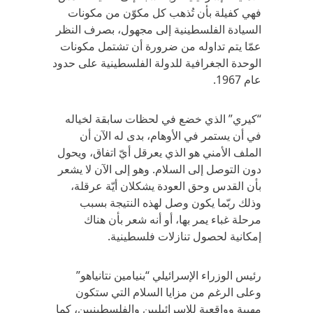
فهي كفيلة بأن تُذهب كل مكوّن من مكونات
السيادة الفلسطينية إلى مجهول، بصرف النظر
عمّا يتم تداوله من ضرورة أن تشتمل مكونات
الوحدة الجغرافية للدولة الفلسطينية على حدود
عام 1967.
“كيري” الذي خضع في لحظات سابقة لخياله
في أن يستمر في الأوهام، بدى له الآن أن
الملف الأمني هو الذي يعرقل أيّ اتفاق، ويحول
دون التوصل إلى السلام. وهو إلى الآن لا يشعر
بأن القدس وحق العودة يشكلان أيّة عرقلة،
وذلك ربّما يكون وصل لهذه النتيجة بسبب
مرحلة غباء يمر بها، أو أنه شعر بأن هناك
إمكانية لحصول تنازلات فلسطينية.
رئيس الوزراء الإسرائيلي “بنيامين نتانياهو”
وعلى الرغم من مزايا السلام التي ستكون
مهيبة وواقعية للإسرائيليين والفلسطينيين، كما