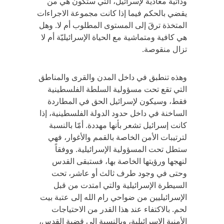
وذاتية معادية لإسرائيل، التي ستكون هي من
يقضي بالحكم فيما إذا كانت مجموعة الاجراءات
المتخذة ترقَ إلى المستوى المطلوب أم لا. وهل
هي كافية ومتماشية مع الحياة الإسرائيليّة أم لا
تزال منقوصة.
وهذه تنطبق في داخل المدن والقرى والمناطق
التي تقع تحت مسؤولية السلطة الفلسطينية
فقط، وسيكون لإسرائيل الحق في المطاردة
الساخنة في داخل حدود الدولة الفلسطينية، إذا
كانت إسرائيل تشعر بأنها مهددة. أمّا بالنسبة
لترتيبات الأمن الخاصة بالقمم والأغوار، فهي
ستطل تحت المسؤولية الإسرائيلية. ووفقاً
لنهجها ورؤيتها الخاصة بها، فستبقى القدس
وحتى في وجود طرف ثالث أو عاشر، تحت
السيطرة الإسرائيلية والتي امتدت من قبل
الإسرائيليين من ضواحي رام الله إلى عتبة بيت
لحم. بالاكتفاء عند هذا القدر من الاحتياجات
الأمنية الإسرائيلية، وبالنسبة إلى قضية القدس،