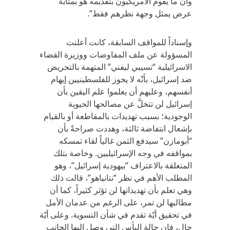
وأن ما يقوم الأمريكيون بتقديمه هو بمثابة
عرض يمثل وجهة نظرهم فقط”.
وإسناداً للمواقف السابقة، كانت أعلنت
المسؤولة عن ملف المفاوضات ووزيرة القضاء
الاسرائيلية “تسيبي ليفني” المتهمة بالتحريض
ضد إسرائيل، بأنّه لا يجوز للفلسطينيين إيهام
أنفسهم، وعليهم أن يعلموا علم اليقين بأن
إسرائيل لن تتخلَّ عن مصالحها الحيوية
الوجودية؛ بسبب تهديدات بالمقاطعة أو بالقيام
بإشعال انتفاضة ثالثة، وهددت صراحةً بأن
“أبومازن” سيدفع الثمن غالياً لقاء تمسكه
بمواقفه في وجه الإسرائيليين. وخاصة بتلك
المتعلقة بالاعتراف “بيهودية إسرائيل”، وهو
المطلب الأهم في نظر “نتانياهو”، قالت ذلك
وهي تعلم بأن تهديداتها لن تؤثر كثيراً، كما أن
مطالبها لن تمر، على الرغم من عدمان الأمل
في تحقيق أيّة تقدم في شأن التسوية. وعلى أيّة
حال، فإن حالة اليأس التي وصل إليها الجانب