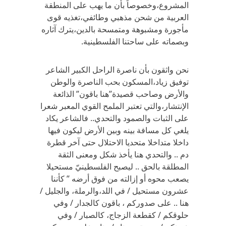
المشروع،وخصوصاً بأن ما يهب على المنطقة
العربية من شحن مذهبي وطائفي،تغذيه قوى
مأجورة ومشبوهة ومتمسحة بالدين،يترك آثاره
وبصماته على ساحتنا الفلسطينية.
نحن واثقون بأن ناصرة الراحل الكبير الشاعر
توفيق زياد،المسكون بحب الناصرة والوطن
والأرض وصاحب قصيدة”هنا باقون” الذائعة
الإنتشار،والتي تعتبر الملمح القوي المعبر شعرا
على الثبات والصمود والتحدي.. فالشاعر يكاد
يلغي كل مسافة بينه وبين الأرض ليكون فيها
داخلا متداخلا متحديا الاحتلال حتى آخر قطرة
دم .. والتحدي هنا يأخذ شكل ومعنى الثقة
المطلقة بالحق .. ليصبح الفلسطينيّ مستحيلا
يصعب محوه أو إزالته من فوق أرضه ” كأننا
عشرون مستحيل / في اللد،والرملة، والجليل /
هنا .. على صدوركم ، باقون كالجدار / وفي
حلوقكم / كقطعة الزجاج، كالصبار / وفي