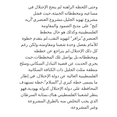
وحتى اللحظة الراهنة لم ينجح الإحتلال في
مساعيه ومخططاته الخبيثة،حيث فشل
مشروع تهويد الجليل،مشروع العنصري”أريه
كنج” على مذبح الصمود والمقاومة
الفلسطينية،وكذلك هو حال مخطط
العنصري”برافر” لتهويد النقب،لم يتقدم خطوة
للأمام بفضل وحدة شعبنا ومقاومته،ولكن رغم
كل ذلك الإحتلال،لم يتراجع عن خططه
ومخططاته،بل يواصل تلك المخططات،حيث
يجري الحديث عن قضية التبادل السكاني،وسلخ
منطقة مثلث الجليل ذات الكثافة السكانية
الفلسطينية العالية عن دولة الإحتلال، في إطار
ما يسمى خطة كيري ل”السلام”،خطة تستهدف
المحافظة على دولة الإحتلال كدولة يهودية،فهو
ينظر لشعبنا الفلسطيني هناك،بمثابة السرطان
الذي يجب التخلص منه بالطرق المشروعة
وغير المشروعة.