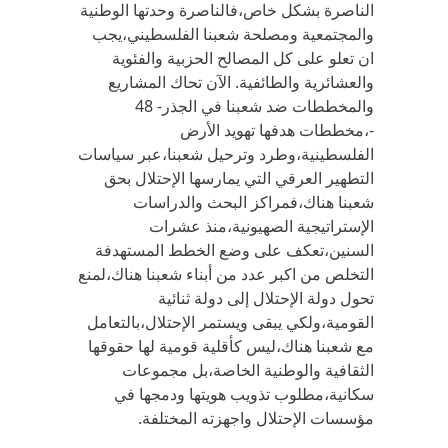
الناصرة بشكل خاص،فالناصرة وحدتها الوطنية
والمجتمعية ومصلحة شعبنا الفلسطيني،يجب
ان تعلو على كل المصالح الحزبية والفئوية
والعشائرية والطائفية. الآن تحاك المشاريع
والمخططات ضد شعبنا في الجذر- 48
-،مخططات هدفها تهويد الأرض
الفلسطينية،وطرد وترحيل شعبنا،عبر سياسات
التطهير العرقي التي يمارسها الإحتلال بحق
شعبنا هناك،فمراكز البحث والدراسات
الإستراتيجية الصهيونية،منذ عشرات
السنين،تعكف على وضع الخطط المستهدفة
التخلص من اكبر عدد من أبناء شعبنا هناك،لمنع
تحول دولة الإحتلال إلى دولة ثنائية
القومية،ولكي يبقى ويستمر الإحتلال،بالتعامل
مع شعبنا هناك،ليس كأقلية قومية لها حقوقها
الثقافية والوطنية الخاصة،بل مجموعات
سكانية،مطلوب تذويب هويتها ودمجها في
مؤسسات الإحتلال واجهزته المختلفة.