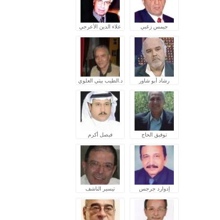
جيمس زغبي
علاء الدين الأعرجي
رشاد أبو شاور
د.الطيب بيتي العلوي
توفيق الحاج
فيصل أكرم
إدوارد جرجس
تيسير الناشف