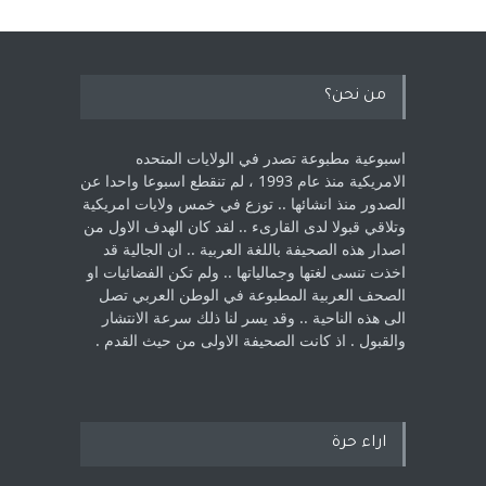
من نحن؟
اسبوعية مطبوعة تصدر في الولايات المتحده
الامريكية منذ عام 1993 ، لم ‏تنقطع اسبوعا واحدا عن
الصدور منذ انشائها .. توزع في خمس ولايات امريكية
‏وتلاقي قبولا لدى القارىء ..‏ لقد كان الهدف الاول من
اصدار هذه الصحيفة باللغة العربية .. ان الجالية قد
اخذت ‏تنسى لغتها وجمالياتها .. ولم تكن الفضائيات او
الصحف العربية المطبوعة في الوطن ‏العربي تصل
الى هذه الناحية .. وقد يسر لنا ذلك سرعة الانتشار
والقبول . اذ كانت ‏الصحيفة الاولى من حيث القدم . ‏
اراء حرة