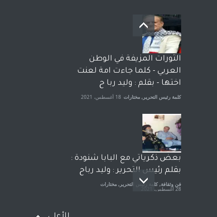
بعد معارك قضائية طاحنة كتب
وترافع فيها بنفسه مرة اخرى..
الشيخ طارق يوسف يقهر
الحكومة الأمريكية ، فأعطوه
الثورات المزيفة في الوطن
الجنسية عن يد وهم صاغرون،
العربي - كلما جاءت امة لعنت
آراء حرة
,
مختارات
7 أبريل، 2023
اختها - بقلم : وليد ربا ح
كلمة رئيس التحرير
,
مختارات
18 أغسطس، 2021
بعض ذكرياتي مع البابا شنودة :
بقلم رئيس التحرير : وليد رباح
فن وثقافة
,
كلمة رئيس التحرير
,
مختارات
28 أغسطس، 2021
للأعلى