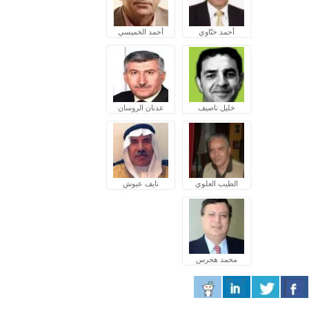
أحمد ختّاوي
أحمد الخميسي
خليل ناصيف
عدنان الروسان
الطيب العلوي
نايف عبوش
محمد هجرس