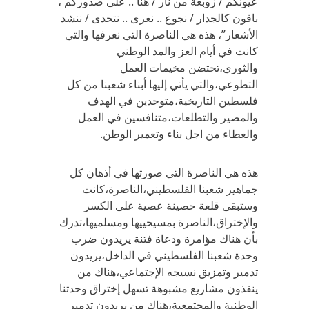
عيونكم / زوبعة من نار / هنا .. على صدوركم ،
باقون كالجدار / نجوع .. نعرى .. نتحدى / ننشد
الأشعار”، هذه هي الناصرة التي نعرفها والتي
كانت في أيام العز والمد الوطني
والثوري،تحتضن مخيمات العمل
التطوعي،والتي يأتي إليها أبناء شعبنا من كل
فلسطين التاريخية،متوحدين في الهدف
والمصير والتطلعات،متنافسين في العمل
والعطاء من اجل بناء وتعمير الوطن.
هذه هي الناصرة التي صورتها في أذهان كل
جماهير شعبنا الفلسطيني،الناصرة،كانت
وستبقى قلعة حصينة عصية على الكسر
والإختراق،الناصرة بمسيحييها ومسلميها،تدرك
بأن هناك مؤامرة ودعاة فتنة يريدون ضرب
وحدة شعبنا الفلسطيني في الداخل،يريدون
تدمير وتمزيق نسيجه الإجتماعي،هناك من
ينفذون مشاريع مشبوهة تسهل إختراق وحدتنا
الوطنية والمجتمعية،هناك من يريدون تدمير