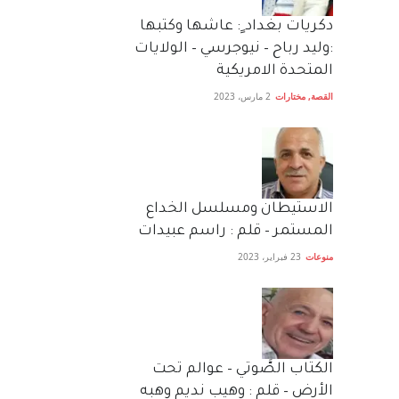
دكريات بغداد ٍ: عاشها وكتبها
:وليد رباح – نيوجرسي – الولايات
المتحدة الامريكية
القصة
,
مختارات
2 مارس، 2023
الاستيطان ومسلسل الخداع
المستمر – قلم : راسم عبيدات
منوعات
23 فبراير، 2023
الكتاب الصَّوتي – عوالم تحت
الأرض – قلم : وهيب نديم وهبه