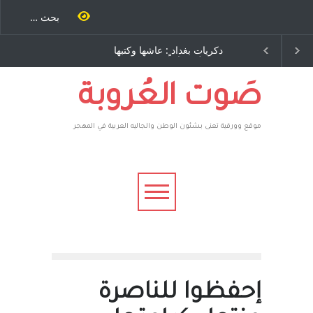
احنة كتب
دكريات بغداد ٍ: عاشها وكتبها
الاستيطان ومسلسل الخدا
رة اخرى..
:وليد رباح – نيوجرسي –
المستمر - قلم : راسم عبيدا
سف يقهر
الولايات المتحدة الامريكية
 ، فأعطوه
 صاغرون،
صَوت العُروبة
موقع وورقية تعنى بشئون الوطن والجاليه العربية في المهجر
إحفظوا للناصرة