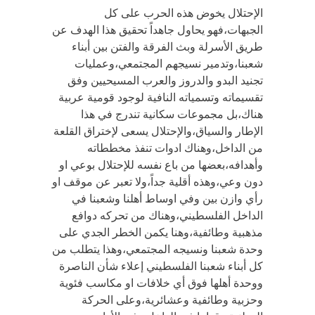
الإحتلال يخوض هذه الحرب على كل
الجبهات،فهو يحاول جاهداً تحقيق هذا الهدف عن
طريق الأسرلة وبث الفرقة والفتن بين أبناء
شعبنا،وتدمير نسيجهم المجتمعي،وعمليات
تجنيد البدو والدروز والعرب المسيحيين وفق
تقسيماته وتسمياته النافية لوجود قومية عربية
هناك،بل مجموعات سكانية تندرج في هذا
الإطار والسياق،والإحتلال يسعى لإختراق القلعة
من الداخل،وهناك ادوات تنفذ مخططاته
وأهدافه،بعضها من باع نفسه للإحتلال بوعي او
دون وعي،وهذه أقلية جداً،ولا تعبر عن موقف او
رأي وازن بين وفي اوساط أهلنا وشعبنا في
الداخل الفلسطيني،وهناك من تحركه دوافع
مذهبية وطائفية،وهنا يكمن الخطر الجدي على
وحدة شعبنا ونسيجه المجتمعي،وهذا يتطلب من
كل أبناء شعبنا الفلسطيني إعلاء شأن الناصرة
ووحدة أهلها فوق أي خلافات او مكاسب فئوية
وحزبية وطائفية وعشائرية،وعلى الحركة