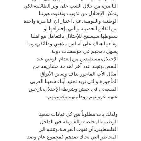
الناصرة من خلال اللعب على وتر الطائفية،لكي
يتمكن الإحتلال من تذويب وتفتيت هويتنا
الوطنية والقومية،على اعتبار ان الناصرة واحدة
من القلاع الحصينة،والتي بإختراقها او
سقوطها،سيسمح للإحتلال بالتعامل مع اهلنا
وشعبنا هناك على أساس مذهبي وطائفي،وبما
يسهل دمجهم في مؤسسات دولة
الإحتلال،مستفيدين من إنعدام الوعي عند
البعض،وتجند عدد آخر لخدمة مشاريعه من
أمثال الأب الماجور نداف وبعض الأبواق
المأجورة،والتي تريد تجنيد أبناء شعبنا العربي
المسيحي في جيش وشرطه الإحتلال،نازعين
عنهم عروبتهم ووطنيتهم وقوميتهم.
ولذلك بات مطلوباً من كل قيادات شعبنا
الوطنية،المخلصة والشريفة في الداخل
الفلسطيني،أن تفوت الفرصة،وتتنبه الى
المخاطر التي تحاك ضدهم كمجموع عام وضد