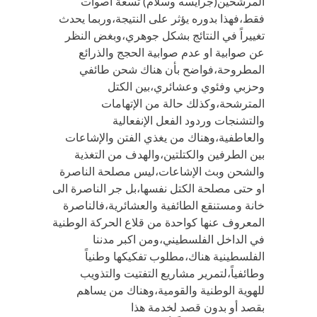
المرشحين(جرايسه وسلام) تسعة أصوات
فقط،فهذا بدوره يؤثر على النتيجة،وربما يحدث
تغييراً في النتائج بشكل جوهري،وبغض النظر
عن صوابية او عدم صوابية الحجج والذرائع
المطروحة،فواضح بأن هناك شحن طائفي
وحزبي وفئوي وعشائري،بين الكتل
المترشحة،وكذلك حالة من الإتهامات
والتشنجات وردود الفعل الإنفعالية
والعاطفية،وهناك من يغذي الفتن والإشاعات
بين الطرفين والكتلتين،والهدف من التغذية
والشحن وبث الإشاعات،ليس مصلحة الناصرة
او حتى مصلحة الكتل نفسها،بل جر الناصرة الى
خانة ومستنقع الطائفية والعشائرية،فالناصرة
المعروف عنها كواحدة من قلاع الحركة الوطنية
في الداخل الفلسطيني،ومن اكبر مدننا
الفلسطينية هناك،مطلوب تفكيكها وطنياً
وطائفياً،لتمرير مشاريع التفتيت والتذويب
للهوية الوطنية والقومية،وهناك من يساهم
بقصد أو بدون قصد لخدمة هذا