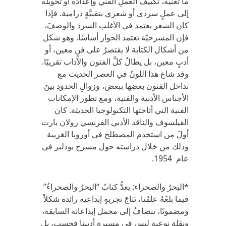
ما تعنيه، تكييفَ العملِ الفني وإعدادَه أو تحويلَه
إلى عملٍ سردي أو شعري بتقنيَّةٍ درامية. فإذا
كان الشعر يعتمد في الأغلب السردَ والوصفَ،
فإن المسرحيّة تعتمد الحوار أساسًا. وهو شكل
من أشكال الكتابة لا يقتصرُ على فنٍ معين، أو
أدبٍ معين، بل يطالُ كلَّ الفنون والآداب تقريبًا.
وقد شاع هذا اللونُ في العصر الحديث مع
تداخل الفنون بعضِها ببعض، وزوالِ الحدودِ بينَ
الأجناس الأدبية والفنية، ومع تطور الإمكانات
الفنية التي أتاحتها التكنولوجيا الحديثة. كان
الفيلسوف والناقد الأدبي الفرنسي رولان بارت
أولَ من استخدم المصطلح في أوروبا الغربية
وذلك من خلال دراسته حول مسرح بودلير في
عام 1954.
*البحرُ والصحراء: يعدُّ كتابُ “البحرُ والصحراءُ”
فيما بلغَهُ علمُنا، نَتاجَ تجربةٍ إبداعية رائدة شكلاً
ومضمونًا، تنضافُ إلى مجمل إبداعاته السابقة،
ونقلة نوعية ليس في مسيرة أديبنا فحسب، بل