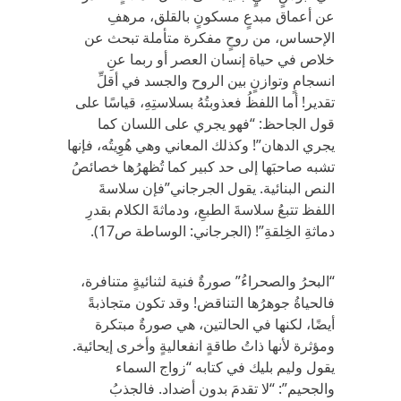
عن أعماق مبدعٍ مسكونٍ بالقلق، مرهفِ
الإحساس، من روحٍ مفكرة متأملة تبحث عن
خلاص في حياة إنسان العصر أو ربما عنِ
انسجامٍ وتوازنٍ بين الروح والجسد في أقلِّ
تقدير! أما اللفظُ فعذوبتُهُ بسلاستِهِ، قياسًا على
قول الجاحظ: “فهو يجري على اللسان كما
يجري الدهان”! وكذلك المعاني وهي هُوِيتُه، فإنها
تشبه صاحبَها إلى حد كبير كما تُظهرُها خصائصُ
النص البنائية. يقول الجرجاني”فإن سلاسةَ
اللفظ تتبعُ سلاسةَ الطبعِ، ودماثةَ الكلام بقدرِ
دماثةِ الخِلقةِ”! (الجرجاني: الوساطة ص17).
“البحرُ والصحراءُ” صورةٌ فنية لثنائيةٍ متنافرة،
فالحياةُ جوهرُها التناقض! وقد تكون متجاذبةً
أيضًا، لكنها في الحالتين، هي صورةٌ مبتكرة
ومؤثرة لأنها ذاتُ طاقةٍ انفعاليةٍ وأخرى إيحائية.
يقول وليم بليك في كتابه “زواج السماء
والجحيم”: “لا تقدمَ بدون أضداد. فالجذبُ