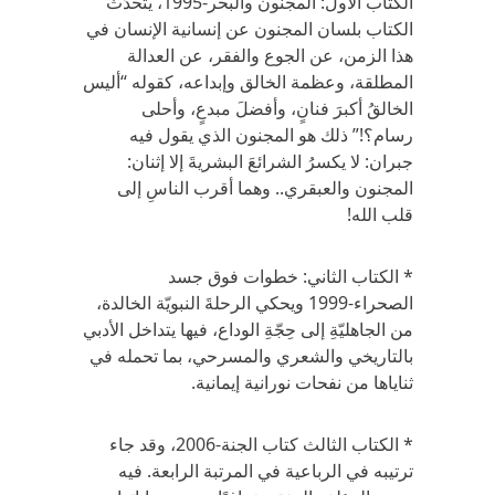
الكتاب الأول: المجنون والبحر-1995، يتحدّث
الكتاب بلسان المجنون عن إنسانية الإنسان في
هذا الزمن، عن الجوع والفقر، عن العدالة
المطلقة، وعظمة الخالق وإبداعه، كقوله “أليس
الخالقُ أكبرَ فنانٍ، وأفضلَ مبدعٍ، وأحلى
رسام؟!” ذلك هو المجنون الذي يقول فيه
جبران: لا يكسرُ الشرائعَ البشريةَ إلا إثنان:
المجنون والعبقري.. وهما أقرب الناسِ إلى
قلب الله!
* الكتاب الثاني: خطوات فوق جسد
الصحراء-1999 ويحكي الرحلةَ النبويّة الخالدة،
من الجاهليّةِ إلى حِجّةِ الوداع، فيها يتداخل الأدبي
بالتاريخي والشعري والمسرحي، بما تحمله في
ثناياها من نفحات نورانية إيمانية.
* الكتاب الثالث كتاب الجنة-2006، وقد جاء
ترتيبه في الرباعية في المرتبة الرابعة. فيه