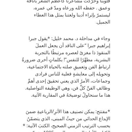
قلوبنا وحرّكت مشاعرنا كأعظم الشعر بأناقة
وعمق . حفظه الله ورعاه ومدّ في عمره،
ليستمرّ بإثراء أدبنا ولغتنا بمثل هذا العطاء
الجميل.
وجاء في مداخلة د. محمد خليل: *يقول جبرا
إبراهيم جبرا “على الناقد أن يجعل العملَ
المنقودَ ذا مغزىً لعصره مرتبطًا بالتجربة
البشرية، مطهِّرًا للنفس”! بكلماتٍ أخرى ضرورةُ
ارتباطِ الفن وتعميقِ صلته بالحياة الاجتماعية،
وتحويله إلى معايشةٍ فعلية للناس فرادى
وجماعات، الأمرُ الذي يعني تحقيقَ إحدى أهمِّ
وظائفِ الفنِّ كلِّ فن، وهي الوظيفة التواصلية.
هذا ما سنحاولُ توضيحَهُ في المقاربة الآتية.
*مفتتح: يمكن تصنيف هذا الأثرِ/الرباعيةِ ضمنَ
الإبداع الحداثي من حيثُ المبنى، الذي يتضمّنُ
بحسب الترتيب الزمني الصحيح، الكتبَ الآتية: *