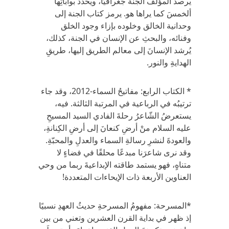
يرصد المؤلف الجنة جغرافيًا، ويحدد بواباتِها
ألخمسَ كما يراها هو. يرمز كتاب الجنة إلى
وحدانية الخالق وخلوده بإزاء وجود الخلق
وفنائه، والبحثِ عن الإنسان في الجنة، كذلك،
يُرشد الإنسانَ إلى معالم الطريق إليها، طريقِ
الهدايةِ والنور.
* الكتاب الرابع: مفاتيحُ السماء-2012، وقد جاء
ترتيبُه في الرباعية في المرتبة الثالثة. فيه،
يستعرضُ الشّاعرُ رحلةَ الفادي السيد المسيحِ
عليه السلام منْ أرضِ كنعانَ إلى أرضِ الكِنانةِ،
والعودةَ لنشرِ رسالةِ السماء والعدلِ والمحبّةِ.
وقد نرى شاعرَنا مبدعًا محلقًا في فضاءٍ لا
متناهٍ، فهو يستمد طاقته الإبداعيةَ ربما من وحي
العناوين الأربعة ذات الإيحاءات المتعددة!
*المسرحة: مفهومُ المسرحةِ حديثُ العهدِ نسبيًا
إذ ظهر في بداية القرن العشرين وتعني من بين