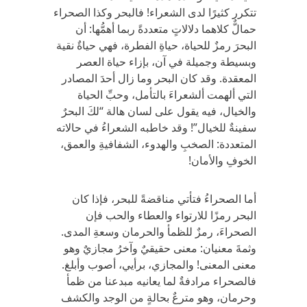
تتكرر كثيرًا لدى الشعراء! فالبحر وكذا الصحراء
حمالٌّ كلاهما دلالاتٍ متعددةً ربما أهمُّها: أن
البحرَ رمزٌ للحياة، حياةِ الفطرة، فهي حياةٌ نقية
وبسيطة وجميلة في آن، بإزاء حياة العصر
المعقدة. وقد كان البحر وما زال أحدَ المصادر
التي ألهمت ألشعراءَ بالتأمل، وحبِّ الحياة
والخيال، فيه يقول على لسان هالة “لكَ البحرٌ
سفينةٌ للخيال”! وقد خاطبه الشعراءُ في حالاته
المتعددة: الصخبِ والهدوء، الشفافيةِ والعمق،
الخوفِ والأمان!
أما الصحراءُ فتأتي مناقضةً للبحر، فإذا كان
البحر رمزًا للارتواء والعطاء والحب فإن
الصحراءَ، رمزٌ للظمأ والحرمان وسعةِ المدى.
وثمةَ معنيان: معنى حقيقيٌ وآخرُ مجازيٌ وهو
معنى المعنى! والمجازي، برأيي، أصوب وأبلغ.
فالصحراء مرادفةٌ لما يعانيه مبدعنا من ظمأ
وحرمان، وهو مترعٌ بحالةٍ من الوجد والكشف