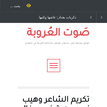
ٍ: عاشها وكتبها
الاستيطان ومسلسل الخداع
ح – نيوجرسي –
المستمر - قلم : راسم عبيدات
تحدة الامريكية
صَوت العُروبة
موقع وورقية تعنى بشئون الوطن والجاليه العربية في المهجر
تكريم الشاعر وهيب