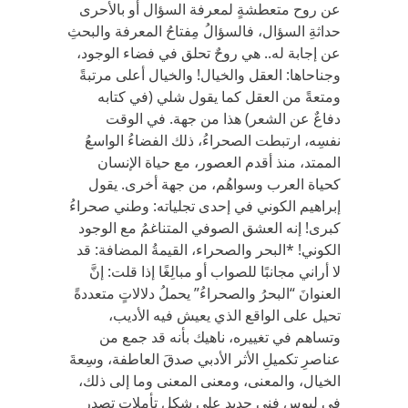
عن روح متعطشةٍ لمعرفة السؤال أو بالأحرى
حداثةِ السؤال، فالسؤالُ مِفتاحُ المعرفة والبحثِ
عن إجابة له.. هي روحٌ تحلق في فضاء الوجود،
وجناحاها: العقل والخيال! والخيال أعلى مرتبةً
ومتعةً من العقل كما يقول شلي (في كتابه
دفاعٌ عن الشعر) هذا من جهة. في الوقت
نفسِه، ارتبطت الصحراءُ، ذلك الفضاءُ الواسعُ
الممتد، منذ أقدم العصور، مع حياة الإنسان
كحياة العرب وسواهُم، من جهة أخرى. يقول
إبراهيم الكوني في إحدى تجلياته: وطني صحراءُ
كبرى! إنه العشق الصوفي المتناغمُ مع الوجود
الكوني! *البحر والصحراء، القيمةُ المضافة: قد
لا أراني مجانبًا للصواب أو مبالِغًا إذا قلت: إنَّ
العنوانَ “البحرُ والصحراءُ” يحملُ دلالاتٍ متعددةً
تحيل على الواقع الذي يعيش فيه الأديب،
وتساهم في تغييره، ناهيك بأنه قد جمع من
عناصرِ تكميلِ الأثر الأدبي صدقَ العاطفة، وسِعةَ
الخيال، والمعنى، ومعنى المعنى وما إلى ذلك،
في لبوسٍ فنيٍ جديد على شكل تأملاتٍ تصدر