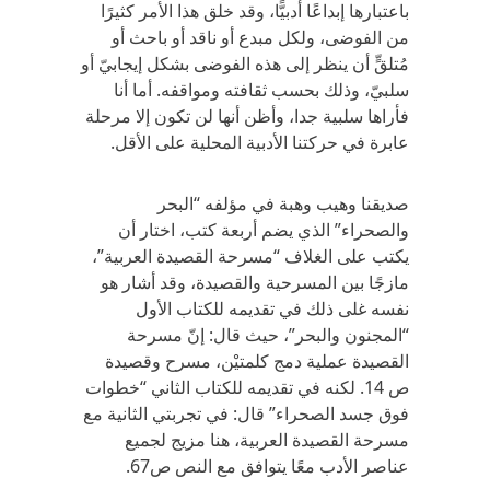
باعتبارها إبداعًا أدبيًّا، وقد خلق هذا الأمر كثيرًا
من الفوضى، ولكل مبدع أو ناقد أو باحث أو
مُتلقٍّ أن ينظر إلى هذه الفوضى بشكل إيجابيّ أو
سلبيّ، وذلك بحسب ثقافته ومواقفه. أما أنا
فأراها سلبية جدا، وأظن أنها لن تكون إلا مرحلة
عابرة في حركتنا الأدبية المحلية على الأقل.
صديقنا وهيب وهبة في مؤلفه “البحر
والصحراء” الذي يضم أربعة كتب، اختار أن
يكتب على الغلاف “مسرحة القصيدة العربية”،
مازجًا بين المسرحية والقصيدة، وقد أشار هو
نفسه غلى ذلك في تقديمه للكتاب الأول
“المجنون والبحر”، حيث قال: إنّ مسرحة
القصيدة عملية دمج كلمتيْن، مسرح وقصيدة
ص 14. لكنه في تقديمه للكتاب الثاني “خطوات
فوق جسد الصحراء” قال: في تجربتي الثانية مع
مسرحة القصيدة العربية، هنا مزيج لجميع
عناصر الأدب معًا يتوافق مع النص ص67.