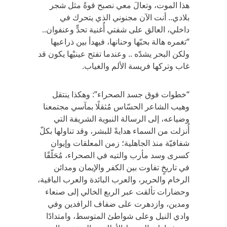
هذا الموت، وتعالَ معي نصبح قوةً مثل شجر
بلادي.. أنت الآن مجنوني الذي يتحرك في
داخلي، العالق على شفتي أُغنية تحدٍّ وعنفوان..
“تغمره هالة بحبّها وحنانها، فيهدأ بين ذراعيها
ولكن البحر يشدّه .. وعندما تفتح عينيْها يكون قد
غاب وتركها فريسة الألم والغياب.
“خطوات فوق جسد الصحراء”: وهكذا ينتقل
وهيب الشاعر الحسّاس مُثقلًا بمآسي مجتمعنا
وضياعه، إلى الرسالة النبوية الشريفة التي
أُنزلت من السماء هدايةً للبشر، وقد تناولها بكلّ
شفافيّة منذ الجاهلية؛ زمن المعلقات وإيوان
كسرى وسد مأرب والتيه في الصحراء، مُحَلّقًا
في تاريخٍ تفاوت بين الكفر والإيمان ومدائن
الرخام والحرير، والعرب البائدة والعرب الباقية،
وحضارات تألقت عبر الربع الخالي إلى صنعاء
ومدين، وازدهرت على ضفاف الرافدين وفي
وادي النيل وعلى شواطئ المتوسط، وامتدادًا