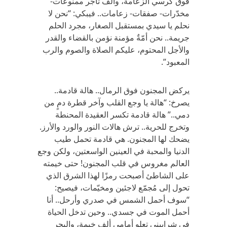
فوق كرسي الزعامة، وألف تاجر ممنوعات-
مخدّرات- صفقات- زعامات.. فيبكي: “نحن لا
نحلم يا سيدي بمستقبل الصغار، مجرد الحلم
جريمة.. نحن أمّةٌ مؤمنة نؤمن بالقضاء والقدر
والأجل المحتوم، عليكم الصلاة والصوم والرب
المعبود”.
يركض المجنون فوق الرمال.. هالة قادمة..
يصرخ: “هالة يا وجع القلب وآخر قطرة دمٍ من
دمي..” هالة قادمة تكسر العقيدة المحنطة
وتخرج للحرية.. ترش هالات النور والورد والأرز.
يضحك لها المجنون. هي قادمة تحمل طيب
الدنيا والمحبة في العينين الواسعتين، ولكن وجع
العالم مغروس في قلب المجنون! حتى خيمته
على الشاطئ أصبحت رمزًا لهذا الشرق الذي
تحول إلى مُجمّع لاجئين ومخيّمات، فيصيح:
“سوف أحمل الشمس في صدري وأرحل.. أنا
أحمل الموت في جسدي.. وحين تدخل الحياة
في شراييني تعلو أمامي ألف خيمة، والبحر