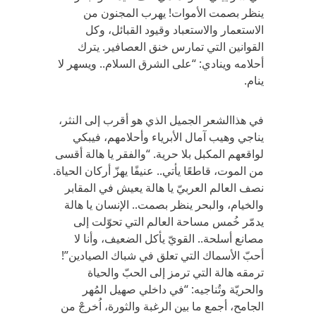
ينظر بصمت الأموات! يهرب المجنون من
الاستعمار والاستعباد وقيود القبائل، وكل
القوانين التي تمارس خنق العصافير. يترك
أحلامه وينادي: “على الشرق السلام.. ويسهر لا
ينام.
في هذاالشعر الجميل الذي هو أقرب إلى النثر،
يناجي وهيب آمال الأبرياء وأحلامهم، فيبكي
لواقعهم المكبل بلا حرية. “والفقر يا هالة أقسى
من الموت، قاطعًا يأتي.. عنيفًا يهزّ أركان الحياة.
نصف العالم العربيّ يا هالة يعيش في المقابر
والخيام، والبحر ينظر بصمت.. الإنسان يا هالة
يدمّر خُمس مساحة العالم التي تحوّلت إلى
مصانع أسلحة.. القويّ يأكل الضعيف، وأنا لا
أحبّ الأسماك التي تعلق في شباك الصيادين”!
ترمقه هالة التي ترمز إلى الحبّ والحياة
والحريّة وتُناجيه: “في داخلي صهيل المُهر
الجامح، أجمع ما بين الرغبة والثورة، اُخرجْ من