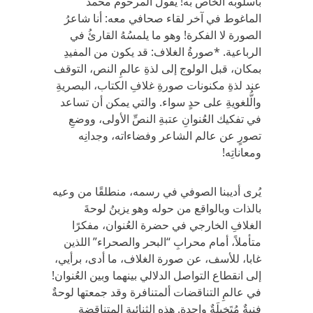
بأسلوبه الخاص به! يقول المرحوم محمد
الماغوط في آخر لقاء صحافي معه: أنا شاعرُ
الصورة لا الفكرة! وهو ما يلمسُهُ القارئُ في
الرباعية. *صورةُ الغلاف: قد يكون من المفيدِ
بمكان، قبل الولوج إلى لذةِ عالمِ النص، التوقف
عند لذةِ مكنونات صورةِ غلافِ الكتاب، البصريةِ
والُّلغويةِ على حدٍ سواء. والتي يمكن أن تساعد
في تفكيك العُنوانِ عتبةِ النصِّ الأولى، ووضعِ
تصورٍ عن عالم الشاعر وفضاءاته، وجدانِه
ومعاناتِه!
يُرى أديبنا الصوفي في رسمه، منطلقًا من وعيه
بالذات وبالواقع من حوله وهو يزينُ لوحةَ
الغلافِ الخارجي في حضرة العُنوان، مفكرًا
متأملاً، أمام محرابِ “البحر والصحراء” اللذين
غابا، للأسف، عن صورة الغلاف، ما أدى، برأيي،
إلى انقطاع التواصل الدلالي بينهما وبين العُنوان!
في عالمِ التناقضات ألمتنافرة وقد جمعتها لوحةٌ
فنيةٌ مُتَخيلَةٌ واحدة. هذه الثنائية المتناقضة