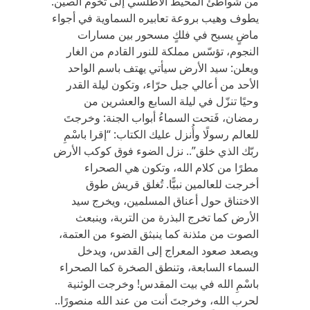
من شواطئ المحيط الأطلسي إلى تخوم الصين.
يطوف وهيب بروعة تعابيره السماوية في أجواء
ماضٍ يسبح في فلكٍ مسحور بين مسارات
النجوم، تؤسّس مملكة للنور القادم من الغار
ويعلن: سيد الأرض سيأتي يهتف باسم الواحد
الأحد من أعالي جبل حرّاء، وتكون ليلة القدر
وحيًا تنزّل في ليلة السابع والعشرين من
رمضان، فَتحت السماءُ أبواب الجنة: وخرجتَ
للعالم رسولًا وأُنزل عليك الكتاب: “إقرا باسْمِ
ربّك الذي خلق”.. نزل الضوء فوق كوكب الأرض
مطرًا من كلام الله، وتكون هي الصحراء
أخرجت للعالمين نبيًّا. تُغلق قريش طوق
الاختناق حول أعناق المسلمين، ويخرج سيد
الأرض كما تخرج البذرة من التربة، وينبعث
الصوت من مئذنة كما ينبثق الضوء من العتمة،
ويصعد صعود المعراج إلى القدس، ويدخل
السماء السابعة، وتنطق الصخرة كما الصحراء
باسْمِ الله في بيت المقدس! وخرجت الوثنية
لحرب الله، وخرجتَ أنت من عند الله منصورًا..