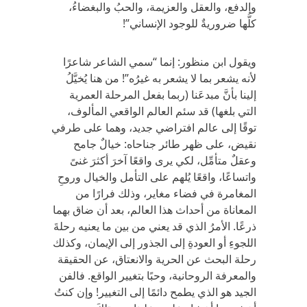
والدفع، والعقل والعزيمة، والحبُ والبغضاءُ،
كلُّها ضروريةٌ للوجود الإنساني”!
ويقول ابن منظور: إنما “سمي الشاعر شاعرًا
لأنه يشعر بما لا يشعر به غيرُه”! من هنا يُخيَّلُ
إلينا بأنَّ مبدعَنا (ربما بفعل المرحلة العمرية
التي بلغها) قد سئم العالم الواقعي المألوف،
توقًا إلى عالم افتراضي جديد، وهما على طرفي
نقيض، على ظهر طائر جناحاه: خيالٌ جامح
وعقلٌ متأمِّل، لكي يرى واقعًا آخرَ أكثرَ غنىً
واتساعًا، واقعًا يُلهم على التأمل والخيال وروحِ
المغامرة في فضاء مغاير، وذلك فرارًا من
المعاناة من أحداث هذا العالم، بعد أن ضاق بهما
ذرعًا. الأمرُ الذي قد يعني من بين ما يعنيه رحلةَ
اللجوءِ أو العودةِ إلى الجذور إلى الإيمان، وكذلك
رحلة البحث عن الحرية والانعتاق، عن الحقيقة
والمعرفة الروحانية، وحبًا بتغيير الواقع. فالفن
الجيد هو الذي يطمح دائمًا إلى التغيير! وإن كنتُ