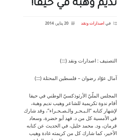
نديم وهبة في حيفا!
في
اصدارات ونقد
20 يناير، 2014
التصنيف : اصدارات ونقد (:::)
آمال عوّاد رضوان – فلسطين المحتلة (:::)
المجلس الملّيّ الأرثوذكسيّ الوطني في حيفا
أقام ندوة تكريمية للشاعر وهيب نديم وهبة،
لإشهار كتابه “الـبـحـر والـصـحـراء”، وقد شارك
في الأمسية كل من د. فهد أبو خضرة، وسعاد
قرمان، ود. محمد خليل، في الحديث عن كتابه
الأخير، كما شارك كل من كريمته غادة وهيب