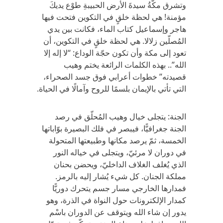
وتشرق مكّةُ سيدةَ الأرض الحبيبةِ طوْع يديكَ
مؤمنة! هي لحظة خلقٍ في التكوين فتحت فيها
هاجر وإسماعيل كتاب الماء، فكانت بين يدي
المُصلّين زلالا. هي لحظة خلقٍ في التكوين، أن
تعود إلى مكة وأن تكون حجّة الوداع: “لا إله إلا
الله”.. بهذه الكلمات الرائعة يختم وهيب
قصيدته” خطوات أعرابي فوق جسد الصحراء،
التي تأتي بالإيمان بلسمًا للروح وآمالًا في الحياة.
الجنة: يتجلى خيال وهيب المُحلّق في رصد
الجنة جغرافيًّا، فيبصر في فلك البصيرة بوّاباتها
الخمسة، ثمّ يرصد مكانها وطبيعتها المتحولة
في دوران لا مرئيّ، ويتجلى في خياله النور
الذي يُغلف الغلاف الداخليّ، ويحضن بحنان
مملكة الجنان. كل شيء يُشار إليه بالرمز.
فمدارها الخارجي مسار جسم يتحرك دوريًّا
كمدار الإلكترونات حول النواة في الذرة، وهو
يدور إن شاء الله ويتوقف عن الدوران باسْم