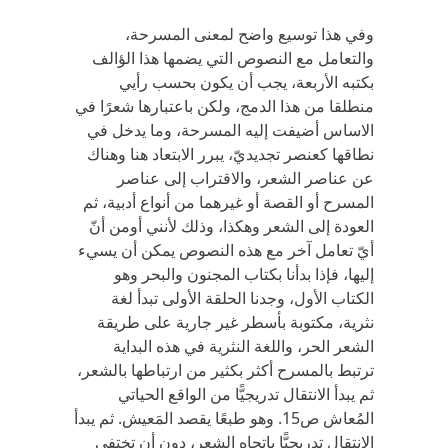
وفي هذا توسيع واضح لمعنى المسرحة،
والتعامل مع النصوص التي يضمها هذا الؤالف
بكتبه الأربعة، يجب أن يكون بحسب رأيي
منطلقا من هذا الدمج، ولكن باعتبارها شعرًا في
الاساس أضيفت إليه المسرحة، وما يدخل في
نطاقها كعنصر تجديديّ، يبرر الابتعاد هنا وهناك
عن عناصر الشعر، والاقتراب إلى عناصر
المسرح أو القصة أو غيرهما من أنواع أدبية، ثم
العودة إلى الشعر وهكذا، وذلك لأنني أومن أنّ
أيّ تعامل آخر مع هذه النصوص يمكن أن يسيء
إليها، فإذا بدأنا بكتاب المجنون والبحر وهو
الكتاب الأول، وجدنا الحلقة الأولى تبدأ لغة
نثرية، مكتوبة بأسطر غير جارية على طريقة
الشعر الحر، واللغة النثرية في هذه البداية
ترتبط بالمسرح أكثر بكثير من ارتباطها بالشعر،
ثم يبدأ الانتقال تدريجيًّا من الواقع الحياتي
المُعاش ص15. وهو طبعًا يقصد المَعيش. ثم يبدأ
الانتقال تدريجيًّا باتجاه الشعر، دون أن تختفي