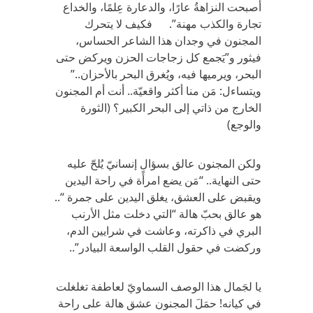
أصبحت النزاهةُ عارًا، والدعارة عِلمًا، والخداع
تجارة والكذب مهنة”. فكيف لا يتحرك
المجنون في وجدان هذا الشاعر الحساس،
فيثور و”يَجمع كل زجاجات الحزن ويركض حتى
البحر، ويرميها فيه، ويُغرق البحر بالأحزان..”
ويتساءل: مَن منا أكثر واقعيّة.. أنت أم المجنون
الخارج من ذاتي إلى البحر الكبير؟ (الثورة
والوجع)
ولكن المجنون عالق بسؤالٍ إنسانيّ يُلحّ عليه
حتى النهاية.. “مَن يضع امرأة في راحة اليدين
ويقبض على العشق، يغلق اليدين على جمرة “..
هو عالق بحبّ هالة “التي دخلت مثل الأرنب
البري في ذاكرته، وعاشت في شرايين الدم،
وركضت في حقول القلب الواسعة البيادر”..
يا لجَمال هذا الوصف السماويّ لعاطفة تغلغلت
في كيانه! حمَلَ المجنون عشق هالة على راحة