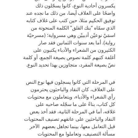
يكسرون أحادية النوع، كانوا يسجّلون ذلك
واضحًا على الغلاف أيضا، من ذلك ما نجده عند
توفيق الحكيم مثلا، حين كتب على غلاف كتابه
الذي سمّاه “بنك القلق” الكلمة المنحوتة من
اسمَيْ نوعيْن أدبييْن وهي مسرواية؛ (مسرحيّة
رواية). أما بعد سنوات الثمانين فقد صار
الكثيرون من الشعراء والأدباء يكتبون على
أغلفة كتبهم كلمة نصوص بصيغة الجمع، أو كلمة
نصّ بصيغة المفرد، متجاوزين بهذا تحديد النوع.
في المرحلة التي كانوا يسجلون فيها نوع النص
على الغلاف، كان النقاد والباحثون يحترمون
رأي الشعراء والأدباء، ويتعاملون مع محتويات
كل كتاب، بناءً على ما سجّله صاحبه على
غلافه، أما في المرحلة الثانية، فقد أخذ بعض
النقاد والباحثين على عاتقهم تصنيف المحتويات
قبل التعامل معها، بينما تجاهل بعضهم الآخر
مسألة التصنيف، وتعاملوا مع المحتويات