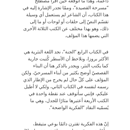
داعمة، وهذا ما أتوقعه حين اقرأ مصطلح
“مسرحة القصيدة”، وممّا تجدر الإشارة إليه في
هذا الكتاب، أن الشاعر لم يستعمل أي وسيلة
تقسّم النصّ إلى حلقات أو لوحات أو ما إلى
ذلك، وهو بهذا مختلف عن الكتب الثلاثة الأخرى
التي يضمها هذا المؤلف.
في الكتاب الرابع “الجنة”، نجد اللغة النثرية هي
الأكثر بروزا، ونلاحظ أن الأسطر كُتبت جارية
كما يكتب النثر، ويجدر بالذكر هنا أن البناء
القصصيّ أوضح بكثير من أبناء المسرحيّ، ولكن
المؤلف على كلّ حال لم يخرج من الإطار الذي
رسمه لنفسه في الكتاب الثاني، ولكي لا أطيل
عليكم، فإنني سأتوقف عند نقطة واحدة في
الكتب الأربعة أعتبرها مثارًا للجدل، وهي ما
يُسمّيه النقاد “الفكرية الواضحة”.
إنّ هذه الفكرية تقترن دائمًا بوعي متيقظ،