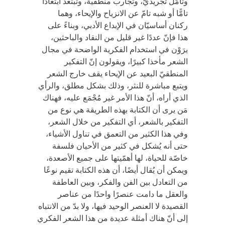
وتأمّل تجريديّ، وتجارب منطقية، وتبتعد ابتعادًا
تامًّا أو شبه تامّ عن الانزياح والإيحاء، وهما
ركنان أساسيّان في الإبداع الأدبي، وبناءً على
هذا فإنّ عددًا غير قليل من النقاد والباحثين،
يرَوْن في استخدام الفكرية الواضحة في مجال
الشعر مأخذا كبيرًا، ويقولون إنّ التفكير
المنطقيّ البعيد عن الإيحاء يقف خارج الشعر
ويتبع مباشرة للنثر، وذلك بشكل مطلق، والرأي
الذي أراه، أنّ هذا الأمر غير مُجْمَع عليه، فهناك
مَن يرى أن الكتابة بهذه الطريقة هي نوع من
التفكير بالشعر، أي التفكير من خلال الشعر،
وفي هذا الكثير من التعمق في تناول الأشياء،
حتى أنه يُشكل في كثير من الأحيان فلسفة
خاصّة للحياة، لها أهمّيتها على جميع الأصعدة،
ويمكن أن يُقال أيضًا، أن هذه الكتابة تقيم نوعًا
من التعادل بين الفن والفكر، وبين العاطفة
والعقل ما دامت عنصرًا واحدًا من عناصر
القصيدة لا العنصر الوحيد فيها، ولا بدّ من الانتباه
إلى أنّ هناك أمثلة عديدة من هذا الشعر الفكري