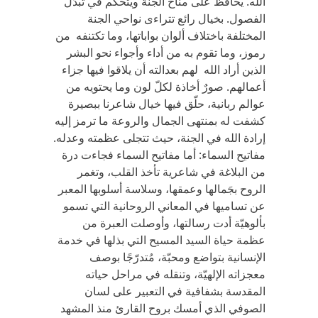
الله. يحافظ على مناخ الجنة ويتحكّم في تبدّل
الفصول. بخيال رائع تتراءى نواحي الجنة
المختلفة باختلاف ألوان بواباتها، وما تكتنفه من
رموز، وما تقوم به من أداء وأجواء نحو البشر
الذين أراد الله لهم بعدالته أن يلاقوا فيها جزاء
أعمالهم. صورٌ أخاذة لكلّ لون وما يحتويه من
عوالم ربانية، حلّق فيها خيال شاعرنا ببصيرة
كشفت له بمنتهى الجمال والروعة ما ترمز إليه
إرادة الله في الجنة، حيث تتجلى عظمته وعدله.
مفاتيح السماء: أما مفاتيح السماء فجاءت درة
من البلاغة في شاعرية تأخذ القلب، وتغمر
الروح بجَمالها وعمقها، وسلاسة أسلوبها المعبر
عن تساميها في المعاني الروحانية التي تسمو
بألوهيّة أدت رسالتها، وأوصلت العبرة من
عظمة حياة السيد المسيح التي بذلها في خدمة
الإنسانية بتواضع ومحبّة، مُتدرّجًا بوصف
معجزاته الإلهيّة، وتنقله في مراحل حياته
المقدسة بشفافية في التعبير على لسان
الصوفي الذي أمسك بروح القارئ منذ المشهد