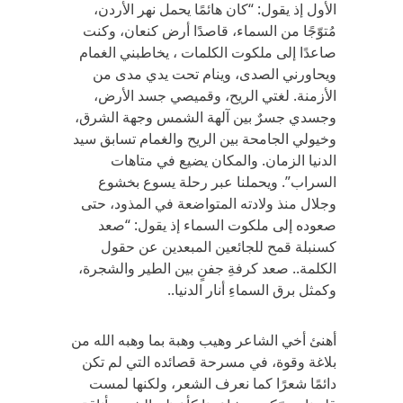
الأول إذ يقول: “كان هائمًا يحمل نهر الأردن،
مُتوّجًا من السماء، قاصدًا أرض كنعان، وكنت
صاعدًا إلى ملكوت الكلمات ، يخاطبني الغمام
ويحاورني الصدى، وينام تحت يدي مدى من
الأزمنة. لغتي الريح، وقميصي جسد الأرض،
وجسدي جسرٌ بين آلهة الشمس وجهة الشرق،
وخيولي الجامحة بين الريح والغمام تسابق سيد
الدنيا الزمان. والمكان يضيع في متاهات
السراب”. ويحملنا عبر رحلة يسوع بخشوع
وجلال منذ ولادته المتواضعة في المذود، حتى
صعوده إلى ملكوت السماء إذ يقول: “صعد
كسنبلة قمح للجائعين المبعدين عن حقول
الكلمة.. صعد كرفةِ جفنٍ بين الطير والشجرة،
وكمثل برق السماءِ أنار الدنيا..
أهنئ أخي الشاعر وهيب وهبة بما وهبه الله من
بلاغة وقوة، في مسرحة قصائده التي لم تكن
دائمًا شعرًا كما نعرف الشعر، ولكنها لمست