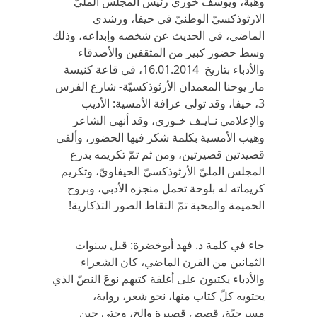
وهبة، ويوسف خوري رئيس المجلس المليّ
الارثوذكسيّ الوطنيّ في حيفا، ورشدي
الماضي، في الحديث عن شخصه وإبداعه، وذلك
وسط حضور كبير من المثقفين والأصدقاء
والأدباء بتاريخ 16.01.2014، في قاعة كنيسة
مار يوحنا المعمدان الأرثوذكسيّة- شارع الفرس
3، حيفا، وقد تولى عرافة الأمسية: الأديب
والإعلامي نـايـف خـوري، وقد أنهى الشاعر
وهيب الأمسية بكلمة شكر فيها الحضور، وألقى
قصيدتين قصيرتين، ومن ثم تمّ تكريمه بدرع
المجلس المليّ الأرثوذكسيّ الحيفاويّ، وتكريم
كريماته له بلوحة تحمل منجزه الأدبي، وبروح
الحميمة والمحبة تمّ التقاط الصور التذكارية!
جاء في كلمة د. فهد أبوخضرة: قبل سنوات
الثمانين من القرن الماضي، كان الشعراء
والأدباء يكتبون على أغلفة كتبهم نوعَ النصّ الذي
يحتويه كلّ كتاب منها، نحو شعر، رواية،
مسرحيّة، قصص قصيرة وإلخ، وحتى حين