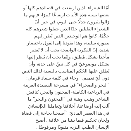
أمّا الشعراء الذين ارتفعت في قصائدهم كلها أو
بعضها نسبة هذه الأبيات ارتفاعًا كبيرًا، فإنهم ما
زالوا يثيرون جدلًا حتى اليوم، في حين أنّ
الشعراء القليلين جدّا الذين جعلوا شعرهم كله
حِكَمًا، كانوا هم الوحيدين الذين نُظر إليهم
بصورة سلبية، وهذا يقودنا إلى القول باختصار
شديد، إنّ الفكرية الواضحة يجب أن لا تُعتبر
مأخذا بشكل مُطلق، وإنّما يجب أن يُنظر إليها
بشكل موضوعيّ في كل نصّ على حدة، وأن
يُطلق عليها الحُكم المناسب بالنسبة لذلك النص
دون أيّ تعميم. وجاء في كلمة سعاد قرمان:
“البحر والصحراء” في مسرحة القصيدة العربية
في الرباعية الكاملة- المجنون والبحر، يُناقش
الشاعر وهيب وهبة في “المجنون والبحر” ما
آلت إليه أوضاعنا، أخلاقنا وتعاملنا اللاإنسانيّ
في هذا العصر الماديّ: “أصبحنا بحاجة إلى قضاة
ولِجان تحكيم فيما بيننا من علاقة.. أصبح
الإنسان الطيب النزيه منبوذًا ومرفوضًا..