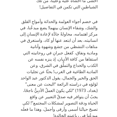
أخشى ما أخشاه عليه وعلينا، من تلكَ
الشياطينِ التي تكمن في التفاصيل!
في خضم أجواء العولمة والحداثة وأمواجِ القلق
والشك، وشقاء الإنسان بينهما! يضع مبدعُنا، في
مركز اهتمامه، محاولةً جادَّة لإعادة الإنسانِ إلى
انسانيته، بعد أن ابتعد عنها أو كاد، واستغرق في
متاهات التشظي من جشع وشهوة وأنانية
ومادية ونفاق، كفعل جبرانِ في روحانيته التي
استقاها من كافة الأديان، إذ ينزه نفسه عن
الكذب والخداع والتملُّق في الشرق، وعن
المادية الطاغية في الغرب! بحثًا عن تجليات
الحق والخير والجمال، يقول الدكتور عبد الواحد
لؤلؤه في دراسته الرائعة “البحث عن معنى”
(بغداد، 1973) “لكي يكونَ العملُ الأدبِيُّ ناجحًا،
يجبُ أن يتوافر فيه صدقُ التعبير عن واقع
الحياة ودقة التصوير لمشكلات المجتمع”! لكي
تصبحَ حياتُنا أسمى وأرقى وأجملَ، وهذا ما فعلَه
مبدعُنا في رباعيته الخالدة!