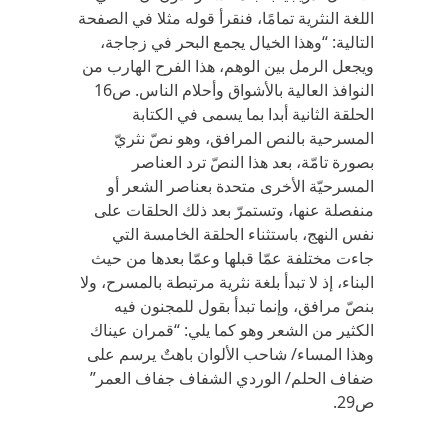
اللغة النثرية تمامًا، فنقرأ قوله مثلا في الصفحة
التالية: “وهذا الخيال يجمع البحر في زجاجة،
ويجعل الرمل بين الوهم، هذا الفرح الهارب من
النوافذ العالية بالأشواق وأحلام الناس. ص16
الحلقة الثانية أبدا بما يسمى في الكتابة
المسرحية بالنص المرافق، وهو نصّ نثريّ
بصورة تامّة، بعد هذا النصّ ترد العناصر
المسرحيّة الأخرى متحدة بعناصر الشعر أو
منفصلة عنها، وتستمرّ بعد ذلك الحلقات على
نفس النهج، باستثناء الحلقة الخامسة التي
جاءت مختلفة عمّا قبلها وعمّا بعدها من حيث
البناء، إذ لا تبدأ بلغة نثرية مرتبطة بالمسرح، ولا
بنصّ مرافق، وإنما تبدأ بقول للمجنون فيه
الكثير من الشعر وهو كما يلي: “قمران عيناك
وهذا المساء/ شاحب الألوان باهتٌ يرسم على
ضفاف الحلم/ الوردي الشفاف جفاف العمر”
ص29.