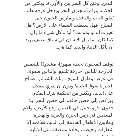
اليدين، وفتح كل الشرايين والأوردة، وبكثير من
الحكمة يترك المجنون البحر ويدخل غرفة هالة،
يُغلق الباب والنافذة ويمارس الجنون حتى
الصباح! فهل سقطت السماء على الأرض؟ هل
تغيرت الدنيا وتبدلت؟ أبدًا.. كل شيء ما زال
كما كان.. ما زال الإنسان في سباق عنيف يريد
أن يأكل الدنيا، والدنيا كما هي..
توقف المجنون لحظة مبهورًا، مشدودًا للشمس
الخارجة للناس، حارقة تلسع، والناس صفوف
في عرض وطول السوق، وتلك الشتائم.. صباح
الخير يا سوق الحياة! ودون أن يدري يضحك
على الدنيا، وبكثير من الحكمة يترك المكان
ويركض إلى حضن هالة.. إلى حضن البحر. بلا
جدوى، فهو يحمل في العينين وجع الأرض، وآلام
المعذبين في زمن الحزن والغربة والهجرة،
وملايين الأطفال القادمة إلى الدنيا، فلا تجد إلا
شعارات رخيصة، وقادة ملتصقة مثل الذبابة