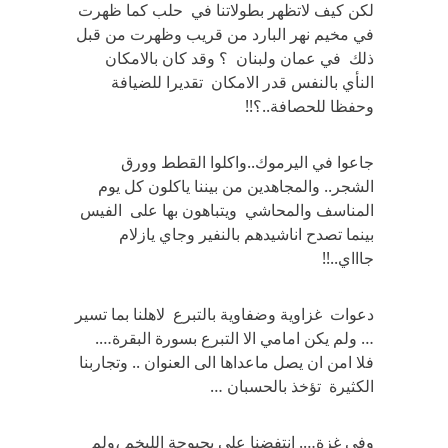
لكن كيف لاتظهر بطولاتنا في حلب كما ظهرت
في مخيم نهر البارد من قريب وظهرت من قبل
ذلك في عمان ولبنان ؟ وقد كان بالامكان
النأي بالنفس قدر الامكان تقديرا للضيافة
وحفظا للحصافة..؟!!
جاعوا في اليرموك..واكلوا القطط وورق
الشجر.. والمجاهدين من بيننا ياكلون كل يوم
المناسف والمحاشي ويتباهون بها على الفيس
بينما تصدح اناشيدهم بالنفير وجاي يازلام
جاااي..!!
دعوات غزاوية وضفاوية بالتبرع لاهلنا بما تسير
… ولم يكن امامي الا التبرع بسورة البقرة….
فلا امن ان يصل ماعداها الى العنوان .. وتجاربنا
الكثيرة تؤخذ بالحسبان …
وفي غزة…. انتفضنا على بحبوحة الليخم ،ولم