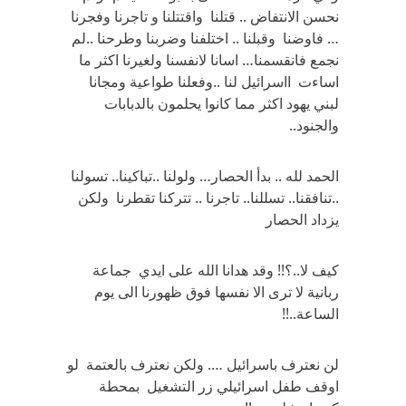
نحسن الانتفاض .. قتلنا واقتتلنا و تاجرنا وفجرنا
… فاوضنا وقبلنا .. اختلفنا وضربنا وطرحنا ..لم
نجمع فانقسمنا… اسانا لانفسنا ولغيرنا اكثر ما
اساءت ااسرائيل لنا ..وفعلنا طواعية ومجانا
لبني يهود اكثر مما كانوا يحلمون بالدبابات
والجنود..
الحمد لله .. بدأ الحصار… ولولنا ..تباكينا.. تسولنا
..تنافقنا.. تسللنا.. تاجرنا .. تتركنا تقطرنا ولكن
يزداد الحصار
كيف لا..؟!! وقد هدانا الله على ايدي جماعة
ربانية لا ترى الا نفسها فوق ظهورنا الى يوم
الساعة..!!
لن نعترف باسرائيل …. ولكن نعترف بالعتمة لو
اوقف طفل اسرائيلي زر التشغيل بمحطة