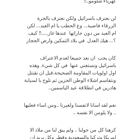
كهرباء شلومو..!!
لن نعترف باسرائيل ولكن نعترف بالجرة
الزرقاء فاضية… وع الحطب يا ام العبد… لكن
ام العبد من دون جاراتها عندها غاز…..!! كيف
؟… هيك العدل في بلاد التمكين وارض الحجاز
كان يجب ان نعد جميعا لعدم الاعتراف
باسرائيل ونستغني عنها في كل شيء. وهذه
اول اولويات المقاومة الصحيحة.قبل ان نقتتل
ونتقاسم اشلاء الوطن الحزين ثم نلوح با لسبابة
هادرين في انطلاقة عيد الياسمين..
نعم لقد اسانا لانفسنا ولغيرنا ..ومن اساء فعليها
.. ولا يلومن الا نفسه ..
كرهنا كل من حولنا .. ولم يبق لنا من ملاذ الا
امريكا وتركيا والسعودية وقطر وكل يريد ان