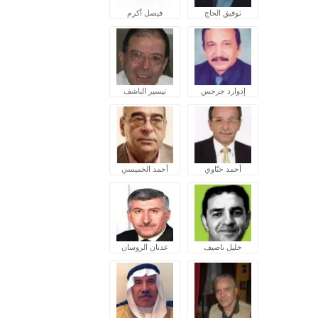
توفيق الحاج
فيصل أكرم
إدوارد جرجس
تيسير الناشف
أحمد ختّاوي
أحمد الخميسي
خليل ناصيف
عدنان الروسان