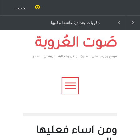
 طاحنة كتب
دكريات بغداد ٍ: عاشها وكتبها
الاستيطان ومسلسل الخ
 مرة اخرى..
:وليد رباح – نيوجرسي –
المستمر - قلم : راسم عبي
 يوسف يقهر
الولايات المتحدة الامريكية
ية ، فأعطوه
هم صاغرون،
صَوت العُروبة
موقع وورقية تعنى بشئون الوطن والجاليه العربية في المهجر
ومن اساء فعليها