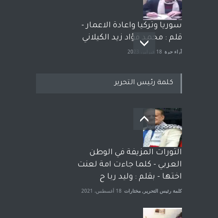
سوريا وتركيا واعادة الاعمار -
قلم : محمد فؤاد زيد الكيلاني
آراء حرة
18 فبراير، 2023
كلمة رئيس التحرير
بعد معارك قضائية طاحنة كتب
وترافع فيها بنفسه مرة اخرى..
الشيخ طارق يوسف يقهر
الحكومة الأمريكية ، فأعطوه
الثورات المزيفة في الوطن
الجنسية عن يد وهم صاغرون،
العربي - كلما جاءت امة لعنت
آراء حرة
,
مختارات
7 أبريل، 2023
اختها - بقلم : وليد ربا ح
كلمة رئيس التحرير
,
مختارات
18 أغسطس، 2021