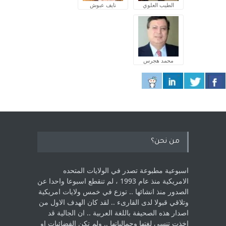
الطيب العلوي
نايف عبوش
محمد هجرس
من نحن؟
اسبوعية مطبوعة تصدر في الولايات المتحده
الامريكية منذ عام 1993 ، لم ‏تنقطع اسبوعا واحدا عن
الصدور منذ انشائها .. توزع في خمس ولايات امريكية
‏وتلاقي قبولا لدى القارىء ..‏ لقد كان الهدف الاول من
اصدار هذه الصحيفة باللغة العربية .. ان الجالية قد
اخذت ‏تنسى لغتها وجمالياتها .. ولم تكن الفضائيات او