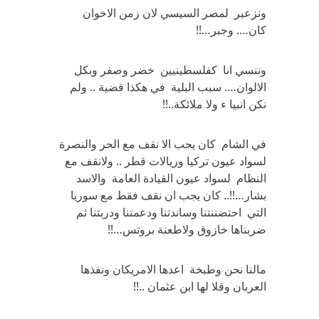
ونزعبر لمصر السيسي لان زمن الاخوان
كان…. وجبر…!!
وننسي انا كفلسطينيين خضر وصفر وبكل
الالوان…. سبب البلية في هكذا قضية .. ولم
نكن انبيا ء ولا ملائكة..!!
في الشام كان يجب الا نقف مع الحر والنصرة
لسواد عيون تركيا وريالات قطر .. ولانقف مع
النظام لسواد عيون القيادة العامة والاسد
بشار…!!.. كان يجب ان نقف فقط مع سوريا
التي احتضننتنا وساندتنا ودعمتنا ودربتنا ثم
ضربناها خازوق ولاطعنة بروتس…!!
مالنا نحن وطبخة اعدها الامريكان ونفذها
العربان وقلا لها ابن عثمان ..!!