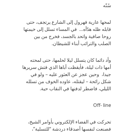
سُنّه
لمحها عارية فهرول إلى الشارع يرتجف، حتى
قابله ظله هدّأه… في المساء تسلل إلى خيمتها
روحا صافية واتحد بالجسد، فخرج من بين
الصلب والترائب أبناء للشيطان.
وأد دائما كان يتسلل ليلا لحلمها، حتى لمحته
أمها ذات ليلة، فأيقظت أباها الذي فتش سريرها
جيدا، وحين عجز عن العثور عليه – ولو في
شكل رائحة – ليقتله، عاوده الخوف من تسلله
الليلي، فاضطر لدفنها في النقاب حية.
Off- line
تحركت في الفضاء الإلكتروني بأوامر الشيخ،
فصنعت لنفسها أصدقاء دردشة “للتسلية”،