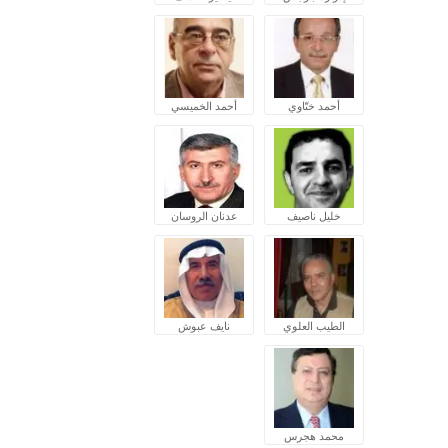
أحمد ختّاوي
أحمد الخميسي
خليل ناصيف
عدنان الروسان
الطيب العلوي
نايف عبوش
محمد هجرس