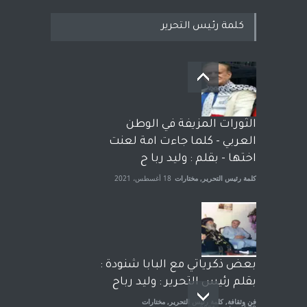
كلمة رئيس التحرير
بعد معارك قضائية طاحنة كتب
وترافع فيها بنفسه مرة اخرى..
الشيخ طارق يوسف يقهر
الحكومة الأمريكية ، فأعطوه
الثورات المزيفة في الوطن
الجنسية عن يد وهم صاغرون،
العربي - كلما جاءت امة لعنت
آراء حرة
,
مختارات
7 أبريل، 2023
اختها - بقلم : وليد ربا ح
كلمة رئيس التحرير
,
مختارات
18 أغسطس، 2021
بعض ذكرياتي مع البابا شنودة :
بقلم رئيس التحرير : وليد رباح
فن وثقافة
,
كلمة رئيس التحرير
,
مختارات