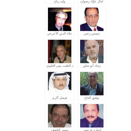
آمال عوّاد رضوان
وليد رباح
جيمس زغبي
علاء الدين الأعرجي
رشاد أبو شاور
د.الطيب بيتي العلوي
توفيق الحاج
فيصل أكرم
إدوارد جرجس
تيسير الناشف