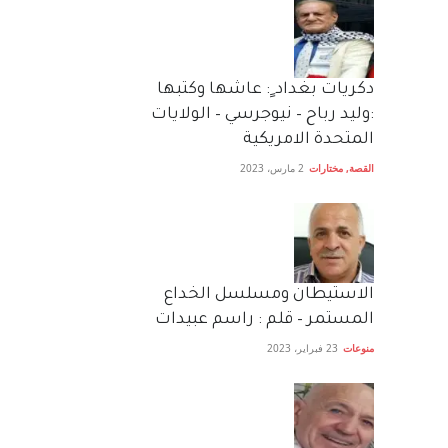
دكريات بغداد ٍ: عاشها وكتبها
:وليد رباح – نيوجرسي – الولايات
المتحدة الامريكية
القصة
,
مختارات
2 مارس، 2023
الاستيطان ومسلسل الخداع
المستمر – قلم : راسم عبيدات
منوعات
23 فبراير، 2023