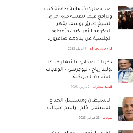
بعد معارك قضائية طاحنة كتب
وترافع فيها بنفسه مرة اخرى..
الشيخ طارق يوسف يقهر
الحكومة الأمريكية ، فأعطوه
الجنسية عن يد وهم صاغرون،
آراء حرة
,
مختارات
7 أبريل، 2023
دكريات بغداد ٍ: عاشها وكتبها
:وليد رباح – نيوجرسي – الولايات
المتحدة الامريكية
القصة
,
مختارات
2 مارس، 2023
الاستيطان ومسلسل الخداع
المستمر – قلم : راسم عبيدات
منوعات
23 فبراير، 2023