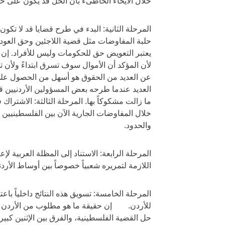
خلال الايحاء الخاطىء بأن الحل قد يكون على ح
المرحلة الثانية: البدء في طرح قضايا قد لا تكون 
حلبة المفاوضات مثل قضية اللاجئين وحق العودة
يعتبر التعويض حق للحكومات وليس للأفراد. إن
لأن المؤكد أن الأموال سوف تسرق ابتداءً ولأن تو
عن العديد من الحقوق هو أسهل من الحصول على
العديد عندما طرحه بعض المسؤولين الأردنيين قبل
ما زالت مشكوكاً بها. المرحلة الثالثة: الاشتراك
خلال المفاوضات الجارية الآن بين الفلسطينيين و
والحدود.
المرحلة الرابعة: الاستناد إلى المظلة العربية ل
اللازمة لتمريره شعبياً خصوصاً بين أوساط الأرد
المرحلة الخامسة: تسويق هذه النتائج داخلياً باعتب
للأردن. إن حقيقة ما هو مطلوب من الأردن إذا
حل القضية الفلسطينية، والفرق بين الإثنين كب