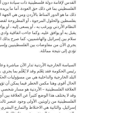
القدس لإقامة دولة فلسطينية ذات سيادة دون 
الفلسطيني بما في ذلك حق العودة. أما ما يريده
ذلك ما هو الدور المناط بالأردن ومن هي الجهة
بفلسطين والحلول المرجوة ، أو المطروحة لقضي
النظام الأردني ويرغب به ، أو يسعى إليه ، أو يوا
يقبل به أو يوافق عليه. وكما جاءت اتفاقية وادي ع
سلام بين إسرائيل والهاشميين، كما صرح بذلك ا
يجري الآن من مفاوضات بين الفلسطينيين وإسرائي
تؤدي إلى نتيجة مماثلة.
السياسة الخارجية الأردنية تدار الآن مباشرة وعل
رئيس الحكومة فقد يَعْلم وقد لا يُعْلَم بما يج
البلد الخارجية والداخلية هي من مسؤوليات الح
الحال أقوى وهنا مكمن الخطر فيما يمكن أن تؤول 
العلاقة الفلسطينية – الأردنية هو مسار شخصي 
وقد لا يختلف هذا الوضع كثيراً عن العلاقة بين 
الفلسطينية من زاويتين. الأولى وجود عنصر ثالث
إسرائيل. والثانية هي الاختلاط والتمازج البشري