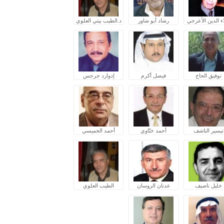
ء الدين الأعرجي
رشاد أبو شاور
د.الطيب بيتي العلوي
توفيق الحاج
فيصل أكرم
إدوارد جرجس
تيسير الناشف
أحمد ختّاوي
أحمد الخميسي
خليل ناصيف
عدنان الروسان
الطيب العلوي