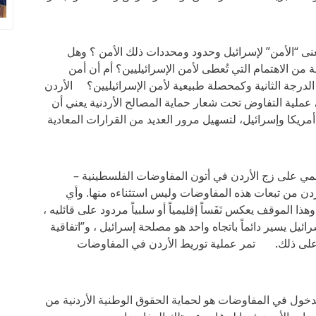
نى “الأمن” لإسرائيل وحدود ومحددات ذلك الأمن ؟ وهل
من الاهتمام التي تُعطى لأمن الإسرائيليين؟ أم أن أمن
الدرجة الثانية وكمحصلة طبيعية لأمن الإسرائيليين؟ الأردن
عملية التفاوض تحت شعار حماية المصالح الأردنية يعني أن
مريكا وإسرائيل، لتسهيل مرور العديد من القرارات المعادية
الرسمي على زج الأردن في أتون المفاوضات الفلسطينية –
أردن من تبعات هذه المفاوضات وليس استثناءه منها. وأي
ا الموقف يعكس نَفَساً إقليمياً أو سلبياً مردود على قائليه ،
يل يسير دائماً باتجاه واحد هو مصلحة إسرائيل ، و”اتفاقية
ل على ذلك. تمر عملية توريط الأردن في المفاوضات
لدخول في المفاوضات هو لحماية الحقوق الوطنية الأردنية من