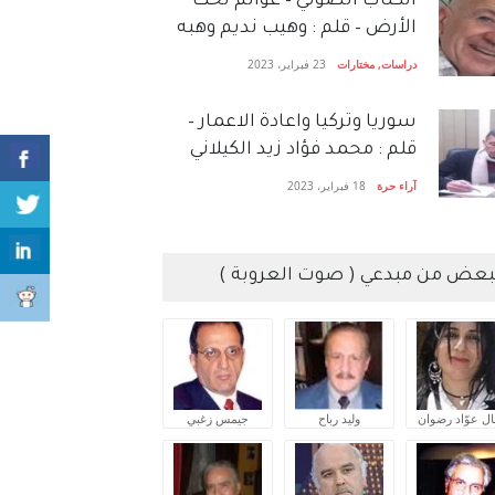
الكتاب الصَّوتي – عوالم تحت
الأرض – قلم : وهيب نديم وهبه
دراسات
,
مختارات
23 فبراير، 2023
سوريا وتركيا واعادة الاعمار –
قلم : محمد فؤاد زيد الكيلاني
آراء حرة
18 فبراير، 2023
بعض من مبدعي ( صوت العروبة )
ال عوّاد رضوان
وليد رباح
جيمس زغبي