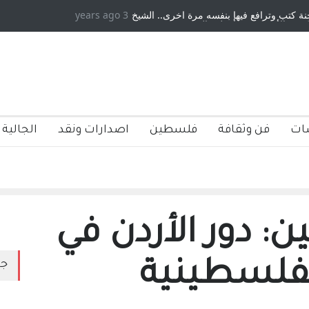
3 years ago
دكريات بغداد ٍ: عاشها وكتبها :وليد رباح – نيوجرسي – الولايات المتحدة
الامريكية
ات
فن وثقافة
فلسطين
اصدارات ونقد
الجالية 
: دور الأردن في
فلسطينية
جد