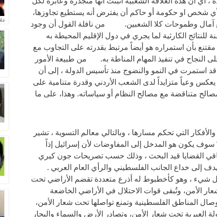
 أي أن هذه العلاقة الشعبية أثبتت أنها متجذرة وعابرة لكل
 لأي شخص او حكومة أو حاكم أن يفترض أنه يستطيع تجاوزها،
علا
 مع آمال وطموحات كلا الشعبين. من نافلة القول أن وجود
ة للنتائج الكارثية لما يجري في دول الإقليم المحيطة به
مقتنع بأن استمراره هو أيضاً مرتبط بقدرته على التجاوب مع
ى النجاح في تنفيذ المهام المناطة به. من طبيعة الأمور
ة قد استمرت في النمو والنضوج منذ تأسيس الدولة ، إلى أن
يعكس وعياً متزايداً لدى الشعب الأردني وقدرة متنامية على
مصالح متناقضة مع مصالح النظام أو سياساته. وهذا، على ما
الأفكار التي تحكم مسارها ، وبالتالي معالم التسوية ، تشير
 سوف يكون هو المدخل إلى المفاوضات لأن إسرائيل إذاً
باقي القضايا قيد البحث ، وذلك حسب تصريحات جون كيري
يهدف إلى خداع الجانب الفلسطيني والرأي العام العربي .
 كل شيء ، وهو كأخطبوط له أذرع متعددة تقضم الأراضي تحت
ار الأمن، وتُبقى قوات الاحتلال في الأراضي الخاضعة
صال المناطق الفلسطينية وتمنع تواصلها تحت شعار الأمن،
ولة العبرية تحت شعار الأمن، وتصادر الأرض والسماء والبحار