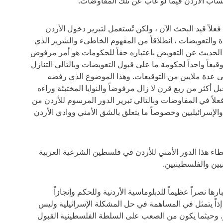
ساب الأردن فيما لو غاب عن تلك المفاوضات.
فعلاً قيد البحث الآن ، ولكن تُستعمل لتبرير دخول الأردن
 والتعويضات ، انطلاقاً من المفهوم الخاطىء والشرير الذي
 الحديث عن التعويض باعتباره حقاً للحكومات هو أمر مرفوض
قيعاً واحداً لحكومة ما على قبول التعويضات وبالتالي التنازل
 عدة ملايين من التوقيعات. وهذا الموضوع الذي رفضه
 أكثر من ربع قرن لا زال مرفوضاً والنوايا المختبئة وراءه
 فعلاً في المفاوضات وبالتالي تبرير الدور المرسوم للأردن من
الإسرائيليين وخصوصاً ما يتعلق بالشق الأمني ووادي الأردن
إعطاء هذا الدور الأمني للأردن في فلسطين الشرعية العربية
نيين والفلسطينيين.
ارها نصراً عظيماً للدبلوماسية الأردنية وللحكم وإنجازاً
ً يتمثل في المساهمة في حل المشكلة الإسرائيلية وليس
ير. وحيثما يكون من الصعب على السلطة الفلسطينية القبول