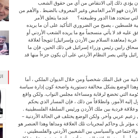
أن يؤدي ذلك إلى الانتقاص من أي من حقوق الشعب
 الأردن فهو الأمر الغامض وغير المعروف بالضبط . والأهم من
 التي ستحدد هذا الدور وطبيعته؟ عندما يتعلق الأمر
ة فلسطين ، يصبح من الضروري التأكيد على أن ما يريده
فق عليه قد لا يأتي منسجماً مع ما يريده الشعب الأردني أو
ربة (معاهدة السلام بين الأردن وإسرائيل) تتويجاً لعلاقة
سحاق رابين رئيس وزراء إسرائيل في ذلك الحين، فإن ما
ل والتي يصر النظام الأردني على أن يكون جزءاً منها قد
ال
انية من قبل الملك شخصياً ومن خلال الديوان الملكي ، أما
ري. وهذا الوضع يشكل مخالفة دستورية واضحة كون إدارة سياسة
كومة التي تخضع لرقابة ومساءلة مجلس النواب. ولكن واقع
إليه الأمور. وانطلاقاً من ذلك ، فإن المسار الذي يحكم
وعلاقة فردية بين ملك الأردن ورئيس السلطة الفلسطينية .
أي زعيم عربي وآخر. ولكن الوضع يختلف في الحالة الأردنية –
آم
 مؤثر بل وحاكم لمجريات تلك العلاقة ومداها وهذا العنصر هو
 والاجتماعي والسياسي بين الشعبين الأردني والفلسطيني ،