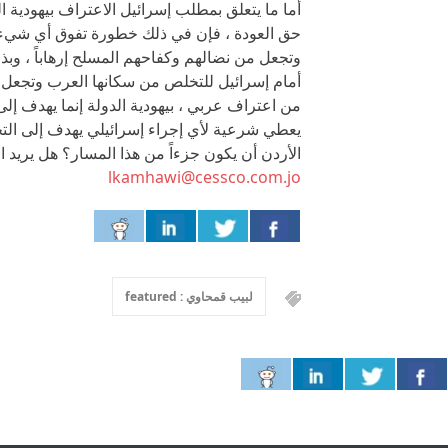
أما ما يتعلق بمطلب إسرائيل الاعتراف بيهودية ا
حق العودة ، فإن في ذلك خطورة تفوق أي شيء آ
وتجعل من نضالهم وكفاحهم المسلح إرهاباً ، وبذلك
أمام إسرائيل للتخلص من سكانها العرب وتجعل ح
من اعتراف عربي ، بيهودية الدولة إنما يهدف إلى إ
يعطي شرعية لأي إجراء إسرائيلي يهدف إلى الت
الأردن أن يكون جزءاً من هذا المسار؟ هل 
lkamhawi@cessco.com.jo
لبيب قمحاوي : featured