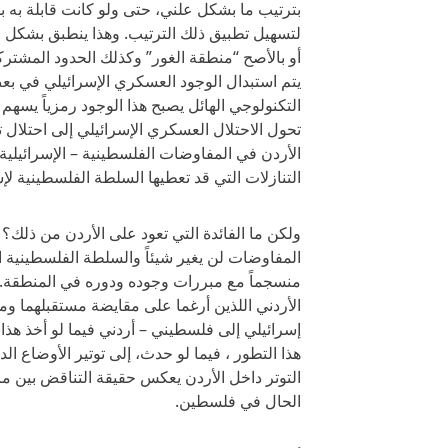
بترتيب ما بشكل علني، حتى ولو كانت قابلة به
لتسهيل تطبيق ذلك الترتيب. وهذا ينطبق بشكل رئي
أو بالأصح “منطقة الغور” وكذلك الحدود المشترك
يتم استبدال الوجود العسكري الإسرائيلي في ب
التكنولوجي الهائل يصبح هذا الوجود رمزياً يسهم
تحول الاحتلال العسكري الإسرائيلي إلى احتلال
الأردن في المفاوضات الفلسطينية – الإسرائيلية ا
التنازلات التي قد تعطيها السلطة الفلسطينية لإ
ولكن ما الفائدة التي تعود على الأردن من ذلك؟
المفاوضات لن يغير شيئاً والسلطة الفلسطينية الح
منسجماً مع مبررات وجوده ودوره في المنطقة. 
الأردني اللذين أرغما على مقايضة مستقبلهما و
إسرائيلي إلى فلسطيني – أردني فيما لو أخذ هذا 
هذا التطور ، فيما لو حدث، إلى توتير الأوضاع ا
التوتر داخل الأردن يعكس حقيقة التناقض بين ما ي
الحال في فلسطين.