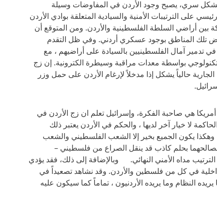
 بشكل سري، يصبح وجود الأردن في المفاوضات وسيلة
سي على الترتيبات الأمنية والسيادية المتعلقة بوادي الأردن
ة بين أراضي السلطة الفلسطينية والأردن. ومن المتوقع أن
عض تلك المناطق بوجود عسكري أردني. وفي ظل التقدم
 في تدمير آمال الفلسطينيين بالسيادة على أراضيهم ، مع
 تكنولوجي بواسطة معدات مراقبة وسيطرة الكترونية. إن زج
لجارية حالياً يشكل إذا مدخلاً لإرغام الأردن على حمل وزر
سرائيل.
 أمريكا هي صاحبة الفكرة، وإسرائيل تعلم ان زج الأردن في
اكمة لا خيار آخر لديها ، والحكم في الأردن يعتبر ذلك
وهكذا يكون الجميع بخير إلا الشعب الفلسطيني والشعب
مصالحهما بحلم كاذب قد ينقل الصراع من فلسطيني –
الترتيب مداه الأمني النهائي. وبالإضافة إلى ذلك، فقد يؤدي
لداخلية في كل من فلسطين والأردن. وقد نشاهد تصعيداً في
ريده النظام وما يريده الأردنيون ، تماماً كما سيكون عليه