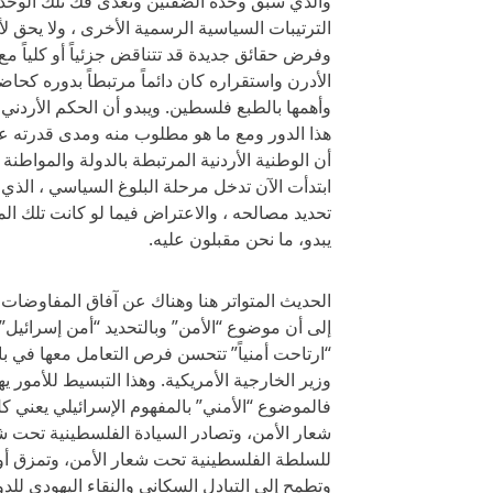
والذي سبق وحدة الضفتين وتعدى فك تلك الوحدة ،
الترتيبات السياسية الرسمية الأخرى ، ولا يحق
وفرض حقائق جديدة قد تتناقض جزئياً أو كلياً
الأدرن واستقراره كان دائماً مرتبطاً بدوره كحاضن
وأهمها بالطبع فلسطين. ويبدو أن الحكم الأردني 
هذا الدور ومع ما هو مطلوب منه ومدى قدرته عل
أن الوطنية الأردنية المرتبطة بالدولة والمواطن
ابتدأت الآن تدخل مرحلة البلوغ السياسي ، الذي 
تحديد مصالحه ، والاعتراض فيما لو كانت تلك ال
يبدو، ما نحن مقبلون عليه.
الحديث المتواتر هنا وهناك عن آفاق المفاوضات و
إلى أن موضوع “الأمن” وبالتحديد “أمن إسرائيل”
“ارتاحت أمنياً” تتحسن فرص التعامل معها في 
وزير الخارجية الأمريكية. وهذا التبسيط للأمور 
فالموضوع “الأمني” بالمفهوم الإسرائيلي يعني
شعار الأمن، وتصادر السيادة الفلسطينية تحت شع
للسلطة الفلسطينية تحت شعار الأمن، وتمزق أو
وتطمح إلى التبادل السكاني والنقاء اليهودي للد