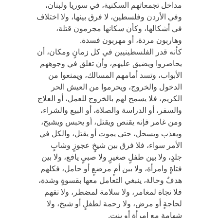
مداخل تجمعاتهم السكنية، في سوريا ولبنان،
وفي الأردن وفلسطين، لا فرق بينها، ولا اختلاف
في أشكالها، وكأن سكانها مجرمون قتلة،
وهاربون مردة، أو مهربون فسدة.
كأنه قدر الفلسطينيين في كل زمانٍ ومكان، أن
يحاصروا ويضيق عليهم، وأن تغلق في وجوههم
الأبواب، وتسد أمامهم المسالك، ويمنعوا من
الدخول والخروج، ويحرموا من العيش الحر
الكريم، فلا يسمح لهم بالخروج للعمل، أو العلاج
والسفر، أو الدراسة والصلاة، أو البيع والشراء،
ومن غامر فإنه يقنص ويقتل، أو يحبس ويشبح،
ويعذب ويسحل، حتى يموت أو يقتل، والكل في
الأمر سواء، فلا فرق بين شيخٍ عجوزٍ وشابٍ
جلدٍ، ولا بين طفلٍ صغيرٍ ولا صبيٍ يافع، ولا بين
فتاةٍ وامرأة، ولا بين أمٍ مرضعٍ أو حامل، فكلهم
هدفٌ وحالة، ينبغي التعامل معها بقسوةٍ وشدة،
فلا نجاة لمغامر، ولا سلامة لمضطر، ولا تفهم
لحاجةٍ أو مرض، ولا رحمة لطفلٍ أو شيخ، ولا
شهامة مع امرأةٍ أو بنت.