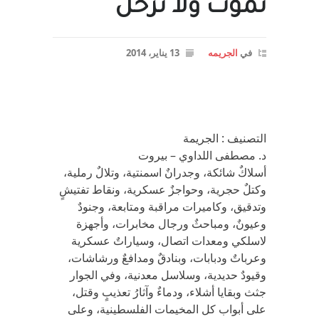
نموت ولا نرحل
في
الجريمه
13 يناير، 2014
التصنيف : الجريمة
د. مصطفى اللداوي – بيروت
أسلاكٌ شائكة، وجدرانٌ اسمنتية، وتلالٌ رملية،
وكتلٌ حجرية، وحواجزٌ عسكرية، ونقاط تفتيشٍ
وتدقيق، وكاميرات مراقبة ومتابعة، وجنودٌ
وعيونٌ، ومباحثٌ ورجال مخابرات، وأجهزة
لاسلكي ومعدات اتصال، وسياراتٌ عسكرية
وعرباتٌ ودبابات، وبنادقٌ ومدافعٌ ورشاشات،
وقيودٌ حديدية، وسلاسل معدنية، وفي الجوار
جثث وبقايا أشلاء، ودماءٌ وآثارُ تعذيبٍ وقتل،
على أبواب كل المخيمات الفلسطينية، وعلى