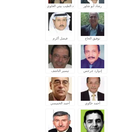
رشاد أبو شاور
د.الطيب بيتي العلوي
توفيق الحاج
فيصل أكرم
إدوارد جرجس
تيسير الناشف
أحمد ختّاوي
أحمد الخميسي