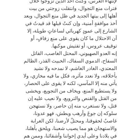
لإنتهاء العرس، وكنتُ أحد الذين تزوجوا خلال
فترات منع التجوال، وانتقلت زوجتي من بيت
أهلها إلى بيتها الجديد في ظل منع التجوال، وبعد
أخذ موافقةٍ أمنية، وإن كنتُ قبلها قد قيدتُ في
الشارع إلى عمودٍ كهربائي لساعاتٍ طويلة، إلا
أن الاحتلال ما كان يقوى على منع زفافٍ، أو
توقيف عروس، أو تفتيش موكبها.
إنه العدو الصهيوني، المحتل الغاصب، القاتل
السفاح، الدموي السفاك، الخبيث القذر، الظالم
المعتدي، الغادر الغاشم، لا نمدحه ولا نشيد
بأخلاقه، ولا نعدد مآثره، فكل ما فيه مخازي، ولا
يأتي منه إلا المآسي، لكنه لا يقوى على الحصار،
ولا يستطيع المنع، ويخاف من التجويع، ويخشى
من القتل والقنص والترويع، ولا نعيب عليه إن
قتل، ولا نستغرب منه إن حاصر، ولا نستهجن
سلوكه إن جوعَ وأرهب وبطش، فهو عدونا،
غاصبٌ لحقوقنا، ومحتلٌ لأرضنا، لكن الغرابة
والاستهجان هو مما يصيب شعبنا، ويلحق بأهلنا،
في بلادنا وعلى أيدي إخواننا وأشقائنا، وممن هم