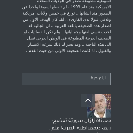
اسبوعية مطبوعة تصدر في الولايات المتحده
الامريكية منذ عام 1993 ، لم ‏تنقطع اسبوعا واحدا عن
الصدور منذ انشائها .. توزع في خمس ولايات امريكية
‏وتلاقي قبولا لدى القارىء ..‏ لقد كان الهدف الاول من
اصدار هذه الصحيفة باللغة العربية .. ان الجالية قد
اخذت ‏تنسى لغتها وجمالياتها .. ولم تكن الفضائيات او
الصحف العربية المطبوعة في الوطن ‏العربي تصل
الى هذه الناحية .. وقد يسر لنا ذلك سرعة الانتشار
والقبول . اذ كانت ‏الصحيفة الاولى من حيث القدم . ‏
اراء حرة
معاناة زلزال سوريّة تفضح:
زيف ديمقراطية الغرب! قلم :