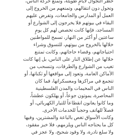
حظر التجوال لأيامٍ طويلة، وتمنع حركة الناس،
وتحول دون انتقالهم، وتمنعهم من الخروج إلى
العمل أو المدارس والجامعات، وتفرض عليهم
البقاء في بيوتهم فلا يخرجون إلى الشوارع أو
المساجد، فإنها كانت تخصص لهم كل يومٍ
ساعتين أو أكثر من النهار، تسمح للمواطنين
خلالها بالخروج من بيوتهم، للتسوق وشراء
احتياجاتهم، وقضاء حاجاتهم، وكانت تمتنع
خلالها عن إطلاق النار على الناس، بل إنها كانت
تغيب من الشوارع والطرقات، وتنسحب من
الأماكن العامة، وتعود إلى مواقعها أو ثكناتها، أو
تتجمع في مراكزها ومعسكراتها، فما كان
الناس في المخيمات والمدن الفلسطينية
المحاصرة، يموتون جوعاً، أو يهلكون عطشاً،
وما كانوا يعانون انقطاعاً للتيار الكهربائي، أو
فصلاً للهاتف وحجباً للخدمات الأخرى.
وكانت الأسواق تغص بالباعة والمشترين، وفيها
كل ما يحتاجه الناس ويلزمهم، فلا خبز مفقود،
ولا سلع نادرة، ولا وقود شحيح، ولا عجز في