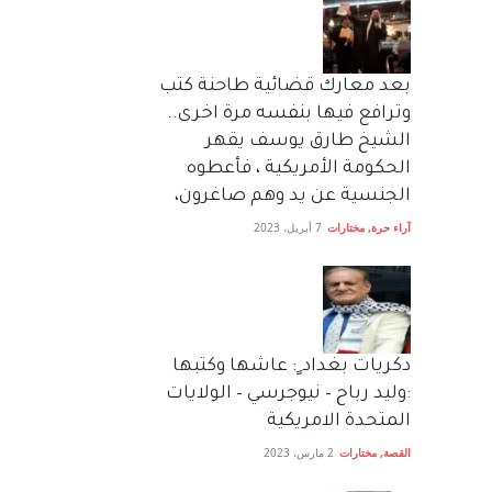
بعد معارك قضائية طاحنة كتب
وترافع فيها بنفسه مرة اخرى..
الشيخ طارق يوسف يقهر
الحكومة الأمريكية ، فأعطوه
الجنسية عن يد وهم صاغرون،
آراء حرة
,
مختارات
7 أبريل، 2023
دكريات بغداد ٍ: عاشها وكتبها
:وليد رباح – نيوجرسي – الولايات
المتحدة الامريكية
القصة
,
مختارات
2 مارس، 2023