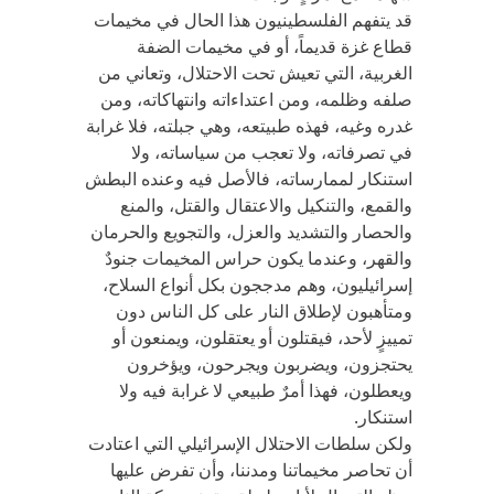
قد يتفهم الفلسطينيون هذا الحال في مخيمات
قطاع غزة قديماً، أو في مخيمات الضفة
الغربية، التي تعيش تحت الاحتلال، وتعاني من
صلفه وظلمه، ومن اعتداءاته وانتهاكاته، ومن
غدره وغيه، فهذه طبيتعه، وهي جبلته، فلا غرابة
في تصرفاته، ولا تعجب من سياساته، ولا
استنكار لممارساته، فالأصل فيه وعنده البطش
والقمع، والتنكيل والاعتقال والقتل، والمنع
والحصار والتشديد والعزل، والتجويع والحرمان
والقهر، وعندما يكون حراس المخيمات جنودٌ
إسرائيليون، وهم مدججون بكل أنواع السلاح،
ومتأهبون لإطلاق النار على كل الناس دون
تمييزٍ لأحد، فيقتلون أو يعتقلون، ويمنعون أو
يحتجزون، ويضربون ويجرحون، ويؤخرون
ويعطلون، فهذا أمرٌ طبيعي لا غرابة فيه ولا
استنكار.
ولكن سلطات الاحتلال الإسرائيلي التي اعتادت
أن تحاصر مخيماتنا ومدننا، وأن تفرض عليها