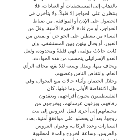
بالذهاب إلى المستشفيات أو العيادات، فلا
ينتظرن على الحواجز إلا قليلاً، ولا يتأخرن في
الحصول على الإذن أو الموافقة، من ضباط
الحواجز، أو من قادة الأجهزة الأمنية، وقلَ من
النساء من يتعطلن على الحواجز، أو يمنعن من
العبور، أو يحال بينهن وبين المستشفى، وإن
كانت حالاتٌ مؤلمة، فهي قليلةٌ ومحدودة، ولعل
العدو الإسرائيلي يتحسب من هذه الحوادث،
ويخاف منها، ويبذل وسعه لئلا تقع، مخافة الرأي
العام، وانتفاض الناس وغضبهم.
وخلال الحصار، وأثناء حالات منع التجوال، وفي
ظل الانتفاضة الأولى وما قبلها، كان
الفلسطينيون يحيون أفراحهم، ويعقدون
زفافهم، ويزفون عرسانهم، ويخرجون من
مخيماتهم إلى أخرى لنقل العروس إلى بيت
زوجها، بعد أن يحصلوا على موافقةٍ أمنية، بعدد
السيارات وعدد الركاب، وعنوان العروس
والعريس، وساعة الخروج والمدة المطلوبة