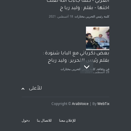
العربي - كلما جاءت امة لعنت
آراء حرة
,
مختارات
7 أبريل، 2023
اختها - بقلم : وليد ربا ح
كلمة رئيس التحرير
,
مختارات
18 أغسطس، 2021
بعض ذكرياتي مع البابا شنودة :
بقلم رئيس التحرير : وليد رباح
فن وثقافة
,
كلمة رئيس التحرير
,
مختارات
28 أغسطس، 2021
للأعلى
Copyright ©
ArabVoice
| By
WebTix
افتتاحية صوت العروبة : شهادة
خلو من الارهاب - بقلم : وليد
للإعلان معنا
للاتصال بنا
دخول
رباح