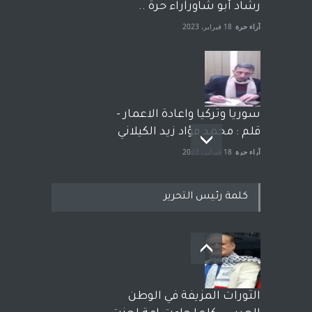
رشاد أبو شاورآراء حرة ..
آراء حرة
18 فبراير، 2023
سوريا وتركيا واعادة الاعمار -
قلم : محمد فؤاد زيد الكيلاني
آراء حرة
18 فبراير، 2023
كلمة رئيس التحرير
بعد معارك قضائية طاحنة كتب
وترافع فيها بنفسه مرة اخرى..
الشيخ طارق يوسف يقهر
الحكومة الأمريكية ، فأعطوه
الثورات المزيفة في الوطن
الجنسية عن يد وهم صاغرون،