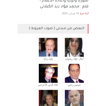
سوريا وتركيا واعادة الاعمار –
قلم : محمد فؤاد زيد الكيلاني
آراء حرة
18 فبراير، 2023
البعض من مبدعي ( صوت العروبة )
آمال عوّاد رضوان
وليد رباح
جيمس زغبي
علاء الدين الأعرجي