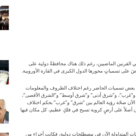
 في القرنين الماضيين، رغم ذلك هناك محافظةٌ دولية على
أرضَ على تسمياتٍ محورها الدول الكبرى في القارة الأوروبية.
في بعض تسميات الحاضر رغم اختلاف الظروف والمعلومات
ق” و”غرب”، و”شرق أدنى” و”شرق أوسط” و”الشرق الأقصى”،
 الآن صحّة رؤية العالم بين “شرق” و”غرب” بحكم اختلاف
ن أصلاً على أرضٍ كروية تسبح في فلكٍ عظيم، كل مكان فيها
سميات المتداولة الآن في مصطلحاتٍ دولية، فكانت أجزاء من