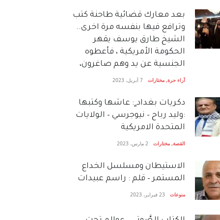
بعد معارك قضائية طاحنة كتب
وترافع فيها بنفسه مرة اخرى..
الشيخ طارق يوسف يقهر
الحكومة الأمريكية ، فأعطوه
الجنسية عن يد وهم صاغرون،
آراء حرة
,
مختارات
7 أبريل، 2023
دكريات بغداد ٍ: عاشها وكتبها
:وليد رباح – نيوجرسي – الولايات
المتحدة الامريكية
القصة
,
مختارات
2 مارس، 2023
الاستيطان ومسلسل الخداع
المستمر – قلم : راسم عبيدات
منوعات
23 فبراير، 2023