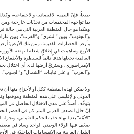
طبعاً، فإنّ التنمية الاقتصادية والاجتماعية، وك
بما تواجهه المجتمعات من تحدّيات خارجية ومن 
وهكذا هو حال المنطقة العربية التي هي حالة فر
و”الجنوب”، وبين “الشرق” و”الغرب”، وبين قارات 
وأرض الحضارات القديمة، ومن تلك الأرض: أرض
الأربع وساهمت في إطلاق شعلة النهضة الأوروبي
العالمية تجعلها هدفاً دائماً للسيطرة والأطماع 
الإمبراطوري، وسترتجّ أرضها لدى أي اختلال يح
و”الغرب” أو على تباينات “الشمال” و”الجنوب”.
ولا يمكن لهذه المنطقة ككل أو لأجزاءٍ منها أن 
الدولي والإقليمي على هذه المنطقة وموقعها وثر
يتوقّف أصلاً على مدى الاختلال الحاصل في الميزان
إنَّ حال الضعف العربي المتراكم في العصر الحد
“الأمّة” بعد انتهاء حقبة الحكم العثماني، وتجزئة
ضعُف فيها الولاء الوطني الواحد وساد في معظمها
البلدان العربية مع الانقسامات الداخليّة في الأو