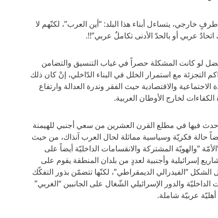
رفٍ خارجي، يتساءل أبناء هذا البلد: “أين العرب”، لكنّهم لا
اتحادٌ عربي أو بالحدّ الأدنى تكاملٌ عربي”!!.
ً أفضل لو كانت المشكلة حصراً في غياب التنسيق والتضامن
كم التجزئة مع استمرار الخلل في البناء الدّاخلي، إنْ كان ذلك
لاجتماعية والاقتصادية حيث الفقر وندرة العدالة وارتفاع
الكفاءات لخارج الأوطان العربية.
ا حدث فيها في مطلع القرن العشرين من سعي أجنبي للهيمنة
يضاً حالة فكريّة وسياسية مماثلة لحال العرب آنذاك، من حيث
مّة “والهويّة المشتركة والانقسامات الداخليّة أيضاً على
اريع إسرائيلية وأجنبية لعددٍ من بلدان المنطقة يقوم على
 الشكل “الفيدرالي الديمقراطي”، لكنّها تتضمّن بذور التفكّك
لداخليّة والدور الإسرائيلي الشّغال على الجانبين “الغربي”
ليّة عربيّة شاملة.