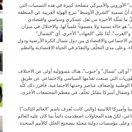
 الأوروبي والأميركي مصلحة كبيرة في هذه التسميات التي
 أنّ تسمية “الشرق الأوسط” تنزع الهويّة العربية عن المنطقة
علا
كلّ ما تمثّله الأخيرة من ثقل عسكري وسياسي واقتصادي
 هو حالة نسبية ولا مضموناً علمياً لها، والاختلال في ميزان
”الغرب”. أمّا على “الجهات” الأخرى، أي “الشمال”
مايز الاجتماعي والاقتصادي بين دول شمال الكرة الأرضية ودول
ء، وعلى مدى التخلّف والتقدّم في الحياة الاقتصادية والنظم
” أو إلى “شمال” و”جنوب”، هناك مسؤولية أولى عن الاختلاف
طوريات التي صنعت تقدّمها السياسي والاجتماعي عن طريق
 الوطنية وإضعاف عناصر وحدتها الاجتماعية، فأفرز ذلك كلّه
با وشمال أميركا مقابل تخلّف في معظم المجتمعات الأخرى.
 وأميركا اللاتينية (والتي كانت تُعرف باسم “العالم الثالث”)
عي، لكنّ هذه المحاولات اصطدمت دائماً بما كان عليه العالم
 وعلى مؤسسات دولية معنيّة بتصحيح الخلل كالأمم المتحدة