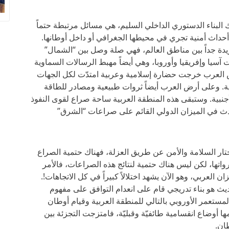
ذلك البناء الدستوري الداخلي السليم، هي مسائل مرتبطة حتماً
أحداث أمنية تجري في محيطها الجغرافي أو داخل أوطانها.
يدة جداً بين مناطق العالم، فهي صلة وصل بين “الشمال”
آسيا وإفريقيا وأوروبا، وهي أيضاً مهبط الرسالات السماوية
 العرب خرجت حضارة إسلامية وعربية امتدّت لكل الجهات
ة. وعلى أرض العرب أيضاً ثروات طبيعية ومصادر للطاقة
الأجنبية. وستبقى هذه المنطقة العربية ساحة صراع لقوى النفوذ
دث في الميزان الدولي القائم على صراعات “الشرق”
تختار السلامة والأمن عن طريق العزلة، فهناك حتمية الصراع
واتها، لكن ليس هناك حتمية لنتائج هذه الصراعات، فالأمر
 العربي، وهو الآن يشهد اختلالاً كبيراً في كل الاتجاهات!.
يث هو بناء تدريجي قام على انعدام التوافق على مفهوم
 المستعمر الأوروبي بالتالي للمنطقة العربية وقيام أوطان
 أوضاع انقسامية طائفيّة وقبليّة، فامتزجت التجزئة بين
طان.