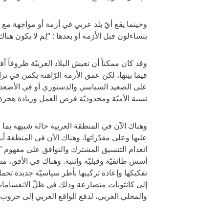
وحينما يقع أيّ بلد عربي في أزمة أو مواجهة مع ط
يتساءلون قبل الأزمة أو بعدها : “لِمَ لا يكون هناك 
وقد كان ممكناً أن تعيش البلاد العربيّة ظروفا
فيما بينها، لكن عمق الأزمة الرّاهنة يكمن في ترا
على الصعيد السياسي والدستوري أو في الأصعدة ا
نسبة الأميّة ومحدوديّة فرص العمل وزيادة هجرة 
وهناك الآن في المنطقة العربية حالة شبيهة بم
عليها وعلى مقدّراتها. وهناك الآن في المنطقة أ
انعدام التنسيق المشترك والتوافق على مفهوم “الأ
أسس طائفيّة وقبليّة وإثنية. وهناك في الأفق، مش
تفكيكها وإعادة تركيبها بأطر سياسيّة جديدة تحمل
إلى كانتونات متصارعة وذلك في ظلّ الانقسامات ا
والمحلي العربي، لدفع الواقع العربي إلى حروب أه