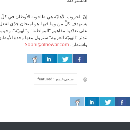
المشتركة!.
إنّ الحروب الأهليّة هي طاحونة الأوطان في كلّ ز
يستهدف كلَّ من وما فيها. هو امتحان جدّي لفعل 
على تعدّدية مفاهيم “المواطنة” و”الهويّة”. وح
تندثر “الهويّة العربية” ستزول معها وحدة
واشنطن.
Sobhi@alhewar.com
صبحي غندور : featured