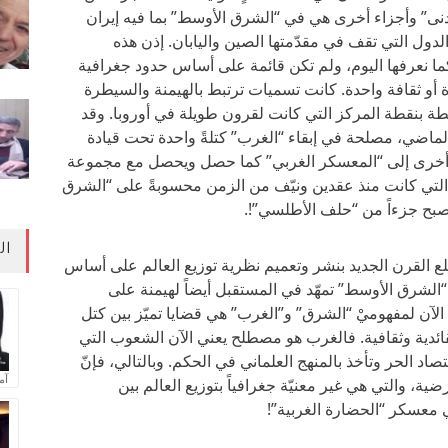
دنى” وأجزاء أخرى هي في “الشرق الأوسط” بما فيه إيران
دول التي تقف في مقدّمتها الصين واليابان. إذن هذه
ما نعرفها اليوم، ولم تكن قائمة على أساس حدود جغرافية
 أو ثقافة واحدة. كانت تسميات ترتبط بالهيمنة والسيطرة
يطة بنقطة المركز التي كانت لقرون طويلة في أوروبا. وقد
الماضي، مصلحة في إبقاء “الغرب” كتلةً واحدة تحت قيادة
 أخرى إلى “المعسكر الغربي” كما حصل ويحصل مع مجموعة
التي كانت منذ عقدين ونيّف من الزمن محسوبةً على “الشرق
 وتصبح جزءاً من “حلف الأطلسي”!.
ال
ع القرن الجديد بنشر وتعميم نظرية توزيع العالم على أساس
لشرق الأوسط” تمهّد في المستقبل أيضاً لهيمنة على
الآن لمفهوميْ “الشرق” و”الغرب” هي قضايا تميّز بين كتل
ية وثقافية. فالغرب هو مصطلح يعني الآن الشعوب التي
صاد الحر وتأخذ بالمنهج العلماني في الحكم. وبالتالي، فإنّ
آم
ية، والتي هي غير معنيّة جغرافياً بتوزيع العالم بين
 معسكر “الحضارة الغربية”!