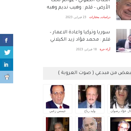
الكتاب الصَّوتي – عوالم تحت
الأرض – قلم : وهيب نديم وهبه
دراسات
,
مختارات
23 فبراير، 2023
سوريا وتركيا واعادة الاعمار –
قلم : محمد فؤاد زيد الكيلاني
آراء حرة
18 فبراير، 2023
بعض من مبدعي ( صوت العروبة )
ال عوّاد رضوان
وليد رباح
جيمس زغبي