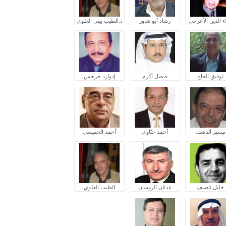
ء الدين الأعرجي
رشاد أبو شاور
د.الطيب بيتي العلوي
توفيق الحاج
فيصل أكرم
إدوارد جرجس
تيسير الناشف
أحمد ختّاوي
أحمد الخميسي
خليل ناصيف
عدنان الروسان
الطيب العلوي