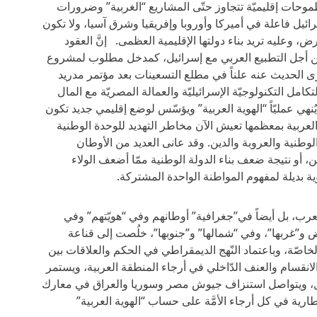
موحات إقليميّة تتجاوز حتّى المشاريع “الغربية” وضرورات
ئيل فاعلة في أميركا وأوروبا وإفريقيا وشرق آسيا، ولا تكون
 وعليه تريد بناء دولتها الإقليمية العظمى. إنَّ العقود
من أجل التطبيع العربي مع إسرائيل، كمدخل مطلوب لمشروع
 الحديث عنه علناً في مطلع التسعينات بعد مؤتمر مدريد
امل التكنولوجيّة الإسرائيليّة والعمالة المصريّة مع المال
ي عمليّاً “الهوية العربية” ويؤسّس لوضع إقليمي جديد تكون
 العربية بمعظمها تعيش الآن مخاطر التهديد للوحدة الوطنية
وطنية والعروبة والدين. وقد عانى العديد من الأوطان
ن، أو نتيجة ضعف بناء الدولة الوطنية ممّا أضعف الولاء
 بديلة لمفهوم المواطنة الواحدة المشتركة.
ب، بل أيضاً في”جغرافية” أوطانهم وفي “هويّتهم” وفي
و”غربها”، وفي “شمالها” و”جنوبها”، خلُصت إلى قناعة
لخاصّة، وباعتماد النّهج الديمقراطي في الحكم والعلاقات بين
لانقسام والعنف الدّاخلي في أرجاء المنطقة العربية، ويستمر
ل، ويتواصل استنزاف جيوش مصر وسوريا والعراق في معارك
شطارية في كل أرجاء الأمَّة على حساب “الهوية العربية”