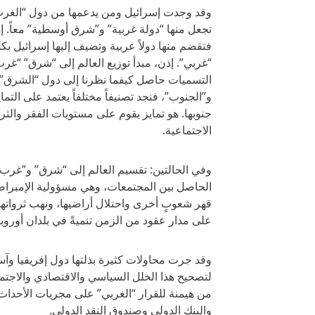
وقد وجدت إسرائيل ومن يدعمها من دول “الغرب”
تجعل منها “دولة غربية” و”شرق أوسطية” معاً. إذ
فتقضم منها دولاً عربية وتضيف إليها إسرائيل ب
“غربي”. إذن، مبدأ توزيع العالم إلى “شرق” “غرب”
التسميات حاصل كيفما نظرنا إلى دول “الشرق” و
و”الجنوب”، فنجد تصنيفاً مختلفاً يعتمد على الت
جنوبها. هو تمايز يقوم على مستويات الفقر والثرا
الاجتماعية.
وفي الحالتين: تقسيم العالم إلى “شرق” و”غرب
الحاصل بين المجتمعات، وهي مسؤولية الإمبرا
قهر شعوبٍ أخرى واحتلال أراضيها، ونهب ثرواتها
على مدار عقود من الزمن تنميةً في بلدان أورو
وقد جرت محاولات كثيرة بذلتها دول إفريقيا وآسيا
لتصحيح هذا الخلل السياسي والاقتصادي والاجتما
من هيمنة للقرار “الغربي” على مجريات الأحداث
والبنك الدولي وصندوق النقد الدولي.