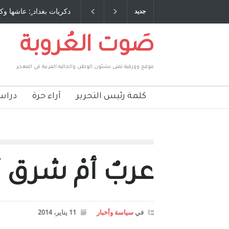
خ
دكريات بغداد ٍ: عاشها وكتبها :وليد رباح – نيوجرسي – الولايات المتحدة
جديد
م
الامريكية
،
صَوت العُروبة
موقع وورقية تعنى بشئون الوطن والجاليه العربية في المهجر
كلمة رئيس التحرير
آراء حرة
دراس
عربٌ أمْ شرق
في
سياسة وأخبار
11 يناير، 2014