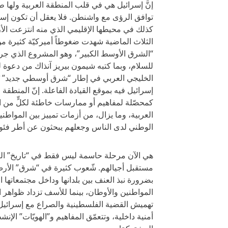
إنَّ إسرائيل هي في قلب المنطقة العربية ولها ط
توافق الرؤى مع واشنطن. فلا يعقل أن تكون إسرا
كذلك في محيطها الإقليمي الذي منه انتزعت الأرض،
الثلاث الماضية شهدت ضغوطاً أميركيّة كثيرة 
“الشرق الأوسط الكبير”، وهو المشروع الذي جرى
للسلام، وبما كتبه شيمون بيريز آنذاك من دعوة لتك
الخليجي العربي في إطار “شرق أوسطي جديد” يُنه
إسرائيل فيه بموقع القيادة الفاعلة. إنّ المنطقة
كمحصّلة لمفاهيم أو ممارسات خاطئة لكلٍّ من ال
العربية، وما يزال، من أزمات تمييز بين المواطني
الوطني لدى الناس وجعلهم يبحثون عن أطر فئوية
هي الآن مرحلة حاسمة ليس فقط في “تاريخ” العر
مستقبل أجيالهم. شّعوب كثيرة في “شرق” الأرض 
بضرورة نبذ العنف بين بلدانها وداخل مجتمعاتها ا
المواطنين والأوطان، بينما للأسف تزداد ظواهر ا
تهميش القضية الفلسطينية والصراع مع إسرائي
أمنية داخلية، وتتعمّق المفاهيم و”الهويّات” الإن