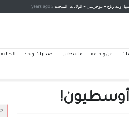
3 years ago
الاستيطان ومسلسل الخداع المستمر - قلم : راسم عبيدات
ات
فن وثقافة
فلسطين
اصدارات ونقد
الجالية 
 أوسطيون!
جد