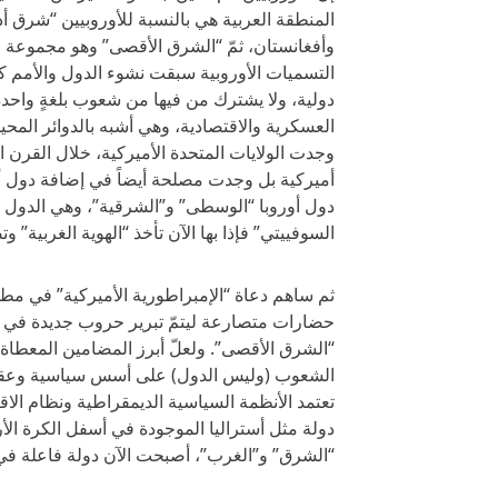
المنطقة العربية هي بالنسبة للأوروبيين “شرق أ
وأفغانستان، ثمّ “الشرق الأقصى” وهو مجموعة ال
التسميات الأوروبية سبقت نشوء الدول والأمم ك
دولية، ولا يشترك من فيها من شعوب بلغةٍ واحدة
العسكرية والاقتصادية، وهي أشبه بالدوائر المح
وجدت الولايات المتحدة الأميركية، خلال القرن 
أميركية بل وجدت مصلحة أيضاً في إضافة دول
دول أوروبا “الوسطى” و”الشرقية”، وهي الدول 
السوفييتي” فإذا بها الآن تأخذ “الهوية الغربية”
ثم ساهم دعاة “الإمبراطورية الأميركية” في مطل
حضارات متصارعة ليتمّ تبرير حروب جديدة في “ا
“الشرق الأقصى”. ولعلّ أبرز المضامين المعطاة 
الشعوب (وليس الدول) على أسس سياسية وعقائد
تعتمد الأنظمة السياسية الديمقراطية ونظام الاقت
دولة مثل أستراليا الموجودة في أسفل الكرة الأرض
“الشرق” و”الغرب”، أصبحت الآن دولة فاعلة في