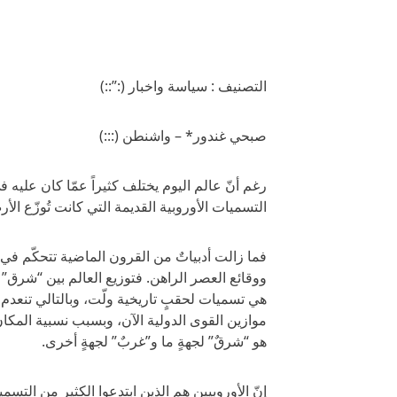
التصنيف : سياسة واخبار (:”::)
صبحي غندور* – واشنطن (:::)
رغم أنّ عالم اليوم يختلف كثيراً عمّا كان عليه
التسميات الأوروبية القديمة التي كانت تُوزّع ال
فما زالت أدبياتٌ من القرون الماضية تتحكّم 
ووقائع العصر الراهن. فتوزيع العالم بين “شر
هي تسميات لحقبٍ تاريخية ولّت، وبالتالي تنعدم
موازين القوى الدولية الآن، وبسبب نسبية المكا
هو “شرقٌ” لجهةٍ ما و”غربٌ” لجهةٍ أخرى.
إنّ الأوروبيين هم الذين ابتدعوا الكثير من الت