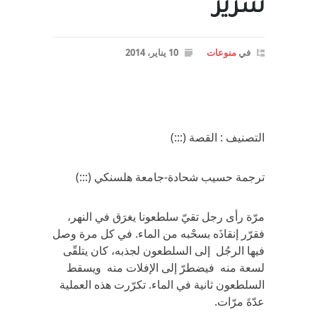
شرير
في
منوعات
10 يناير، 2014
التصنيف : القصة (:::)
ترجمة حسيب شحادة-جامعة هلسنكي (:::)
مرّة رأى رجل تقيّ سلطعونا يغرَق في النهر،
فقرّر إنقاذَه بسحْبه من الماء. في كل مرة وصل
فيها الرجُل إلى السلطعون لجذبه، كان يتلقّى
لسعة منه فيضطرّ إلى الإفلات منه ويسقط
السلطعون ثانية في الماء. تكرّرت هذه العملية
عدّةَ مرّات.