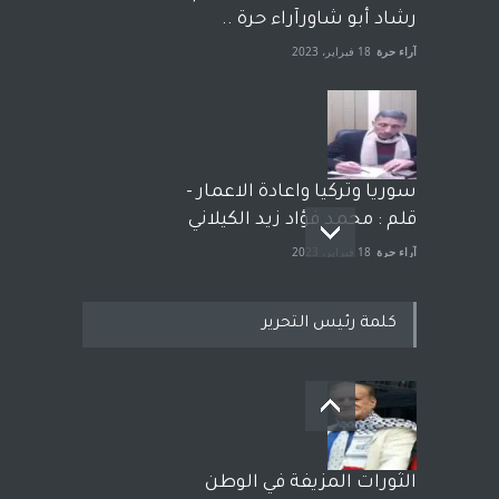
رشاد أبو شاورآراء حرة ..
آراء حرة
18 فبراير، 2023
سوريا وتركيا واعادة الاعمار -
قلم : محمد فؤاد زيد الكيلاني
آراء حرة
18 فبراير، 2023
كلمة رئيس التحرير
بعد معارك قضائية طاحنة كتب
وترافع فيها بنفسه مرة اخرى..
الشيخ طارق يوسف يقهر
الحكومة الأمريكية ، فأعطوه
الثورات المزيفة في الوطن