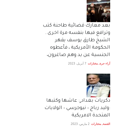
بعد معارك قضائية طاحنة كتب
وترافع فيها بنفسه مرة اخرى..
الشيخ طارق يوسف يقهر
الحكومة الأمريكية ، فأعطوه
الجنسية عن يد وهم صاغرون،
آراء حرة
,
مختارات
7 أبريل، 2023
دكريات بغداد ٍ: عاشها وكتبها
:وليد رباح – نيوجرسي – الولايات
المتحدة الامريكية
القصة
,
مختارات
2 مارس، 2023