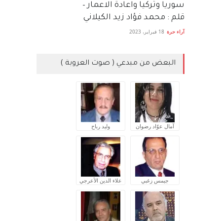
سوريا وتركيا واعادة الاعمار –
قلم : محمد فؤاد زيد الكيلاني
آراء حرة
18 فبراير، 2023
البعض من مبدعي ( صوت العروبة )
آمال عوّاد رضوان
وليد رباح
جيمس زغبي
علاء الدين الأعرجي