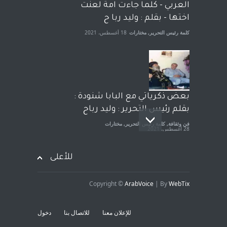
الجنسية عن يد وهم صاغرون،
العربي - كلما جاءت امة لعنت
آراء حرة
,
مختارات
7 أبريل، 2023
اختها - بقلم : وليد ربا ح
كلمة رئيس التحرير
,
مختارات
18 أغسطس، 2021
بعض ذكرياتي مع البابا شنودة :
بقلم رئيس التحرير : وليد رباح
فن وثقافة
,
كلمة رئيس التحرير
,
مختارات
28 أغسطس، 2021
للأعلى
Copyright ©
ArabVoice
| By
WebTix
افتتاحية صوت العروبة : شهادة
خلو من الارهاب - بقلم : وليد
للإعلان معنا
للاتصال بنا
دخول
رباح