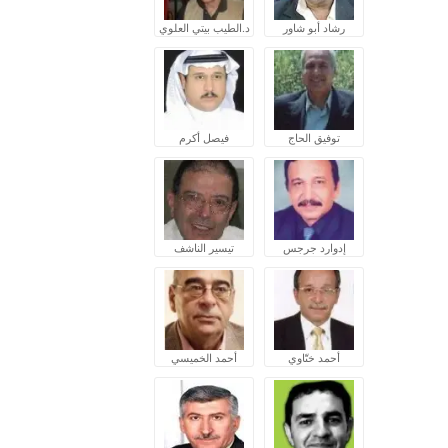
رشاد أبو شاور
د.الطيب بيتي العلوي
توفيق الحاج
فيصل أكرم
إدوارد جرجس
تيسير الناشف
أحمد ختّاوي
أحمد الخميسي