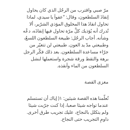
مرّ صبي واقترب من الرجُل الذي كان يحاول
إنقاذَ السلطعون، وقال: “عفواَ يا سيدي، لماذا
تحاول انقاذَ هذا المخلوق المؤذي الشرّير، ألا
تُدرك أنه يُؤذيك كلَّ مرّة تحاول فيها إنقاذَه، دعْه
وشأنه. أجاب الرجُل: طبيعة السلطعون اللسعُ،
وطبيعتي مدّ يد العون. طبيعتي لن تتغيّر من
جرّاء مساعدة السلطعون. بعد ذلك فكّر الرجل
برهة والتقط ورقة شجرة واستعملها لنشل
السلطعون من الماء وأنقذه.
مغزى القصة
تُعلّمنا هذه القصة شيئين: ١( إياك أن تستسلم
عندما تواجه شيئا صعبا، إذا كنت جرّبت شيئا
ولم يتكلل بالنجاح، عليك تجريب طرق أخرى.
داومِ التجريب حتى النجاح.