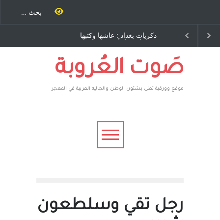
ية طاحنة كتب
دكريات بغداد ٍ: عاشها وكتبها
سه مرة اخرى..
:وليد رباح – نيوجرسي –
رق يوسف يقهر
الولايات المتحدة الامريكية
يكية ، فأعطوه
 وهم صاغرون،
صَوت العُروبة
موقع وورقية تعنى بشئون الوطن والجاليه العربية في المهجر
رجل تقي وسلطعون