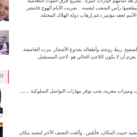
عد أمامهم خيارات كثيرة . نشروا فرق الموت النظامية
ر ليطعموا رأس الشعب لنفسه .ضربت الأيام الهوج فانتشر
أمم لعقد مؤتمر دعم إرهاب دولة الهلاك المختلة.
الصفيح. ربط زوجته وأطفاله بجذوع الأشجار. مرت العاصفة.
بعزم أن لا يكون اللاجئ الحالي هو لاجئ المستقبل.
ال
 وميزات مغرية. يجب توفر مهارات التواصل السلوكية …….
آم
تشيد خبيث المكان، فأبلس . وألقت النصف الآخر لتشيد مكان