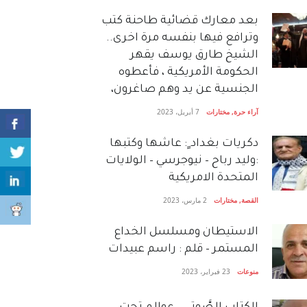
بعد معارك قضائية طاحنة كتب
وترافع فيها بنفسه مرة اخرى..
الشيخ طارق يوسف يقهر
الحكومة الأمريكية ، فأعطوه
الجنسية عن يد وهم صاغرون،
آراء حرة
,
مختارات
7 أبريل، 2023
دكريات بغداد ٍ: عاشها وكتبها
:وليد رباح – نيوجرسي – الولايات
المتحدة الامريكية
القصة
,
مختارات
2 مارس، 2023
الاستيطان ومسلسل الخداع
المستمر – قلم : راسم عبيدات
منوعات
23 فبراير، 2023