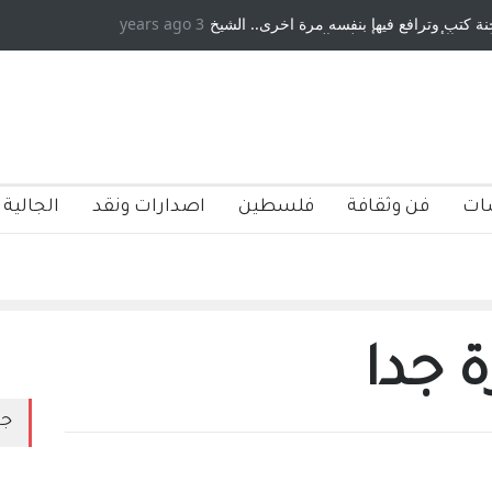
 كتب وترافع فيها بنفسه مرة اخرى.. الشيخ
3 years ago
دكريات بغداد ٍ: عاشها وكتبها :و
ة الأمريكية ، فأعطوه الجنسية عن يد وهم
صاغرون،
ات
فن وثقافة
فلسطين
اصدارات ونقد
الجالية 
جدا
جد