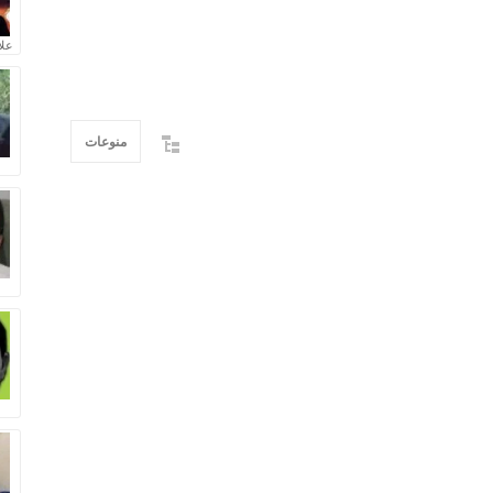
علا
منوعات