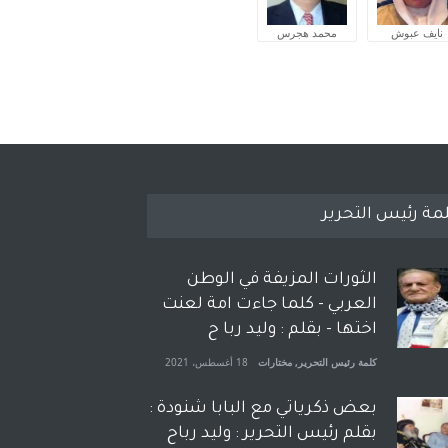
نايف عبوش
محمد هجرس
مة رئيس التحرير
الثورات المزيفة في الوطن
العربي - كلما جاءت امة لعنت
اختها - بقلم : وليد ربا ح
كلمة رئيس التحرير
,
مختارات
18 أغسطس، 2021
بعض ذكرياتي مع البابا شنودة :
بقلم رئيس التحرير : وليد رباح