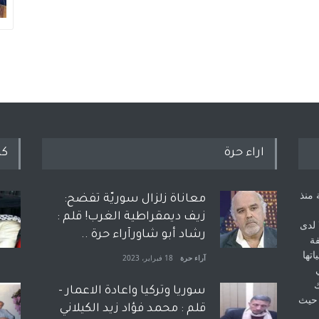
اراء حرة
كل
 منذ
معاناة زلزال سوريّة تفضح:
زيف ديمقراطية الغرب! قلم :
 لدى
رشاد أبو شاورآراء حرة ..
فة
اتها
آراء حرة
18 فبراير، 2023
ك
سوريا وتركيا واعادة الاعمار -
 حيث
قلم : محمد فؤاد زيد الكيلاني