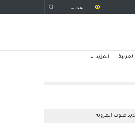
ليد رباح – نيوجرسي – الولايات المتحدة
الامريكية
العربية
المزيد
يد صوت العروبة