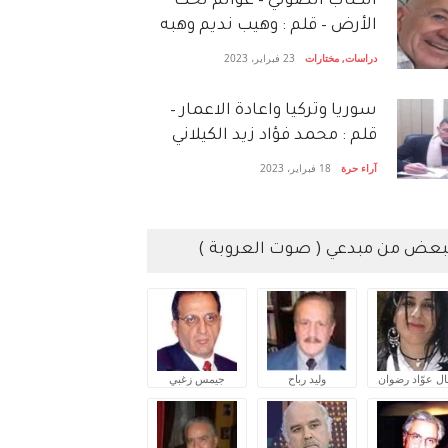
الكتاب الصَّوتي – عوالم تحت
الأرض – قلم : وهيب نديم وهبه
دراسات
,
مختارات
23 فبراير، 2023
سوريا وتركيا واعادة الاعمار –
قلم : محمد فؤاد زيد الكيلاني
آراء حرة
18 فبراير، 2023
بعض من مبدعي ( صوت العروبة )
ال عوّاد رضوان
وليد رباح
جيمس زغبي