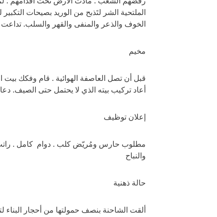
رفضهم الشعب . مادت الأرض تحت أقدامهم . لم ي
الملتحية الشر لتَذبح من الوريد بصيحات التكبي
الخوف والذعر والمنفى والقهر والسلب. تداعت ال
مخيم
قبل أن تصل العاصفة الهوائية . قام وفكك بيت 
أعاد تركيب بيته الذي لا يحتمل حتى الصيف. دعا 
إعلان توظيف
مطلوب حارس ومُريّض كلب . دوام كامل . راتب
والنباح
حالة ذهنية
ألقت الشاحنة بنصف حمولتها من أحجار البناء ل