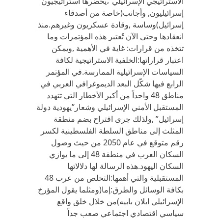
الاستراتيجي الإسرائيلي”،يحضرها استراتيجيون
إسرائيليون, وأجانب(خاصة من أصدقاء
إسرائيل)وساسة ,وقادة عسكريون وغيرهم.منذ
انعقادها وحتى الآن تُعتبر هذه المؤتمرات وما
تتخذه من قرارات: غاية في الأهمية ,ويمكن
اعتبار قراراتها:الخلفية الاستراتيجية لكافة
السياسات الإسرائيلية الممارسة.في المؤتمر
الرابع فيها شكّل البعد الديموغرافي العربي في
مناطق 48 واحداً من أكبر الأخطار التي تتهدد
المستقبل الأمني الإسرائيلي وشعار”يهودية دولة
إسرائيل” ,ولذلك جرى اقتراح بضم منطقة
المثلث إلى مناطق السلطة الفلسطينية لكسر
رقم متوقع في عام 2050 من حيث وصول
السكان العرب في منطقة 48 إلى ما يوازي
السكان اليهود.هذه الرسالة لها دلالاتها
المستقبلية والتي أهمها:التخلص من عرب 48
بكافة الوسائل والطرق:إما(ومثلما يقول المؤرخ
الإسرائيلي ايلان بابيه)من خلال خلق واقع
سياسي اقتصادي اجتماعي صعب جداً