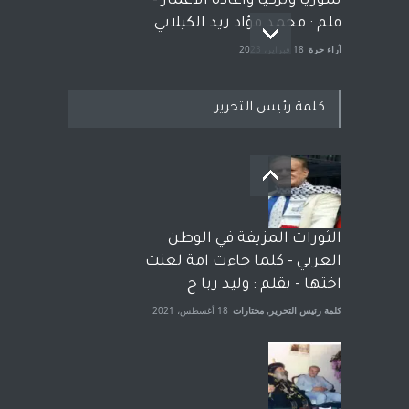
سوريا وتركيا واعادة الاعمار -
قلم : محمد فؤاد زيد الكيلاني
آراء حرة
18 فبراير، 2023
كلمة رئيس التحرير
بعد معارك قضائية طاحنة كتب
وترافع فيها بنفسه مرة اخرى..
الشيخ طارق يوسف يقهر
الحكومة الأمريكية ، فأعطوه
الثورات المزيفة في الوطن
الجنسية عن يد وهم صاغرون،
العربي - كلما جاءت امة لعنت
آراء حرة
,
مختارات
7 أبريل، 2023
اختها - بقلم : وليد ربا ح
كلمة رئيس التحرير
,
مختارات
18 أغسطس، 2021