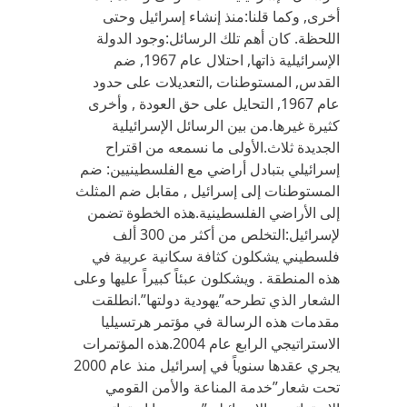
أخرى, وكما قلنا:منذ إنشاء إسرائيل وحتى
اللحظة. كان أهم تلك الرسائل:وجود الدولة
الإسرائيلية ذاتها, احتلال عام 1967, ضم
القدس, المستوطنات ,التعديلات على حدود
عام 1967, التحايل على حق العودة , وأخرى
كثيرة غيرها.من بين الرسائل الإسرائيلية
الجديدة ثلاث.الأولى ما نسمعه من اقتراح
إسرائيلي بتبادل أراضي مع الفلسطينيين: ضم
المستوطنات إلى إسرائيل , مقابل ضم المثلث
إلى الأراضي الفلسطينية.هذه الخطوة تضمن
لإسرائيل:التخلص من أكثر من 300 ألف
فلسطيني يشكلون كثافة سكانية عربية في
هذه المنطقة . ويشكلون عبئاً كبيراً عليها وعلى
الشعار الذي تطرحه”يهودية دولتها”.انطلقت
مقدمات هذه الرسالة في مؤتمر هرتسيليا
الاستراتيجي الرابع عام 2004.هذه المؤتمرات
يجري عقدها سنوياً في إسرائيل منذ عام 2000
تحت شعار”خدمة المناعة والأمن القومي