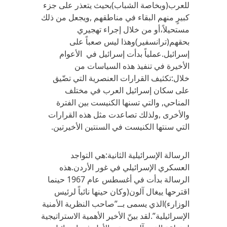
للعرب(وبخاصة الشباب)بحيث يتعذر على جزء
كبيرٍ منهم البقاء في مناطقهم ,ويجعل من ذلك
مستحيلاً،أو من خلال إجراء تهجيري
بحقهم(ترانسفير)وهذا ليس صعباً على
إسرائيل.عملياً بدأت إسرائيل في الأعوام
الأخيرة في تنفيذ هذه السياسات من
خلال:تكثيف القرارات العنصرية التي تضّيق
على سكان إسرائيل العرب في مختلف
المناحي, والتي تسنها الكنيست بين الفترة
والأخرى ,ولذلك تصاعدت مثل هذه القرارات
التي سنتها الكنيست في السنتين الأخيرتين.
الرسالة الإسرائيلية الثانية:هي التواجد
العسكري الإسرائيلي في غور الأردن.هذه
الرسالة بدأت في أغسطس عام 1967 حينما
اقترحها ييغال آلون(وكان حينها نائباً لرئيس
الوزارء)الذي يسمى بــ”صاحب النظرية الأمنية
الإسرائيلية”.لقد بينّ الأخير الأهمية الاستراتيجية