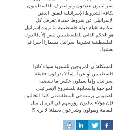
إسرائيليون عديدون.ولو اعترف الفلسطينيون
بكافة الشروط الإسرائيلية لتفتق الذهن
الإسرائيلي عن شروط جديدة ,تعرقل كل
إمكانية لقيام دولة فلسطينية ما تريده إسرائيل
هو الحكم الذاتي للفلسطينيين ليس إلاّ ,فالدولة
الفلسطينية تعتبرها اسرائيل مسمارا أخيرا في
نعشها .
المشكلة:أن المروجين للتسوية سواء كانوا
فلسطينيين أو عرباً , إماّ لا يدركون حقيقة
إسرائيل, وإماّ يعملون عكس ما تقتضيه
المواجهة والمجابهة للمشروع الإسرائيلي
الصهيوني برمته في المنطقة،في كلتا الحالتين
فإن هؤلاء يدفنون رؤوسهم في الرمال مثل
النعامة ويقولون ويتذرعون بجملة: لا نرى؟!.