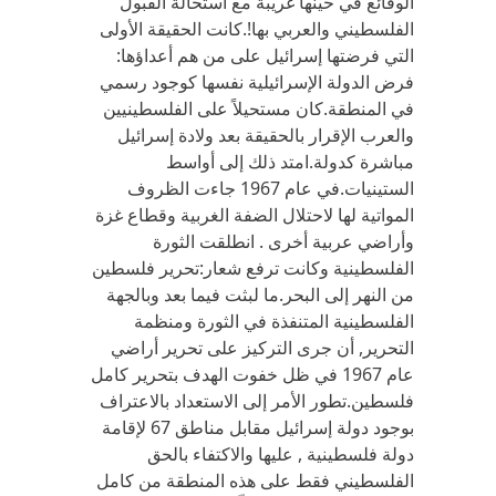
الوقائع في حينها غريبة مع استحالة القبول
الفلسطيني والعربي بها!.كانت الحقيقة الأولى
التي فرضتها إسرائيل على من هم أعداؤها:
فرض الدولة الإسرائيلية نفسها كوجود رسمي
في المنطقة.كان مستحيلاً على الفلسطينيين
والعرب الإقرار بالحقيقة بعد ولادة إسرائيل
مباشرة كدولة.امتد ذلك إلى أواسط
الستينيات.في عام 1967 جاءت الظروف
المواتية لها لاحتلال الضفة الغربية وقطاع غزة
وأراضي عربية أخرى . انطلقت الثورة
الفلسطينية وكانت ترفع شعار:تحرير فلسطين
من النهر إلى البحر.ما لبثت فيما بعد وبالجهة
الفلسطينية المتنفذة في الثورة ومنظمة
التحرير, أن جرى التركيز على تحرير أراضي
عام 1967 في ظل خفوت الهدف بتحرير كامل
فلسطين.تطور الأمر إلى الاستعداد بالاعتراف
بوجود دولة إسرائيل مقابل مناطق 67 لإقامة
دولة فلسطينية , عليها والاكتفاء بالحق
الفلسطيني فقط على هذه المنطقة من كامل