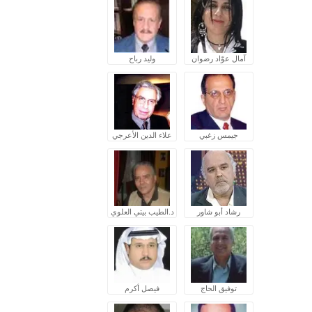
آمال عوّاد رضوان
وليد رباح
جيمس زغبي
علاء الدين الأعرجي
رشاد أبو شاور
د.الطيب بيتي العلوي
توفيق الحاج
فيصل أكرم