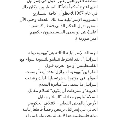
لمنطقة الغور.آلون يعتبر الأول في إسرائيل
الذي اقترح”حكماً ذاتياً”للفلسطينيين وكان ذلك
في عام 1967.لاحظو أن كافة المشاريع
التسووية الإسرائيلية منذ تلك اللحظة وحتى الآن
تتمحور حول الحكم الذاتي فقط , كسقف
أعلى(حتى لو سمى الفلسطينيون حكمهم
امبراطورية!).
الرسالة الإسرائيلية الثالثة هي”يهودية دولة
إسرائيل” . لقد اشترط نتنياهو للتسوية سواء مع
الفلسطينيين أو مع العرب قبول
الطرفين”ليهودية إسرائيل”.هذه أيضاً رسمت
أصولها في مؤتمرات هرتسيليا .لذلك رفضت
إسرائيل ما يسمى بــ”مبادرة السلام
العربية”واشترطت أن يكون”السلام مقابل
السلام”وليس معادلة “السلام مقابل
الأرض”.بالمعنى الفعلي : الائتلاف الحكومي
الحالي في إسرائيل يرفض رفضاً قاطعاً إقامة
دولة فلسطينية.هذا لا نقوله نحن وإنما وزراء