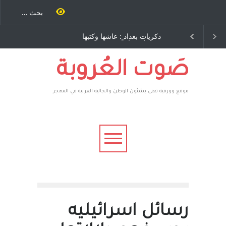
نة كتب
دكريات بغداد ٍ: عاشها وكتبها
الاستيطان ومسلسل الخداع
اخرى..
:وليد رباح – نيوجرسي –
المستمر - قلم : راسم عبيدات
 يقهر
الولايات المتحدة الامريكية
فأعطوه
اغرون،
صَوت العُروبة
موقع وورقية تعنى بشئون الوطن والجاليه العربية في المهجر
رسائل اسرائيليه