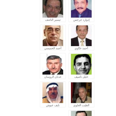
إدوارد جرجس
تيسير الناشف
أحمد ختّاوي
أحمد الخميسي
خليل ناصيف
عدنان الروسان
الطيب العلوي
نايف عبوش