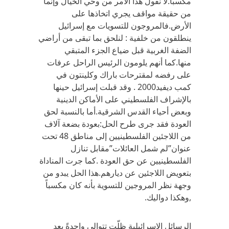
مكسباً.لا نقول هذا الأمر من وحي الخيال وإنما
من حقيقة مواقف يجري اتخاذها على
الأرض.فالمروجون للتسويات مع إسرائيل
ينطلقون من خلفية : لنلحق بما تبقى من أراضي
الضفة الغربية قبل ضياع الجزء المتبقي
منها.كما أنهم يلومون الرئيس الراحل عرفات
على رفضه لمقترحات باراك وكلينتون في
كمب ديفيد2000 . وقد قبلت إسرائيل حينها
بالإشراف الفلسطيني على الأماكن الدينية
وبعض أحياء القدس الشرقية.أما بالنسبة لحق
العودة فقد جرى طرح الحل:بعودة بضعة آلاف
من اللاجئين الفلسطينيين إلى مناطق 48 تحت
عنوان”لم شمل العائلات”مقابل تنازل
الفلسطينيين عن حق العودة .كما جرت المناداة
بتعويض اللاجئين عن ديارهم.هذا الحل يبدو من
وجهة نظر المروجين للتسوية بأنه كان مكسباً
,وهكذا دواليك.
الرسائل الإسرائيلية ظلّت تتوالى واحدةً بعد