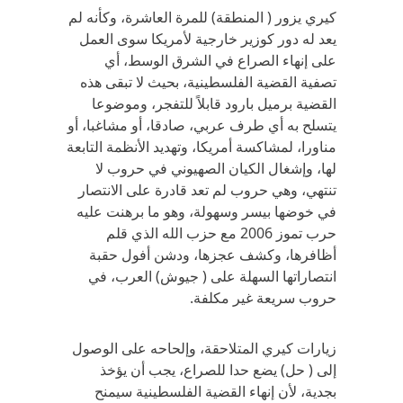
كيري يزور ( المنطقة) للمرة العاشرة، وكأنه لم
يعد له دور كوزير خارجية لأمريكا سوى العمل
على إنهاء الصراع في الشرق الوسط، أي
تصفية القضية الفلسطينية، بحيث لا تبقى هذه
القضية برميل بارود قابلاً للتفجر، وموضوعا
يتسلح به أي طرف عربي، صادقا، أو مشاغبا، أو
مناورا، لمشاكسة أمريكا، وتهديد الأنظمة التابعة
لها، وإشغال الكيان الصهيوني في حروب لا
تنتهي، وهي حروب لم تعد قادرة على الانتصار
في خوضها بيسر وسهولة، وهو ما برهنت عليه
حرب تموز 2006 مع حزب الله الذي قلم
أظافرها، وكشف عجزها، ودشن أفول حقبة
انتصاراتها السهلة على ( جيوش) العرب، في
حروب سريعة غير مكلفة.
زيارات كيري المتلاحقة، وإلحاحه على الوصول
إلى ( حل) يضع حدا للصراع، يجب أن يؤخذ
بجدية، لأن إنهاء القضية الفلسطينية سيمنح