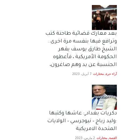
بعد معارك قضائية طاحنة كتب
وترافع فيها بنفسه مرة اخرى..
الشيخ طارق يوسف يقهر
الحكومة الأمريكية ، فأعطوه
الجنسية عن يد وهم صاغرون،
آراء حرة
,
مختارات
7 أبريل، 2023
دكريات بغداد ٍ: عاشها وكتبها
:وليد رباح – نيوجرسي – الولايات
المتحدة الامريكية
القصة
,
مختارات
2 مارس، 2023