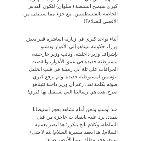
كيري سيمنح السلطة ( سلوان) لتكون القدس
الخاصة بالفلسطينيين، مع جزء مما سيتبقى من
الأقصى للصلاة؟!
أثناء تواجد كيري في زيارته العاشرة قفز بعض
وزراء حكومة نتيناهو إلى الأغوار ودشنوا
بإشراف وزير داخليته، ونائب وزير خارجيته،
مستوطنة جديدة في عمق الأغوار، وانقضت
الجرافات على تلة أبي رميلة في قلب الخليل
لتؤسس لمستوطنة جديدة..ولم يرفع كيري
صوته بكلمة نقد، رغم أن وزير داخلة نتيناهو
صرح: هذه هي رسالتنا التي نستقبل بها كيري!
منذ أوسلو ونحن أمام نشاهد بعجز استيطانا
يتمدد، يرد عليه بانتقادات عاجزة من قبل
السلطة، وكلام بائخ يتكرر: هذا يضر بعملية
السلام!..هذا يعقد مسيرة السلام!..ثم لا شيء
سوى عجز مطلق بينما الأرض تضيع!