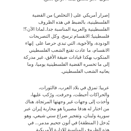
إصرار أمريكي على ( التخلص) من القضية
الفلسطينية، بالضبط في هذه الظروف
الفلسطينية والعربية المناسبة جدا..لماذا الآن؟!
فلسطينيا: الانقسام ترسخ، وكل التصريحات
الودودة، والأخوية، التي تبدي حرصا على إنهاء
الانقسام، ما عادت تقنع الشعب الفلسطيني
المنكوب بهكذا قيادات ضيقة الأفق، غير مدركة
إلى ما تخسره القضية الفلسطينية يوميا، وما
يعانيه الشعب الفلسطيني.
عربيا: تمزق في بلاد العرب، فالثورات،
والحراكات أحبطت، وحرفت، ورُكب عليها،
وأخذت إلى وجهات غير وجهتها المرتجاة. هناك
من اختار له هدفا مصيريا هو محاربة إيران عبر
سورية ولبنان، وتفجير صراع سني شيعي، وهو
يُدخل ( المنطقة) في أتون جحيم مدمر… في
هذه الظروف المناسبة للإدارة الأمريكية