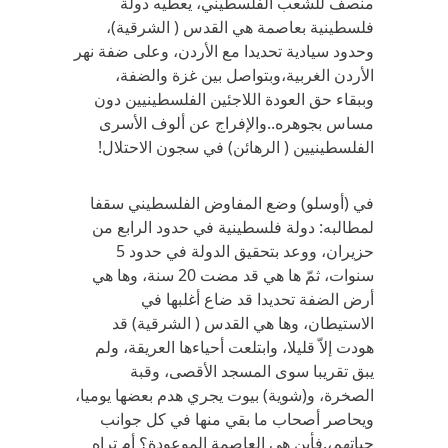
منصف للشعب الفلسطيني، يعطيه دولة
فلسطينية بعاصمة هي القدس ( الشرقية)،
وحدود سيادية تحديدا مع الأردن، وعلى ضفة نهر
الأردن الغربية،وبتواصل بين غزة والضفة،
وببقاء حق العودة اللاجئين الفلسطينيين دون
مساس بجوهره..والإفراج عن ألوف الأسرى
الفلسطينيين ( الرهائن) في سجون الاحتلال!
في (أوسلو) وضع المفاوض الفلسطيني سقفا
لمطالبه: دولة فلسطينية في حدود الرابع من
حزيران، ووعد بتحقيق الدولة في حدود 5
سنوات، ثمّ ها هي قد مضت 20 سنة، وها هي
أرض الضفة تحديدا قد ضاع أغلبها في
الاستيطان، وها هي القدس ( الشرقية) قد
هودت إلاّ قليلا، وابتلعت أحياءها العريقة، ولم
يبق تقريبا سوى المسجد الأقصى، وقبة
الصخرة، و(شوية) بيوت يجري هدم بعضها يوميا،
ويحاصر أصحاب ما بقي منها في كل جوانب
حياتهم،.فأين هي العاصمة الموعودة؟ أم تراه