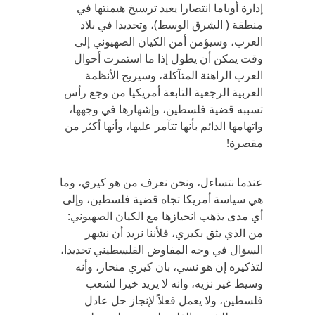
إدارة أوباما انتصارا يعيد ترسيخ هيمنتها في
منطقة ( الشرق الوسط)، وتحديدا في بلاد
العرب، وسيؤمن أمن الكيان الصهيوني إلى
وقت يمكن أن يطول إذا ما استمرت أحوال
العرب الراهنة المتآكلة، وسيريح الأنظمة
العربية الرجعية التابعة أمريكيا من وجع رأس
تسببه قضية فلسطين، وإشهارها في وجهها،
واتهامها الدائم بأنها تتآمر عليها، وأنها أكثر من
مقصرة!
عندما نتساءل، ونحن نعرف من هو كيري، وما
هي سياسة أمريكا تجاه قضية فلسطين، وإلى
أي مدى يذهب انحيازها مع الكيان الصهيوني:
من الذي يثق بكيري، فلأننا نريد أن نشهر
السؤال في وجه المفاوض الفلسطيني تحديدا،
لتذكيره إن هو نسي، بان كيري منحاز، وأنه
وسيط غير نزيه، وانه لا يريد خيرا لشعب
فلسطين، ولا يعمل فعلاً لإنجاز حل عادل