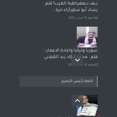
زيف ديمقراطية الغرب! قلم :
رشاد أبو شاورآراء حرة ..
آراء حرة
18 فبراير، 2023
سوريا وتركيا واعادة الاعمار -
قلم : محمد فؤاد زيد الكيلاني
آراء حرة
18 فبراير، 2023
كلمة رئيس التحرير
بعد معارك قضائية طاحنة كتب
وترافع فيها بنفسه مرة اخرى..
الشيخ طارق يوسف يقهر