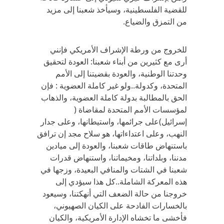
للقضية الفلسطينية، وسيأخذ شعبنا إلى مزيد
من التمزق والضياع.
للخروج من ورطة الإشراف الأمريكي فإنني
أرى مع كثيرين من أبناء شعبنا: العودة لتحقيق
وحدتنا الوطنية، والعودة بقضيتنا إلى الأمم
المتحدة، وكدولة..ولو غير كاملة العضوية : فإن
الحق بالمطالبة بدولة كاملة العضوية، والذهاب
لمؤسسات الأمم المتحدة لمقاضاة (
إسرائيل)على جرائمها، واستيطانها، وعلى جدار
النهب، وعلى اعتداءاتها، هو سلاح مجد إن ترافق
باستنهاض طاقات شعبنا، والعودة إلى ميادين
مدننا، وبلداتنا، ومخيماتنا، واستنهاض قدرات
شعبنا في الشتات والمنافي البعيدة، وزجها في
هذه المعركة الشاملة..كل هذا سيؤدي إلى
خروجنا من حالة الضعف التي أنهكتنا، وسيعود
بالخسارات الفادحة على الكيان الصهيوني،
فأخشى ما تخشاه الإدارة الأمريكية، والكيان