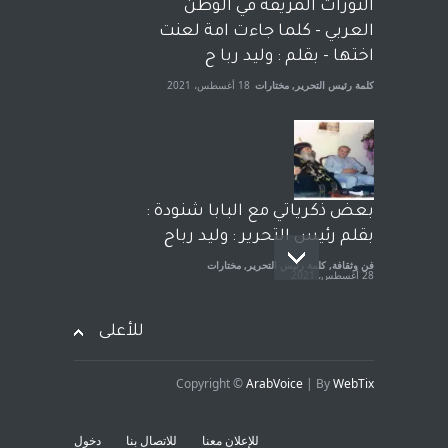
الحكومة الأمريكية ، فأعطوه
الثورات المزيفة في الوطن
الجنسية عن يد وهم صاغرون،
العربي - كلما جاءت امة لعنت
آراء حرة
,
مختارات
7 أبريل، 2023
اختها - بقلم : وليد ربا ح
كلمة رئيس التحرير
,
مختارات
18 أغسطس، 2021
بعض ذكرياتي مع البابا شنودة :
بقلم رئيس التحرير : وليد رباح
فن وثقافة
,
كلمة رئيس التحرير
,
مختارات
28 أغسطس، 2021
للأعلى
Copyright ©
ArabVoice
| By
WebTix
افتتاحية صوت العروبة : شهادة
خلو من الارهاب - بقلم : وليد
للإعلان معنا
للاتصال بنا
دخول