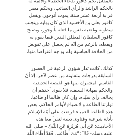
بالمقابل نجم كافور بدعاء الخطباء والأئمة له
بالحكم الراشد والرأي الصائب، ويحكم مصر
قرابة أربعة عشر سنة. يموت أنوجور، ويفعل
كافور بعلي بن الأخشيد الذي كان يهابه ويتجنب
سطوته وغضبه نفس ما فعله بأنوجور، ويصبح
كافور السلطان المطلق اليدين فيما يقوم به
ويفعله، بالرغم من أنّه لم يحصل على تفويض
من الخلافة العباسية ولم يواجه اعتراضا منها.
كذلك، كانت تدار شؤون الرعية في العصور
السابقة بدرجات متفاوتة من عصر لآخر، إلا أنّ
القاسم المشترك بينها هو القبضة الحديدية
والحكم بمهابة السيف، فلا يقوى أحدهم أن
يخالف رأي سيّده، وإن كان ظالما أو طاغيا.
توارثنا الطاعة والانصياع لأوامر الحاكم، بعض
هذه الطاعة العمياء فرضت على أمّة الإسلام
بأدلة شرعية وفتاوى دينية لنقرأ معا هذه
الأحاديث: عَنْ أَبِى هُرَيْرَةَ عَنِ النَّبِىِّ – صلى الله
عليه وسلم- قَالَ: “مَنْ أَطَاعَنِى فَقَدْ أَطَاعَ اللَّهَ