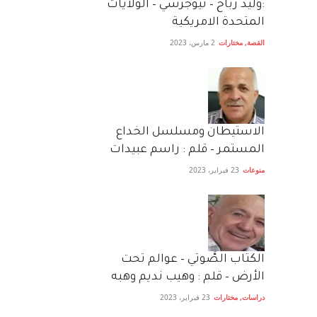
:وليد رباح – نيوجرسي – الولايات
المتحدة الامريكية
القصة
,
مختارات
2 مارس، 2023
الاستيطان ومسلسل الخداع
المستمر – قلم : راسم عبيدات
منوعات
23 فبراير، 2023
الكتاب الصَّوتي – عوالم تحت
الأرض – قلم : وهيب نديم وهبه
دراسات
,
مختارات
23 فبراير، 2023