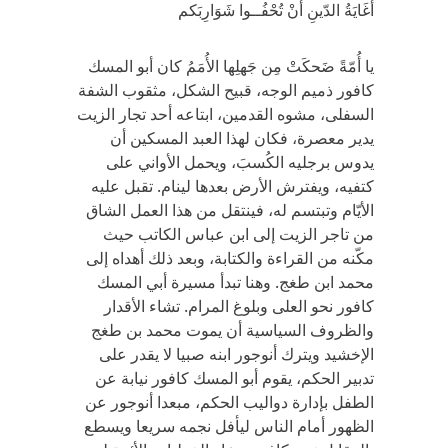
أغَايَةُ الدّينِ أنْ تُحْفُــوا شَوَارِبَكم
يا أُمّةً ضَحكَتْ مِن جَهلِها الأُمَمُ كان أبو المسك
كافور ذميم الوجه، قبيح الشكل، مثقوب الشفة
السفلى، مشوه القدمين، ابتاعه أحد تجار الزيت
يدير معصرة، فكان لهذا العبد المسكين أن
يدوس برجليه الكُسبَ، ويحمل الأواني على
كتفيه، ويفترش الأرض بعدها لينام. تقبل عليه
الأيّام وتبتسم له، فينتقل من هذا العمل الشاق
من تاجر الزيت إلى ابن عباس الكاتب حيث
مكّنه من القراءة والكتابة، وبعد ذلك أهداه إلى
محمد ابن طغج. وهنا تبدأ مسيرة أبي المسك
كافور نحو العلى وبلوغ المرام. تشاء الأقدار
والظروف السياسية أن يموت محمد بن طغج
الإخشيد ويترك أنوجور ابنه صبيا لا يقدر على
تدبير الحكم، يقوم أبو المسك كافور نيابة عن
الطفل بإدارة دواليب الحكم، مبعدا أنوجور عن
الظهور أمام الناس ليأفل نجمه سريعا ويسطع