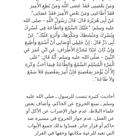
وَمَنْ يَعْصِنِى فَقَدْ عَصَى اللَّهَ وَمَنْ يُطِعِ الأَمِيرَ
فَقَدْ أَطَاعَنِى وَمَنْ يَعْصِ الأَمِيرَ فَقَدْ عَصَانِى”.
عَنْ أَبِى هُرَيْرَةَ قَالَ: قَالَ رَسُولُ اللَّهِ – صلى الله
عليه وسلم: “عَلَيْكَ السَّمْعَ وَالطَّاعَةَ فِي عُسْرِكَ
وَيُسْرِكَ وَمَنْشَطِكَ وَمَكْرَهِكَ وَأَثَرَةٍ عَلَيْكَ”. عَنْ
أَبِى ذَرٍّ قَالَ : إِنَّ خَلِيلِي أَوْصَانِي أَنْ أَسْمَعَ وَأُطِيعَ
وَإِنْ كَانَ عَبْدًا مُجَدَّعَ الأَطْرَافِ. عَنِ ابْنِ عُمَرَ عَنِ
النَّبِيّ – صلّى الله عليه وسلم- أَنَّهُ قَال: “عَلَى
الْمَرْءِ الْمُسْلِمِ السَّمْعُ وَالطَّاعَةُ فِيمَا أَحَبَّ وَكَرِهَ
إِلاَّ أَنْ يُؤْمَرَ بِمَعْصِيَةٍ فَإِنْ أُمِرَ بِمَعْصِيَةٍ فَلاَ سَمْعَ
وَلاَ طَاعَةَ”.
أحاديث كثيرة تنسب للرسول ـ صلى الله عليه
وسلم ـ تمنع الخروج عن الحاكم، وأضاف بعض
علماء البلاط، عدم جواز الإضراب عن الأكل أو
عن العمل، عدم جواز الخروج في مسيرة ضد
حاكم أو قرار جائر. فسدّوا بذلك جميع الأبواب
التي تعيد للرعية مكانتها وحقها في القرار