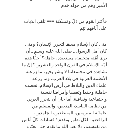
الأمير وهم من حوله خدم
فأكثر القوم من ذلّ ومَسكَنة === تلقى الذباب
على آنافهم يَنِم
متى كان الإسلام معيقا لتحرر الإنسان؟ ومتى
كان أمل الرسول ـ صلى الله عليه وسلم ـ أن
يرى أمّته متخلفة، مستعبدة، جاهلة؟ أحقًّا هذه
أمّة الإسلام في القرن الواحد والعشرين؟ إنّ ما
نشاهده في مجتمعاتنا لا يبشر بخير، ما زرعته
الأنظمة العربية في بلاد العرب، وما زرعه
علماء الدين والبلاط في أرض الإسلام، نحصده
جاهلية وحقدا وتعصبا وأمراضا نفسية
واجتماعية وثقافية. أما حان أن يتحرر العربي
من نظامه الفاسد، المتعفن، والمسلم من
علمائه المتزمتين، المتنطعين، الجامدين،
الرافضين لكل تطور وتقدم؟ فسادات كلّ أناس
من نفوسهم، ولا يغير الله ما بقوم حتى يغيّروا