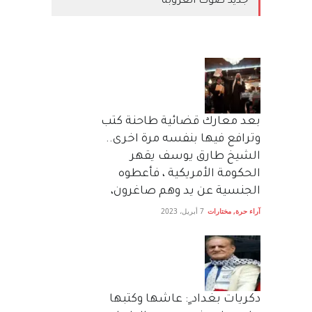
جديد صوت العروبة
بعد معارك قضائية طاحنة كتب
وترافع فيها بنفسه مرة اخرى..
الشيخ طارق يوسف يقهر
الحكومة الأمريكية ، فأعطوه
الجنسية عن يد وهم صاغرون،
آراء حرة
,
مختارات
7 أبريل، 2023
دكريات بغداد ٍ: عاشها وكتبها