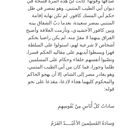
صدقها وقوتها! كانت ليّ هذه المرة فسحة في
ديوان أبي الطيب المتنبي، وهو بمصر في ظل
حكم أبي المسك كافور. لم تكن نهاية إقامة
المتنبي بمصر سعيدة، بعدما دبّ الشقاق بينه
وبين كافور الأخشيدي، وتأزمت العلاقة وأصبح
الفراق بينهما لا مفرّ منه. لم يكن راضيا بحكم
أشخاص لا شرعية لهم، استولوا على السلطة
قهرا وبسطوا أيديهم على مقاليد الحكم قسرا،
ونصّبوا أنفسهم خلفاء وحكام على المسلمين
ظلما وجورا، فما كان من أبي الطيب المتنبي،
وهو يغادر مصر إلى الشام، إلا أن يهجو الحاكم
والمحكوم كليهما هجاء لاذعا، مقذعا على نحو
قوله:
ساداتُ كلّ أُنَاسٍ مِنْ نُفُوسِهِمِ
وَسادَةُ المُسلِمينَ الأعْبُــــدُ القَزَمُ