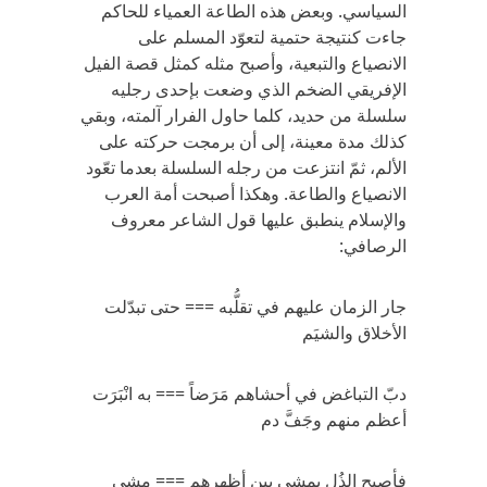
السياسي. وبعض هذه الطاعة العمياء للحاكم
جاءت كنتيجة حتمية لتعوّد المسلم على
الانصياع والتبعية، وأصبح مثله كمثل قصة الفيل
الإفريقي الضخم الذي وضعت بإحدى رجليه
سلسلة من حديد، كلما حاول الفرار آلمته، وبقي
كذلك مدة معينة، إلى أن برمجت حركته على
الألم، ثمّ انتزعت من رجله السلسلة بعدما تعّود
الانصياع والطاعة. وهكذا أصبحت أمة العرب
والإسلام ينطبق عليها قول الشاعر معروف
الرصافي:
جار الزمان عليهم في تقلُّبه === حتى تبدّلت
الأخلاق والشيَم
دبّ التباغض في أحشاهم مَرَضاً === به انْبَرَت
أعظم منهم وجَفَّ دم
فأصبح الذُل يمشي بين أظهرهم === مشي