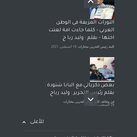
وترافع فيها بنفسه مرة اخرى..
الشيخ طارق يوسف يقهر
الحكومة الأمريكية ، فأعطوه
الثورات المزيفة في الوطن
الجنسية عن يد وهم صاغرون،
العربي - كلما جاءت امة لعنت
آراء حرة
,
مختارات
7 أبريل، 2023
اختها - بقلم : وليد ربا ح
كلمة رئيس التحرير
,
مختارات
18 أغسطس، 2021
بعض ذكرياتي مع البابا شنودة :
بقلم رئيس التحرير : وليد رباح
فن وثقافة
,
كلمة رئيس التحرير
,
مختارات
28 أغسطس، 2021
للأعلى