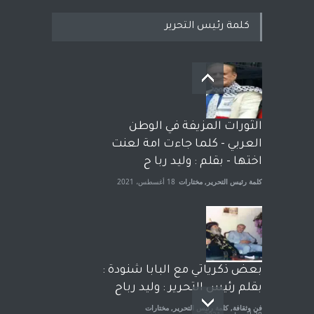
كلمة رئيس التحرير
بعد معارك قضائية طاحنة كتب
وترافع فيها بنفسه مرة اخرى..
الشيخ طارق يوسف يقهر
الحكومة الأمريكية ، فأعطوه
الثورات المزيفة في الوطن
الجنسية عن يد وهم صاغرون،
العربي - كلما جاءت امة لعنت
آراء حرة
,
مختارات
7 أبريل، 2023
اختها - بقلم : وليد ربا ح
كلمة رئيس التحرير
,
مختارات
18 أغسطس، 2021
بعض ذكرياتي مع البابا شنودة :
بقلم رئيس التحرير : وليد رباح
فن وثقافة
,
كلمة رئيس التحرير
,
مختارات