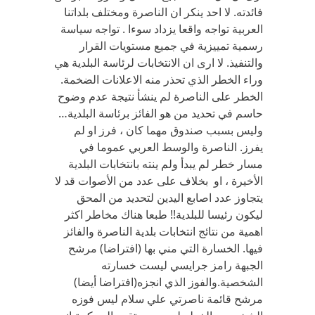
فائدته. لا احد ينكر ان الناصرة ومختلف بلداتنا
العربية تواجه واقعا يزداد سوءا . تواجه سياسة
رسمية تمييزية في جميع مستويات القرار
والتنفيذ. لا ارى ان الانتخابات لرئاسة البلدية هي
وراء الخطر الذي تحذر منه الاعلانات الضخمة.
الخطر على الناصرة لم ينشأ نتيجة عدم وضوح
حاسم في تحديد من هو الفائز برئاسة البلدية…
وليس بسبب صندوق مهما كان ، فرز او لم
يفرز. الناصرة والوسط العربي عموما في
مسار خطر لم يبدأ ولم ينته بانتخابات البلدية
الأخيرة ، او بخلاف على عدد من الأصوات قد لا
يتجاوز عدد اصابع اليدين لتحديد من المحق
ليكون رئيسا للبلدية!! طبعا هناك مخاطر اكثر
اهمية من نتائج انتخابات بلدية الناصرة والفائز
فيها. الخسارة التي مني بها (افتراضا) مرشح
الجبهة رامز جرايسي ليست خسارته
الشخصية.والفوز الذي انجزه(افتراضا أيضا)
مرشح قائمة ناصرتي علي سلام ليس فوزه