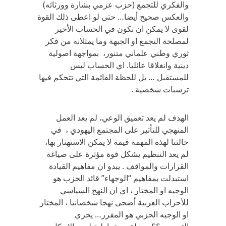
والفكري للتجمع (حزب عزمي بشارة وورثائه)
والعكس صحيح أيضا… حتى لو اعطى ذلك القوة
لقوى لا يمكن ان تكون في الحساب الأخير
لمصلحة التجمع او الجبهة وما يمثلانه من فكر
ثوري وطني علماني متنور، بمواجهة اصولية
دينية وانغلاقا عائليا. اي الحساب ليس
للمستقبل … بل للحظة القائمة التي تتحكم فيها
ترسبات شخصية .
الهدف لم يعد تعميق الوعي، لم يعد العمل
المنهجي للتأثير على المجتمع اليهودي ، في
حالتنا لهذه المهمة قيمة لا يمكن الاستهتار بها،
لم يعد التنظيم يشكل قوة مؤثرة على صياغة
القرارات والمواقف . يبدو ان مفاهيم القيادة
استبدلت بمفاهيم “الوجهاء” قائد الحزب هو
الوجيه او المختار ، اي ان النهج السياسي
للأحزاب العربية أضحى نهجا شخصانيا ، المختار
او الوجيه الحزبي هو المقرر… يجري