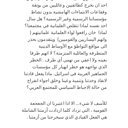
احد ان نخرج كطائفيين وعائليين من بوتقة
وفقاعات الانتماءات الهامشية بدون نشاط
مؤسساتنا الرسمية وغير الرسمية؟ هل سال
احد نفسه لماذا تتقلص العلمانية في مجتمعنا؟
لماذا خان رافعوا لواء العلمانية علمانيتهم (
واتهم اليساريين والقوميين) ويتقدمون بحذر
الى مواقع التواطؤ مع الأوساط الدينية
المتطرفة والعائلية المتزمتة؟ لا اتهم طرفا
بعينه ولا اعفي من تهمي أي طرف . الخطر
الذي نواجهه هو خطر انهيار كل مؤسسات
الجماهير العربية في اسرائيل. ماذا يفعل قادتنا
لانقاذ وحدتنا وتنمية وعينا وخلق اجواء انفراج
من حالة الاحباط السياسي للمجتمع العربي؟
للأسف لا شيء… الا اذا اعتبرنا ان الجعجعة
القومية ، التي تزداد كلما ازدادت أزمتنا الشاملة
هي الفعل القيادي الذي سيخرجنا من أزمتنا .