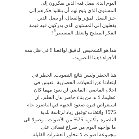
اليوم الذى يصل فيه الذين يفكرون إلى
المستوى الذى يتيح لهم أن ينقلوا فكرهم إلى
حيز الفعل المؤثر والفعال، أو يصل الذين
يفعلون إلى المستوى الذى يدركون فيه قيمة
الفكر المتفتح والعقل المستنير”ّّ!
هذا هو التشخيص الدقيق لواقعنا !! في ظل هذه
الأجواء ذهبنا للتصويت…
هنا الخطر وليس نتائج التصويت. الخطر في
ابتعادنا عن التحولات الحضارية . نعيش في
احلام الماضي . الماضي لن يعود مهما كان
عظيما. لا بد من بناء حاضر بدل الحلم . ان
استعراض فترة صعود الجبهة في الناصرة عام
1975 وانتخاب توفيق زياد لرئاسة بلدية
الناصرة بأكثرية 75% من الأصوات ، وصولا الى
ما نواجهه اليوم من صراع قضائي على
مجموعة اصوات لا تتجاوز العشرات القليلة،