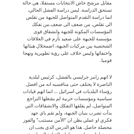
مقابل مرشح خاض الانتخابات مستقلا، هي حالة
تستحق الدراسة. ليس دراسة الفشل الحالي،
انما دراسة التقدم المتواصل للجبهة من تقلص
الى تقلص، من ضعف الى ضعف.من تفكك
المؤسسات المكونة للجبهة وانشقاق قوى
مؤسسة للجبهة على صعيد تأزم في العلاقات
الشخصية بين مركبات الجبهة، اضمحلال هيئاتها
واختفائها وليس خلاف على رؤية تطويرية ونهجا
قوميا.
لا اتهم رامز جرايسي بالفشل، كرئيس لبلدية
الناصرة لا يختلف حتى منافسيه انه من افضل
رؤساء البلديات في اسرائيل … انما اتهم قيادات
سياسية ومؤسسات حزبية لم يشغلها التراجع
المتواصل، لم يقلقها التفكك والانشقاقات التي
بدأت تضرب بنيان الجبهة، ولم تقم باي جهد
فكري او عملي بظن ان “الأمن مستتب” والفوز
محصلة حاصل. هذا هو الدرس الذي يجب ان