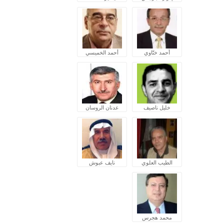
أحمد ختّاوي
أحمد الخميسي
خليل ناصيف
عدنان الروسان
الطيب العلوي
نايف عبوش
محمد هجرس