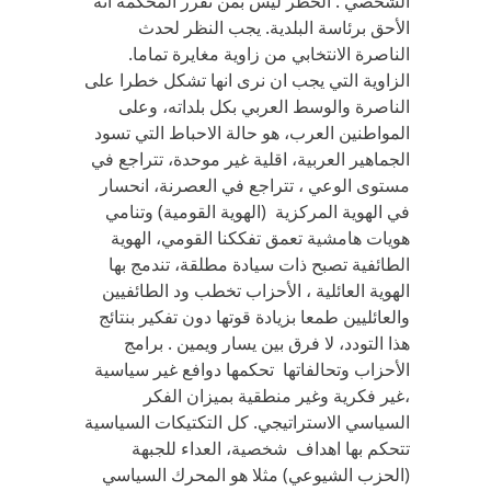
الشخصي . الخطر ليس بمن تقرر المحكمة انه
الأحق برئاسة البلدية. يجب النظر لحدث
الناصرة الانتخابي من زاوية مغايرة تماما.
الزاوية التي يجب ان نرى انها تشكل خطرا على
الناصرة والوسط العربي بكل بلداته، وعلى
المواطنين العرب، هو حالة الاحباط التي تسود
الجماهير العربية، اقلية غير موحدة، تتراجع في
مستوى الوعي ، تتراجع في العصرنة، انحسار
في الهوية المركزية (الهوية القومية) وتنامي
هويات هامشية تعمق تفككنا القومي، الهوية
الطائفية تصبح ذات سيادة مطلقة، تندمج بها
الهوية العائلية ، الأحزاب تخطب ود الطائفيين
والعائليين طمعا بزيادة قوتها دون تفكير بنتائج
هذا التودد، لا فرق بين يسار ويمين . برامج
الأحزاب وتحالفاتها تحكمها دوافع غير سياسية
،غير فكرية وغير منطقية بميزان الفكر
السياسي الاستراتيجي. كل التكتيكات السياسية
تتحكم بها اهداف شخصية، العداء للجبهة
(الحزب الشيوعي) مثلا هو المحرك السياسي