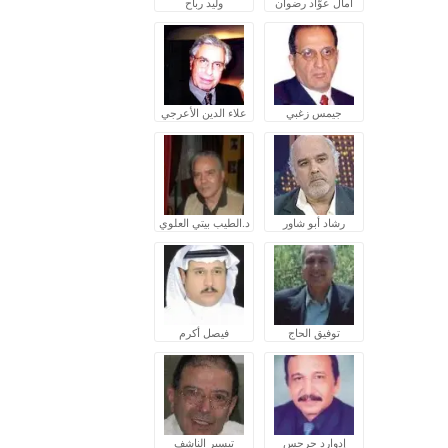
آمال عوّاد رضوان
وليد رباح
جيمس زغبي
علاء الدين الأعرجي
رشاد أبو شاور
د.الطيب بيتي العلوي
توفيق الحاج
فيصل أكرم
إدوارد جرجس
تيسير الناشف