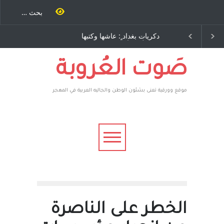
غداد ٍ: عاشها وكتبها
الاستيطان ومسلسل الخداع
د رباح – نيوجرسي –
المستمر - قلم : راسم عبيدات
ت المتحدة الامريكية
صَوت العُروبة
موقع وورقية تعنى بشئون الوطن والجاليه العربية في المهجر
الخطر على الناصرة