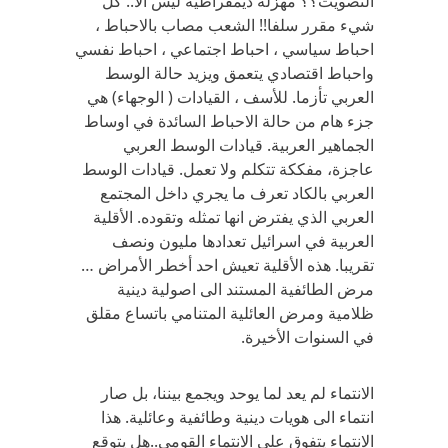
التصويت؟؟ مهزلة ديمقراطية ليس الا.. كل
شيء مقرر سلفا!! الشعب مصاب بالاحباط ،
احباط سياسي ، احباط اجتماعي ، احباط نفسي
واحباط اقتصادي يتعمق ويزيد حالة الوسط
العربي تأزما. للأسف ، القيادات ( الوجهاء) هي
جزء هام من حالة الاحباط السائدة في اوساط
الجماهير العربية. قيادات الوسط العربي
عاجزة، مفككة تتكلم ولا تعمل. قيادات الوسط
العربي بالكاد تعرف ما يجري داخل المجتمع
العربي الذي يفترض انها تمثله وتقوده. الأقلية
العربية في اسرائيل تعدادها مليون ونصف
تقريبا. هذه الأقلية تعيش احد أخطر الأمراض …
مرض الطائفية المستند الى اصولية دينية
ظلامية ومرض العائلية المتنامي باتساع مقلق
في السنوات الأخيرة.
الانتماء لم يعد لما يوحد ويجمع بيننا، بل صار
انتماء الى هويات دينية وطائفية وعائلية. هذا
الانتماء يتفوق على الانتماء القومي..هل يتوقع