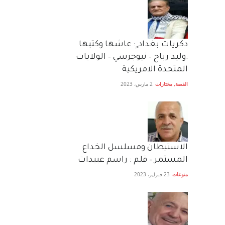
دكريات بغداد ٍ: عاشها وكتبها
:وليد رباح – نيوجرسي – الولايات
المتحدة الامريكية
القصة
,
مختارات
2 مارس، 2023
الاستيطان ومسلسل الخداع
المستمر – قلم : راسم عبيدات
منوعات
23 فبراير، 2023