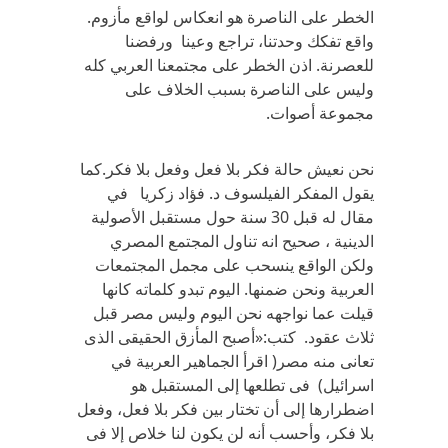
الخطر على الناصرة هو انعكاس لواقع مأزوم.
واقع تفكك وحدتنا، تراجع وعينا ورفضنا
للعصرنة. اذن الخطر على مجتمعنا العربي كله
وليس على الناصرة بسبب الخلاف على
مجموعة أصوات.
نحن نعيش حالة فكر بلا فعل وفعل بلا فكر.كما
يقول المفكر الفيلسوف د. فؤاد زكريا في
مقال له قبل 30 سنة حول مستقبل الأصولية
الدينية ، صحيح انه تناول المجتمع المصري
ولكن الواقع ينسحب على مجمل المجتمعات
العربية ونحن ضمنها. اليوم تبدو كلماته كانها
قيلت عما نواجهه نحن اليوم وليس مصر قبل
ثلاث عقود. كتب:«أصبح المأزق الحقيقى الذى
تعانى منه مصر( اقرأ الجماهير العربية في
اسرائيل) فى تطلعها إلى المستقبل هو
اضطرارها إلى أن تختار بين فكر بلا فعل، وفعل
بلا فكر، وأحسب أنه لن يكون لنا خلاص إلا فى