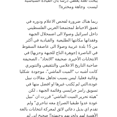
يبحث لعله يعطي درسا بان القيادة السياسية
ليست وجاهة ومخترة!!
ربما هناك ضرورة لفحص الاعلام ودوره في
تعمق الاحباط لمجتمعنا العربي الفلسطيني
داخل اسرائيل وصولا الى اضمحلال الجبهة
وفقدانها مكانتها الطليعية والقيادية في أكثر
من 15 بلدة عربية وصولا الى عاصفة السقوط
في الناصرة (جوهرة التاج للجبهة وحزبها) في
الانتخابات الأخيرة. صحيفة “الاتحاد” ، الصحيفة
صاحبة التاريخ الاعلامي والتثقيفي والتنويري
كانت أشبه ب “الميت الماشي”، موجودة شكليا
وغائبة فعليا. ليس بسبب تجاهل مقالات نبيل
عودة،التي لم يُكتب غيرها او افضل منها في
تسويق رامز جرايسي وقائمة الجبهة ، لكن
“هيئة تحرير الميت الماشي” قررت ان “نبيل
عودة عدوا طبقيا الصراع معه تناحري” ولم
تقدم اي بديل دعائي لائق لمعركة انتخابات بالغة
الأهمية لهم ولحزبهم وجبهته!! صحيح اني لم