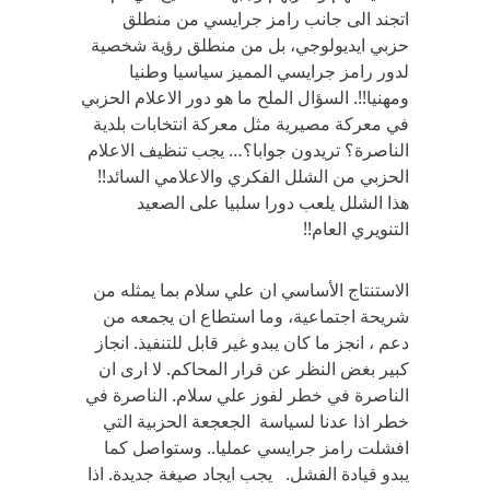
اتجند الى جانب رامز جرايسي من منطلق
حزبي ايديولوجي، بل من منطلق رؤية شخصية
لدور رامز جرايسي المميز سياسيا وطنيا
ومهنيا!!. السؤال الملح ما هو دور الاعلام الحزبي
في معركة مصيرية مثل معركة انتخابات بلدية
الناصرة؟ تريدون جوابا؟… يجب تنظيف الاعلام
الحزبي من الشلل الفكري والاعلامي السائد!!
هذا الشلل يلعب دورا سلبيا على الصعيد
التنويري العام!!
الاستنتاج الأساسي ان علي سلام بما يمثله من
شريحة اجتماعية، وما استطاع ان يجمعه من
دعم ، انجز ما كان يبدو غير قابل للتنفيذ. انجاز
كبير بغض النظر عن قرار المحاكم. لا ارى ان
الناصرة في خطر لفوز علي سلام. الناصرة في
خطر اذا عدنا لسياسة الجعجعة الحزبية التي
افشلت رامز جرايسي عمليا.. وستواصل كما
يبدو قيادة الفشل. يجب ايجاد صيغة جديدة. اذا