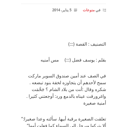
في
منوعات
5 يناير، 2014
التصنيف : القصة (:::)
بقلم : يوسف فضل (:::) مس أمنيه
في الصف عند أمين صندوق السوبر ماركت
سمح لأحدهم أن يتجاوزه لخفة بنود تبضعه .
شكره وقال :أنت من بلاد الشام ؟ جَحَّمَت
واغرورقت عيناه بالدمع ورد: أوجعتني كثيرا .
أمنية صغيرة
تعلقت الصغيرة برقبة أبيها. سألته وعدا صغيرا:”
ألا يتركها ويرحل إلى السماء كما فعلت أمها”