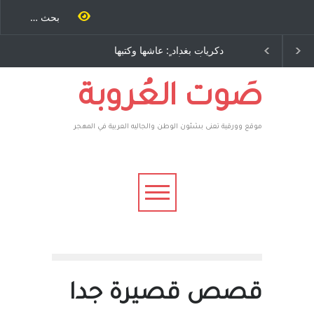
ية طاحنة كتب
دكريات بغداد ٍ: عاشها وكتبها
سه مرة اخرى..
:وليد رباح – نيوجرسي –
رق يوسف يقهر
الولايات المتحدة الامريكية
يكية ، فأعطوه
 وهم صاغرون،
صَوت العُروبة
موقع وورقية تعنى بشئون الوطن والجاليه العربية في المهجر
قصص قصيرة جدا