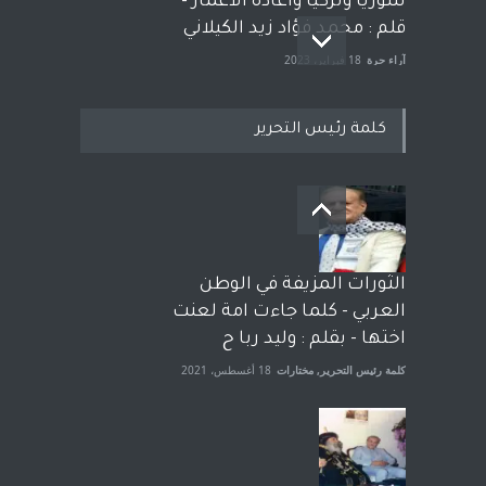
سوريا وتركيا واعادة الاعمار -
قلم : محمد فؤاد زيد الكيلاني
آراء حرة
18 فبراير، 2023
كلمة رئيس التحرير
بعد معارك قضائية طاحنة كتب
وترافع فيها بنفسه مرة اخرى..
الشيخ طارق يوسف يقهر
الحكومة الأمريكية ، فأعطوه
الثورات المزيفة في الوطن
الجنسية عن يد وهم صاغرون،
العربي - كلما جاءت امة لعنت
آراء حرة
,
مختارات
7 أبريل، 2023
اختها - بقلم : وليد ربا ح
كلمة رئيس التحرير
,
مختارات
18 أغسطس، 2021