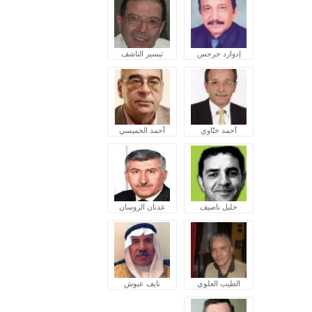
إدوارد جرجس
تيسير الناشف
أحمد ختّاوي
أحمد الخميسي
خليل ناصيف
عدنان الروسان
الطيب العلوي
نايف عبوش